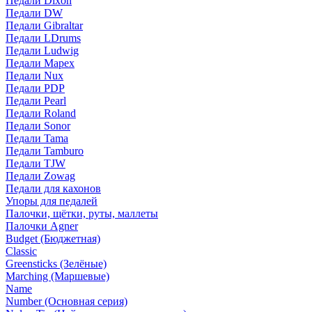
Педали Dixon
Педали DW
Педали Gibraltar
Педали LDrums
Педали Ludwig
Педали Mapex
Педали Nux
Педали PDP
Педали Pearl
Педали Roland
Педали Sonor
Педали Tama
Педали Tamburo
Педали TJW
Педали Zowag
Педали для кахонов
Упоры для педалей
Палочки, щётки, руты, маллеты
Палочки Agner
Budget (Бюджетная)
Classic
Greensticks (Зелёные)
Marching (Маршевые)
Name
Number (Основная серия)