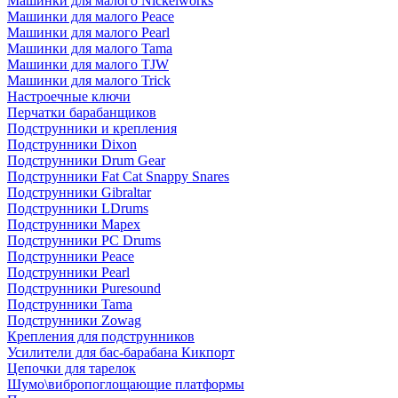
Машинки для малого Nickelworks
Машинки для малого Peace
Машинки для малого Pearl
Машинки для малого Tama
Машинки для малого TJW
Машинки для малого Trick
Настроечные ключи
Перчатки барабанщиков
Подструнники и крепления
Подструнники Dixon
Подструнники Drum Gear
Подструнники Fat Cat Snappy Snares
Подструнники Gibraltar
Подструнники LDrums
Подструнники Mapex
Подструнники PC Drums
Подструнники Peace
Подструнники Pearl
Подструнники Puresound
Подструнники Tama
Подструнники Zowag
Крепления для подструнников
Усилители для бас-барабана Кикпорт
Цепочки для тарелок
Шумо\вибропоглощающие платформы