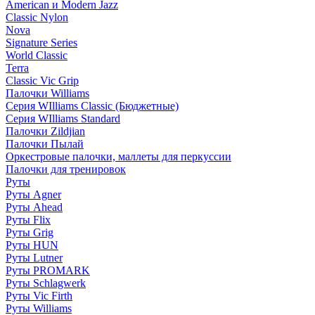
American и Modern Jazz
Classic Nylon
Nova
Signature Series
World Classic
Terra
Classic Vic Grip
Палочки Williams
Серия WIlliams Classic (Бюджетные)
Серия WIlliams Standard
Палочки Zildjian
Палочки Пылай
Оркестровые палочки, маллеты для перкуссии
Палочки для тренировок
Руты
Руты Agner
Руты Ahead
Руты Flix
Руты Grig
Руты HUN
Руты Lutner
Руты PROMARK
Руты Schlagwerk
Руты Vic Firth
Руты Williams