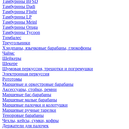
Тамбурины BFSD
Тамбурины Dadi
Тамбурины Flight
Тамбурины LP
Тамбурины Meinl
Тамбурины Oruga
Тамбурины Tycoon
Тимбалес
Треугольники
Хэндпаны, язычковые барабаны, глюкофоны
Чаймс
Шейкеры
Шекере
Шумовая перкуссия, трещотки и погремушки
Электронная перкуссия
Рототомы
Маршевые и оркестровые барабаны
Аксессуары, стойки, ремни
Маршевые бас-барабаны
Маршевые малые барабаны
Маршевые палочки и колотушки
Маршевые ручные тарелки
Теноровые барабаны
Чехлы, кейсы, сумки, кофры
Держатели для палочек