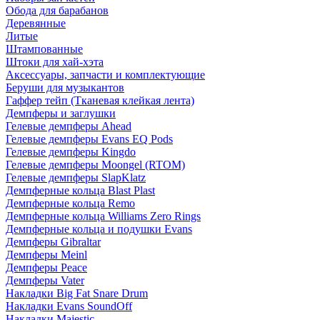
Обода для барабанов
Деревянные
Литые
Штампованные
Штоки для хай-хэта
Аксессуары, запчасти и комплектующие
Беруши для музыкантов
Гаффер тейп (Тканевая клейкая лента)
Демпферы и заглушки
Гелевые демпферы Ahead
Гелевые демпферы Evans EQ Pods
Гелевые демпферы Kingdo
Гелевые демпферы Moongel (RTOM)
Гелевые демпферы SlapKlatz
Демпферные кольца Blast Plast
Демпферные кольца Remo
Демпферные кольца Williams Zero Rings
Демпферные кольца и подушки Evans
Демпферы Gibraltar
Демпферы Meinl
Демпферы Peace
Демпферы Vater
Накладки Big Fat Snare Drum
Накладки Evans SoundOff
Накладки Majestic