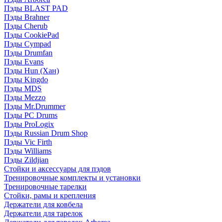
Пэды BLAST PAD
Пэды Brahner
Пэды Cherub
Пэды CookiePad
Пэды Cympad
Пэды Drumfan
Пэды Evans
Пэды Hun (Хан)
Пэды Kingdo
Пэды MDS
Пэды Mezzo
Пэды Mr.Drummer
Пэды PC Drums
Пэды ProLogix
Пэды Russian Drum Shop
Пэды Vic Firth
Пэды Williams
Пэды Zildjian
Стойки и аксессуары для пэдов
Тренировочные комплекты и установки
Тренировочные тарелки
Стойки, рамы и крепления
Держатели для ковбела
Держатели для тарелок