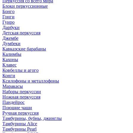
Перкуссия со всего мира
Блоки перкуссионные
Бонго
Гонги
Гуиро
Дарбуки
Детская перкуссия
Джембе
Думбеки
Кавказские барабаны
Калимбы
Кахоны
Клавес
Ковбеллы и агого
Конги
Ксилофоны и металлофоны
Маракасы
Наборы перкуссии
Ножная перкуссия
Пандейрос
Поющие чаши
Ручная перкуссия
Тамбурины, бубны, джинглы
Тамбурины Alice
Тамбурины Pearl