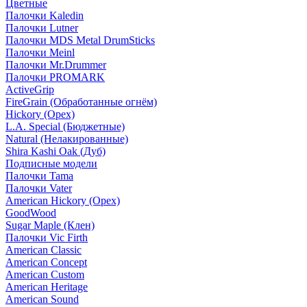
Цветные
Палочки Kaledin
Палочки Lutner
Палочки MDS Metal DrumSticks
Палочки Meinl
Палочки Mr.Drummer
Палочки PROMARK
ActiveGrip
FireGrain (Обработанные огнём)
Hickory (Орех)
L.A. Special (Бюджетные)
Natural (Нелакированные)
Shira Kashi Oak (Дуб)
Подписные модели
Палочки Tama
Палочки Vater
American Hickory (Орех)
GoodWood
Sugar Maple (Клен)
Палочки Vic Firth
American Classic
American Concept
American Custom
American Heritage
American Sound