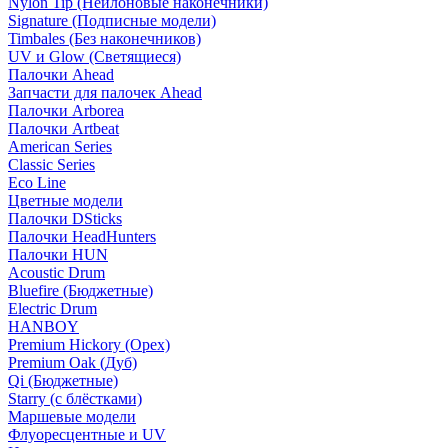
Nylon Tip (Нейлоновые наконечники)
Signature (Подписные модели)
Timbales (Без наконечников)
UV и Glow (Светящиеся)
Палочки Ahead
Запчасти для палочек Ahead
Палочки Arborea
Палочки Artbeat
American Series
Classic Series
Eco Line
Цветные модели
Палочки DSticks
Палочки HeadHunters
Палочки HUN
Acoustic Drum
Bluefire (Бюджетные)
Electric Drum
HANBOY
Premium Hickory (Орех)
Premium Oak (Дуб)
Qi (Бюджетные)
Starry (с блёстками)
Маршевые модели
Флуоресцентные и UV