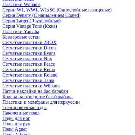
Пластики Williams
Серии W1, WW1, W1xSC (Однослойные глянцевые)
Серия Density (C напылением Coated)
Серия Target (Двухслойные)
Серия Vintage Tone (Кожа)
Пластики Yamaha
Кевларовые сетки
Сетчатые пластики 2BOX
Сетчатые пластики Dixon
Сетчатые пластики Evans
Сетчатые пластики Nux
Сетчатые пластики Peace
Сетчатые пластики Remo
Сетчатые пластики Roland
Сетчатые пластики Tama
Сетчатые пластики Williams
Патчи-наклейки на бас-барабан
Кольца на отверстие бас-барабана
Пластики и мембраны для перкуссии
Тренировочные пэды
Наколенные пэды
Пэды для ног
Пэды для рук
Пэды Agner
Пэды Arborea