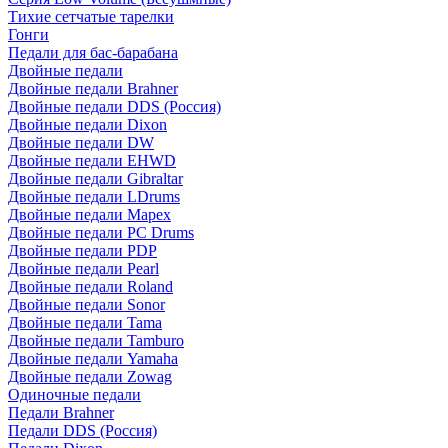
Тихие сетчатые тарелки
Гонги
Педали для бас-барабана
Двойные педали
Двойные педали Brahner
Двойные педали DDS (Россия)
Двойные педали Dixon
Двойные педали DW
Двойные педали EHWD
Двойные педали Gibraltar
Двойные педали LDrums
Двойные педали Mapex
Двойные педали PC Drums
Двойные педали PDP
Двойные педали Pearl
Двойные педали Roland
Двойные педали Sonor
Двойные педали Tama
Двойные педали Tamburo
Двойные педали Yamaha
Двойные педали Zowag
Одиночные педали
Педали Brahner
Педали DDS (Россия)