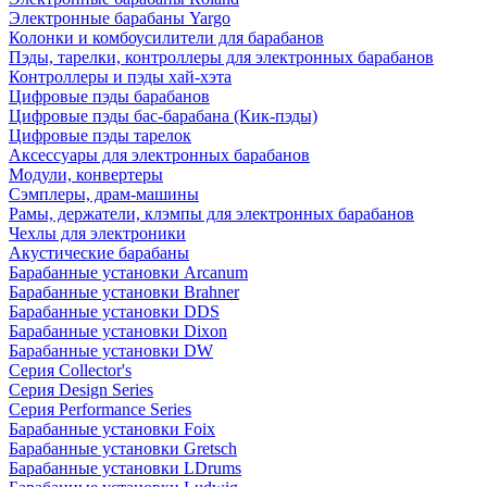
Электронные барабаны Yargo
Колонки и комбоусилители для барабанов
Пэды, тарелки, контроллеры для электронных барабанов
Контроллеры и пэды хай-хэта
Цифровые пэды барабанов
Цифровые пэды бас-барабана (Кик-пэды)
Цифровые пэды тарелок
Аксессуары для электронных барабанов
Модули, конвертеры
Сэмплеры, драм-машины
Рамы, держатели, клэмпы для электронных барабанов
Чехлы для электроники
Акустические барабаны
Барабанные установки Arcanum
Барабанные установки Brahner
Барабанные установки DDS
Барабанные установки Dixon
Барабанные установки DW
Серия Collector's
Серия Design Series
Серия Performance Series
Барабанные установки Foix
Барабанные установки Gretsch
Барабанные установки LDrums