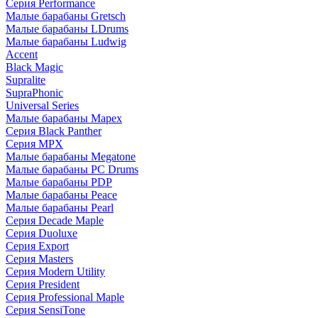
Серия Performance
Малые барабаны Gretsch
Малые барабаны LDrums
Малые барабаны Ludwig
Accent
Black Magic
Supralite
SupraPhonic
Universal Series
Малые барабаны Mapex
Серия Black Panther
Серия MPX
Малые барабаны Megatone
Малые барабаны PC Drums
Малые барабаны PDP
Малые барабаны Peace
Малые барабаны Pearl
Серия Decade Maple
Серия Duoluxe
Серия Export
Серия Masters
Серия Modern Utility
Серия President
Серия Professional Maple
Серия SensiTone