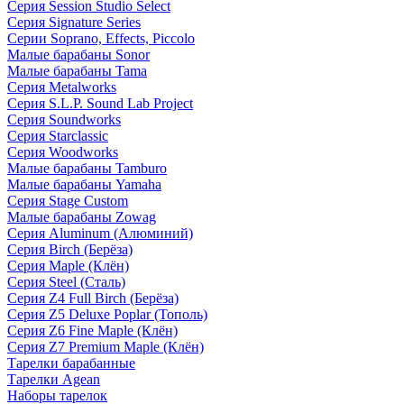
Серия Session Studio Select
Серия Signature Series
Серии Soprano, Effects, Piccolo
Малые барабаны Sonor
Малые барабаны Tama
Серия Metalworks
Серия S.L.P. Sound Lab Project
Серия Soundworks
Серия Starclassic
Серия Woodworks
Малые барабаны Tamburo
Малые барабаны Yamaha
Серия Stage Custom
Малые барабаны Zowag
Серия Aluminum (Алюминий)
Серия Birch (Берёза)
Серия Maple (Клён)
Серия Steel (Сталь)
Серия Z4 Full Birch (Берёза)
Серия Z5 Deluxe Poplar (Тополь)
Серия Z6 Fine Maple (Клён)
Серия Z7 Premium Maple (Клён)
Тарелки барабанные
Тарелки Agean
Наборы тарелок