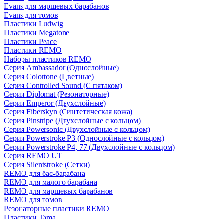
Evans для маршевых барабанов
Evans для томов
Пластики Ludwig
Пластики Megatone
Пластики Peace
Пластики REMO
Наборы пластиков REMO
Серия Ambassador (Однослойные)
Серия Colortone (Цветные)
Серия Controlled Sound (С пятаком)
Серия Diplomat (Резонаторные)
Серия Emperor (Двухслойные)
Серия Fiberskyn (Синтетическая кожа)
Серия Pinstripe (Двухслойные с кольцом)
Серия Powersonic (Двухслойные с кольцом)
Серия Powerstroke P3 (Однослойные с кольцом)
Серия Powerstroke P4, 77 (Двухслойные с кольцом)
Серия REMO UT
Серия Silentstroke (Сетки)
REMO для бас-барабана
REMO для малого барабана
REMO для маршевых барабанов
REMO для томов
Резонаторные пластики REMO
Пластики Tama