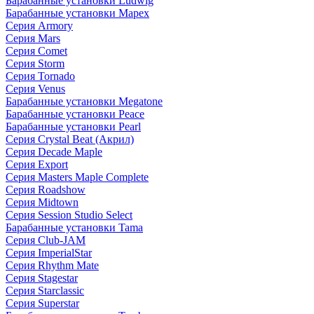
Барабанные установки Ludwig
Барабанные установки Mapex
Серия Armory
Серия Mars
Серия Comet
Серия Storm
Серия Tornado
Серия Venus
Барабанные установки Megatone
Барабанные установки Peace
Барабанные установки Pearl
Серия Crystal Beat (Акрил)
Серия Decade Maple
Серия Export
Серия Masters Maple Complete
Серия Roadshow
Серия Midtown
Серия Session Studio Select
Барабанные установки Tama
Серия Club-JAM
Серия ImperialStar
Серия Rhythm Mate
Серия Stagestar
Серия Starclassic
Серия Superstar