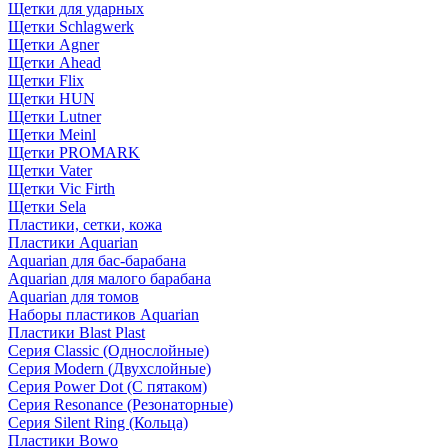
Щетки для ударных
Щетки Schlagwerk
Щетки Agner
Щетки Ahead
Щетки Flix
Щетки HUN
Щетки Lutner
Щетки Meinl
Щетки PROMARK
Щетки Vater
Щетки Vic Firth
Щетки Sela
Пластики, сетки, кожа
Пластики Aquarian
Aquarian для бас-барабана
Aquarian для малого барабана
Aquarian для томов
Наборы пластиков Aquarian
Пластики Blast Plast
Серия Classic (Однослойные)
Серия Modern (Двухслойные)
Серия Power Dot (С пятаком)
Серия Resonance (Резонаторные)
Серия Silent Ring (Кольца)
Пластики Bowo