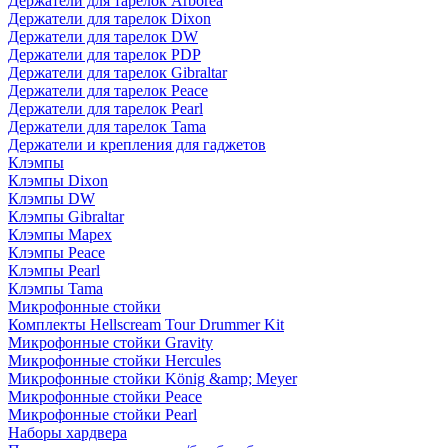
Держатели для тарелок Arborea
Держатели для тарелок Dixon
Держатели для тарелок DW
Держатели для тарелок PDP
Держатели для тарелок Gibraltar
Держатели для тарелок Peace
Держатели для тарелок Pearl
Держатели для тарелок Tama
Держатели и крепления для гаджетов
Клэмпы
Клэмпы Dixon
Клэмпы DW
Клэмпы Gibraltar
Клэмпы Mapex
Клэмпы Peace
Клэмпы Pearl
Клэмпы Tama
Микрофонные стойки
Комплекты Hellscream Tour Drummer Kit
Микрофонные стойки Gravity
Микрофонные стойки Hercules
Микрофонные стойки König &amp; Meyer
Микрофонные стойки Peace
Микрофонные стойки Pearl
Наборы хардвера