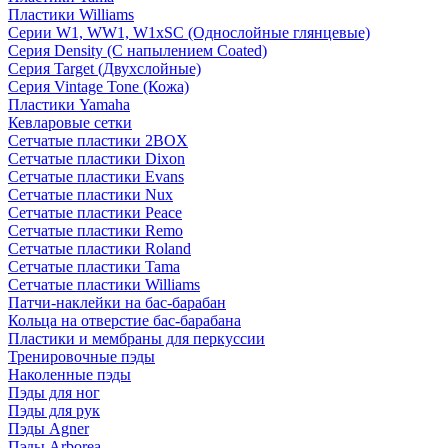
Пластики Williams
Серии W1, WW1, W1xSC (Однослойные глянцевые)
Серия Density (C напылением Coated)
Серия Target (Двухслойные)
Серия Vintage Tone (Кожа)
Пластики Yamaha
Кевларовые сетки
Сетчатые пластики 2BOX
Сетчатые пластики Dixon
Сетчатые пластики Evans
Сетчатые пластики Nux
Сетчатые пластики Peace
Сетчатые пластики Remo
Сетчатые пластики Roland
Сетчатые пластики Tama
Сетчатые пластики Williams
Патчи-наклейки на бас-барабан
Кольца на отверстие бас-барабана
Пластики и мембраны для перкуссии
Тренировочные пэды
Наколенные пэды
Пэды для ног
Пэды для рук
Пэды Agner
Пэды Arborea