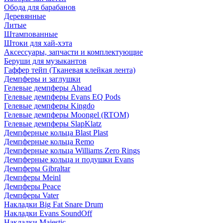
Обода для барабанов
Деревянные
Литые
Штампованные
Штоки для хай-хэта
Аксессуары, запчасти и комплектующие
Беруши для музыкантов
Гаффер тейп (Тканевая клейкая лента)
Демпферы и заглушки
Гелевые демпферы Ahead
Гелевые демпферы Evans EQ Pods
Гелевые демпферы Kingdo
Гелевые демпферы Moongel (RTOM)
Гелевые демпферы SlapKlatz
Демпферные кольца Blast Plast
Демпферные кольца Remo
Демпферные кольца Williams Zero Rings
Демпферные кольца и подушки Evans
Демпферы Gibraltar
Демпферы Meinl
Демпферы Peace
Демпферы Vater
Накладки Big Fat Snare Drum
Накладки Evans SoundOff
Накладки Majestic