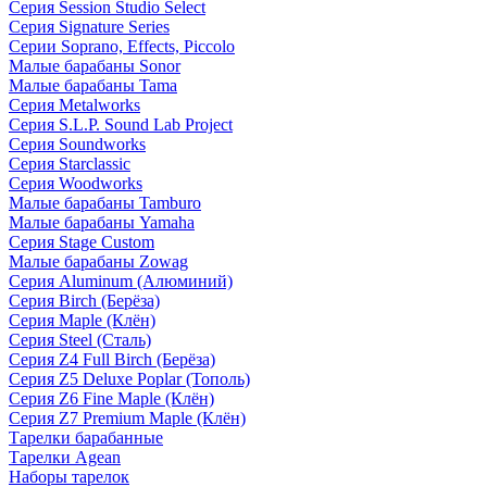
Серия Session Studio Select
Серия Signature Series
Серии Soprano, Effects, Piccolo
Малые барабаны Sonor
Малые барабаны Tama
Серия Metalworks
Серия S.L.P. Sound Lab Project
Серия Soundworks
Серия Starclassic
Серия Woodworks
Малые барабаны Tamburo
Малые барабаны Yamaha
Серия Stage Custom
Малые барабаны Zowag
Серия Aluminum (Алюминий)
Серия Birch (Берёза)
Серия Maple (Клён)
Серия Steel (Сталь)
Серия Z4 Full Birch (Берёза)
Серия Z5 Deluxe Poplar (Тополь)
Серия Z6 Fine Maple (Клён)
Серия Z7 Premium Maple (Клён)
Тарелки барабанные
Тарелки Agean
Наборы тарелок