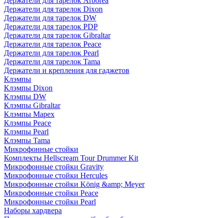
Держатели для тарелок Arborea
Держатели для тарелок Dixon
Держатели для тарелок DW
Держатели для тарелок PDP
Держатели для тарелок Gibraltar
Держатели для тарелок Peace
Держатели для тарелок Pearl
Держатели для тарелок Tama
Держатели и крепления для гаджетов
Клэмпы
Клэмпы Dixon
Клэмпы DW
Клэмпы Gibraltar
Клэмпы Mapex
Клэмпы Peace
Клэмпы Pearl
Клэмпы Tama
Микрофонные стойки
Комплекты Hellscream Tour Drummer Kit
Микрофонные стойки Gravity
Микрофонные стойки Hercules
Микрофонные стойки König &amp; Meyer
Микрофонные стойки Peace
Микрофонные стойки Pearl
Наборы хардвера