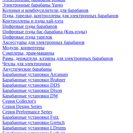
Электронные барабаны Yargo
Колонки и комбоусилители для барабанов
Пэды, тарелки, контроллеры для электронных барабанов
Контроллеры и пэды хай-хэта
Цифровые пэды барабанов
Цифровые пэды бас-барабана (Кик-пэды)
Цифровые пэды тарелок
Аксессуары для электронных барабанов
Модули, конвертеры
Сэмплеры, драм-машины
Рамы, держатели, клэмпы для электронных барабанов
Чехлы для электроники
Акустические барабаны
Барабанные установки Arcanum
Барабанные установки Brahner
Барабанные установки DDS
Барабанные установки Dixon
Барабанные установки DW
Серия Collector's
Серия Design Series
Серия Performance Series
Барабанные установки Foix
Барабанные установки Gretsch
Барабанные установки LDrums