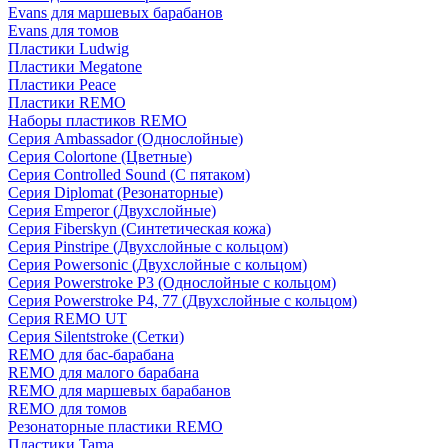
Evans для маршевых барабанов
Evans для томов
Пластики Ludwig
Пластики Megatone
Пластики Peace
Пластики REMO
Наборы пластиков REMO
Серия Ambassador (Однослойные)
Серия Colortone (Цветные)
Серия Controlled Sound (С пятаком)
Серия Diplomat (Резонаторные)
Серия Emperor (Двухслойные)
Серия Fiberskyn (Синтетическая кожа)
Серия Pinstripe (Двухслойные с кольцом)
Серия Powersonic (Двухслойные с кольцом)
Серия Powerstroke P3 (Однослойные с кольцом)
Серия Powerstroke P4, 77 (Двухслойные с кольцом)
Серия REMO UT
Серия Silentstroke (Сетки)
REMO для бас-барабана
REMO для малого барабана
REMO для маршевых барабанов
REMO для томов
Резонаторные пластики REMO
Пластики Tama