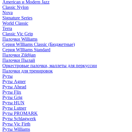
American и Modern Jazz
Classic Nylon
Nova
Signature Series
World Classic
Terra
Classic Vic Grip
Палочки Williams
Серия WIlliams Classic (Бюджетные)
Серия WIlliams Standard
Палочки Zildjian
Палочки Пылай
Оркестровые палочки, маллеты для перкуссии
Палочки для тренировок
Руты
Руты Agner
Руты Ahead
Руты Flix
Руты Grig
Руты HUN
Руты Lutner
Руты PROMARK
Руты Schlagwerk
Руты Vic Firth
Руты Williams