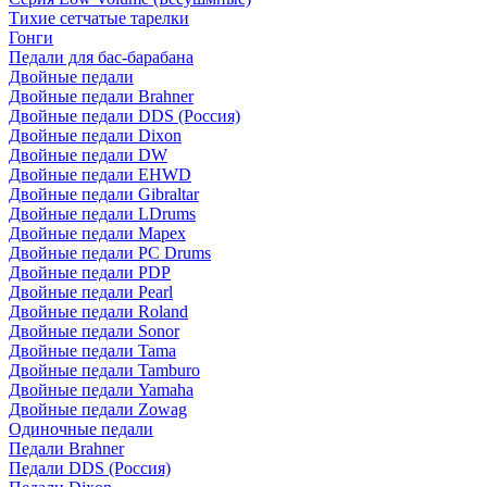
Тихие сетчатые тарелки
Гонги
Педали для бас-барабана
Двойные педали
Двойные педали Brahner
Двойные педали DDS (Россия)
Двойные педали Dixon
Двойные педали DW
Двойные педали EHWD
Двойные педали Gibraltar
Двойные педали LDrums
Двойные педали Mapex
Двойные педали PC Drums
Двойные педали PDP
Двойные педали Pearl
Двойные педали Roland
Двойные педали Sonor
Двойные педали Tama
Двойные педали Tamburo
Двойные педали Yamaha
Двойные педали Zowag
Одиночные педали
Педали Brahner
Педали DDS (Россия)