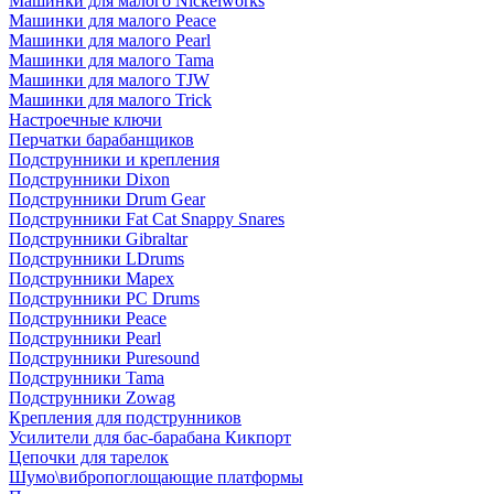
Машинки для малого Nickelworks
Машинки для малого Peace
Машинки для малого Pearl
Машинки для малого Tama
Машинки для малого TJW
Машинки для малого Trick
Настроечные ключи
Перчатки барабанщиков
Подструнники и крепления
Подструнники Dixon
Подструнники Drum Gear
Подструнники Fat Cat Snappy Snares
Подструнники Gibraltar
Подструнники LDrums
Подструнники Mapex
Подструнники PC Drums
Подструнники Peace
Подструнники Pearl
Подструнники Puresound
Подструнники Tama
Подструнники Zowag
Крепления для подструнников
Усилители для бас-барабана Кикпорт
Цепочки для тарелок
Шумо\вибропоглощающие платформы