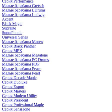
Серия Performance
Малые барабаны Gretsch
Малые барабаны LDrums
Малые барабаны Ludwig
Accent
Black Magic
Supralite
SupraPhonic
Universal Series
Малые барабаны Mapex
Серия Black Panther
Серия MPX
Малые барабаны Megatone
Малые барабаны PC Drums
Малые барабаны PDP
Малые барабаны Peace
Малые барабаны Pearl
Серия Decade Maple
Серия Duoluxe
Серия Export
Серия Masters
Серия Modern Utility
Серия President
Серия Professional Maple
Серия SensiTone