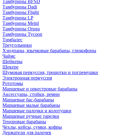
Тамбурины BFSD
Тамбурины Dadi
Тамбурины Flight
Тамбурины LP
Тамбурины Meinl
Тамбурины Oruga
Тамбурины Tycoon
Тимбалес
Треугольники
Хэндпаны, язычковые барабаны, глюкофоны
Чаймс
Шейкеры
Шекере
Шумовая перкуссия, трещотки и погремушки
Электронная перкуссия
Рототомы
Маршевые и оркестровые барабаны
Аксессуары, стойки, ремни
Маршевые бас-барабаны
Маршевые малые барабаны
Маршевые палочки и колотушки
Маршевые ручные тарелки
Теноровые барабаны
Чехлы, кейсы, сумки, кофры
Держатели для палочек