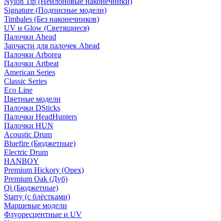
Nylon Tip (Нейлоновые наконечники)
Signature (Подписные модели)
Timbales (Без наконечников)
UV и Glow (Светящиеся)
Палочки Ahead
Запчасти для палочек Ahead
Палочки Arborea
Палочки Artbeat
American Series
Classic Series
Eco Line
Цветные модели
Палочки DSticks
Палочки HeadHunters
Палочки HUN
Acoustic Drum
Bluefire (Бюджетные)
Electric Drum
HANBOY
Premium Hickory (Орех)
Premium Oak (Дуб)
Qi (Бюджетные)
Starry (с блёстками)
Маршевые модели
Флуоресцентные и UV