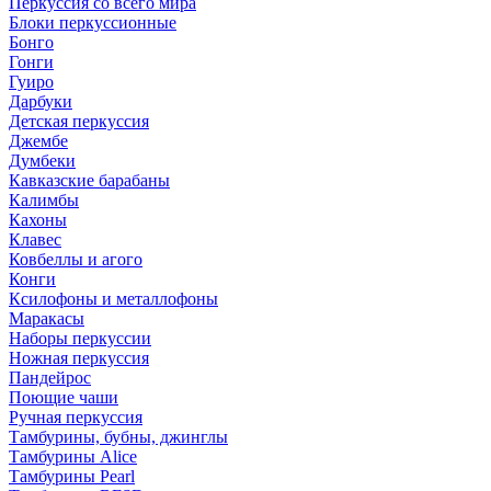
Перкуссия со всего мира
Блоки перкуссионные
Бонго
Гонги
Гуиро
Дарбуки
Детская перкуссия
Джембе
Думбеки
Кавказские барабаны
Калимбы
Кахоны
Клавес
Ковбеллы и агого
Конги
Ксилофоны и металлофоны
Маракасы
Наборы перкуссии
Ножная перкуссия
Пандейрос
Поющие чаши
Ручная перкуссия
Тамбурины, бубны, джинглы
Тамбурины Alice
Тамбурины Pearl