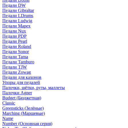
Педали Dixon
Педали DW
Педали Gibraltar
Педали LDrums
Педали Ludwig
Педали Mapex
Педали Nux
Педали PDP
Педали Pearl
Педали Roland
Педали Sonor
Педали Tama
Педали Tamburo
Педали TJW
Педали Zowag
Педали для кахонов
Упоры для педалей
Палочки, щётки, руты, маллеты
Палочки Agner
Budget (Бюджетная)
Classic
Greensticks (Зелёные)
Marching (Маршевые)
Name
Number (Основная серия)