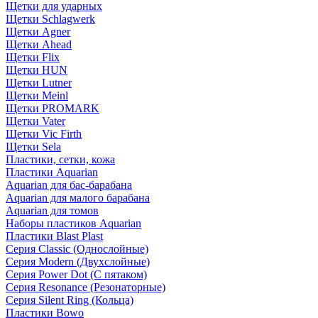
Щетки для ударных
Щетки Schlagwerk
Щетки Agner
Щетки Ahead
Щетки Flix
Щетки HUN
Щетки Lutner
Щетки Meinl
Щетки PROMARK
Щетки Vater
Щетки Vic Firth
Щетки Sela
Пластики, сетки, кожа
Пластики Aquarian
Aquarian для бас-барабана
Aquarian для малого барабана
Aquarian для томов
Наборы пластиков Aquarian
Пластики Blast Plast
Серия Classic (Однослойные)
Серия Modern (Двухслойные)
Серия Power Dot (С пятаком)
Серия Resonance (Резонаторные)
Серия Silent Ring (Кольца)
Пластики Bowo