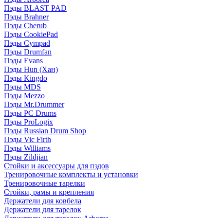
Пэды BLAST PAD
Пэды Brahner
Пэды Cherub
Пэды CookiePad
Пэды Cympad
Пэды Drumfan
Пэды Evans
Пэды Hun (Хан)
Пэды Kingdo
Пэды MDS
Пэды Mezzo
Пэды Mr.Drummer
Пэды PC Drums
Пэды ProLogix
Пэды Russian Drum Shop
Пэды Vic Firth
Пэды Williams
Пэды Zildjian
Стойки и аксессуары для пэдов
Тренировочные комплекты и установки
Тренировочные тарелки
Стойки, рамы и крепления
Держатели для ковбела
Держатели для тарелок