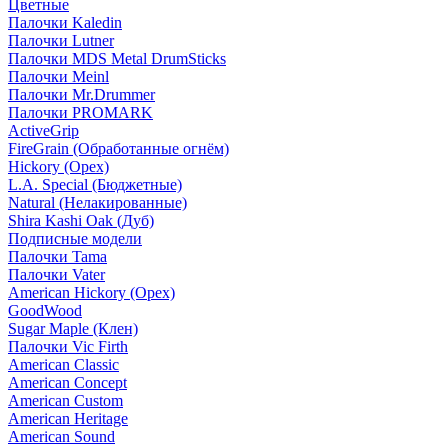
Цветные
Палочки Kaledin
Палочки Lutner
Палочки MDS Metal DrumSticks
Палочки Meinl
Палочки Mr.Drummer
Палочки PROMARK
ActiveGrip
FireGrain (Обработанные огнём)
Hickory (Орех)
L.A. Special (Бюджетные)
Natural (Нелакированные)
Shira Kashi Oak (Дуб)
Подписные модели
Палочки Tama
Палочки Vater
American Hickory (Орех)
GoodWood
Sugar Maple (Клен)
Палочки Vic Firth
American Classic
American Concept
American Custom
American Heritage
American Sound