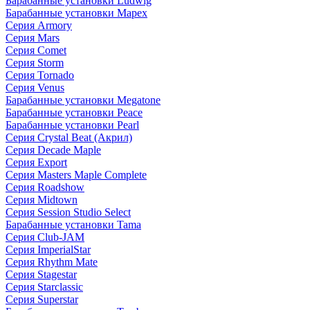
Барабанные установки Ludwig
Барабанные установки Mapex
Серия Armory
Серия Mars
Серия Comet
Серия Storm
Серия Tornado
Серия Venus
Барабанные установки Megatone
Барабанные установки Peace
Барабанные установки Pearl
Серия Crystal Beat (Акрил)
Серия Decade Maple
Серия Export
Серия Masters Maple Complete
Серия Roadshow
Серия Midtown
Серия Session Studio Select
Барабанные установки Tama
Серия Club-JAM
Серия ImperialStar
Серия Rhythm Mate
Серия Stagestar
Серия Starclassic
Серия Superstar