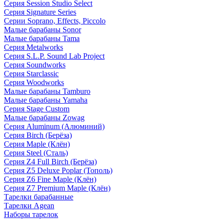
Серия Session Studio Select
Серия Signature Series
Серии Soprano, Effects, Piccolo
Малые барабаны Sonor
Малые барабаны Tama
Серия Metalworks
Серия S.L.P. Sound Lab Project
Серия Soundworks
Серия Starclassic
Серия Woodworks
Малые барабаны Tamburo
Малые барабаны Yamaha
Серия Stage Custom
Малые барабаны Zowag
Серия Aluminum (Алюминий)
Серия Birch (Берёза)
Серия Maple (Клён)
Серия Steel (Сталь)
Серия Z4 Full Birch (Берёза)
Серия Z5 Deluxe Poplar (Тополь)
Серия Z6 Fine Maple (Клён)
Серия Z7 Premium Maple (Клён)
Тарелки барабанные
Тарелки Agean
Наборы тарелок