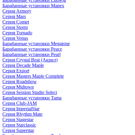
Барабанные установки Ludwig
Барабанные установки Mapex
Серия Armory
Серия Mars
Серия Comet
Серия Storm
Серия Tornado
Серия Venus
Барабанные установки Megatone
Барабанные установки Peace
Барабанные установки Pearl
Серия Crystal Beat (Акрил)
Серия Decade Maple
Серия Export
Серия Masters Maple Complete
Серия Roadshow
Серия Midtown
Серия Session Studio Select
Барабанные установки Tama
Серия Club-JAM
Серия ImperialStar
Серия Rhythm Mate
Серия Stagestar
Серия Starclassic
Серия Superstar