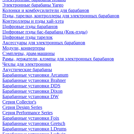
Электронные барабаны Yargo
Колонки и комбоусилители для барабанов
Пэды, тарелки, контроллеры для электронных барабанов
Контроллеры и пэды хай-хэта
Цифровые пэды барабанов
Цифровые пэды бас-барабана (Кик-пэды)
Цифровые пэды тарелок
Аксессуары для электронных барабанов
Модули, конвертеры
Сэмплеры, драм-машины
Рамы, держатели, клэмпы для электронных барабанов
Чехлы для электроники
Акустические барабаны
Барабанные установки Arcanum
Барабанные установки Brahner
Барабанные установки DDS
Барабанные установки Dixon
Барабанные установки DW
Серия Collector's
Серия Design Series
Серия Performance Series
Барабанные установки Foix
Барабанные установки Gretsch
Барабанные установки LDrums