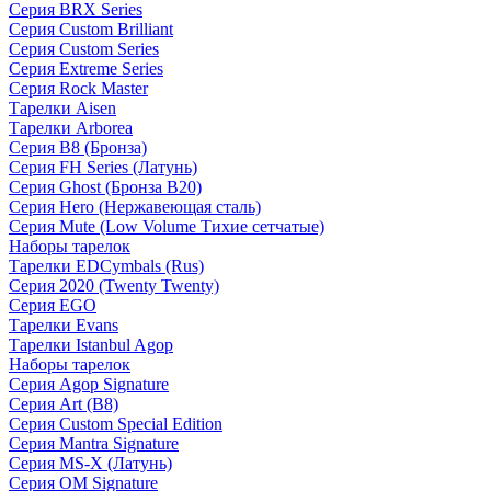
Серия BRX Series
Серия Custom Brilliant
Серия Custom Series
Серия Extreme Series
Серия Rock Master
Тарелки Aisen
Тарелки Arborea
Серия B8 (Бронза)
Серия FH Series (Латунь)
Серия Ghost (Бронза B20)
Серия Hero (Нержавеющая сталь)
Серия Mute (Low Volume Тихие сетчатые)
Наборы тарелок
Тарелки EDCymbals (Rus)
Серия 2020 (Twenty Twenty)
Серия EGO
Тарелки Evans
Тарелки Istanbul Agop
Наборы тарелок
Серия Agop Signature
Серия Art (B8)
Серия Custom Special Edition
Серия Mantra Signature
Серия MS-X (Латунь)
Серия OM Signature