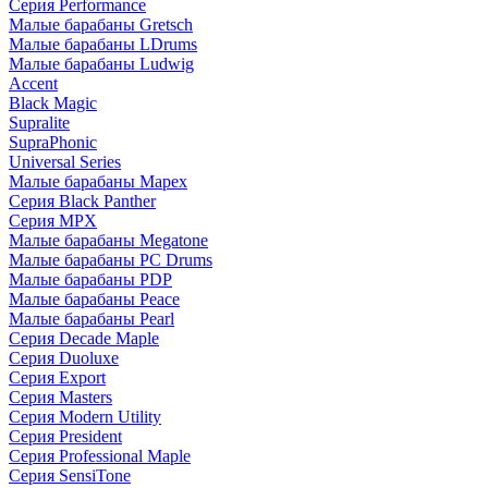
Серия Performance
Малые барабаны Gretsch
Малые барабаны LDrums
Малые барабаны Ludwig
Accent
Black Magic
Supralite
SupraPhonic
Universal Series
Малые барабаны Mapex
Серия Black Panther
Серия MPX
Малые барабаны Megatone
Малые барабаны PC Drums
Малые барабаны PDP
Малые барабаны Peace
Малые барабаны Pearl
Серия Decade Maple
Серия Duoluxe
Серия Export
Серия Masters
Серия Modern Utility
Серия President
Серия Professional Maple
Серия SensiTone