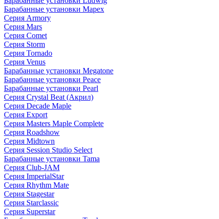
Барабанные установки Ludwig
Барабанные установки Mapex
Серия Armory
Серия Mars
Серия Comet
Серия Storm
Серия Tornado
Серия Venus
Барабанные установки Megatone
Барабанные установки Peace
Барабанные установки Pearl
Серия Crystal Beat (Акрил)
Серия Decade Maple
Серия Export
Серия Masters Maple Complete
Серия Roadshow
Серия Midtown
Серия Session Studio Select
Барабанные установки Tama
Серия Club-JAM
Серия ImperialStar
Серия Rhythm Mate
Серия Stagestar
Серия Starclassic
Серия Superstar