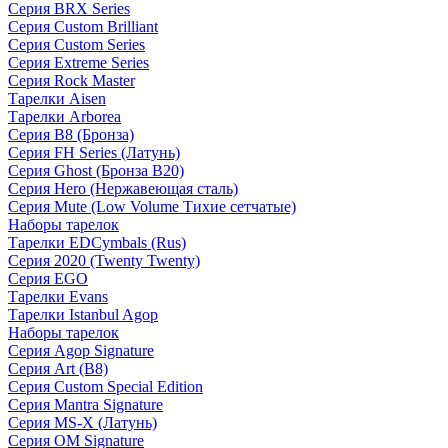
Серия BRX Series
Серия Custom Brilliant
Серия Custom Series
Серия Extreme Series
Серия Rock Master
Тарелки Aisen
Тарелки Arborea
Серия B8 (Бронза)
Серия FH Series (Латунь)
Серия Ghost (Бронза B20)
Серия Hero (Нержавеющая сталь)
Серия Mute (Low Volume Тихие сетчатые)
Наборы тарелок
Тарелки EDCymbals (Rus)
Серия 2020 (Twenty Twenty)
Серия EGO
Тарелки Evans
Тарелки Istanbul Agop
Наборы тарелок
Серия Agop Signature
Серия Art (B8)
Серия Custom Special Edition
Серия Mantra Signature
Серия MS-X (Латунь)
Серия OM Signature