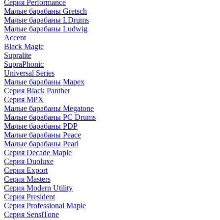
Серия Performance
Малые барабаны Gretsch
Малые барабаны LDrums
Малые барабаны Ludwig
Accent
Black Magic
Supralite
SupraPhonic
Universal Series
Малые барабаны Mapex
Серия Black Panther
Серия MPX
Малые барабаны Megatone
Малые барабаны PC Drums
Малые барабаны PDP
Малые барабаны Peace
Малые барабаны Pearl
Серия Decade Maple
Серия Duoluxe
Серия Export
Серия Masters
Серия Modern Utility
Серия President
Серия Professional Maple
Серия SensiTone