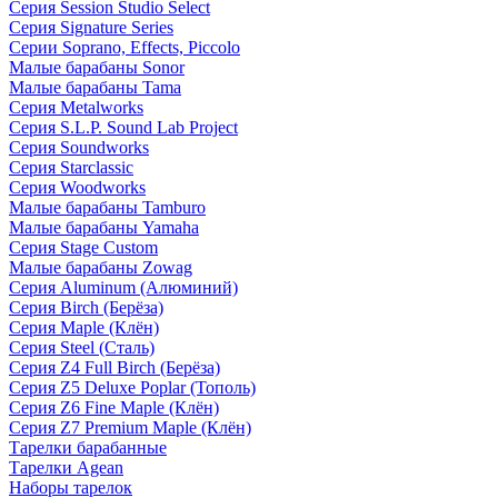
Серия Session Studio Select
Серия Signature Series
Серии Soprano, Effects, Piccolo
Малые барабаны Sonor
Малые барабаны Tama
Серия Metalworks
Серия S.L.P. Sound Lab Project
Серия Soundworks
Серия Starclassic
Серия Woodworks
Малые барабаны Tamburo
Малые барабаны Yamaha
Серия Stage Custom
Малые барабаны Zowag
Серия Aluminum (Алюминий)
Серия Birch (Берёза)
Серия Maple (Клён)
Серия Steel (Сталь)
Серия Z4 Full Birch (Берёза)
Серия Z5 Deluxe Poplar (Тополь)
Серия Z6 Fine Maple (Клён)
Серия Z7 Premium Maple (Клён)
Тарелки барабанные
Тарелки Agean
Наборы тарелок