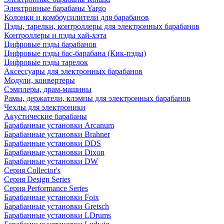
Электронные барабаны Yargo
Колонки и комбоусилители для барабанов
Пэды, тарелки, контроллеры для электронных барабанов
Контроллеры и пэды хай-хэта
Цифровые пэды барабанов
Цифровые пэды бас-барабана (Кик-пэды)
Цифровые пэды тарелок
Аксессуары для электронных барабанов
Модули, конвертеры
Сэмплеры, драм-машины
Рамы, держатели, клэмпы для электронных барабанов
Чехлы для электроники
Акустические барабаны
Барабанные установки Arcanum
Барабанные установки Brahner
Барабанные установки DDS
Барабанные установки Dixon
Барабанные установки DW
Серия Collector's
Серия Design Series
Серия Performance Series
Барабанные установки Foix
Барабанные установки Gretsch
Барабанные установки LDrums