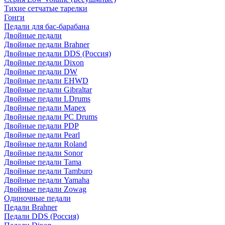
Тихие сетчатые тарелки
Гонги
Педали для бас-барабана
Двойные педали
Двойные педали Brahner
Двойные педали DDS (Россия)
Двойные педали Dixon
Двойные педали DW
Двойные педали EHWD
Двойные педали Gibraltar
Двойные педали LDrums
Двойные педали Mapex
Двойные педали PC Drums
Двойные педали PDP
Двойные педали Pearl
Двойные педали Roland
Двойные педали Sonor
Двойные педали Tama
Двойные педали Tamburo
Двойные педали Yamaha
Двойные педали Zowag
Одиночные педали
Педали Brahner
Педали DDS (Россия)