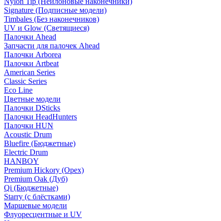
Nylon Tip (Нейлоновые наконечники)
Signature (Подписные модели)
Timbales (Без наконечников)
UV и Glow (Светящиеся)
Палочки Ahead
Запчасти для палочек Ahead
Палочки Arborea
Палочки Artbeat
American Series
Classic Series
Eco Line
Цветные модели
Палочки DSticks
Палочки HeadHunters
Палочки HUN
Acoustic Drum
Bluefire (Бюджетные)
Electric Drum
HANBOY
Premium Hickory (Орех)
Premium Oak (Дуб)
Qi (Бюджетные)
Starry (с блёстками)
Маршевые модели
Флуоресцентные и UV