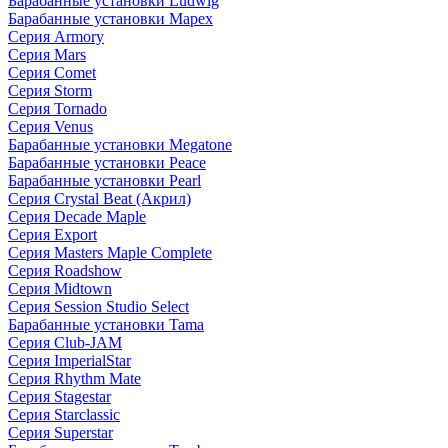
Барабанные установки Ludwig
Барабанные установки Mapex
Серия Armory
Серия Mars
Серия Comet
Серия Storm
Серия Tornado
Серия Venus
Барабанные установки Megatone
Барабанные установки Peace
Барабанные установки Pearl
Серия Crystal Beat (Акрил)
Серия Decade Maple
Серия Export
Серия Masters Maple Complete
Серия Roadshow
Серия Midtown
Серия Session Studio Select
Барабанные установки Tama
Серия Club-JAM
Серия ImperialStar
Серия Rhythm Mate
Серия Stagestar
Серия Starclassic
Серия Superstar