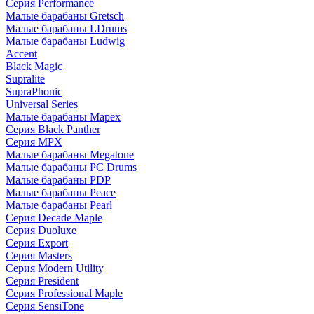
Серия Performance
Малые барабаны Gretsch
Малые барабаны LDrums
Малые барабаны Ludwig
Accent
Black Magic
Supralite
SupraPhonic
Universal Series
Малые барабаны Mapex
Серия Black Panther
Серия MPX
Малые барабаны Megatone
Малые барабаны PC Drums
Малые барабаны PDP
Малые барабаны Peace
Малые барабаны Pearl
Серия Decade Maple
Серия Duoluxe
Серия Export
Серия Masters
Серия Modern Utility
Серия President
Серия Professional Maple
Серия SensiTone