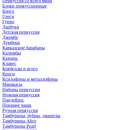
Перкуссия со всего мира
Блоки перкуссионные
Бонго
Гонги
Гуиро
Дарбуки
Детская перкуссия
Джембе
Думбеки
Кавказские барабаны
Калимбы
Кахоны
Клавес
Ковбеллы и агого
Конги
Ксилофоны и металлофоны
Маракасы
Наборы перкуссии
Ножная перкуссия
Пандейрос
Поющие чаши
Ручная перкуссия
Тамбурины, бубны, джинглы
Тамбурины Alice
Тамбурины Pearl