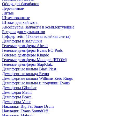
Обода для барабанов
Деревянные
Литые
Штампованные
Штоки для хай-хэта
Аксессуары, запчасти и комплектующие
Беруши для музыкантов
Гаффер тейп (Тканевая клейкая лента)
Демпферы и заглушки
Гелевые демпферы Ahead
Гелевые демпферы Evans EQ Pods
Гелевые демпферы Kingdo
Гелевые демпферы Moongel (RTOM)
Гелевые демпферы SlapKlatz
Демпферные кольца Blast Plast
Демпферные кольца Remo
Демпферные кольца Williams Zero Rings
Демпферные кольца и подушки Evans
Демпферы Gibraltar
Демпферы Meinl
Демпферы Peace
Демпферы Vater
Накладки Big Fat Snare Drum
Накладки Evans SoundOff
Накладки Majestic