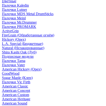
Цветные
Палочки Kaledin
Палочки Lutner
Палочки MDS Metal DrumSticks
Палочки Meinl
Палочки Mr.Drummer
Палочки PROMARK
ActiveGrip
FireGrain (Обработанные огнём)
Hickory (Орех)
L.A. Special (Бюджетные)
Natural (Нелакированные)
Shira Kashi Oak (Дуб)
Подписные модели
Палочки Tama
Палочки Vater
American Hickory (Орех)
GoodWood
Sugar Maple (Клен)
Палочки Vic Firth
American Classic
American Concept
American Custom
American Heritage
American Sound