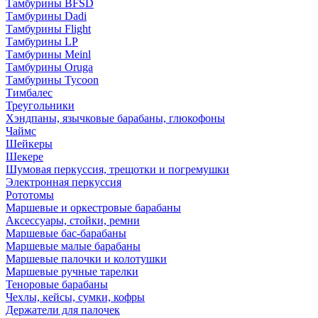
Тамбурины BFSD
Тамбурины Dadi
Тамбурины Flight
Тамбурины LP
Тамбурины Meinl
Тамбурины Oruga
Тамбурины Tycoon
Тимбалес
Треугольники
Хэндпаны, язычковые барабаны, глюкофоны
Чаймс
Шейкеры
Шекере
Шумовая перкуссия, трещотки и погремушки
Электронная перкуссия
Рототомы
Маршевые и оркестровые барабаны
Аксессуары, стойки, ремни
Маршевые бас-барабаны
Маршевые малые барабаны
Маршевые палочки и колотушки
Маршевые ручные тарелки
Теноровые барабаны
Чехлы, кейсы, сумки, кофры
Держатели для палочек