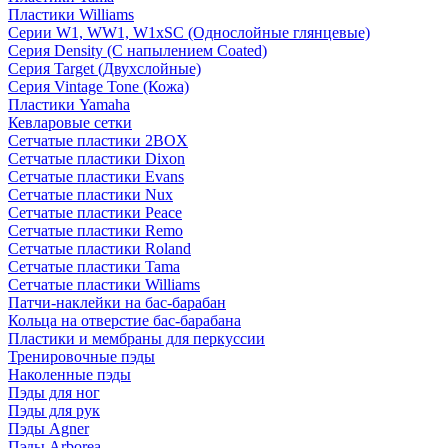
Пластики Williams
Серии W1, WW1, W1xSC (Однослойные глянцевые)
Серия Density (C напылением Coated)
Серия Target (Двухслойные)
Серия Vintage Tone (Кожа)
Пластики Yamaha
Кевларовые сетки
Сетчатые пластики 2BOX
Сетчатые пластики Dixon
Сетчатые пластики Evans
Сетчатые пластики Nux
Сетчатые пластики Peace
Сетчатые пластики Remo
Сетчатые пластики Roland
Сетчатые пластики Tama
Сетчатые пластики Williams
Патчи-наклейки на бас-барабан
Кольца на отверстие бас-барабана
Пластики и мембраны для перкуссии
Тренировочные пэды
Наколенные пэды
Пэды для ног
Пэды для рук
Пэды Agner
Пэды Arborea