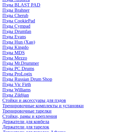
Пэды BLAST PAD
Пэды Brahner
Пэды Cherub
Пэды CookiePad
Пэды Cympad
Пэды Drumfan
Пэды Evans
Пэды Hun (Хан)
Пэды Kingdo
Пэды MDS
Пэды Mezzo
Пэды Mr.Drummer
Пэды PC Drums
Пэды ProLogix
Пэды Russian Drum Shop
Пэды Vic Firth
Пэды Williams
Пэды Zildjian
Стойки и аксессуары для пэдов
Тренировочные комплекты и установки
Тренировочные тарелки
Стойки, рамы и крепления
Держатели для ковбела
Держатели для тарелок