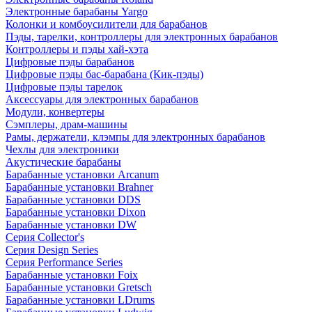
Электронные барабаны Yargo
Колонки и комбоусилители для барабанов
Пэды, тарелки, контроллеры для электронных барабанов
Контроллеры и пэды хай-хэта
Цифровые пэды барабанов
Цифровые пэды бас-барабана (Кик-пэды)
Цифровые пэды тарелок
Аксессуары для электронных барабанов
Модули, конвертеры
Сэмплеры, драм-машины
Рамы, держатели, клэмпы для электронных барабанов
Чехлы для электроники
Акустические барабаны
Барабанные установки Arcanum
Барабанные установки Brahner
Барабанные установки DDS
Барабанные установки Dixon
Барабанные установки DW
Серия Collector's
Серия Design Series
Серия Performance Series
Барабанные установки Foix
Барабанные установки Gretsch
Барабанные установки LDrums