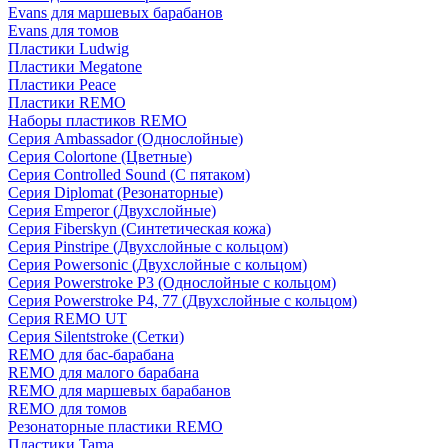
Evans для маршевых барабанов
Evans для томов
Пластики Ludwig
Пластики Megatone
Пластики Peace
Пластики REMO
Наборы пластиков REMO
Серия Ambassador (Однослойные)
Серия Colortone (Цветные)
Серия Controlled Sound (С пятаком)
Серия Diplomat (Резонаторные)
Серия Emperor (Двухслойные)
Серия Fiberskyn (Синтетическая кожа)
Серия Pinstripe (Двухслойные с кольцом)
Серия Powersonic (Двухслойные с кольцом)
Серия Powerstroke P3 (Однослойные с кольцом)
Серия Powerstroke P4, 77 (Двухслойные с кольцом)
Серия REMO UT
Серия Silentstroke (Сетки)
REMO для бас-барабана
REMO для малого барабана
REMO для маршевых барабанов
REMO для томов
Резонаторные пластики REMO
Пластики Tama