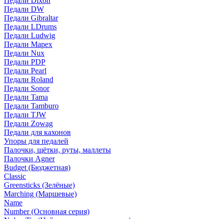
Педали Dixon
Педали DW
Педали Gibraltar
Педали LDrums
Педали Ludwig
Педали Mapex
Педали Nux
Педали PDP
Педали Pearl
Педали Roland
Педали Sonor
Педали Tama
Педали Tamburo
Педали TJW
Педали Zowag
Педали для кахонов
Упоры для педалей
Палочки, щётки, руты, маллеты
Палочки Agner
Budget (Бюджетная)
Classic
Greensticks (Зелёные)
Marching (Маршевые)
Name
Number (Основная серия)