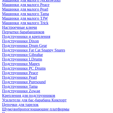
Машинки для малого Nickelworks
Машинки для малого Peace
Машинки для малого Pearl
Машинки для малого Tama
Машинки для малого TJW
Машинки для малого Trick
Настроечные ключи
Перчатки барабанщиков
Подструнники и крепления
Подструнники Dixon
Подструнники Drum Gear
Подструнники Fat Cat Snappy Snares
Подструнники Gibraltar
Подструнники LDrums
Подструнники Mapex
Подструнники PC Drums
Подструнники Peace
Подструнники Pearl
Подструнники Puresound
Подструнники Tama
Подструнники Zowag
Крепления для подструнников
Усилители для бас-барабана Кикпорт
Цепочки для тарелок
Шумо\вибропоглощающие платформы