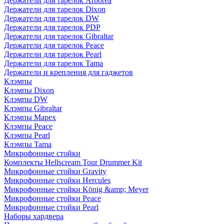
Держатели для тарелок Arborea
Держатели для тарелок Dixon
Держатели для тарелок DW
Держатели для тарелок PDP
Держатели для тарелок Gibraltar
Держатели для тарелок Peace
Держатели для тарелок Pearl
Держатели для тарелок Tama
Держатели и крепления для гаджетов
Клэмпы
Клэмпы Dixon
Клэмпы DW
Клэмпы Gibraltar
Клэмпы Mapex
Клэмпы Peace
Клэмпы Pearl
Клэмпы Tama
Микрофонные стойки
Комплекты Hellscream Tour Drummer Kit
Микрофонные стойки Gravity
Микрофонные стойки Hercules
Микрофонные стойки König &amp; Meyer
Микрофонные стойки Peace
Микрофонные стойки Pearl
Наборы хардвера