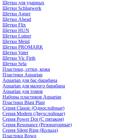
Щетки для ударных
Щетки Schlagwerk
Щетки Agner
Щетки Ahead
Щетки Flix
Щетки HUN
Щетки Lutner
Щетки Meinl
Щетки PROMARK
Щетки Vater
Щетки Vic Firth
Щетки Sela
Пластики, сетки, кожа
Пластики Aquarian
Aquarian для бас-барабана
Aquarian для малого барабана
Aquarian для томов
Наборы пластиков Aquarian
Пластики Blast Plast
Серия Classic (Однослойные)
Серия Modern (Двухслойные)
Серия Power Dot (С пятаком)
Серия Resonance (Резонаторные)
Серия Silent Ring (Кольца)
Пластики Bowo