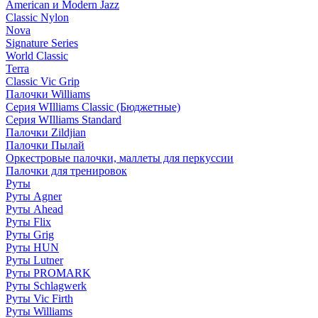
American и Modern Jazz
Classic Nylon
Nova
Signature Series
World Classic
Terra
Classic Vic Grip
Палочки Williams
Серия WIlliams Classic (Бюджетные)
Серия WIlliams Standard
Палочки Zildjian
Палочки Пылай
Оркестровые палочки, маллеты для перкуссии
Палочки для тренировок
Руты
Руты Agner
Руты Ahead
Руты Flix
Руты Grig
Руты HUN
Руты Lutner
Руты PROMARK
Руты Schlagwerk
Руты Vic Firth
Руты Williams