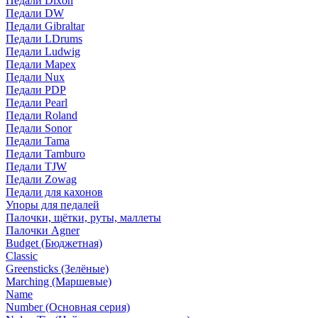
Педали Dixon
Педали DW
Педали Gibraltar
Педали LDrums
Педали Ludwig
Педали Mapex
Педали Nux
Педали PDP
Педали Pearl
Педали Roland
Педали Sonor
Педали Tama
Педали Tamburo
Педали TJW
Педали Zowag
Педали для кахонов
Упоры для педалей
Палочки, щётки, руты, маллеты
Палочки Agner
Budget (Бюджетная)
Classic
Greensticks (Зелёные)
Marching (Маршевые)
Name
Number (Основная серия)