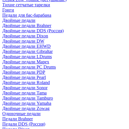
Тихие сетчатые тарелки
Гонги
Педали для бас-барабана
Двойные педали
Двойные педали Brahner
Двойные педали DDS (Россия)
Двойные педали Dixon
Двойные педали DW
Двойные педали EHWD
Двойные педали Gibraltar
Двойные педали LDrums
Двойные педали Mapex
Двойные педали PC Drums
Двойные педали PDP
Двойные педали Pearl
Двойные педали Roland
Двойные педали Sonor
Двойные педали Tama
Двойные педали Tamburo
Двойные педали Yamaha
Двойные педали Zowag
Одиночные педали
Педали Brahner
Педали DDS (Россия)