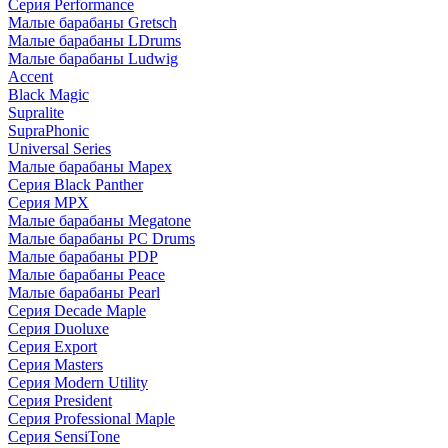
Серия Performance
Малые барабаны Gretsch
Малые барабаны LDrums
Малые барабаны Ludwig
Accent
Black Magic
Supralite
SupraPhonic
Universal Series
Малые барабаны Mapex
Серия Black Panther
Серия MPX
Малые барабаны Megatone
Малые барабаны PC Drums
Малые барабаны PDP
Малые барабаны Peace
Малые барабаны Pearl
Серия Decade Maple
Серия Duoluxe
Серия Export
Серия Masters
Серия Modern Utility
Серия President
Серия Professional Maple
Серия SensiTone