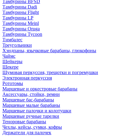
Тамбурины BFSD
Тамбурины Dadi
Тамбурины Flight
Тамбурины LP
Тамбурины Meinl
Тамбурины Oruga
Тамбурины Tycoon
Тимбалес
Треугольники
Хэндпаны, язычковые барабаны, глюкофоны
Чаймс
Шейкеры
Шекере
Шумовая перкуссия, трещотки и погремушки
Электронная перкуссия
Рототомы
Маршевые и оркестровые барабаны
Аксессуары, стойки, ремни
Маршевые бас-барабаны
Маршевые малые барабаны
Маршевые палочки и колотушки
Маршевые ручные тарелки
Теноровые барабаны
Чехлы, кейсы, сумки, кофры
Держатели для палочек