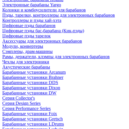
Электронные барабаны Yargo
Колонки и комбоусилители для барабанов
Пэды, тарелки, контроллеры для электронных барабанов
Контроллеры и пэды хай-хэта
Цифровые пэды барабанов
Цифровые пэды бас-барабана (Кик-пэды)
Цифровые пэды тарелок
Аксессуары для электронных барабанов
Модули, конвертеры
Сэмплеры, драм-машины
Рамы, держатели, клэмпы для электронных барабанов
Чехлы для электроники
Акустические барабаны
Барабанные установки Arcanum
Барабанные установки Brahner
Барабанные установки DDS
Барабанные установки Dixon
Барабанные установки DW
Серия Collector's
Серия Design Series
Серия Performance Series
Барабанные установки Foix
Барабанные установки Gretsch
Барабанные установки LDrums