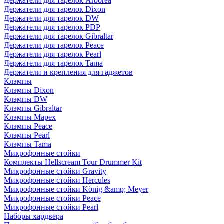
Держатели для тарелок Arborea
Держатели для тарелок Dixon
Держатели для тарелок DW
Держатели для тарелок PDP
Держатели для тарелок Gibraltar
Держатели для тарелок Peace
Держатели для тарелок Pearl
Держатели для тарелок Tama
Держатели и крепления для гаджетов
Клэмпы
Клэмпы Dixon
Клэмпы DW
Клэмпы Gibraltar
Клэмпы Mapex
Клэмпы Peace
Клэмпы Pearl
Клэмпы Tama
Микрофонные стойки
Комплекты Hellscream Tour Drummer Kit
Микрофонные стойки Gravity
Микрофонные стойки Hercules
Микрофонные стойки König &amp; Meyer
Микрофонные стойки Peace
Микрофонные стойки Pearl
Наборы хардвера