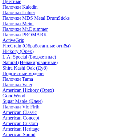
Цветные
Палочки Kaledin
Палочки Lutner
Палочки MDS Metal DrumSticks
Палочки Meinl
Палочки Mr.Drummer
Палочки PROMARK
ActiveGrip
FireGrain (Обработанные огнём)
Hickory (Орех)
L.A. Special (Бюджетные)
Natural (Нелакированные)
Shira Kashi Oak (Дуб)
Подписные модели
Палочки Tama
Палочки Vater
American Hickory (Орех)
GoodWood
Sugar Maple (Клен)
Палочки Vic Firth
American Classic
American Concept
American Custom
American Heritage
American Sound