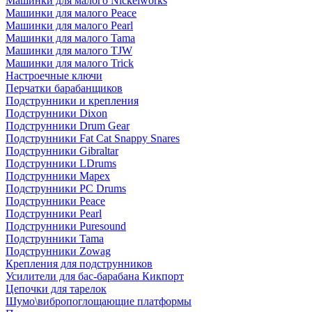
Машинки для малого Nickelworks
Машинки для малого Peace
Машинки для малого Pearl
Машинки для малого Tama
Машинки для малого TJW
Машинки для малого Trick
Настроечные ключи
Перчатки барабанщиков
Подструнники и крепления
Подструнники Dixon
Подструнники Drum Gear
Подструнники Fat Cat Snappy Snares
Подструнники Gibraltar
Подструнники LDrums
Подструнники Mapex
Подструнники PC Drums
Подструнники Peace
Подструнники Pearl
Подструнники Puresound
Подструнники Tama
Подструнники Zowag
Крепления для подструнников
Усилители для бас-барабана Кикпорт
Цепочки для тарелок
Шумо\вибропоглощающие платформы