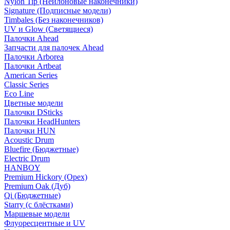
Nylon Tip (Нейлоновые наконечники)
Signature (Подписные модели)
Timbales (Без наконечников)
UV и Glow (Светящиеся)
Палочки Ahead
Запчасти для палочек Ahead
Палочки Arborea
Палочки Artbeat
American Series
Classic Series
Eco Line
Цветные модели
Палочки DSticks
Палочки HeadHunters
Палочки HUN
Acoustic Drum
Bluefire (Бюджетные)
Electric Drum
HANBOY
Premium Hickory (Орех)
Premium Oak (Дуб)
Qi (Бюджетные)
Starry (с блёстками)
Маршевые модели
Флуоресцентные и UV