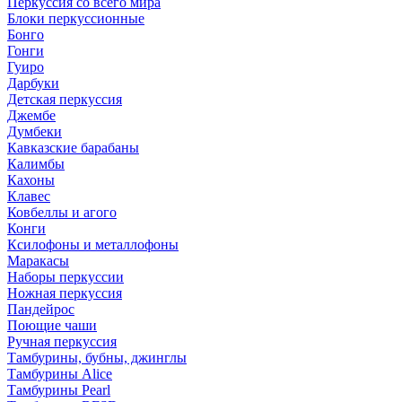
Перкуссия со всего мира
Блоки перкуссионные
Бонго
Гонги
Гуиро
Дарбуки
Детская перкуссия
Джембе
Думбеки
Кавказские барабаны
Калимбы
Кахоны
Клавес
Ковбеллы и агого
Конги
Ксилофоны и металлофоны
Маракасы
Наборы перкуссии
Ножная перкуссия
Пандейрос
Поющие чаши
Ручная перкуссия
Тамбурины, бубны, джинглы
Тамбурины Alice
Тамбурины Pearl