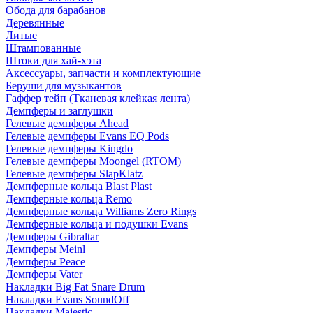
Обода для барабанов
Деревянные
Литые
Штампованные
Штоки для хай-хэта
Аксессуары, запчасти и комплектующие
Беруши для музыкантов
Гаффер тейп (Тканевая клейкая лента)
Демпферы и заглушки
Гелевые демпферы Ahead
Гелевые демпферы Evans EQ Pods
Гелевые демпферы Kingdo
Гелевые демпферы Moongel (RTOM)
Гелевые демпферы SlapKlatz
Демпферные кольца Blast Plast
Демпферные кольца Remo
Демпферные кольца Williams Zero Rings
Демпферные кольца и подушки Evans
Демпферы Gibraltar
Демпферы Meinl
Демпферы Peace
Демпферы Vater
Накладки Big Fat Snare Drum
Накладки Evans SoundOff
Накладки Majestic