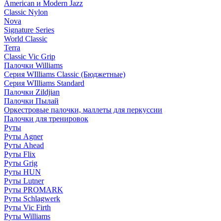
American и Modern Jazz
Classic Nylon
Nova
Signature Series
World Classic
Terra
Classic Vic Grip
Палочки Williams
Серия WIlliams Classic (Бюджетные)
Серия WIlliams Standard
Палочки Zildjian
Палочки Пылай
Оркестровые палочки, маллеты для перкуссии
Палочки для тренировок
Руты
Руты Agner
Руты Ahead
Руты Flix
Руты Grig
Руты HUN
Руты Lutner
Руты PROMARK
Руты Schlagwerk
Руты Vic Firth
Руты Williams