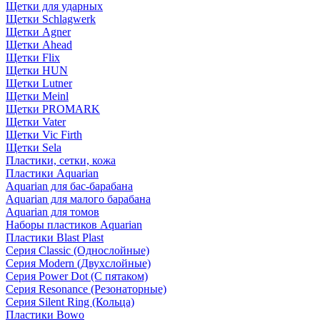
Щетки для ударных
Щетки Schlagwerk
Щетки Agner
Щетки Ahead
Щетки Flix
Щетки HUN
Щетки Lutner
Щетки Meinl
Щетки PROMARK
Щетки Vater
Щетки Vic Firth
Щетки Sela
Пластики, сетки, кожа
Пластики Aquarian
Aquarian для бас-барабана
Aquarian для малого барабана
Aquarian для томов
Наборы пластиков Aquarian
Пластики Blast Plast
Серия Classic (Однослойные)
Серия Modern (Двухслойные)
Серия Power Dot (С пятаком)
Серия Resonance (Резонаторные)
Серия Silent Ring (Кольца)
Пластики Bowo