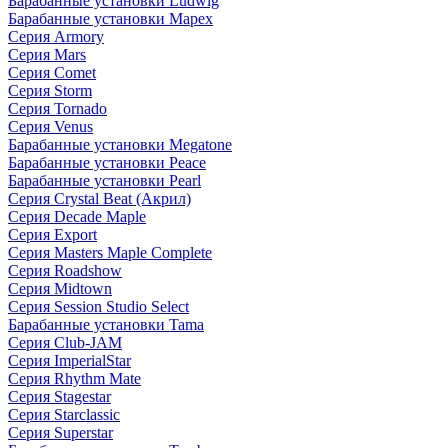
Барабанные установки Ludwig
Барабанные установки Mapex
Серия Armory
Серия Mars
Серия Comet
Серия Storm
Серия Tornado
Серия Venus
Барабанные установки Megatone
Барабанные установки Peace
Барабанные установки Pearl
Серия Crystal Beat (Акрил)
Серия Decade Maple
Серия Export
Серия Masters Maple Complete
Серия Roadshow
Серия Midtown
Серия Session Studio Select
Барабанные установки Tama
Серия Club-JAM
Серия ImperialStar
Серия Rhythm Mate
Серия Stagestar
Серия Starclassic
Серия Superstar