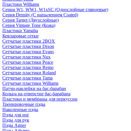
Пластики Williams
Серии W1, WW1, W1xSC (Однослойные глянцевые)
Серия Density (C напылением Coated)
Серия Target (Двухслойные)
Серия Vintage Tone (Кожа)
Пластики Yamaha
Кевларовые сетки
Сетчатые пластики 2BOX
Сетчатые пластики Dixon
Сетчатые пластики Evans
Сетчатые пластики Nux
Сетчатые пластики Peace
Сетчатые пластики Remo
Сетчатые пластики Roland
Сетчатые пластики Tama
Сетчатые пластики Williams
Патчи-наклейки на бас-барабан
Кольца на отверстие бас-барабана
Пластики и мембраны для перкуссии
Тренировочные пэды
Наколенные пэды
Пэды для ног
Пэды для рук
Пэды Agner
Пэды Arborea