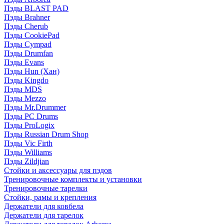
Пэды BLAST PAD
Пэды Brahner
Пэды Cherub
Пэды CookiePad
Пэды Cympad
Пэды Drumfan
Пэды Evans
Пэды Hun (Хан)
Пэды Kingdo
Пэды MDS
Пэды Mezzo
Пэды Mr.Drummer
Пэды PC Drums
Пэды ProLogix
Пэды Russian Drum Shop
Пэды Vic Firth
Пэды Williams
Пэды Zildjian
Стойки и аксессуары для пэдов
Тренировочные комплекты и установки
Тренировочные тарелки
Стойки, рамы и крепления
Держатели для ковбела
Держатели для тарелок