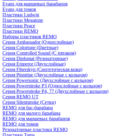
Evans для маршевых барабанов
Evans для томов
Пластики Ludwig
Пластики Megatone
Пластики Peace
Пластики REMO
Наборы пластиков REMO
Серия Ambassador (Однослойные)
Серия Colortone (Цветные)
Серия Controlled Sound (С пятаком)
Серия Diplomat (Резонаторные)
Серия Emperor (Двухслойные)
Серия Fiberskyn (Синтетическая кожа)
Серия Pinstripe (Двухслойные с кольцом)
Серия Powersonic (Двухслойные с кольцом)
Серия Powerstroke P3 (Однослойные с кольцом)
Серия Powerstroke P4, 77 (Двухслойные с кольцом)
Серия REMO UT
Серия Silentstroke (Сетки)
REMO для бас-барабана
REMO для малого барабана
REMO для маршевых барабанов
REMO для томов
Резонаторные пластики REMO
Пластики Tama