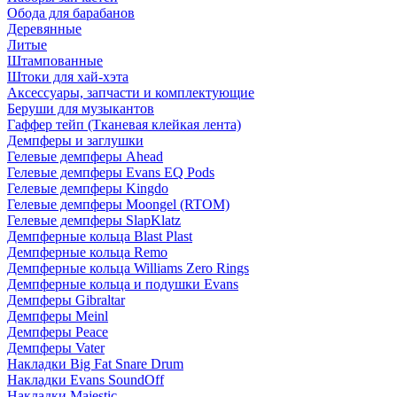
Обода для барабанов
Деревянные
Литые
Штампованные
Штоки для хай-хэта
Аксессуары, запчасти и комплектующие
Беруши для музыкантов
Гаффер тейп (Тканевая клейкая лента)
Демпферы и заглушки
Гелевые демпферы Ahead
Гелевые демпферы Evans EQ Pods
Гелевые демпферы Kingdo
Гелевые демпферы Moongel (RTOM)
Гелевые демпферы SlapKlatz
Демпферные кольца Blast Plast
Демпферные кольца Remo
Демпферные кольца Williams Zero Rings
Демпферные кольца и подушки Evans
Демпферы Gibraltar
Демпферы Meinl
Демпферы Peace
Демпферы Vater
Накладки Big Fat Snare Drum
Накладки Evans SoundOff
Накладки Majestic