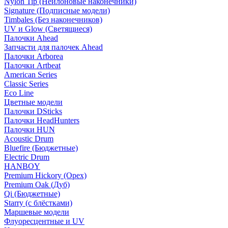
Nylon Tip (Нейлоновые наконечники)
Signature (Подписные модели)
Timbales (Без наконечников)
UV и Glow (Светящиеся)
Палочки Ahead
Запчасти для палочек Ahead
Палочки Arborea
Палочки Artbeat
American Series
Classic Series
Eco Line
Цветные модели
Палочки DSticks
Палочки HeadHunters
Палочки HUN
Acoustic Drum
Bluefire (Бюджетные)
Electric Drum
HANBOY
Premium Hickory (Орех)
Premium Oak (Дуб)
Qi (Бюджетные)
Starry (с блёстками)
Маршевые модели
Флуоресцентные и UV