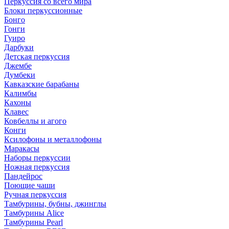
Перкуссия со всего мира
Блоки перкуссионные
Бонго
Гонги
Гуиро
Дарбуки
Детская перкуссия
Джембе
Думбеки
Кавказские барабаны
Калимбы
Кахоны
Клавес
Ковбеллы и агого
Конги
Ксилофоны и металлофоны
Маракасы
Наборы перкуссии
Ножная перкуссия
Пандейрос
Поющие чаши
Ручная перкуссия
Тамбурины, бубны, джинглы
Тамбурины Alice
Тамбурины Pearl