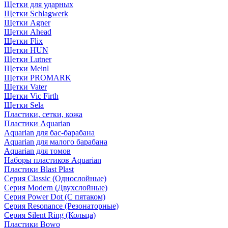
Щетки для ударных
Щетки Schlagwerk
Щетки Agner
Щетки Ahead
Щетки Flix
Щетки HUN
Щетки Lutner
Щетки Meinl
Щетки PROMARK
Щетки Vater
Щетки Vic Firth
Щетки Sela
Пластики, сетки, кожа
Пластики Aquarian
Aquarian для бас-барабана
Aquarian для малого барабана
Aquarian для томов
Наборы пластиков Aquarian
Пластики Blast Plast
Серия Classic (Однослойные)
Серия Modern (Двухслойные)
Серия Power Dot (С пятаком)
Серия Resonance (Резонаторные)
Серия Silent Ring (Кольца)
Пластики Bowo