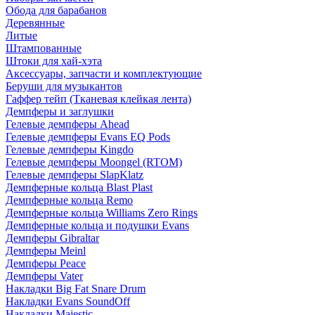
Обода для барабанов
Деревянные
Литые
Штампованные
Штоки для хай-хэта
Аксессуары, запчасти и комплектующие
Беруши для музыкантов
Гаффер тейп (Тканевая клейкая лента)
Демпферы и заглушки
Гелевые демпферы Ahead
Гелевые демпферы Evans EQ Pods
Гелевые демпферы Kingdo
Гелевые демпферы Moongel (RTOM)
Гелевые демпферы SlapKlatz
Демпферные кольца Blast Plast
Демпферные кольца Remo
Демпферные кольца Williams Zero Rings
Демпферные кольца и подушки Evans
Демпферы Gibraltar
Демпферы Meinl
Демпферы Peace
Демпферы Vater
Накладки Big Fat Snare Drum
Накладки Evans SoundOff
Накладки Majestic