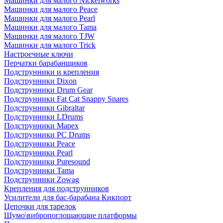
Машинки для малого Nickelworks
Машинки для малого Peace
Машинки для малого Pearl
Машинки для малого Tama
Машинки для малого TJW
Машинки для малого Trick
Настроечные ключи
Перчатки барабанщиков
Подструнники и крепления
Подструнники Dixon
Подструнники Drum Gear
Подструнники Fat Cat Snappy Snares
Подструнники Gibraltar
Подструнники LDrums
Подструнники Mapex
Подструнники PC Drums
Подструнники Peace
Подструнники Pearl
Подструнники Puresound
Подструнники Tama
Подструнники Zowag
Крепления для подструнников
Усилители для бас-барабана Кикпорт
Цепочки для тарелок
Шумо\вибропоглощающие платформы