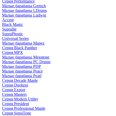
Серия Performance
Малые барабаны Gretsch
Малые барабаны LDrums
Малые барабаны Ludwig
Accent
Black Magic
Supralite
SupraPhonic
Universal Series
Малые барабаны Mapex
Серия Black Panther
Серия MPX
Малые барабаны Megatone
Малые барабаны PC Drums
Малые барабаны PDP
Малые барабаны Peace
Малые барабаны Pearl
Серия Decade Maple
Серия Duoluxe
Серия Export
Серия Masters
Серия Modern Utility
Серия President
Серия Professional Maple
Серия SensiTone