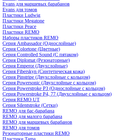
Evans для маршевых барабанов
Evans для томов
Пластики Ludwig
Пластики Megatone
Пластики Peace
Пластики REMO
Наборы пластиков REMO
Серия Ambassador (Однослойные)
Серия Colortone (Цветные)
Серия Controlled Sound (С пятаком)
Серия Diplomat (Резонаторные)
Серия Emperor (Двухслойные)
Серия Fiberskyn (Синтетическая кожа)
Серия Pinstripe (Двухслойные с кольцом)
Серия Powersonic (Двухслойные с кольцом)
Серия Powerstroke P3 (Однослойные с кольцом)
Серия Powerstroke P4, 77 (Двухслойные с кольцом)
Серия REMO UT
Серия Silentstroke (Сетки)
REMO для бас-барабана
REMO для малого барабана
REMO для маршевых барабанов
REMO для томов
Резонаторные пластики REMO
Пластики Tama