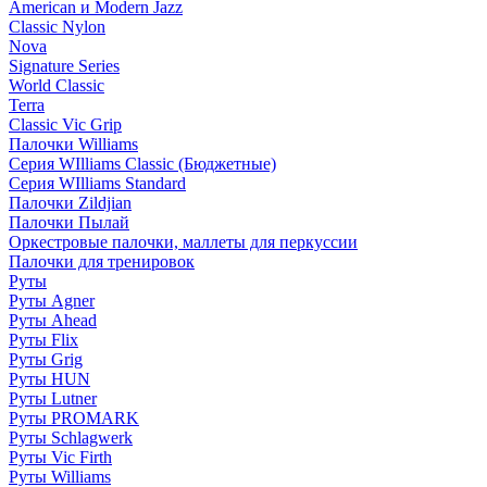
American и Modern Jazz
Classic Nylon
Nova
Signature Series
World Classic
Terra
Classic Vic Grip
Палочки Williams
Серия WIlliams Classic (Бюджетные)
Серия WIlliams Standard
Палочки Zildjian
Палочки Пылай
Оркестровые палочки, маллеты для перкуссии
Палочки для тренировок
Руты
Руты Agner
Руты Ahead
Руты Flix
Руты Grig
Руты HUN
Руты Lutner
Руты PROMARK
Руты Schlagwerk
Руты Vic Firth
Руты Williams