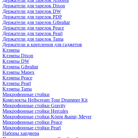
Держатели для тарелок Arborea
Держатели для тарелок Dixon
Держатели для тарелок DW
Держатели для тарелок PDP
Держатели для тарелок Gibraltar
Держатели для тарелок Peace
Держатели для тарелок Pearl
Держатели для тарелок Tama
Держатели и крепления для гаджетов
Клэмпы
Клэмпы Dixon
Клэмпы DW
Клэмпы Gibraltar
Клэмпы Mapex
Клэмпы Peace
Клэмпы Pearl
Клэмпы Tama
Микрофонные стойки
Комплекты Hellscream Tour Drummer Kit
Микрофонные стойки Gravity
Микрофонные стойки Hercules
Микрофонные стойки König &amp; Meyer
Микрофонные стойки Peace
Микрофонные стойки Pearl
Наборы хардвера