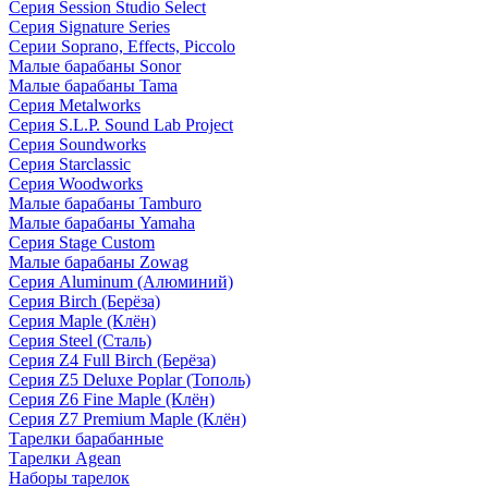
Серия Session Studio Select
Серия Signature Series
Серии Soprano, Effects, Piccolo
Малые барабаны Sonor
Малые барабаны Tama
Серия Metalworks
Серия S.L.P. Sound Lab Project
Серия Soundworks
Серия Starclassic
Серия Woodworks
Малые барабаны Tamburo
Малые барабаны Yamaha
Серия Stage Custom
Малые барабаны Zowag
Серия Aluminum (Алюминий)
Серия Birch (Берёза)
Серия Maple (Клён)
Серия Steel (Сталь)
Серия Z4 Full Birch (Берёза)
Серия Z5 Deluxe Poplar (Тополь)
Серия Z6 Fine Maple (Клён)
Серия Z7 Premium Maple (Клён)
Тарелки барабанные
Тарелки Agean
Наборы тарелок