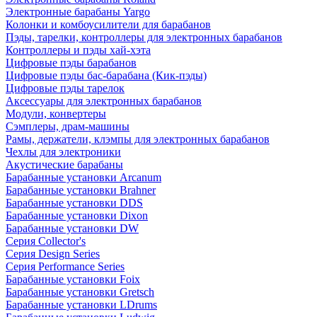
Электронные барабаны Yargo
Колонки и комбоусилители для барабанов
Пэды, тарелки, контроллеры для электронных барабанов
Контроллеры и пэды хай-хэта
Цифровые пэды барабанов
Цифровые пэды бас-барабана (Кик-пэды)
Цифровые пэды тарелок
Аксессуары для электронных барабанов
Модули, конвертеры
Сэмплеры, драм-машины
Рамы, держатели, клэмпы для электронных барабанов
Чехлы для электроники
Акустические барабаны
Барабанные установки Arcanum
Барабанные установки Brahner
Барабанные установки DDS
Барабанные установки Dixon
Барабанные установки DW
Серия Collector's
Серия Design Series
Серия Performance Series
Барабанные установки Foix
Барабанные установки Gretsch
Барабанные установки LDrums