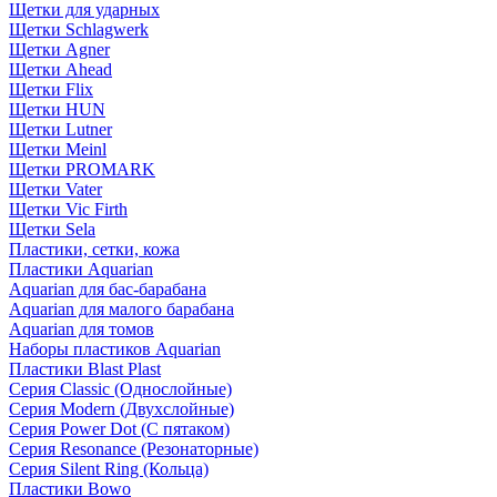
Щетки для ударных
Щетки Schlagwerk
Щетки Agner
Щетки Ahead
Щетки Flix
Щетки HUN
Щетки Lutner
Щетки Meinl
Щетки PROMARK
Щетки Vater
Щетки Vic Firth
Щетки Sela
Пластики, сетки, кожа
Пластики Aquarian
Aquarian для бас-барабана
Aquarian для малого барабана
Aquarian для томов
Наборы пластиков Aquarian
Пластики Blast Plast
Серия Classic (Однослойные)
Серия Modern (Двухслойные)
Серия Power Dot (С пятаком)
Серия Resonance (Резонаторные)
Серия Silent Ring (Кольца)
Пластики Bowo