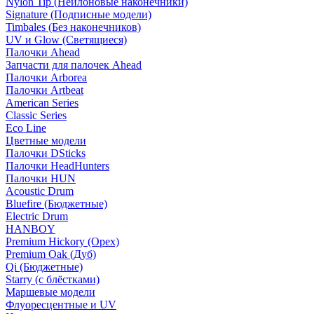
Nylon Tip (Нейлоновые наконечники)
Signature (Подписные модели)
Timbales (Без наконечников)
UV и Glow (Светящиеся)
Палочки Ahead
Запчасти для палочек Ahead
Палочки Arborea
Палочки Artbeat
American Series
Classic Series
Eco Line
Цветные модели
Палочки DSticks
Палочки HeadHunters
Палочки HUN
Acoustic Drum
Bluefire (Бюджетные)
Electric Drum
HANBOY
Premium Hickory (Орех)
Premium Oak (Дуб)
Qi (Бюджетные)
Starry (с блёстками)
Маршевые модели
Флуоресцентные и UV