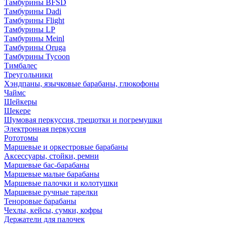
Тамбурины BFSD
Тамбурины Dadi
Тамбурины Flight
Тамбурины LP
Тамбурины Meinl
Тамбурины Oruga
Тамбурины Tycoon
Тимбалес
Треугольники
Хэндпаны, язычковые барабаны, глюкофоны
Чаймс
Шейкеры
Шекере
Шумовая перкуссия, трещотки и погремушки
Электронная перкуссия
Рототомы
Маршевые и оркестровые барабаны
Аксессуары, стойки, ремни
Маршевые бас-барабаны
Маршевые малые барабаны
Маршевые палочки и колотушки
Маршевые ручные тарелки
Теноровые барабаны
Чехлы, кейсы, сумки, кофры
Держатели для палочек