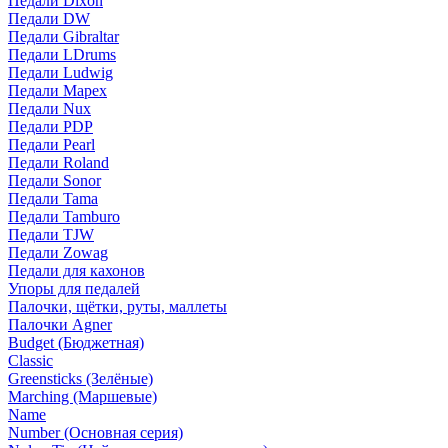
Педали Dixon
Педали DW
Педали Gibraltar
Педали LDrums
Педали Ludwig
Педали Mapex
Педали Nux
Педали PDP
Педали Pearl
Педали Roland
Педали Sonor
Педали Tama
Педали Tamburo
Педали TJW
Педали Zowag
Педали для кахонов
Упоры для педалей
Палочки, щётки, руты, маллеты
Палочки Agner
Budget (Бюджетная)
Classic
Greensticks (Зелёные)
Marching (Маршевые)
Name
Number (Основная серия)