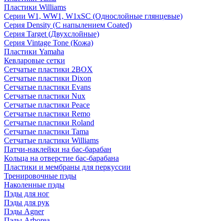
Пластики Williams
Серии W1, WW1, W1xSC (Однослойные глянцевые)
Серия Density (C напылением Coated)
Серия Target (Двухслойные)
Серия Vintage Tone (Кожа)
Пластики Yamaha
Кевларовые сетки
Сетчатые пластики 2BOX
Сетчатые пластики Dixon
Сетчатые пластики Evans
Сетчатые пластики Nux
Сетчатые пластики Peace
Сетчатые пластики Remo
Сетчатые пластики Roland
Сетчатые пластики Tama
Сетчатые пластики Williams
Патчи-наклейки на бас-барабан
Кольца на отверстие бас-барабана
Пластики и мембраны для перкуссии
Тренировочные пэды
Наколенные пэды
Пэды для ног
Пэды для рук
Пэды Agner
Пэды Arborea