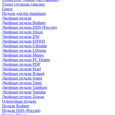
Тихие сетчатые тарелки
Гонги
Педали для бас-барабана
Двойные педали
Двойные педали Brahner
Двойные педали DDS (Россия)
Двойные педали Dixon
Двойные педали DW
Двойные педали EHWD
Двойные педали Gibraltar
Двойные педали LDrums
Двойные педали Mapex
Двойные педали PC Drums
Двойные педали PDP
Двойные педали Pearl
Двойные педали Roland
Двойные педали Sonor
Двойные педали Tama
Двойные педали Tamburo
Двойные педали Yamaha
Двойные педали Zowag
Одиночные педали
Педали Brahner
Педали DDS (Россия)