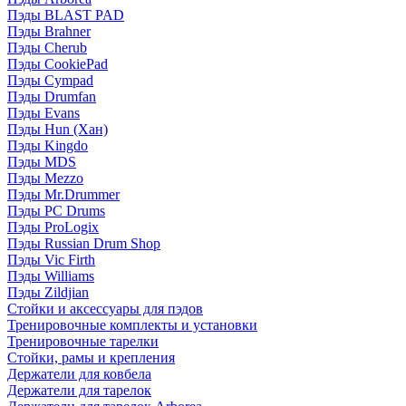
Пэды BLAST PAD
Пэды Brahner
Пэды Cherub
Пэды CookiePad
Пэды Cympad
Пэды Drumfan
Пэды Evans
Пэды Hun (Хан)
Пэды Kingdo
Пэды MDS
Пэды Mezzo
Пэды Mr.Drummer
Пэды PC Drums
Пэды ProLogix
Пэды Russian Drum Shop
Пэды Vic Firth
Пэды Williams
Пэды Zildjian
Стойки и аксессуары для пэдов
Тренировочные комплекты и установки
Тренировочные тарелки
Стойки, рамы и крепления
Держатели для ковбела
Держатели для тарелок