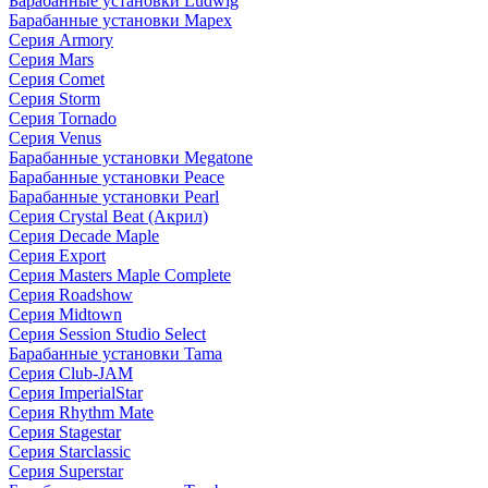
Барабанные установки Ludwig
Барабанные установки Mapex
Серия Armory
Серия Mars
Серия Comet
Серия Storm
Серия Tornado
Серия Venus
Барабанные установки Megatone
Барабанные установки Peace
Барабанные установки Pearl
Серия Crystal Beat (Акрил)
Серия Decade Maple
Серия Export
Серия Masters Maple Complete
Серия Roadshow
Серия Midtown
Серия Session Studio Select
Барабанные установки Tama
Серия Club-JAM
Серия ImperialStar
Серия Rhythm Mate
Серия Stagestar
Серия Starclassic
Серия Superstar