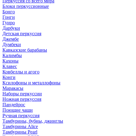
Перкуссия со всего мира
Блоки перкуссионные
Бонго
Гонги
Гуиро
Дарбуки
Детская перкуссия
Джембе
Думбеки
Кавказские барабаны
Калимбы
Кахоны
Клавес
Ковбеллы и агого
Конги
Ксилофоны и металлофоны
Маракасы
Наборы перкуссии
Ножная перкуссия
Пандейрос
Поющие чаши
Ручная перкуссия
Тамбурины, бубны, джинглы
Тамбурины Alice
Тамбурины Pearl