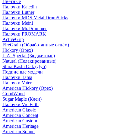
Цветные
Палочки Kaledin
Палочки Lutner
Палочки MDS Metal DrumSticks
Палочки Meinl
Палочки Mr.Drummer
Палочки PROMARK
ActiveGrip
FireGrain (Обработанные огнём)
Hickory (Орех)
L.A. Special (Бюджетные)
Natural (Нелакированные)
Shira Kashi Oak (Дуб)
Подписные модели
Палочки Tama
Палочки Vater
American Hickory (Орех)
GoodWood
Sugar Maple (Клен)
Палочки Vic Firth
American Classic
American Concept
American Custom
American Heritage
American Sound