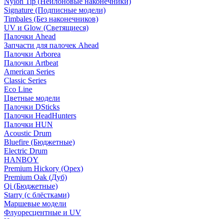
Nylon Tip (Нейлоновые наконечники)
Signature (Подписные модели)
Timbales (Без наконечников)
UV и Glow (Светящиеся)
Палочки Ahead
Запчасти для палочек Ahead
Палочки Arborea
Палочки Artbeat
American Series
Classic Series
Eco Line
Цветные модели
Палочки DSticks
Палочки HeadHunters
Палочки HUN
Acoustic Drum
Bluefire (Бюджетные)
Electric Drum
HANBOY
Premium Hickory (Орех)
Premium Oak (Дуб)
Qi (Бюджетные)
Starry (с блёстками)
Маршевые модели
Флуоресцентные и UV