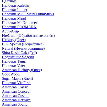
Цветные
Палочки Kaledin
Палочки Lutner
Палочки MDS Metal DrumSticks
Палочки Meinl
Палочки Mr.Drummer
Палочки PROMARK
ActiveGrip
FireGrain (Обработанные огнём)
Hickory (Орех)
L.A. Special (Бюджетные)
Natural (Нелакированные)
Shira Kashi Oak (Дуб)
Подписные модели
Палочки Tama
Палочки Vater
American Hickory (Орех)
GoodWood
Sugar Maple (Клен)
Палочки Vic Firth
American Classic
American Concept
American Custom
American Heritage
American Sound