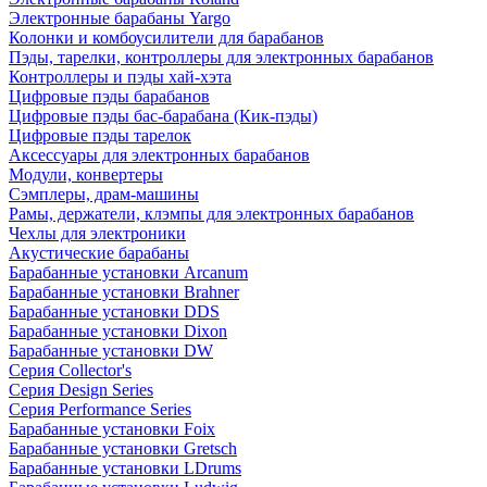
Электронные барабаны Yargo
Колонки и комбоусилители для барабанов
Пэды, тарелки, контроллеры для электронных барабанов
Контроллеры и пэды хай-хэта
Цифровые пэды барабанов
Цифровые пэды бас-барабана (Кик-пэды)
Цифровые пэды тарелок
Аксессуары для электронных барабанов
Модули, конвертеры
Сэмплеры, драм-машины
Рамы, держатели, клэмпы для электронных барабанов
Чехлы для электроники
Акустические барабаны
Барабанные установки Arcanum
Барабанные установки Brahner
Барабанные установки DDS
Барабанные установки Dixon
Барабанные установки DW
Серия Collector's
Серия Design Series
Серия Performance Series
Барабанные установки Foix
Барабанные установки Gretsch
Барабанные установки LDrums