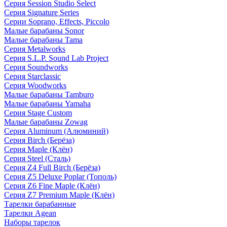
Серия Session Studio Select
Серия Signature Series
Серии Soprano, Effects, Piccolo
Малые барабаны Sonor
Малые барабаны Tama
Серия Metalworks
Серия S.L.P. Sound Lab Project
Серия Soundworks
Серия Starclassic
Серия Woodworks
Малые барабаны Tamburo
Малые барабаны Yamaha
Серия Stage Custom
Малые барабаны Zowag
Серия Aluminum (Алюминий)
Серия Birch (Берёза)
Серия Maple (Клён)
Серия Steel (Сталь)
Серия Z4 Full Birch (Берёза)
Серия Z5 Deluxe Poplar (Тополь)
Серия Z6 Fine Maple (Клён)
Серия Z7 Premium Maple (Клён)
Тарелки барабанные
Тарелки Agean
Наборы тарелок