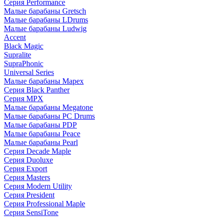
Серия Performance
Малые барабаны Gretsch
Малые барабаны LDrums
Малые барабаны Ludwig
Accent
Black Magic
Supralite
SupraPhonic
Universal Series
Малые барабаны Mapex
Серия Black Panther
Серия MPX
Малые барабаны Megatone
Малые барабаны PC Drums
Малые барабаны PDP
Малые барабаны Peace
Малые барабаны Pearl
Серия Decade Maple
Серия Duoluxe
Серия Export
Серия Masters
Серия Modern Utility
Серия President
Серия Professional Maple
Серия SensiTone