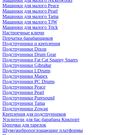
Машинки для малого Nickelworks
Машинки для малого Peace
Машинки для малого Pearl
Машинки для малого Tama
Машинки для малого TJW
Машинки для малого Trick
Настроечные ключи
Перчатки барабанщиков
Подструнники и крепления
Подструнники Dixon
Подструнники Drum Gear
Подструнники Fat Cat Snappy Snares
Подструнники Gibraltar
Подструнники LDrums
Подструнники Mapex
Подструнники PC Drums
Подструнники Peace
Подструнники Pearl
Подструнники Puresound
Подструнники Tama
Подструнники Zowag
Крепления для подструнников
Усилители для бас-барабана Кикпорт
Цепочки для тарелок
Шумо\вибропоглощающие платформы