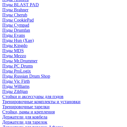
Пэды BLAST PAD
Пэды Brahner
Пэды Cherub
Пэды CookiePad
Пэды Cympad
Пэды Drumfan
Пэды Evans
Пэды Hun (Хан)
Пэды Kingdo
Пэды MDS
Пэды Mezzo
Пэды Mr.Drummer
Пэды PC Drums
Пэды ProLogix
Пэды Russian Drum Shop
Пэды Vic Firth
Пэды Williams
Пэды Zildjian
Стойки и аксессуары для пэдов
Тренировочные комплекты и установки
Тренировочные тарелки
Стойки, рамы и крепления
Держатели для ковбела
Держатели для тарелок