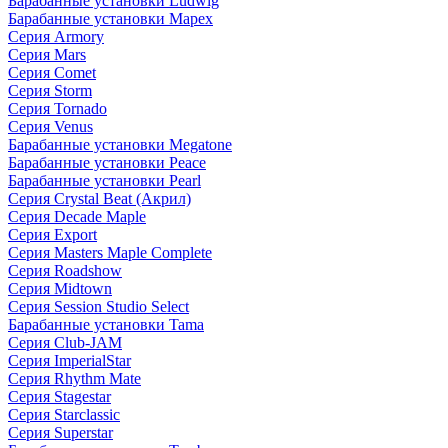
Барабанные установки Ludwig
Барабанные установки Mapex
Серия Armory
Серия Mars
Серия Comet
Серия Storm
Серия Tornado
Серия Venus
Барабанные установки Megatone
Барабанные установки Peace
Барабанные установки Pearl
Серия Crystal Beat (Акрил)
Серия Decade Maple
Серия Export
Серия Masters Maple Complete
Серия Roadshow
Серия Midtown
Серия Session Studio Select
Барабанные установки Tama
Серия Club-JAM
Серия ImperialStar
Серия Rhythm Mate
Серия Stagestar
Серия Starclassic
Серия Superstar