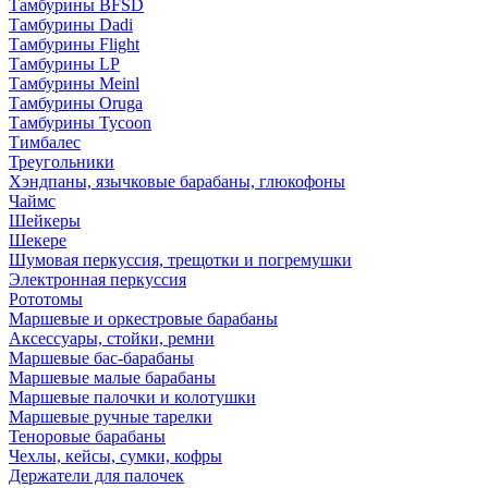
Тамбурины BFSD
Тамбурины Dadi
Тамбурины Flight
Тамбурины LP
Тамбурины Meinl
Тамбурины Oruga
Тамбурины Tycoon
Тимбалес
Треугольники
Хэндпаны, язычковые барабаны, глюкофоны
Чаймс
Шейкеры
Шекере
Шумовая перкуссия, трещотки и погремушки
Электронная перкуссия
Рототомы
Маршевые и оркестровые барабаны
Аксессуары, стойки, ремни
Маршевые бас-барабаны
Маршевые малые барабаны
Маршевые палочки и колотушки
Маршевые ручные тарелки
Теноровые барабаны
Чехлы, кейсы, сумки, кофры
Держатели для палочек