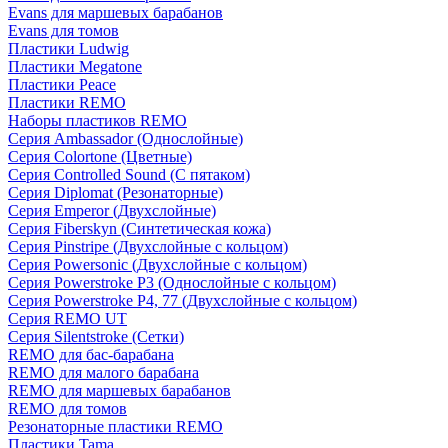
Evans для маршевых барабанов
Evans для томов
Пластики Ludwig
Пластики Megatone
Пластики Peace
Пластики REMO
Наборы пластиков REMO
Серия Ambassador (Однослойные)
Серия Colortone (Цветные)
Серия Controlled Sound (С пятаком)
Серия Diplomat (Резонаторные)
Серия Emperor (Двухслойные)
Серия Fiberskyn (Синтетическая кожа)
Серия Pinstripe (Двухслойные с кольцом)
Серия Powersonic (Двухслойные с кольцом)
Серия Powerstroke P3 (Однослойные с кольцом)
Серия Powerstroke P4, 77 (Двухслойные с кольцом)
Серия REMO UT
Серия Silentstroke (Сетки)
REMO для бас-барабана
REMO для малого барабана
REMO для маршевых барабанов
REMO для томов
Резонаторные пластики REMO
Пластики Tama