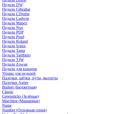
Педали Dixon
Педали DW
Педали Gibraltar
Педали LDrums
Педали Ludwig
Педали Mapex
Педали Nux
Педали PDP
Педали Pearl
Педали Roland
Педали Sonor
Педали Tama
Педали Tamburo
Педали TJW
Педали Zowag
Педали для кахонов
Упоры для педалей
Палочки, щётки, руты, маллеты
Палочки Agner
Budget (Бюджетная)
Classic
Greensticks (Зелёные)
Marching (Маршевые)
Name
Number (Основная серия)