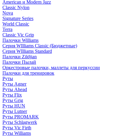
American и Modern Jazz
Classic Nylon
Nova
Signature Series
World Classic
Terra
Classic Vic Grip
Палочки Williams
Серия WIlliams Classic (Бюджетные)
Серия WIlliams Standard
Палочки Zildjian
Палочки Пылай
Оркестровые палочки, маллеты для перкуссии
Палочки для тренировок
Руты
Руты Agner
Руты Ahead
Руты Flix
Руты Grig
Руты HUN
Руты Lutner
Руты PROMARK
Руты Schlagwerk
Руты Vic Firth
Руты Williams