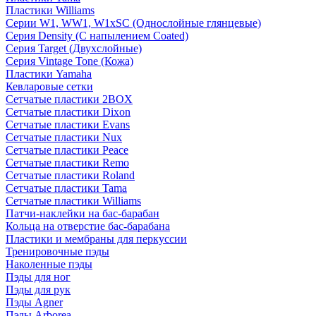
Пластики Williams
Серии W1, WW1, W1xSC (Однослойные глянцевые)
Серия Density (C напылением Coated)
Серия Target (Двухслойные)
Серия Vintage Tone (Кожа)
Пластики Yamaha
Кевларовые сетки
Сетчатые пластики 2BOX
Сетчатые пластики Dixon
Сетчатые пластики Evans
Сетчатые пластики Nux
Сетчатые пластики Peace
Сетчатые пластики Remo
Сетчатые пластики Roland
Сетчатые пластики Tama
Сетчатые пластики Williams
Патчи-наклейки на бас-барабан
Кольца на отверстие бас-барабана
Пластики и мембраны для перкуссии
Тренировочные пэды
Наколенные пэды
Пэды для ног
Пэды для рук
Пэды Agner
Пэды Arborea