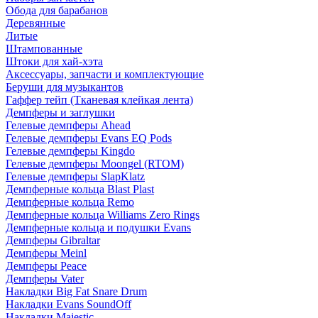
Обода для барабанов
Деревянные
Литые
Штампованные
Штоки для хай-хэта
Аксессуары, запчасти и комплектующие
Беруши для музыкантов
Гаффер тейп (Тканевая клейкая лента)
Демпферы и заглушки
Гелевые демпферы Ahead
Гелевые демпферы Evans EQ Pods
Гелевые демпферы Kingdo
Гелевые демпферы Moongel (RTOM)
Гелевые демпферы SlapKlatz
Демпферные кольца Blast Plast
Демпферные кольца Remo
Демпферные кольца Williams Zero Rings
Демпферные кольца и подушки Evans
Демпферы Gibraltar
Демпферы Meinl
Демпферы Peace
Демпферы Vater
Накладки Big Fat Snare Drum
Накладки Evans SoundOff
Накладки Majestic