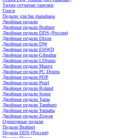
Тихие сетчатые тарелки
Гонги
Педали для бас-барабана
Двойные педали
Двойные педали Brahner
Двойные педали DDS (Россия)
Двойные педали Dixon
Двойные педали DW
Двойные педали EHWD
Двойные педали Gibraltar
Двойные педали LDrums
Двойные педали Mapex
Двойные педали PC Drums
Двойные педали PDP
Двойные педали Pearl
Двойные педали Roland
Двойные педали Sonor
Двойные педали Tama
Двойные педали Tamburo
Двойные педали Yamaha
Двойные педали Zowag
Одиночные педали
Педали Brahner
Педали DDS (Россия)