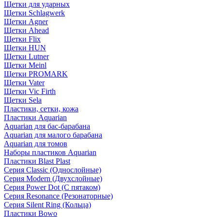
Щетки для ударных
Щетки Schlagwerk
Щетки Agner
Щетки Ahead
Щетки Flix
Щетки HUN
Щетки Lutner
Щетки Meinl
Щетки PROMARK
Щетки Vater
Щетки Vic Firth
Щетки Sela
Пластики, сетки, кожа
Пластики Aquarian
Aquarian для бас-барабана
Aquarian для малого барабана
Aquarian для томов
Наборы пластиков Aquarian
Пластики Blast Plast
Серия Classic (Однослойные)
Серия Modern (Двухслойные)
Серия Power Dot (С пятаком)
Серия Resonance (Резонаторные)
Серия Silent Ring (Кольца)
Пластики Bowo