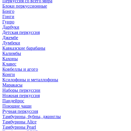
Перкуссия со всего мира
Блоки перкуссионные
Бонго
Гонги
Гуиро
Дарбуки
Детская перкуссия
Джембе
Думбеки
Кавказские барабаны
Калимбы
Кахоны
Клавес
Ковбеллы и агого
Конги
Ксилофоны и металлофоны
Маракасы
Наборы перкуссии
Ножная перкуссия
Пандейрос
Поющие чаши
Ручная перкуссия
Тамбурины, бубны, джинглы
Тамбурины Alice
Тамбурины Pearl