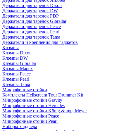
Держатели для тарелок Arborea
Держатели для тарелок Dixon
Держатели для тарелок DW
Держатели для тарелок PDP
Держатели для тарелок Gibraltar
Держатели для тарелок Peace
Держатели для тарелок Pearl
Держатели для тарелок Tama
Держатели и крепления для гаджетов
Клэмпы
Клэмпы Dixon
Клэмпы DW
Клэмпы Gibraltar
Клэмпы Mapex
Клэмпы Peace
Клэмпы Pearl
Клэмпы Tama
Микрофонные стойки
Комплекты Hellscream Tour Drummer Kit
Микрофонные стойки Gravity
Микрофонные стойки Hercules
Микрофонные стойки König &amp; Meyer
Микрофонные стойки Peace
Микрофонные стойки Pearl
Наборы хардвера