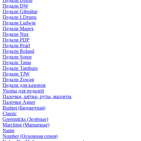
Педали Dixon
Педали DW
Педали Gibraltar
Педали LDrums
Педали Ludwig
Педали Mapex
Педали Nux
Педали PDP
Педали Pearl
Педали Roland
Педали Sonor
Педали Tama
Педали Tamburo
Педали TJW
Педали Zowag
Педали для кахонов
Упоры для педалей
Палочки, щётки, руты, маллеты
Палочки Agner
Budget (Бюджетная)
Classic
Greensticks (Зелёные)
Marching (Маршевые)
Name
Number (Основная серия)