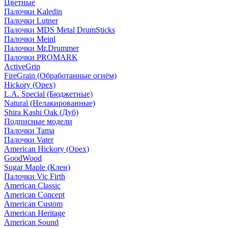
Цветные
Палочки Kaledin
Палочки Lutner
Палочки MDS Metal DrumSticks
Палочки Meinl
Палочки Mr.Drummer
Палочки PROMARK
ActiveGrip
FireGrain (Обработанные огнём)
Hickory (Орех)
L.A. Special (Бюджетные)
Natural (Нелакированные)
Shira Kashi Oak (Дуб)
Подписные модели
Палочки Tama
Палочки Vater
American Hickory (Орех)
GoodWood
Sugar Maple (Клен)
Палочки Vic Firth
American Classic
American Concept
American Custom
American Heritage
American Sound