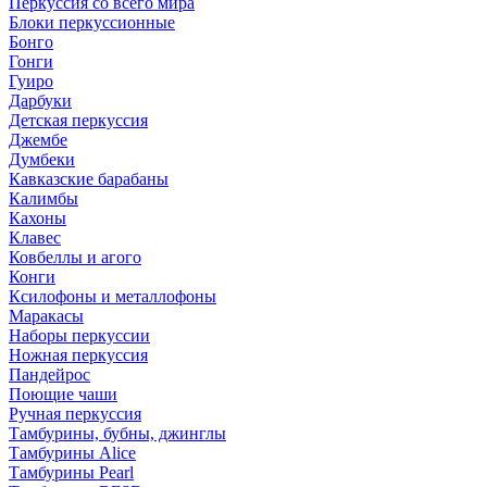
Перкуссия со всего мира
Блоки перкуссионные
Бонго
Гонги
Гуиро
Дарбуки
Детская перкуссия
Джембе
Думбеки
Кавказские барабаны
Калимбы
Кахоны
Клавес
Ковбеллы и агого
Конги
Ксилофоны и металлофоны
Маракасы
Наборы перкуссии
Ножная перкуссия
Пандейрос
Поющие чаши
Ручная перкуссия
Тамбурины, бубны, джинглы
Тамбурины Alice
Тамбурины Pearl