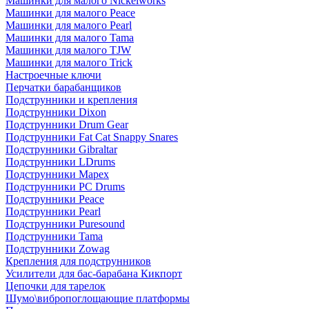
Машинки для малого Nickelworks
Машинки для малого Peace
Машинки для малого Pearl
Машинки для малого Tama
Машинки для малого TJW
Машинки для малого Trick
Настроечные ключи
Перчатки барабанщиков
Подструнники и крепления
Подструнники Dixon
Подструнники Drum Gear
Подструнники Fat Cat Snappy Snares
Подструнники Gibraltar
Подструнники LDrums
Подструнники Mapex
Подструнники PC Drums
Подструнники Peace
Подструнники Pearl
Подструнники Puresound
Подструнники Tama
Подструнники Zowag
Крепления для подструнников
Усилители для бас-барабана Кикпорт
Цепочки для тарелок
Шумо\вибропоглощающие платформы