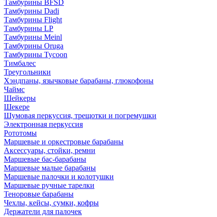
Тамбурины BFSD
Тамбурины Dadi
Тамбурины Flight
Тамбурины LP
Тамбурины Meinl
Тамбурины Oruga
Тамбурины Tycoon
Тимбалес
Треугольники
Хэндпаны, язычковые барабаны, глюкофоны
Чаймс
Шейкеры
Шекере
Шумовая перкуссия, трещотки и погремушки
Электронная перкуссия
Рототомы
Маршевые и оркестровые барабаны
Аксессуары, стойки, ремни
Маршевые бас-барабаны
Маршевые малые барабаны
Маршевые палочки и колотушки
Маршевые ручные тарелки
Теноровые барабаны
Чехлы, кейсы, сумки, кофры
Держатели для палочек