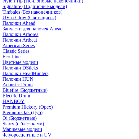
Nylon Tip (Нейлоновые наконечники)
Signature (Подписные модели)
Timbales (Без наконечников)
UV и Glow (Светящиеся)
Палочки Ahead
Запчасти для палочек Ahead
Палочки Arborea
Палочки Artbeat
American Series
Classic Series
Eco Line
Цветные модели
Палочки DSticks
Палочки HeadHunters
Палочки HUN
Acoustic Drum
Bluefire (Бюджетные)
Electric Drum
HANBOY
Premium Hickory (Орех)
Premium Oak (Дуб)
Qi (Бюджетные)
Starry (с блёстками)
Маршевые модели
Флуоресцентные и UV