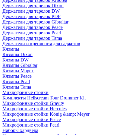
Держатели для тарелок Arborea
Держатели для тарелок Dixon
Держатели для тарелок DW
Держатели для тарелок PDP
Держатели для тарелок Gibraltar
Держатели для тарелок Peace
Держатели для тарелок Pearl
Держатели для тарелок Tama
Держатели и крепления для гаджетов
Клэмпы
Клэмпы Dixon
Клэмпы DW
Клэмпы Gibraltar
Клэмпы Mapex
Клэмпы Peace
Клэмпы Pearl
Клэмпы Tama
Микрофонные стойки
Комплекты Hellscream Tour Drummer Kit
Микрофонные стойки Gravity
Микрофонные стойки Hercules
Микрофонные стойки König &amp; Meyer
Микрофонные стойки Peace
Микрофонные стойки Pearl
Наборы хардвера