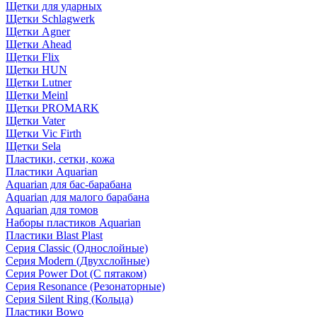
Щетки для ударных
Щетки Schlagwerk
Щетки Agner
Щетки Ahead
Щетки Flix
Щетки HUN
Щетки Lutner
Щетки Meinl
Щетки PROMARK
Щетки Vater
Щетки Vic Firth
Щетки Sela
Пластики, сетки, кожа
Пластики Aquarian
Aquarian для бас-барабана
Aquarian для малого барабана
Aquarian для томов
Наборы пластиков Aquarian
Пластики Blast Plast
Серия Classic (Однослойные)
Серия Modern (Двухслойные)
Серия Power Dot (С пятаком)
Серия Resonance (Резонаторные)
Серия Silent Ring (Кольца)
Пластики Bowo