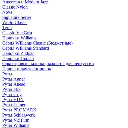
American и Modern Jazz
Classic Nylon
Nova
Signature Series
World Classic
Terra
Classic Vic Grip
Палочки Williams
Серия WIlliams Classic (Бюджетные)
Серия WIlliams Standard
Палочки Zildjian
Палочки Пылай
Оркестровые палочки, маллеты для перкуссии
Палочки для тренировок
Руты
Руты Agner
Руты Ahead
Руты Flix
Руты Grig
Руты HUN
Руты Lutner
Руты PROMARK
Руты Schlagwerk
Руты Vic Firth
Руты Williams