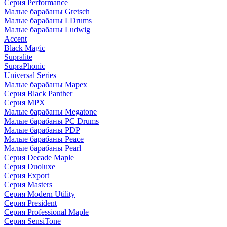
Серия Performance
Малые барабаны Gretsch
Малые барабаны LDrums
Малые барабаны Ludwig
Accent
Black Magic
Supralite
SupraPhonic
Universal Series
Малые барабаны Mapex
Серия Black Panther
Серия MPX
Малые барабаны Megatone
Малые барабаны PC Drums
Малые барабаны PDP
Малые барабаны Peace
Малые барабаны Pearl
Серия Decade Maple
Серия Duoluxe
Серия Export
Серия Masters
Серия Modern Utility
Серия President
Серия Professional Maple
Серия SensiTone