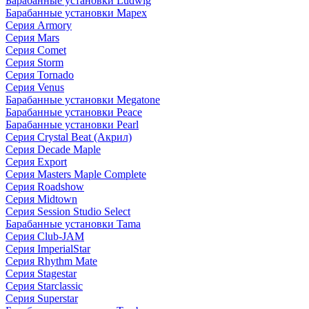
Барабанные установки Ludwig
Барабанные установки Mapex
Серия Armory
Серия Mars
Серия Comet
Серия Storm
Серия Tornado
Серия Venus
Барабанные установки Megatone
Барабанные установки Peace
Барабанные установки Pearl
Серия Crystal Beat (Акрил)
Серия Decade Maple
Серия Export
Серия Masters Maple Complete
Серия Roadshow
Серия Midtown
Серия Session Studio Select
Барабанные установки Tama
Серия Club-JAM
Серия ImperialStar
Серия Rhythm Mate
Серия Stagestar
Серия Starclassic
Серия Superstar