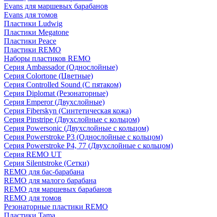
Evans для маршевых барабанов
Evans для томов
Пластики Ludwig
Пластики Megatone
Пластики Peace
Пластики REMO
Наборы пластиков REMO
Серия Ambassador (Однослойные)
Серия Colortone (Цветные)
Серия Controlled Sound (С пятаком)
Серия Diplomat (Резонаторные)
Серия Emperor (Двухслойные)
Серия Fiberskyn (Синтетическая кожа)
Серия Pinstripe (Двухслойные с кольцом)
Серия Powersonic (Двухслойные с кольцом)
Серия Powerstroke P3 (Однослойные с кольцом)
Серия Powerstroke P4, 77 (Двухслойные с кольцом)
Серия REMO UT
Серия Silentstroke (Сетки)
REMO для бас-барабана
REMO для малого барабана
REMO для маршевых барабанов
REMO для томов
Резонаторные пластики REMO
Пластики Tama