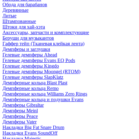
Обода для барабанов
Деревянные
Литые
Штампованные
Штоки для хай-хэта
Аксессуары, запчасти и комплектующие
Беруши для музыкантов
Гаффер тейп (Тканевая клейкая лента)
Демпферы и заглушки
Гелевые демпферы Ahead
Гелевые демпферы Evans EQ Pods
Гелевые демпферы Kingdo
Гелевые демпферы Moongel (RTOM)
Гелевые демпферы SlapKlatz
Демпферные кольца Blast Plast
Демпферные кольца Remo
Демпферные кольца Williams Zero Rings
Демпферные кольца и подушки Evans
Демпферы Gibraltar
Демпферы Meinl
Демпферы Peace
Демпферы Vater
Накладки Big Fat Snare Drum
Накладки Evans SoundOff
Накладки Majestic