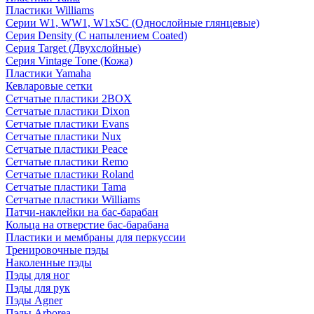
Пластики Williams
Серии W1, WW1, W1xSC (Однослойные глянцевые)
Серия Density (C напылением Coated)
Серия Target (Двухслойные)
Серия Vintage Tone (Кожа)
Пластики Yamaha
Кевларовые сетки
Сетчатые пластики 2BOX
Сетчатые пластики Dixon
Сетчатые пластики Evans
Сетчатые пластики Nux
Сетчатые пластики Peace
Сетчатые пластики Remo
Сетчатые пластики Roland
Сетчатые пластики Tama
Сетчатые пластики Williams
Патчи-наклейки на бас-барабан
Кольца на отверстие бас-барабана
Пластики и мембраны для перкуссии
Тренировочные пэды
Наколенные пэды
Пэды для ног
Пэды для рук
Пэды Agner
Пэды Arborea