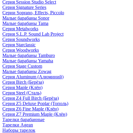
Серия Session Studio Select
Серия Signature Series
Серии Soprano, Effects, Piccolo
Малые барабаны Sonor
Малые барабаны Tama
Серия Metalworks
Серия S.L.P. Sound Lab Project
Серия Soundworks
Серия Starclassic
Серия Woodworks
Малые барабаны Tamburo
Малые барабаны Yamaha
Серия Stage Custom
Малые барабаны Zowag
Серия Aluminum (Алюминий)
Серия Birch (Берёза)
Серия Maple (Клён)
Серия Steel (Сталь)
Серия Z4 Full Birch (Берёза)
Серия Z5 Deluxe Poplar (Тополь)
Серия Z6 Fine Maple (Клён)
Серия Z7 Premium Maple (Клён)
Тарелки барабанные
Тарелки Agean
Наборы тарелок