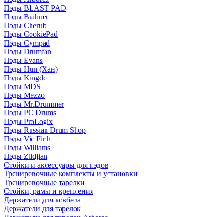
Пэды BLAST PAD
Пэды Brahner
Пэды Cherub
Пэды CookiePad
Пэды Cympad
Пэды Drumfan
Пэды Evans
Пэды Hun (Хан)
Пэды Kingdo
Пэды MDS
Пэды Mezzo
Пэды Mr.Drummer
Пэды PC Drums
Пэды ProLogix
Пэды Russian Drum Shop
Пэды Vic Firth
Пэды Williams
Пэды Zildjian
Стойки и аксессуары для пэдов
Тренировочные комплекты и установки
Тренировочные тарелки
Стойки, рамы и крепления
Держатели для ковбела
Держатели для тарелок