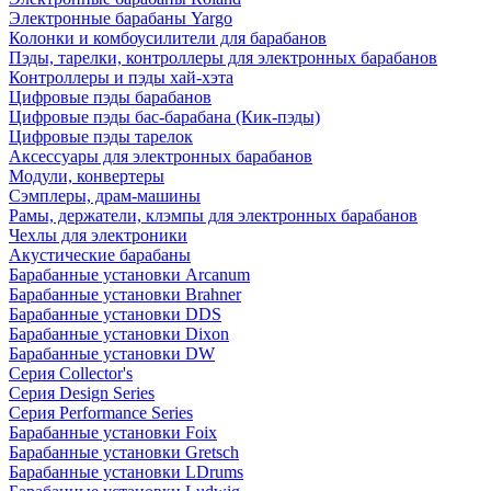
Электронные барабаны Yargo
Колонки и комбоусилители для барабанов
Пэды, тарелки, контроллеры для электронных барабанов
Контроллеры и пэды хай-хэта
Цифровые пэды барабанов
Цифровые пэды бас-барабана (Кик-пэды)
Цифровые пэды тарелок
Аксессуары для электронных барабанов
Модули, конвертеры
Сэмплеры, драм-машины
Рамы, держатели, клэмпы для электронных барабанов
Чехлы для электроники
Акустические барабаны
Барабанные установки Arcanum
Барабанные установки Brahner
Барабанные установки DDS
Барабанные установки Dixon
Барабанные установки DW
Серия Collector's
Серия Design Series
Серия Performance Series
Барабанные установки Foix
Барабанные установки Gretsch
Барабанные установки LDrums