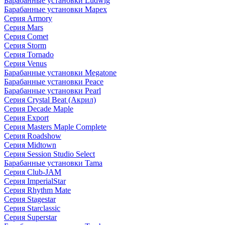
Барабанные установки Ludwig
Барабанные установки Mapex
Серия Armory
Серия Mars
Серия Comet
Серия Storm
Серия Tornado
Серия Venus
Барабанные установки Megatone
Барабанные установки Peace
Барабанные установки Pearl
Серия Crystal Beat (Акрил)
Серия Decade Maple
Серия Export
Серия Masters Maple Complete
Серия Roadshow
Серия Midtown
Серия Session Studio Select
Барабанные установки Tama
Серия Club-JAM
Серия ImperialStar
Серия Rhythm Mate
Серия Stagestar
Серия Starclassic
Серия Superstar