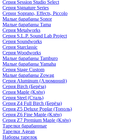
Серия Session Studio Select
Серия Signature Series
Серии Soprano, Effects, Piccolo
Малые барабаны Sonor
Малые барабаны Tama
Серия Metalworks
Серия S.L.P. Sound Lab Project
Серия Soundworks
Серия Starclassic
Серия Woodworks
Малые барабаны Tamburo
Малые барабаны Yamaha
Серия Stage Custom
Малые барабаны Zowag
Серия Aluminum (Алюминий)
Серия Birch (Берёза)
Серия Maple (Клён)
Серия Steel (Сталь)
Серия Z4 Full Birch (Берёза)
Серия Z5 Deluxe Poplar (Тополь)
Серия Z6 Fine Maple (Клён)
Серия Z7 Premium Maple (Клён)
Тарелки барабанные
Тарелки Agean
Наборы тарелок