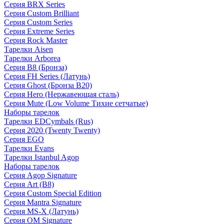
Серия BRX Series
Серия Custom Brilliant
Серия Custom Series
Серия Extreme Series
Серия Rock Master
Тарелки Aisen
Тарелки Arborea
Серия B8 (Бронза)
Серия FH Series (Латунь)
Серия Ghost (Бронза B20)
Серия Hero (Нержавеющая сталь)
Серия Mute (Low Volume Тихие сетчатые)
Наборы тарелок
Тарелки EDCymbals (Rus)
Серия 2020 (Twenty Twenty)
Серия EGO
Тарелки Evans
Тарелки Istanbul Agop
Наборы тарелок
Серия Agop Signature
Серия Art (B8)
Серия Custom Special Edition
Серия Mantra Signature
Серия MS-X (Латунь)
Серия OM Signature