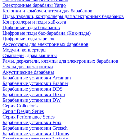
Электронные барабаны Yargo
Колонки и комбоусилители для барабанов
Пэды, тарелки, контроллеры для электронных барабанов
Контроллеры и пэды хай-хэта
Цифровые пэды барабанов
Цифровые пэды бас-барабана (Кик-пэды)
Цифровые пэды тарелок
Аксессуары для электронных барабанов
Модули, конвертеры
Сэмплеры, драм-машины
Рамы, держатели, клэмпы для электронных барабанов
Чехлы для электроники
Акустические барабаны
Барабанные установки Arcanum
Барабанные установки Brahner
Барабанные установки DDS
Барабанные установки Dixon
Барабанные установки DW
Серия Collector's
Серия Design Series
Серия Performance Series
Барабанные установки Foix
Барабанные установки Gretsch
Барабанные установки LDrums