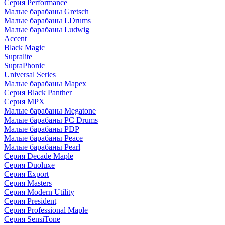
Серия Performance
Малые барабаны Gretsch
Малые барабаны LDrums
Малые барабаны Ludwig
Accent
Black Magic
Supralite
SupraPhonic
Universal Series
Малые барабаны Mapex
Серия Black Panther
Серия MPX
Малые барабаны Megatone
Малые барабаны PC Drums
Малые барабаны PDP
Малые барабаны Peace
Малые барабаны Pearl
Серия Decade Maple
Серия Duoluxe
Серия Export
Серия Masters
Серия Modern Utility
Серия President
Серия Professional Maple
Серия SensiTone