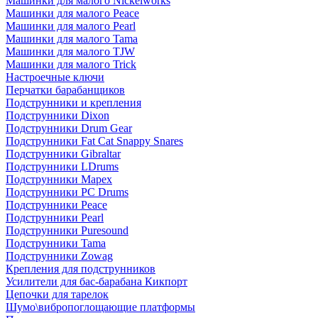
Машинки для малого Nickelworks
Машинки для малого Peace
Машинки для малого Pearl
Машинки для малого Tama
Машинки для малого TJW
Машинки для малого Trick
Настроечные ключи
Перчатки барабанщиков
Подструнники и крепления
Подструнники Dixon
Подструнники Drum Gear
Подструнники Fat Cat Snappy Snares
Подструнники Gibraltar
Подструнники LDrums
Подструнники Mapex
Подструнники PC Drums
Подструнники Peace
Подструнники Pearl
Подструнники Puresound
Подструнники Tama
Подструнники Zowag
Крепления для подструнников
Усилители для бас-барабана Кикпорт
Цепочки для тарелок
Шумо\вибропоглощающие платформы