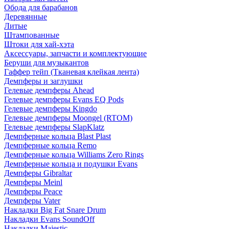
Обода для барабанов
Деревянные
Литые
Штампованные
Штоки для хай-хэта
Аксессуары, запчасти и комплектующие
Беруши для музыкантов
Гаффер тейп (Тканевая клейкая лента)
Демпферы и заглушки
Гелевые демпферы Ahead
Гелевые демпферы Evans EQ Pods
Гелевые демпферы Kingdo
Гелевые демпферы Moongel (RTOM)
Гелевые демпферы SlapKlatz
Демпферные кольца Blast Plast
Демпферные кольца Remo
Демпферные кольца Williams Zero Rings
Демпферные кольца и подушки Evans
Демпферы Gibraltar
Демпферы Meinl
Демпферы Peace
Демпферы Vater
Накладки Big Fat Snare Drum
Накладки Evans SoundOff
Накладки Majestic