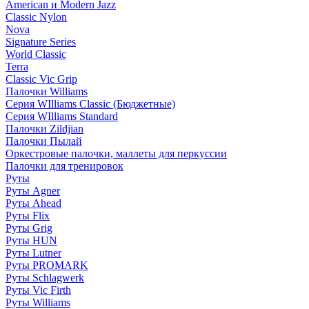
American и Modern Jazz
Classic Nylon
Nova
Signature Series
World Classic
Terra
Classic Vic Grip
Палочки Williams
Серия WIlliams Classic (Бюджетные)
Серия WIlliams Standard
Палочки Zildjian
Палочки Пылай
Оркестровые палочки, маллеты для перкуссии
Палочки для тренировок
Руты
Руты Agner
Руты Ahead
Руты Flix
Руты Grig
Руты HUN
Руты Lutner
Руты PROMARK
Руты Schlagwerk
Руты Vic Firth
Руты Williams