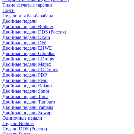
Тихие сетчатые тарелки
Гонги
Педали для бас-барабана
Двойные педали
Двойные педали Brahner
Двойные педали DDS (Россия)
Двойные педали Dixon
Двойные педали DW
Двойные педали EHWD
Двойные педали Gibraltar
Двойные педали LDrums
Двойные педали Mapex
Двойные педали PC Drums
Двойные педали PDP
Двойные педали Pearl
Двойные педали Roland
Двойные педали Sonor
Двойные педали Tama
Двойные педали Tamburo
Двойные педали Yamaha
Двойные педали Zowag
Одиночные педали
Педали Brahner
Педали DDS (Россия)