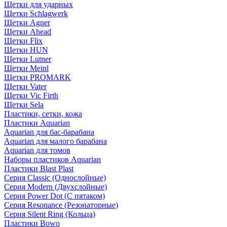
Щетки для ударных
Щетки Schlagwerk
Щетки Agner
Щетки Ahead
Щетки Flix
Щетки HUN
Щетки Lutner
Щетки Meinl
Щетки PROMARK
Щетки Vater
Щетки Vic Firth
Щетки Sela
Пластики, сетки, кожа
Пластики Aquarian
Aquarian для бас-барабана
Aquarian для малого барабана
Aquarian для томов
Наборы пластиков Aquarian
Пластики Blast Plast
Серия Classic (Однослойные)
Серия Modern (Двухслойные)
Серия Power Dot (С пятаком)
Серия Resonance (Резонаторные)
Серия Silent Ring (Кольца)
Пластики Bowo