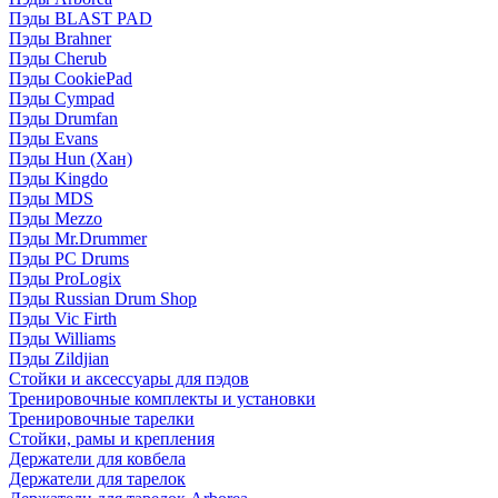
Пэды BLAST PAD
Пэды Brahner
Пэды Cherub
Пэды CookiePad
Пэды Cympad
Пэды Drumfan
Пэды Evans
Пэды Hun (Хан)
Пэды Kingdo
Пэды MDS
Пэды Mezzo
Пэды Mr.Drummer
Пэды PC Drums
Пэды ProLogix
Пэды Russian Drum Shop
Пэды Vic Firth
Пэды Williams
Пэды Zildjian
Стойки и аксессуары для пэдов
Тренировочные комплекты и установки
Тренировочные тарелки
Стойки, рамы и крепления
Держатели для ковбела
Держатели для тарелок