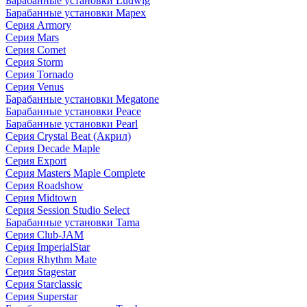
Барабанные установки Ludwig
Барабанные установки Mapex
Серия Armory
Серия Mars
Серия Comet
Серия Storm
Серия Tornado
Серия Venus
Барабанные установки Megatone
Барабанные установки Peace
Барабанные установки Pearl
Серия Crystal Beat (Акрил)
Серия Decade Maple
Серия Export
Серия Masters Maple Complete
Серия Roadshow
Серия Midtown
Серия Session Studio Select
Барабанные установки Tama
Серия Club-JAM
Серия ImperialStar
Серия Rhythm Mate
Серия Stagestar
Серия Starclassic
Серия Superstar