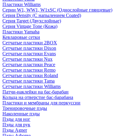
Пластики Williams
Серии W1, WW1, W1xSC (Однослойные глянцевые)
Серия Density (C напылением Coated)
Серия Target (Двухслойные)
Серия Vintage Tone (Кожа)
Пластики Yamaha
Кевларовые сетки
Сетчатые пластики 2BOX
Сетчатые пластики Dixon
Сетчатые пластики Evans
Сетчатые пластики Nux
Сетчатые пластики Peace
Сетчатые пластики Remo
Сетчатые пластики Roland
Сетчатые пластики Tama
Сетчатые пластики Williams
Патчи-наклейки на бас-барабан
Кольца на отверстие бас-барабана
Пластики и мембраны для перкуссии
Тренировочные пэды
Наколенные пэды
Пэды для ног
Пэды для рук
Пэды Agner
Пэды Arborea