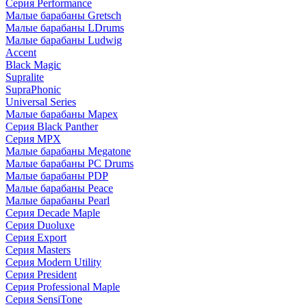
Серия Performance
Малые барабаны Gretsch
Малые барабаны LDrums
Малые барабаны Ludwig
Accent
Black Magic
Supralite
SupraPhonic
Universal Series
Малые барабаны Mapex
Серия Black Panther
Серия MPX
Малые барабаны Megatone
Малые барабаны PC Drums
Малые барабаны PDP
Малые барабаны Peace
Малые барабаны Pearl
Серия Decade Maple
Серия Duoluxe
Серия Export
Серия Masters
Серия Modern Utility
Серия President
Серия Professional Maple
Серия SensiTone