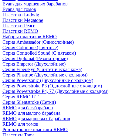
Evans для маршевых барабанов
Evans для томов
Пластики Ludwig
Пластики Megatone
Пластики Peace
Пластики REMO
Наборы пластиков REMO
Серия Ambassador (Однослойные)
Серия Colortone (Цветные)
Серия Controlled Sound (С пятаком)
Серия Diplomat (Резонаторные)
Серия Emperor (Двухслойные)
Серия Fiberskyn (Синтетическая кожа)
Серия Pinstripe (Двухслойные с кольцом)
Серия Powersonic (Двухслойные с кольцом)
Серия Powerstroke P3 (Однослойные с кольцом)
Серия Powerstroke P4, 77 (Двухслойные с кольцом)
Серия REMO UT
Серия Silentstroke (Сетки)
REMO для бас-барабана
REMO для малого барабана
REMO для маршевых барабанов
REMO для томов
Резонаторные пластики REMO
Пластики Tama