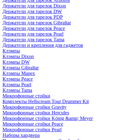
Держатели для тарелок Arborea
Держатели для тарелок Dixon
Держатели для тарелок DW
Держатели для тарелок PDP
Держатели для тарелок Gibraltar
Держатели для тарелок Peace
Держатели для тарелок Pearl
Держатели для тарелок Tama
Держатели и крепления для гаджетов
Клэмпы
Клэмпы Dixon
Клэмпы DW
Клэмпы Gibraltar
Клэмпы Mapex
Клэмпы Peace
Клэмпы Pearl
Клэмпы Tama
Микрофонные стойки
Комплекты Hellscream Tour Drummer Kit
Микрофонные стойки Gravity
Микрофонные стойки Hercules
Микрофонные стойки König &amp; Meyer
Микрофонные стойки Peace
Микрофонные стойки Pearl
Наборы хардвера