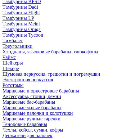
Тамбурины BFSD
Тамбурины Dadi
Тамбурины Flight
Тамбурины LP
Тамбурины Meinl
Тамбурины Oruga
Тамбурины Tycoon
Тимбалес
Треугольники
Хэндпаны, язычковые барабаны, глюкофоны
Чаймс
Шейкеры
Шекере
Шумовая перкуссия, трещотки и погремушки
Электронная перкуссия
Рототомы
Маршевые и оркестровые барабаны
Аксессуары, стойки, ремни
Маршевые бас-барабаны
Маршевые малые барабаны
Маршевые палочки и колотушки
Маршевые ручные тарелки
Теноровые барабаны
Чехлы, кейсы, сумки, кофры
Держатели для палочек