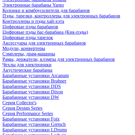
Электронные барабаны Yargo
Колонки и комбоусилители для барабанов
Пэды, тарелки, контроллеры для электронных барабанов
Контроллеры и пэды хай-хэта
Цифровые пэды барабанов
Цифровые пэды бас-барабана (Кик-пэды)
Цифровые пэды тарелок
Аксессуары для электронных барабанов
Модули, конвертеры
Сэмплеры, драм-машины
Рамы, держатели, клэмпы для электронных барабанов
Чехлы для электроники
Акустические барабаны
Барабанные установки Arcanum
Барабанные установки Brahner
Барабанные установки DDS
Барабанные установки Dixon
Барабанные установки DW
Серия Collector's
Серия Design Series
Серия Performance Series
Барабанные установки Foix
Барабанные установки Gretsch
Барабанные установки LDrums