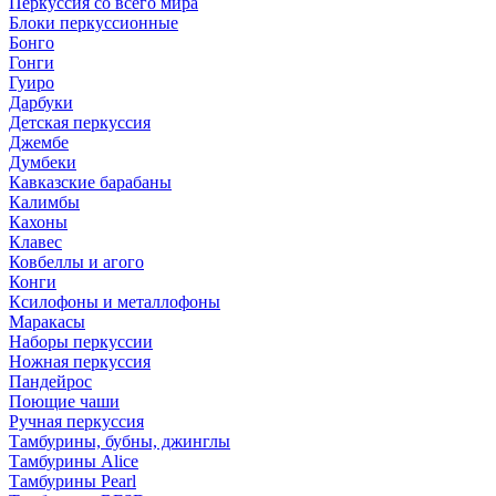
Перкуссия со всего мира
Блоки перкуссионные
Бонго
Гонги
Гуиро
Дарбуки
Детская перкуссия
Джембе
Думбеки
Кавказские барабаны
Калимбы
Кахоны
Клавес
Ковбеллы и агого
Конги
Ксилофоны и металлофоны
Маракасы
Наборы перкуссии
Ножная перкуссия
Пандейрос
Поющие чаши
Ручная перкуссия
Тамбурины, бубны, джинглы
Тамбурины Alice
Тамбурины Pearl