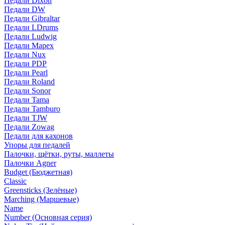
Педали Dixon
Педали DW
Педали Gibraltar
Педали LDrums
Педали Ludwig
Педали Mapex
Педали Nux
Педали PDP
Педали Pearl
Педали Roland
Педали Sonor
Педали Tama
Педали Tamburo
Педали TJW
Педали Zowag
Педали для кахонов
Упоры для педалей
Палочки, щётки, руты, маллеты
Палочки Agner
Budget (Бюджетная)
Classic
Greensticks (Зелёные)
Marching (Маршевые)
Name
Number (Основная серия)