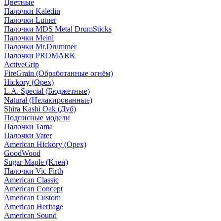
Цветные
Палочки Kaledin
Палочки Lutner
Палочки MDS Metal DrumSticks
Палочки Meinl
Палочки Mr.Drummer
Палочки PROMARK
ActiveGrip
FireGrain (Обработанные огнём)
Hickory (Орех)
L.A. Special (Бюджетные)
Natural (Нелакированные)
Shira Kashi Oak (Дуб)
Подписные модели
Палочки Tama
Палочки Vater
American Hickory (Орех)
GoodWood
Sugar Maple (Клен)
Палочки Vic Firth
American Classic
American Concept
American Custom
American Heritage
American Sound