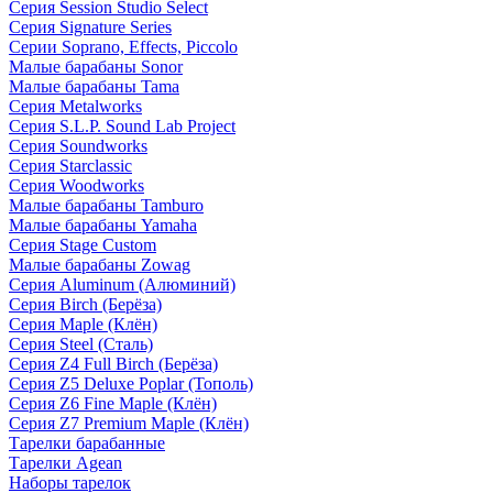
Серия Session Studio Select
Серия Signature Series
Серии Soprano, Effects, Piccolo
Малые барабаны Sonor
Малые барабаны Tama
Серия Metalworks
Серия S.L.P. Sound Lab Project
Серия Soundworks
Серия Starclassic
Серия Woodworks
Малые барабаны Tamburo
Малые барабаны Yamaha
Серия Stage Custom
Малые барабаны Zowag
Серия Aluminum (Алюминий)
Серия Birch (Берёза)
Серия Maple (Клён)
Серия Steel (Сталь)
Серия Z4 Full Birch (Берёза)
Серия Z5 Deluxe Poplar (Тополь)
Серия Z6 Fine Maple (Клён)
Серия Z7 Premium Maple (Клён)
Тарелки барабанные
Тарелки Agean
Наборы тарелок