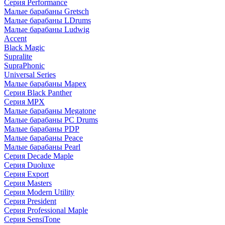
Серия Performance
Малые барабаны Gretsch
Малые барабаны LDrums
Малые барабаны Ludwig
Accent
Black Magic
Supralite
SupraPhonic
Universal Series
Малые барабаны Mapex
Серия Black Panther
Серия MPX
Малые барабаны Megatone
Малые барабаны PC Drums
Малые барабаны PDP
Малые барабаны Peace
Малые барабаны Pearl
Серия Decade Maple
Серия Duoluxe
Серия Export
Серия Masters
Серия Modern Utility
Серия President
Серия Professional Maple
Серия SensiTone