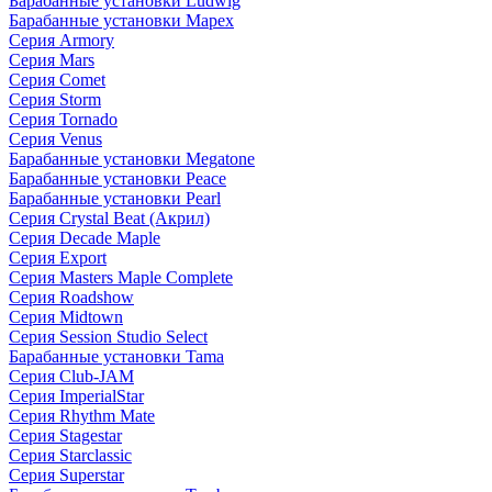
Барабанные установки Ludwig
Барабанные установки Mapex
Серия Armory
Серия Mars
Серия Comet
Серия Storm
Серия Tornado
Серия Venus
Барабанные установки Megatone
Барабанные установки Peace
Барабанные установки Pearl
Серия Crystal Beat (Акрил)
Серия Decade Maple
Серия Export
Серия Masters Maple Complete
Серия Roadshow
Серия Midtown
Серия Session Studio Select
Барабанные установки Tama
Серия Club-JAM
Серия ImperialStar
Серия Rhythm Mate
Серия Stagestar
Серия Starclassic
Серия Superstar