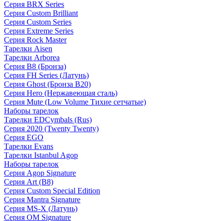
Серия BRX Series
Серия Custom Brilliant
Серия Custom Series
Серия Extreme Series
Серия Rock Master
Тарелки Aisen
Тарелки Arborea
Серия B8 (Бронза)
Серия FH Series (Латунь)
Серия Ghost (Бронза B20)
Серия Hero (Нержавеющая сталь)
Серия Mute (Low Volume Тихие сетчатые)
Наборы тарелок
Тарелки EDCymbals (Rus)
Серия 2020 (Twenty Twenty)
Серия EGO
Тарелки Evans
Тарелки Istanbul Agop
Наборы тарелок
Серия Agop Signature
Серия Art (B8)
Серия Custom Special Edition
Серия Mantra Signature
Серия MS-X (Латунь)
Серия OM Signature