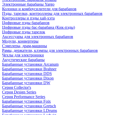
Электронные барабаны Yargo
Колонки и комбоусилители для барабанов
Пэды, тарелки, контроллеры для электронных барабанов
Контроллеры и пэды хай-хэта
Цифровые пэды барабанов
Цифровые пэды бас-барабана (Кик-пэды)
Цифровые пэды тарелок
Аксессуары для электронных барабанов
Модули, конвертеры
Сэмплеры, драм-машины
Рамы, держатели, клэмпы для электронных барабанов
Чехлы для электроники
Акустические барабаны
Барабанные установки Arcanum
Барабанные установки Brahner
Барабанные установки DDS
Барабанные установки Dixon
Барабанные установки DW
Серия Collector's
Серия Design Series
Серия Performance Series
Барабанные установки Foix
Барабанные установки Gretsch
Барабанные установки LDrums