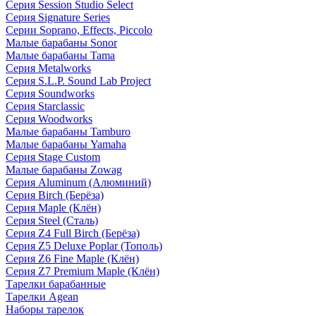
Серия Session Studio Select
Серия Signature Series
Серии Soprano, Effects, Piccolo
Малые барабаны Sonor
Малые барабаны Tama
Серия Metalworks
Серия S.L.P. Sound Lab Project
Серия Soundworks
Серия Starclassic
Серия Woodworks
Малые барабаны Tamburo
Малые барабаны Yamaha
Серия Stage Custom
Малые барабаны Zowag
Серия Aluminum (Алюминий)
Серия Birch (Берёза)
Серия Maple (Клён)
Серия Steel (Сталь)
Серия Z4 Full Birch (Берёза)
Серия Z5 Deluxe Poplar (Тополь)
Серия Z6 Fine Maple (Клён)
Серия Z7 Premium Maple (Клён)
Тарелки барабанные
Тарелки Agean
Наборы тарелок