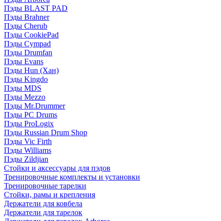
Пэды BLAST PAD
Пэды Brahner
Пэды Cherub
Пэды CookiePad
Пэды Cympad
Пэды Drumfan
Пэды Evans
Пэды Hun (Хан)
Пэды Kingdo
Пэды MDS
Пэды Mezzo
Пэды Mr.Drummer
Пэды PC Drums
Пэды ProLogix
Пэды Russian Drum Shop
Пэды Vic Firth
Пэды Williams
Пэды Zildjian
Стойки и аксессуары для пэдов
Тренировочные комплекты и установки
Тренировочные тарелки
Стойки, рамы и крепления
Держатели для ковбела
Держатели для тарелок