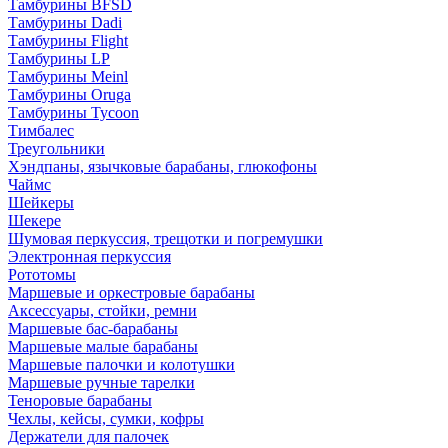
Тамбурины BFSD
Тамбурины Dadi
Тамбурины Flight
Тамбурины LP
Тамбурины Meinl
Тамбурины Oruga
Тамбурины Tycoon
Тимбалес
Треугольники
Хэндпаны, язычковые барабаны, глюкофоны
Чаймс
Шейкеры
Шекере
Шумовая перкуссия, трещотки и погремушки
Электронная перкуссия
Рототомы
Маршевые и оркестровые барабаны
Аксессуары, стойки, ремни
Маршевые бас-барабаны
Маршевые малые барабаны
Маршевые палочки и колотушки
Маршевые ручные тарелки
Теноровые барабаны
Чехлы, кейсы, сумки, кофры
Держатели для палочек