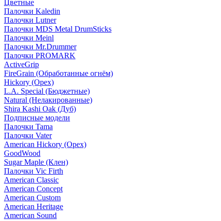
Цветные
Палочки Kaledin
Палочки Lutner
Палочки MDS Metal DrumSticks
Палочки Meinl
Палочки Mr.Drummer
Палочки PROMARK
ActiveGrip
FireGrain (Обработанные огнём)
Hickory (Орех)
L.A. Special (Бюджетные)
Natural (Нелакированные)
Shira Kashi Oak (Дуб)
Подписные модели
Палочки Tama
Палочки Vater
American Hickory (Орех)
GoodWood
Sugar Maple (Клен)
Палочки Vic Firth
American Classic
American Concept
American Custom
American Heritage
American Sound