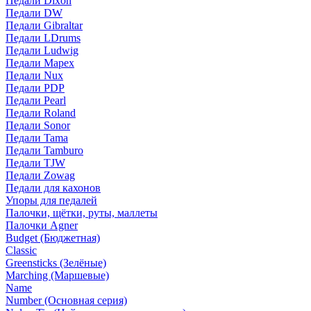
Педали Dixon
Педали DW
Педали Gibraltar
Педали LDrums
Педали Ludwig
Педали Mapex
Педали Nux
Педали PDP
Педали Pearl
Педали Roland
Педали Sonor
Педали Tama
Педали Tamburo
Педали TJW
Педали Zowag
Педали для кахонов
Упоры для педалей
Палочки, щётки, руты, маллеты
Палочки Agner
Budget (Бюджетная)
Classic
Greensticks (Зелёные)
Marching (Маршевые)
Name
Number (Основная серия)