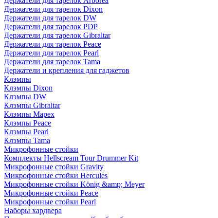
Держатели для тарелок Arborea
Держатели для тарелок Dixon
Держатели для тарелок DW
Держатели для тарелок PDP
Держатели для тарелок Gibraltar
Держатели для тарелок Peace
Держатели для тарелок Pearl
Держатели для тарелок Tama
Держатели и крепления для гаджетов
Клэмпы
Клэмпы Dixon
Клэмпы DW
Клэмпы Gibraltar
Клэмпы Mapex
Клэмпы Peace
Клэмпы Pearl
Клэмпы Tama
Микрофонные стойки
Комплекты Hellscream Tour Drummer Kit
Микрофонные стойки Gravity
Микрофонные стойки Hercules
Микрофонные стойки König &amp; Meyer
Микрофонные стойки Peace
Микрофонные стойки Pearl
Наборы хардвера