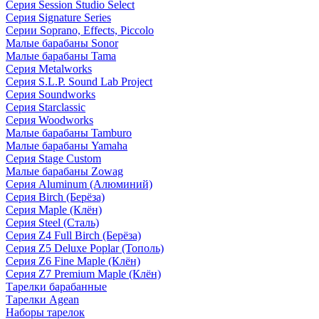
Серия Session Studio Select
Серия Signature Series
Серии Soprano, Effects, Piccolo
Малые барабаны Sonor
Малые барабаны Tama
Серия Metalworks
Серия S.L.P. Sound Lab Project
Серия Soundworks
Серия Starclassic
Серия Woodworks
Малые барабаны Tamburo
Малые барабаны Yamaha
Серия Stage Custom
Малые барабаны Zowag
Серия Aluminum (Алюминий)
Серия Birch (Берёза)
Серия Maple (Клён)
Серия Steel (Сталь)
Серия Z4 Full Birch (Берёза)
Серия Z5 Deluxe Poplar (Тополь)
Серия Z6 Fine Maple (Клён)
Серия Z7 Premium Maple (Клён)
Тарелки барабанные
Тарелки Agean
Наборы тарелок