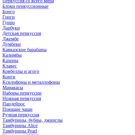
Перкуссия со всего мира
Блоки перкуссионные
Бонго
Гонги
Гуиро
Дарбуки
Детская перкуссия
Джембе
Думбеки
Кавказские барабаны
Калимбы
Кахоны
Клавес
Ковбеллы и агого
Конги
Ксилофоны и металлофоны
Маракасы
Наборы перкуссии
Ножная перкуссия
Пандейрос
Поющие чаши
Ручная перкуссия
Тамбурины, бубны, джинглы
Тамбурины Alice
Тамбурины Pearl