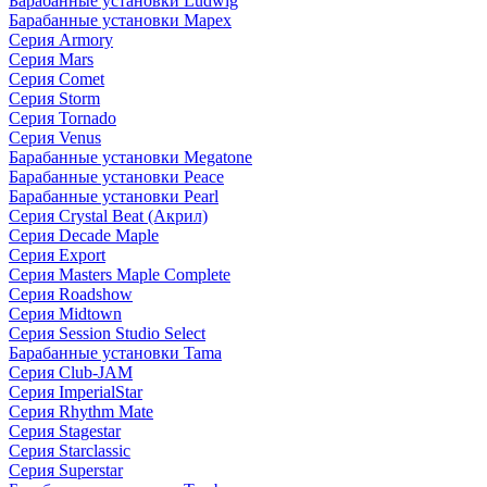
Барабанные установки Ludwig
Барабанные установки Mapex
Серия Armory
Серия Mars
Серия Comet
Серия Storm
Серия Tornado
Серия Venus
Барабанные установки Megatone
Барабанные установки Peace
Барабанные установки Pearl
Серия Crystal Beat (Акрил)
Серия Decade Maple
Серия Export
Серия Masters Maple Complete
Серия Roadshow
Серия Midtown
Серия Session Studio Select
Барабанные установки Tama
Серия Club-JAM
Серия ImperialStar
Серия Rhythm Mate
Серия Stagestar
Серия Starclassic
Серия Superstar