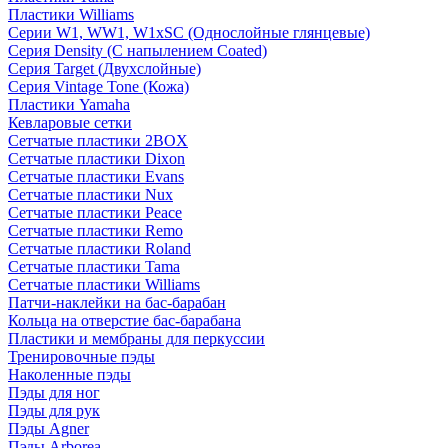
Пластики Williams
Серии W1, WW1, W1xSC (Однослойные глянцевые)
Серия Density (C напылением Coated)
Серия Target (Двухслойные)
Серия Vintage Tone (Кожа)
Пластики Yamaha
Кевларовые сетки
Сетчатые пластики 2BOX
Сетчатые пластики Dixon
Сетчатые пластики Evans
Сетчатые пластики Nux
Сетчатые пластики Peace
Сетчатые пластики Remo
Сетчатые пластики Roland
Сетчатые пластики Tama
Сетчатые пластики Williams
Патчи-наклейки на бас-барабан
Кольца на отверстие бас-барабана
Пластики и мембраны для перкуссии
Тренировочные пэды
Наколенные пэды
Пэды для ног
Пэды для рук
Пэды Agner
Пэды Arborea