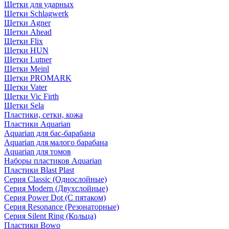
Щетки для ударных
Щетки Schlagwerk
Щетки Agner
Щетки Ahead
Щетки Flix
Щетки HUN
Щетки Lutner
Щетки Meinl
Щетки PROMARK
Щетки Vater
Щетки Vic Firth
Щетки Sela
Пластики, сетки, кожа
Пластики Aquarian
Aquarian для бас-барабана
Aquarian для малого барабана
Aquarian для томов
Наборы пластиков Aquarian
Пластики Blast Plast
Серия Classic (Однослойные)
Серия Modern (Двухслойные)
Серия Power Dot (С пятаком)
Серия Resonance (Резонаторные)
Серия Silent Ring (Кольца)
Пластики Bowo