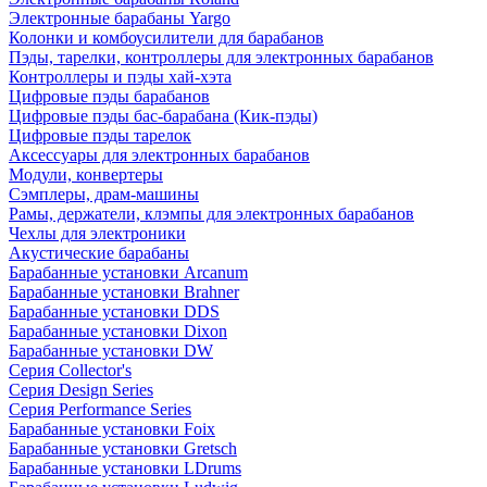
Электронные барабаны Yargo
Колонки и комбоусилители для барабанов
Пэды, тарелки, контроллеры для электронных барабанов
Контроллеры и пэды хай-хэта
Цифровые пэды барабанов
Цифровые пэды бас-барабана (Кик-пэды)
Цифровые пэды тарелок
Аксессуары для электронных барабанов
Модули, конвертеры
Сэмплеры, драм-машины
Рамы, держатели, клэмпы для электронных барабанов
Чехлы для электроники
Акустические барабаны
Барабанные установки Arcanum
Барабанные установки Brahner
Барабанные установки DDS
Барабанные установки Dixon
Барабанные установки DW
Серия Collector's
Серия Design Series
Серия Performance Series
Барабанные установки Foix
Барабанные установки Gretsch
Барабанные установки LDrums