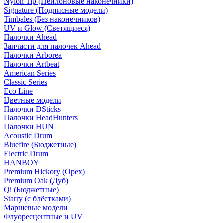
Nylon Tip (Нейлоновые наконечники)
Signature (Подписные модели)
Timbales (Без наконечников)
UV и Glow (Светящиеся)
Палочки Ahead
Запчасти для палочек Ahead
Палочки Arborea
Палочки Artbeat
American Series
Classic Series
Eco Line
Цветные модели
Палочки DSticks
Палочки HeadHunters
Палочки HUN
Acoustic Drum
Bluefire (Бюджетные)
Electric Drum
HANBOY
Premium Hickory (Орех)
Premium Oak (Дуб)
Qi (Бюджетные)
Starry (с блёстками)
Маршевые модели
Флуоресцентные и UV