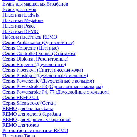
Evans для маршевых барабанов
Evans для томов
Пластики Ludwig
Пластики Megatone
Пластики Peace
Пластики REMO
Наборы пластиков REMO
Серия Ambassador (Однослойные)
Серия Colortone (Цветные)
Серия Controlled Sound (С пятаком)
Серия Diplomat (Резонаторные)
Серия Emperor (Двухслойные)
Серия Fiberskyn (Синтетическая кожа)
Серия Pinstripe (Двухслойные с кольцом)
Серия Powersonic (Двухслойные с кольцом)
Серия Powerstroke P3 (Однослойные с кольцом)
Серия Powerstroke P4, 77 (Двухслойные с кольцом)
Серия REMO UT
Серия Silentstroke (Сетки)
REMO для бас-барабана
REMO для малого барабана
REMO для маршевых барабанов
REMO для томов
Резонаторные пластики REMO
Пластики Tama