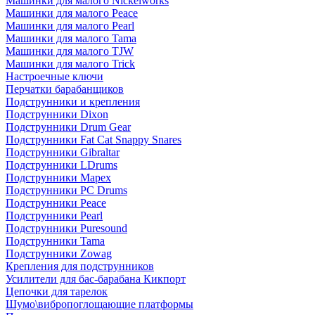
Машинки для малого Nickelworks
Машинки для малого Peace
Машинки для малого Pearl
Машинки для малого Tama
Машинки для малого TJW
Машинки для малого Trick
Настроечные ключи
Перчатки барабанщиков
Подструнники и крепления
Подструнники Dixon
Подструнники Drum Gear
Подструнники Fat Cat Snappy Snares
Подструнники Gibraltar
Подструнники LDrums
Подструнники Mapex
Подструнники PC Drums
Подструнники Peace
Подструнники Pearl
Подструнники Puresound
Подструнники Tama
Подструнники Zowag
Крепления для подструнников
Усилители для бас-барабана Кикпорт
Цепочки для тарелок
Шумо\вибропоглощающие платформы