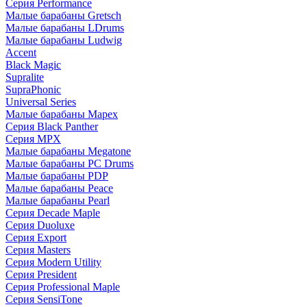
Серия Performance
Малые барабаны Gretsch
Малые барабаны LDrums
Малые барабаны Ludwig
Accent
Black Magic
Supralite
SupraPhonic
Universal Series
Малые барабаны Mapex
Серия Black Panther
Серия MPX
Малые барабаны Megatone
Малые барабаны PC Drums
Малые барабаны PDP
Малые барабаны Peace
Малые барабаны Pearl
Серия Decade Maple
Серия Duoluxe
Серия Export
Серия Masters
Серия Modern Utility
Серия President
Серия Professional Maple
Серия SensiTone