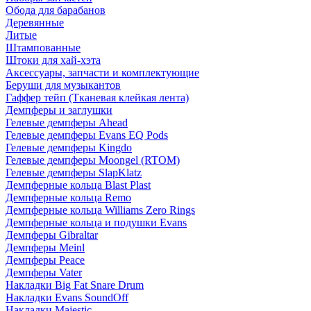
Обода для барабанов
Деревянные
Литые
Штампованные
Штоки для хай-хэта
Аксессуары, запчасти и комплектующие
Беруши для музыкантов
Гаффер тейп (Тканевая клейкая лента)
Демпферы и заглушки
Гелевые демпферы Ahead
Гелевые демпферы Evans EQ Pods
Гелевые демпферы Kingdo
Гелевые демпферы Moongel (RTOM)
Гелевые демпферы SlapKlatz
Демпферные кольца Blast Plast
Демпферные кольца Remo
Демпферные кольца Williams Zero Rings
Демпферные кольца и подушки Evans
Демпферы Gibraltar
Демпферы Meinl
Демпферы Peace
Демпферы Vater
Накладки Big Fat Snare Drum
Накладки Evans SoundOff
Накладки Majestic