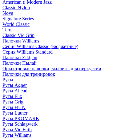
American и Modern Jazz
Classic Nylon
Nova
Signature Series
World Classic
Terra
Classic Vic Grip
Палочки Williams
Серия WIlliams Classic (Бюджетные)
Серия WIlliams Standard
Палочки Zildjian
Палочки Пылай
Оркестровые палочки, маллеты для перкуссии
Палочки для тренировок
Руты
Руты Agner
Руты Ahead
Руты Flix
Руты Grig
Руты HUN
Руты Lutner
Руты PROMARK
Руты Schlagwerk
Руты Vic Firth
Руты Williams