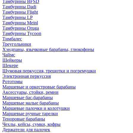
Тамбурины BFSD
Тамбурины Dadi
Тамбурины Flight
Тамбурины LP
Тамбурины Meinl
Тамбурины Oruga
Тамбурины Tycoon
Тимбалес
Треугольники
Хэндпаны, язычковые барабаны, глюкофоны
Чаймс
Шейкеры
Шекере
Шумовая перкуссия, трещотки и погремушки
Электронная перкуссия
Рототомы
Маршевые и оркестровые барабаны
Аксессуары, стойки, ремни
Маршевые бас-барабаны
Маршевые малые барабаны
Маршевые палочки и колотушки
Маршевые ручные тарелки
Теноровые барабаны
Чехлы, кейсы, сумки, кофры
Держатели для палочек