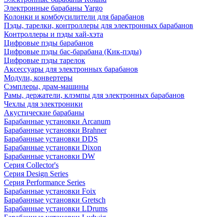
Электронные барабаны Yargo
Колонки и комбоусилители для барабанов
Пэды, тарелки, контроллеры для электронных барабанов
Контроллеры и пэды хай-хэта
Цифровые пэды барабанов
Цифровые пэды бас-барабана (Кик-пэды)
Цифровые пэды тарелок
Аксессуары для электронных барабанов
Модули, конвертеры
Сэмплеры, драм-машины
Рамы, держатели, клэмпы для электронных барабанов
Чехлы для электроники
Акустические барабаны
Барабанные установки Arcanum
Барабанные установки Brahner
Барабанные установки DDS
Барабанные установки Dixon
Барабанные установки DW
Серия Collector's
Серия Design Series
Серия Performance Series
Барабанные установки Foix
Барабанные установки Gretsch
Барабанные установки LDrums