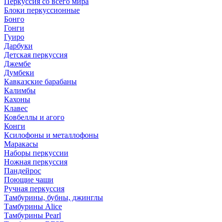
Перкуссия со всего мира
Блоки перкуссионные
Бонго
Гонги
Гуиро
Дарбуки
Детская перкуссия
Джембе
Думбеки
Кавказские барабаны
Калимбы
Кахоны
Клавес
Ковбеллы и агого
Конги
Ксилофоны и металлофоны
Маракасы
Наборы перкуссии
Ножная перкуссия
Пандейрос
Поющие чаши
Ручная перкуссия
Тамбурины, бубны, джинглы
Тамбурины Alice
Тамбурины Pearl