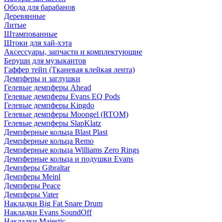
Обода для барабанов
Деревянные
Литые
Штампованные
Штоки для хай-хэта
Аксессуары, запчасти и комплектующие
Беруши для музыкантов
Гаффер тейп (Тканевая клейкая лента)
Демпферы и заглушки
Гелевые демпферы Ahead
Гелевые демпферы Evans EQ Pods
Гелевые демпферы Kingdo
Гелевые демпферы Moongel (RTOM)
Гелевые демпферы SlapKlatz
Демпферные кольца Blast Plast
Демпферные кольца Remo
Демпферные кольца Williams Zero Rings
Демпферные кольца и подушки Evans
Демпферы Gibraltar
Демпферы Meinl
Демпферы Peace
Демпферы Vater
Накладки Big Fat Snare Drum
Накладки Evans SoundOff
Накладки Majestic