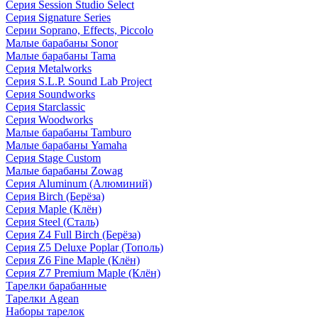
Серия Session Studio Select
Серия Signature Series
Серии Soprano, Effects, Piccolo
Малые барабаны Sonor
Малые барабаны Tama
Серия Metalworks
Серия S.L.P. Sound Lab Project
Серия Soundworks
Серия Starclassic
Серия Woodworks
Малые барабаны Tamburo
Малые барабаны Yamaha
Серия Stage Custom
Малые барабаны Zowag
Серия Aluminum (Алюминий)
Серия Birch (Берёза)
Серия Maple (Клён)
Серия Steel (Сталь)
Серия Z4 Full Birch (Берёза)
Серия Z5 Deluxe Poplar (Тополь)
Серия Z6 Fine Maple (Клён)
Серия Z7 Premium Maple (Клён)
Тарелки барабанные
Тарелки Agean
Наборы тарелок