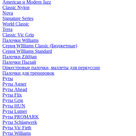
American и Modern Jazz
Classic Nylon
Nova
Signature Series
World Classic
Terra
Classic Vic Grip
Палочки Williams
Серия WIlliams Classic (Бюджетные)
Серия WIlliams Standard
Палочки Zildjian
Палочки Пылай
Оркестровые палочки, маллеты для перкуссии
Палочки для тренировок
Руты
Руты Agner
Руты Ahead
Руты Flix
Руты Grig
Руты HUN
Руты Lutner
Руты PROMARK
Руты Schlagwerk
Руты Vic Firth
Руты Williams