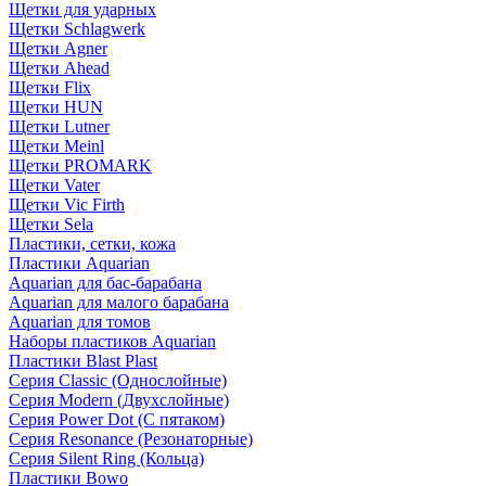
Щетки для ударных
Щетки Schlagwerk
Щетки Agner
Щетки Ahead
Щетки Flix
Щетки HUN
Щетки Lutner
Щетки Meinl
Щетки PROMARK
Щетки Vater
Щетки Vic Firth
Щетки Sela
Пластики, сетки, кожа
Пластики Aquarian
Aquarian для бас-барабана
Aquarian для малого барабана
Aquarian для томов
Наборы пластиков Aquarian
Пластики Blast Plast
Серия Classic (Однослойные)
Серия Modern (Двухслойные)
Серия Power Dot (С пятаком)
Серия Resonance (Резонаторные)
Серия Silent Ring (Кольца)
Пластики Bowo