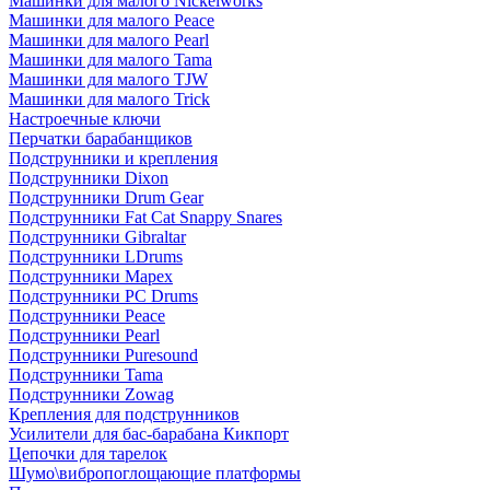
Машинки для малого Nickelworks
Машинки для малого Peace
Машинки для малого Pearl
Машинки для малого Tama
Машинки для малого TJW
Машинки для малого Trick
Настроечные ключи
Перчатки барабанщиков
Подструнники и крепления
Подструнники Dixon
Подструнники Drum Gear
Подструнники Fat Cat Snappy Snares
Подструнники Gibraltar
Подструнники LDrums
Подструнники Mapex
Подструнники PC Drums
Подструнники Peace
Подструнники Pearl
Подструнники Puresound
Подструнники Tama
Подструнники Zowag
Крепления для подструнников
Усилители для бас-барабана Кикпорт
Цепочки для тарелок
Шумо\вибропоглощающие платформы