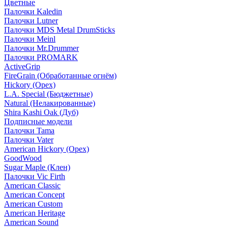
Цветные
Палочки Kaledin
Палочки Lutner
Палочки MDS Metal DrumSticks
Палочки Meinl
Палочки Mr.Drummer
Палочки PROMARK
ActiveGrip
FireGrain (Обработанные огнём)
Hickory (Орех)
L.A. Special (Бюджетные)
Natural (Нелакированные)
Shira Kashi Oak (Дуб)
Подписные модели
Палочки Tama
Палочки Vater
American Hickory (Орех)
GoodWood
Sugar Maple (Клен)
Палочки Vic Firth
American Classic
American Concept
American Custom
American Heritage
American Sound