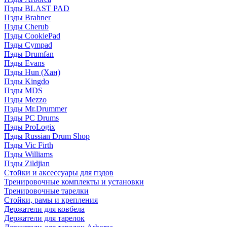
Пэды BLAST PAD
Пэды Brahner
Пэды Cherub
Пэды CookiePad
Пэды Cympad
Пэды Drumfan
Пэды Evans
Пэды Hun (Хан)
Пэды Kingdo
Пэды MDS
Пэды Mezzo
Пэды Mr.Drummer
Пэды PC Drums
Пэды ProLogix
Пэды Russian Drum Shop
Пэды Vic Firth
Пэды Williams
Пэды Zildjian
Стойки и аксессуары для пэдов
Тренировочные комплекты и установки
Тренировочные тарелки
Стойки, рамы и крепления
Держатели для ковбела
Держатели для тарелок