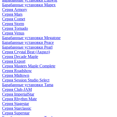
Барабанные установки Ludwig
Барабанные установки Mapex
Серия Armory
Серия Mars
Серия Comet
Серия Storm
Серия Tornado
Серия Venus
Барабанные установки Megatone
Барабанные установки Peace
Барабанные установки Pearl
Серия Crystal Beat (Акрил)
Серия Decade Maple
Серия Export
Серия Masters Maple Complete
Серия Roadshow
Серия Midtown
Серия Session Studio Select
Барабанные установки Tama
Серия Club-JAM
Серия ImperialStar
Серия Rhythm Mate
Серия Stagestar
Серия Starclassic
Серия Superstar