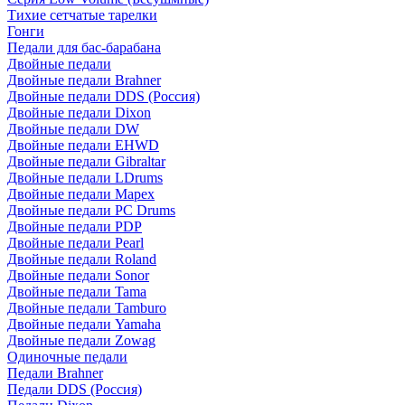
Тихие сетчатые тарелки
Гонги
Педали для бас-барабана
Двойные педали
Двойные педали Brahner
Двойные педали DDS (Россия)
Двойные педали Dixon
Двойные педали DW
Двойные педали EHWD
Двойные педали Gibraltar
Двойные педали LDrums
Двойные педали Mapex
Двойные педали PC Drums
Двойные педали PDP
Двойные педали Pearl
Двойные педали Roland
Двойные педали Sonor
Двойные педали Tama
Двойные педали Tamburo
Двойные педали Yamaha
Двойные педали Zowag
Одиночные педали
Педали Brahner
Педали DDS (Россия)