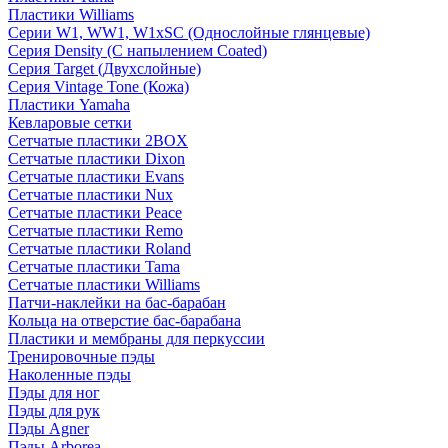
Пластики Williams
Серии W1, WW1, W1xSC (Однослойные глянцевые)
Серия Density (C напылением Coated)
Серия Target (Двухслойные)
Серия Vintage Tone (Кожа)
Пластики Yamaha
Кевларовые сетки
Сетчатые пластики 2BOX
Сетчатые пластики Dixon
Сетчатые пластики Evans
Сетчатые пластики Nux
Сетчатые пластики Peace
Сетчатые пластики Remo
Сетчатые пластики Roland
Сетчатые пластики Tama
Сетчатые пластики Williams
Патчи-наклейки на бас-барабан
Кольца на отверстие бас-барабана
Пластики и мембраны для перкуссии
Тренировочные пэды
Наколенные пэды
Пэды для ног
Пэды для рук
Пэды Agner
Пэды Arborea