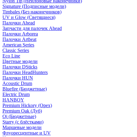
Nylon Tip (Нейлоновые наконечники)
Signature (Подписные модели)
Timbales (Без наконечников)
UV и Glow (Светящиеся)
Палочки Ahead
Запчасти для палочек Ahead
Палочки Arborea
Палочки Artbeat
American Series
Classic Series
Eco Line
Цветные модели
Палочки DSticks
Палочки HeadHunters
Палочки HUN
Acoustic Drum
Bluefire (Бюджетные)
Electric Drum
HANBOY
Premium Hickory (Орех)
Premium Oak (Дуб)
Qi (Бюджетные)
Starry (с блёстками)
Маршевые модели
Флуоресцентные и UV