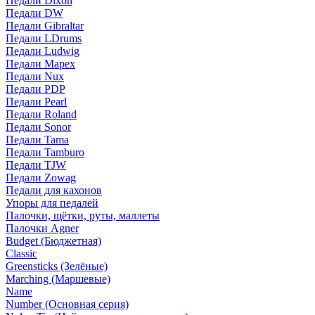
Педали Dixon
Педали DW
Педали Gibraltar
Педали LDrums
Педали Ludwig
Педали Mapex
Педали Nux
Педали PDP
Педали Pearl
Педали Roland
Педали Sonor
Педали Tama
Педали Tamburo
Педали TJW
Педали Zowag
Педали для кахонов
Упоры для педалей
Палочки, щётки, руты, маллеты
Палочки Agner
Budget (Бюджетная)
Classic
Greensticks (Зелёные)
Marching (Маршевые)
Name
Number (Основная серия)