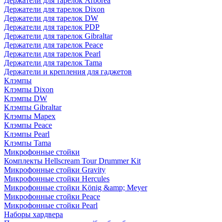
Держатели для тарелок Arborea
Держатели для тарелок Dixon
Держатели для тарелок DW
Держатели для тарелок PDP
Держатели для тарелок Gibraltar
Держатели для тарелок Peace
Держатели для тарелок Pearl
Держатели для тарелок Tama
Держатели и крепления для гаджетов
Клэмпы
Клэмпы Dixon
Клэмпы DW
Клэмпы Gibraltar
Клэмпы Mapex
Клэмпы Peace
Клэмпы Pearl
Клэмпы Tama
Микрофонные стойки
Комплекты Hellscream Tour Drummer Kit
Микрофонные стойки Gravity
Микрофонные стойки Hercules
Микрофонные стойки König &amp; Meyer
Микрофонные стойки Peace
Микрофонные стойки Pearl
Наборы хардвера