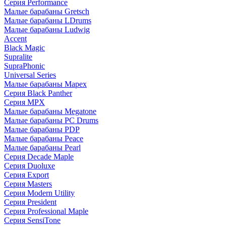
Серия Performance
Малые барабаны Gretsch
Малые барабаны LDrums
Малые барабаны Ludwig
Accent
Black Magic
Supralite
SupraPhonic
Universal Series
Малые барабаны Mapex
Серия Black Panther
Серия MPX
Малые барабаны Megatone
Малые барабаны PC Drums
Малые барабаны PDP
Малые барабаны Peace
Малые барабаны Pearl
Серия Decade Maple
Серия Duoluxe
Серия Export
Серия Masters
Серия Modern Utility
Серия President
Серия Professional Maple
Серия SensiTone