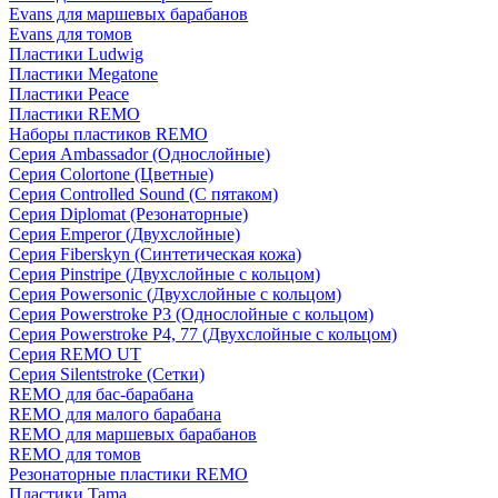
Evans для маршевых барабанов
Evans для томов
Пластики Ludwig
Пластики Megatone
Пластики Peace
Пластики REMO
Наборы пластиков REMO
Серия Ambassador (Однослойные)
Серия Colortone (Цветные)
Серия Controlled Sound (С пятаком)
Серия Diplomat (Резонаторные)
Серия Emperor (Двухслойные)
Серия Fiberskyn (Синтетическая кожа)
Серия Pinstripe (Двухслойные с кольцом)
Серия Powersonic (Двухслойные с кольцом)
Серия Powerstroke P3 (Однослойные с кольцом)
Серия Powerstroke P4, 77 (Двухслойные с кольцом)
Серия REMO UT
Серия Silentstroke (Сетки)
REMO для бас-барабана
REMO для малого барабана
REMO для маршевых барабанов
REMO для томов
Резонаторные пластики REMO
Пластики Tama