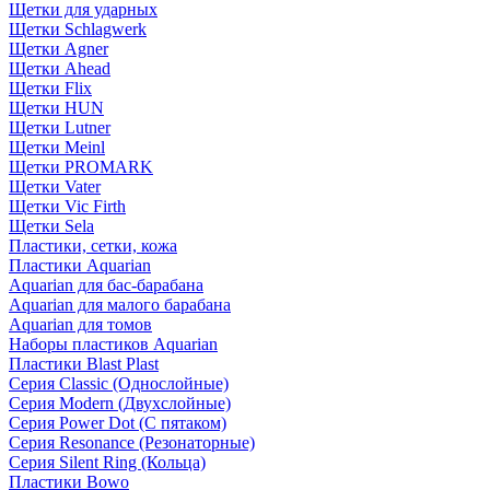
Щетки для ударных
Щетки Schlagwerk
Щетки Agner
Щетки Ahead
Щетки Flix
Щетки HUN
Щетки Lutner
Щетки Meinl
Щетки PROMARK
Щетки Vater
Щетки Vic Firth
Щетки Sela
Пластики, сетки, кожа
Пластики Aquarian
Aquarian для бас-барабана
Aquarian для малого барабана
Aquarian для томов
Наборы пластиков Aquarian
Пластики Blast Plast
Серия Classic (Однослойные)
Серия Modern (Двухслойные)
Серия Power Dot (С пятаком)
Серия Resonance (Резонаторные)
Серия Silent Ring (Кольца)
Пластики Bowo