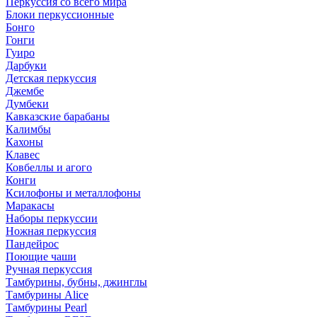
Перкуссия со всего мира
Блоки перкуссионные
Бонго
Гонги
Гуиро
Дарбуки
Детская перкуссия
Джембе
Думбеки
Кавказские барабаны
Калимбы
Кахоны
Клавес
Ковбеллы и агого
Конги
Ксилофоны и металлофоны
Маракасы
Наборы перкуссии
Ножная перкуссия
Пандейрос
Поющие чаши
Ручная перкуссия
Тамбурины, бубны, джинглы
Тамбурины Alice
Тамбурины Pearl