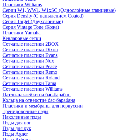
Пластики Williams
Серии W1, WW1, W1xSC (Однослойные глянцевые)
Серия Density (C напылением Coated)
Серия Target (Двухслойные)
Серия Vintage Tone (Кожа)
Пластики Yamaha
Кевларовые сетки
Сетчатые пластики 2BOX
Сетчатые пластики Dixon
Сетчатые пластики Evans
Сетчатые пластики Nux
Сетчатые пластики Peace
Сетчатые пластики Remo
Сетчатые пластики Roland
Сетчатые пластики Tama
Сетчатые пластики Williams
Патчи-наклейки на бас-барабан
Кольца на отверстие бас-барабана
Пластики и мембраны для перкуссии
Тренировочные пэды
Наколенные пэды
Пэды для ног
Пэды для рук
Пэды Agner
Пэды Arborea