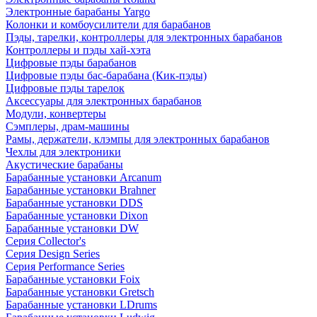
Электронные барабаны Yargo
Колонки и комбоусилители для барабанов
Пэды, тарелки, контроллеры для электронных барабанов
Контроллеры и пэды хай-хэта
Цифровые пэды барабанов
Цифровые пэды бас-барабана (Кик-пэды)
Цифровые пэды тарелок
Аксессуары для электронных барабанов
Модули, конвертеры
Сэмплеры, драм-машины
Рамы, держатели, клэмпы для электронных барабанов
Чехлы для электроники
Акустические барабаны
Барабанные установки Arcanum
Барабанные установки Brahner
Барабанные установки DDS
Барабанные установки Dixon
Барабанные установки DW
Серия Collector's
Серия Design Series
Серия Performance Series
Барабанные установки Foix
Барабанные установки Gretsch
Барабанные установки LDrums