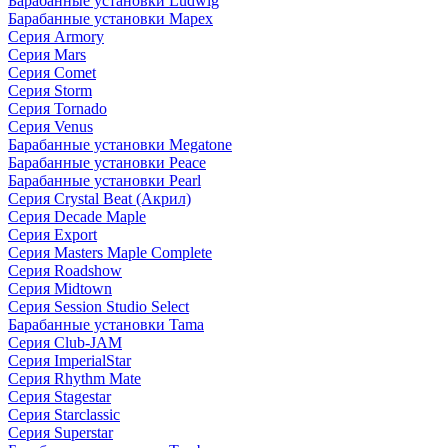
Барабанные установки Ludwig
Барабанные установки Mapex
Серия Armory
Серия Mars
Серия Comet
Серия Storm
Серия Tornado
Серия Venus
Барабанные установки Megatone
Барабанные установки Peace
Барабанные установки Pearl
Серия Crystal Beat (Акрил)
Серия Decade Maple
Серия Export
Серия Masters Maple Complete
Серия Roadshow
Серия Midtown
Серия Session Studio Select
Барабанные установки Tama
Серия Club-JAM
Серия ImperialStar
Серия Rhythm Mate
Серия Stagestar
Серия Starclassic
Серия Superstar