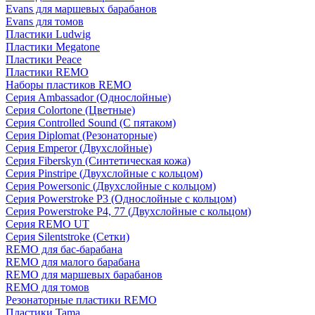
Evans для маршевых барабанов
Evans для томов
Пластики Ludwig
Пластики Megatone
Пластики Peace
Пластики REMO
Наборы пластиков REMO
Серия Ambassador (Однослойные)
Серия Colortone (Цветные)
Серия Controlled Sound (С пятаком)
Серия Diplomat (Резонаторные)
Серия Emperor (Двухслойные)
Серия Fiberskyn (Синтетическая кожа)
Серия Pinstripe (Двухслойные с кольцом)
Серия Powersonic (Двухслойные с кольцом)
Серия Powerstroke P3 (Однослойные с кольцом)
Серия Powerstroke P4, 77 (Двухслойные с кольцом)
Серия REMO UT
Серия Silentstroke (Сетки)
REMO для бас-барабана
REMO для малого барабана
REMO для маршевых барабанов
REMO для томов
Резонаторные пластики REMO
Пластики Tama