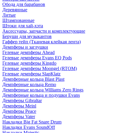
Обода для барабанов
Деревянные
Литые
Штампованные
Штоки для хай-хэта
Аксессуары, запчасти и комплектующие
Беруши для музыкантов
Гаффер тейп (Тканевая клейкая лента)
Демпферы и заглушки
Гелевые демпферы Ahead
Гелевые демпферы Evans EQ Pods
Гелевые демпферы Kingdo
Гелевые демпферы Moongel (RTOM)
Гелевые демпферы SlapKlatz
Демпферные кольца Blast Plast
Демпферные кольца Remo
Демпферные кольца Williams Zero Rings
Демпферные кольца и подушки Evans
Демпферы Gibraltar
Демпферы Meinl
Демпферы Peace
Демпферы Vater
Накладки Big Fat Snare Drum
Накладки Evans SoundOff
Накладки Majestic