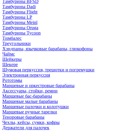
Тамбурины BFSD
Тамбурины Dadi
Тамбурины Flight
Тамбурины LP
Тамбурины Meinl
Тамбурины Oruga
Тамбурины Tycoon
Тимбалес
Треугольники
Хэндпаны, язычковые барабаны, глюкофоны
Чаймс
Шейкеры
Шекере
Шумовая перкуссия, трещотки и погремушки
Электронная перкуссия
Рототомы
Маршевые и оркестровые барабаны
Аксессуары, стойки, ремни
Маршевые бас-барабаны
Маршевые малые барабаны
Маршевые палочки и колотушки
Маршевые ручные тарелки
Теноровые барабаны
Чехлы, кейсы, сумки, кофры
Держатели для палочек