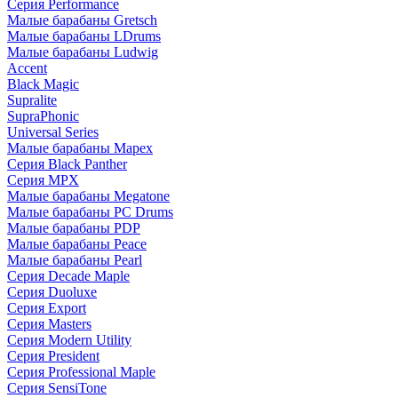
Серия Performance
Малые барабаны Gretsch
Малые барабаны LDrums
Малые барабаны Ludwig
Accent
Black Magic
Supralite
SupraPhonic
Universal Series
Малые барабаны Mapex
Серия Black Panther
Серия MPX
Малые барабаны Megatone
Малые барабаны PC Drums
Малые барабаны PDP
Малые барабаны Peace
Малые барабаны Pearl
Серия Decade Maple
Серия Duoluxe
Серия Export
Серия Masters
Серия Modern Utility
Серия President
Серия Professional Maple
Серия SensiTone