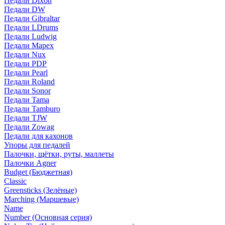
Педали Dixon
Педали DW
Педали Gibraltar
Педали LDrums
Педали Ludwig
Педали Mapex
Педали Nux
Педали PDP
Педали Pearl
Педали Roland
Педали Sonor
Педали Tama
Педали Tamburo
Педали TJW
Педали Zowag
Педали для кахонов
Упоры для педалей
Палочки, щётки, руты, маллеты
Палочки Agner
Budget (Бюджетная)
Classic
Greensticks (Зелёные)
Marching (Маршевые)
Name
Number (Основная серия)