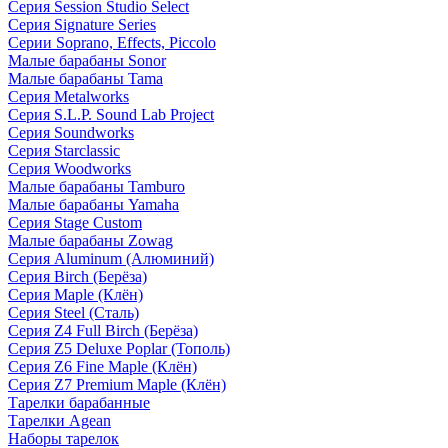
Серия Session Studio Select
Серия Signature Series
Серии Soprano, Effects, Piccolo
Малые барабаны Sonor
Малые барабаны Tama
Серия Metalworks
Серия S.L.P. Sound Lab Project
Серия Soundworks
Серия Starclassic
Серия Woodworks
Малые барабаны Tamburo
Малые барабаны Yamaha
Серия Stage Custom
Малые барабаны Zowag
Серия Aluminum (Алюминий)
Серия Birch (Берёза)
Серия Maple (Клён)
Серия Steel (Сталь)
Серия Z4 Full Birch (Берёза)
Серия Z5 Deluxe Poplar (Тополь)
Серия Z6 Fine Maple (Клён)
Серия Z7 Premium Maple (Клён)
Тарелки барабанные
Тарелки Agean
Наборы тарелок