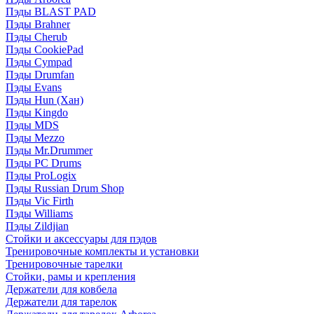
Пэды BLAST PAD
Пэды Brahner
Пэды Cherub
Пэды CookiePad
Пэды Cympad
Пэды Drumfan
Пэды Evans
Пэды Hun (Хан)
Пэды Kingdo
Пэды MDS
Пэды Mezzo
Пэды Mr.Drummer
Пэды PC Drums
Пэды ProLogix
Пэды Russian Drum Shop
Пэды Vic Firth
Пэды Williams
Пэды Zildjian
Стойки и аксессуары для пэдов
Тренировочные комплекты и установки
Тренировочные тарелки
Стойки, рамы и крепления
Держатели для ковбела
Держатели для тарелок