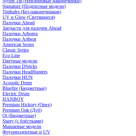
Nylon Tip (Нейлоновые наконечники)
Signature (Подписные модели)
Timbales (Без наконечников)
UV и Glow (Светящиеся)
Палочки Ahead
Запчасти для палочек Ahead
Палочки Arborea
Палочки Artbeat
American Series
Classic Series
Eco Line
Цветные модели
Палочки DSticks
Палочки HeadHunters
Палочки HUN
Acoustic Drum
Bluefire (Бюджетные)
Electric Drum
HANBOY
Premium Hickory (Орех)
Premium Oak (Дуб)
Qi (Бюджетные)
Starry (с блёстками)
Маршевые модели
Флуоресцентные и UV