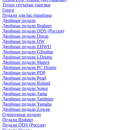
Тихие сетчатые тарелки
Гонги
Педали для бас-барабана
Двойные педали
Двойные педали Brahner
Двойные педали DDS (Россия)
Двойные педали Dixon
Двойные педали DW
Двойные педали EHWD
Двойные педали Gibraltar
Двойные педали LDrums
Двойные педали Mapex
Двойные педали PC Drums
Двойные педали PDP
Двойные педали Pearl
Двойные педали Roland
Двойные педали Sonor
Двойные педали Tama
Двойные педали Tamburo
Двойные педали Yamaha
Двойные педали Zowag
Одиночные педали
Педали Brahner
Педали DDS (Россия)