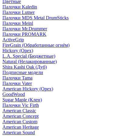
Цветные
Палочки Kaledin
Палочки Lutner
Палочки MDS Metal DrumSticks
Палочки Meinl
Палочки Mr.Drummer
Палочки PROMARK
ActiveGrip
FireGrain (Обработанные огнём)
Hickory (Орех)
L.A. Special (Бюджетные)
Natural (Нелакированные)
Shira Kashi Oak (Дуб)
Подписные модели
Палочки Tama
Палочки Vater
American Hickory (Орех)
GoodWood
Sugar Maple (Клен)
Палочки Vic Firth
American Classic
American Concept
American Custom
American Heritage
American Sound