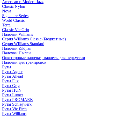
American и Modern Jazz
Classic Nylon
Nova
Signature Series
World Classic
Terra
Classic Vic Grip
Палочки Williams
Серия WIlliams Classic (Бюджетные)
Серия WIlliams Standard
Палочки Zildjian
Палочки Пылай
Оркестровые палочки, маллеты для перкуссии
Палочки для тренировок
Руты
Руты Agner
Руты Ahead
Руты Flix
Руты Grig
Руты HUN
Руты Lutner
Руты PROMARK
Руты Schlagwerk
Руты Vic Firth
Руты Williams