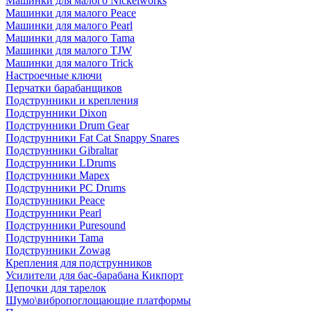
Машинки для малого Nickelworks
Машинки для малого Peace
Машинки для малого Pearl
Машинки для малого Tama
Машинки для малого TJW
Машинки для малого Trick
Настроечные ключи
Перчатки барабанщиков
Подструнники и крепления
Подструнники Dixon
Подструнники Drum Gear
Подструнники Fat Cat Snappy Snares
Подструнники Gibraltar
Подструнники LDrums
Подструнники Mapex
Подструнники PC Drums
Подструнники Peace
Подструнники Pearl
Подструнники Puresound
Подструнники Tama
Подструнники Zowag
Крепления для подструнников
Усилители для бас-барабана Кикпорт
Цепочки для тарелок
Шумо\вибропоглощающие платформы