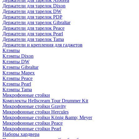
Держатели для тарелок Arborea
Держатели для тарелок Dixon
Держатели для тарелок DW
Держатели для тарелок PDP
Держатели для тарелок Gibraltar
Держатели для тарелок Peace
Держатели для тарелок Pearl
Держатели для тарелок Tama
Держатели и крепления для гаджетов
Клэмпы
Клэмпы Dixon
Клэмпы DW
Клэмпы Gibraltar
Клэмпы Mapex
Клэмпы Peace
Клэмпы Pearl
Клэмпы Tama
Микрофонные стойки
Комплекты Hellscream Tour Drummer Kit
Микрофонные стойки Gravity
Микрофонные стойки Hercules
Микрофонные стойки König &amp; Meyer
Микрофонные стойки Peace
Микрофонные стойки Pearl
Наборы хардвера