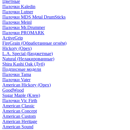
Цветные
Палочки Kaledin
Палочки Lutner
Палочки MDS Metal DrumSticks
Палочки Meinl
Палочки Mr.Drummer
Палочки PROMARK
ActiveGrip
FireGrain (Обработанные огнём)
Hickory (Орех)
L.A. Special (Бюджетные)
Natural (Нелакированные)
Shira Kashi Oak (Дуб)
Подписные модели
Палочки Tama
Палочки Vater
American Hickory (Орех)
GoodWood
Sugar Maple (Клен)
Палочки Vic Firth
American Classic
American Concept
American Custom
American Heritage
American Sound