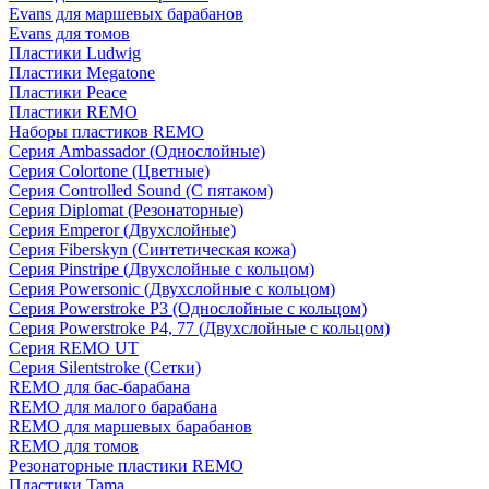
Evans для маршевых барабанов
Evans для томов
Пластики Ludwig
Пластики Megatone
Пластики Peace
Пластики REMO
Наборы пластиков REMO
Серия Ambassador (Однослойные)
Серия Colortone (Цветные)
Серия Controlled Sound (С пятаком)
Серия Diplomat (Резонаторные)
Серия Emperor (Двухслойные)
Серия Fiberskyn (Синтетическая кожа)
Серия Pinstripe (Двухслойные с кольцом)
Серия Powersonic (Двухслойные с кольцом)
Серия Powerstroke P3 (Однослойные с кольцом)
Серия Powerstroke P4, 77 (Двухслойные с кольцом)
Серия REMO UT
Серия Silentstroke (Сетки)
REMO для бас-барабана
REMO для малого барабана
REMO для маршевых барабанов
REMO для томов
Резонаторные пластики REMO
Пластики Tama