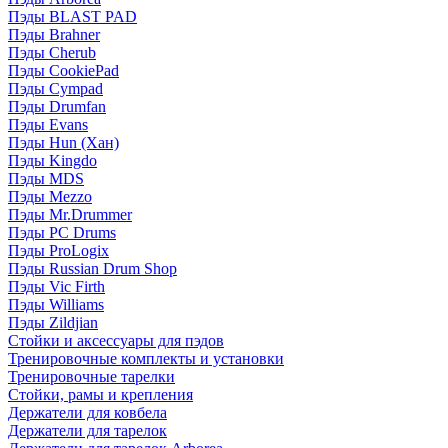
Пэды BLAST PAD
Пэды Brahner
Пэды Cherub
Пэды CookiePad
Пэды Cympad
Пэды Drumfan
Пэды Evans
Пэды Hun (Хан)
Пэды Kingdo
Пэды MDS
Пэды Mezzo
Пэды Mr.Drummer
Пэды PC Drums
Пэды ProLogix
Пэды Russian Drum Shop
Пэды Vic Firth
Пэды Williams
Пэды Zildjian
Стойки и аксессуары для пэдов
Тренировочные комплекты и установки
Тренировочные тарелки
Стойки, рамы и крепления
Держатели для ковбела
Держатели для тарелок