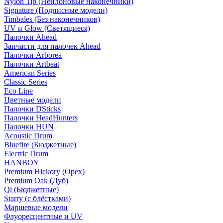
Nylon Tip (Нейлоновые наконечники)
Signature (Подписные модели)
Timbales (Без наконечников)
UV и Glow (Светящиеся)
Палочки Ahead
Запчасти для палочек Ahead
Палочки Arborea
Палочки Artbeat
American Series
Classic Series
Eco Line
Цветные модели
Палочки DSticks
Палочки HeadHunters
Палочки HUN
Acoustic Drum
Bluefire (Бюджетные)
Electric Drum
HANBOY
Premium Hickory (Орех)
Premium Oak (Дуб)
Qi (Бюджетные)
Starry (с блёстками)
Маршевые модели
Флуоресцентные и UV