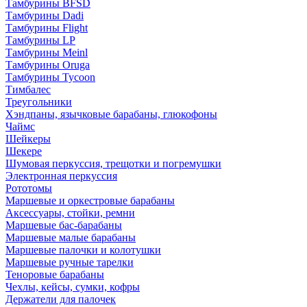
Тамбурины BFSD
Тамбурины Dadi
Тамбурины Flight
Тамбурины LP
Тамбурины Meinl
Тамбурины Oruga
Тамбурины Tycoon
Тимбалес
Треугольники
Хэндпаны, язычковые барабаны, глюкофоны
Чаймс
Шейкеры
Шекере
Шумовая перкуссия, трещотки и погремушки
Электронная перкуссия
Рототомы
Маршевые и оркестровые барабаны
Аксессуары, стойки, ремни
Маршевые бас-барабаны
Маршевые малые барабаны
Маршевые палочки и колотушки
Маршевые ручные тарелки
Теноровые барабаны
Чехлы, кейсы, сумки, кофры
Держатели для палочек