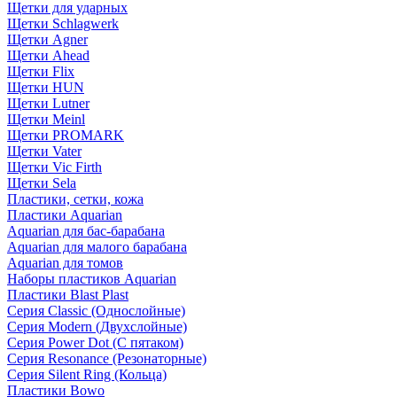
Щетки для ударных
Щетки Schlagwerk
Щетки Agner
Щетки Ahead
Щетки Flix
Щетки HUN
Щетки Lutner
Щетки Meinl
Щетки PROMARK
Щетки Vater
Щетки Vic Firth
Щетки Sela
Пластики, сетки, кожа
Пластики Aquarian
Aquarian для бас-барабана
Aquarian для малого барабана
Aquarian для томов
Наборы пластиков Aquarian
Пластики Blast Plast
Серия Classic (Однослойные)
Серия Modern (Двухслойные)
Серия Power Dot (С пятаком)
Серия Resonance (Резонаторные)
Серия Silent Ring (Кольца)
Пластики Bowo