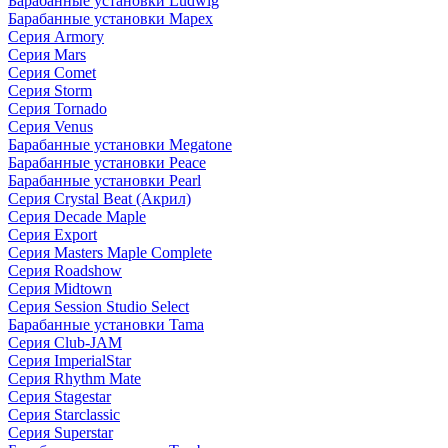
Барабанные установки Ludwig
Барабанные установки Mapex
Серия Armory
Серия Mars
Серия Comet
Серия Storm
Серия Tornado
Серия Venus
Барабанные установки Megatone
Барабанные установки Peace
Барабанные установки Pearl
Серия Crystal Beat (Акрил)
Серия Decade Maple
Серия Export
Серия Masters Maple Complete
Серия Roadshow
Серия Midtown
Серия Session Studio Select
Барабанные установки Tama
Серия Club-JAM
Серия ImperialStar
Серия Rhythm Mate
Серия Stagestar
Серия Starclassic
Серия Superstar