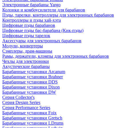
Электронные барабаны Yargo
Колонки и комбоусилители для барабанов
Пэды, тарелки, контроллеры для электронных барабанов
Контроллеры и пэды хай-хэта
Цифровые пэды барабанов
Цифровые пэды бас-барабана (Кик-пэды)
Цифровые пэды тарелок
Аксессуары для электронных барабанов
Модули, конвертеры
Сэмплеры, драм-машины
Рамы, держатели, клэмпы для электронных барабанов
Чехлы для электроники
Акустические барабаны
Барабанные установки Arcanum
Барабанные установки Brahner
Барабанные установки DDS
Барабанные установки Dixon
Барабанные установки DW
Серия Collector's
Серия Design Series
Серия Performance Series
Барабанные установки Foix
Барабанные установки Gretsch
Барабанные установки LDrums