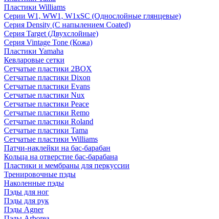
Пластики Williams
Серии W1, WW1, W1xSC (Однослойные глянцевые)
Серия Density (C напылением Coated)
Серия Target (Двухслойные)
Серия Vintage Tone (Кожа)
Пластики Yamaha
Кевларовые сетки
Сетчатые пластики 2BOX
Сетчатые пластики Dixon
Сетчатые пластики Evans
Сетчатые пластики Nux
Сетчатые пластики Peace
Сетчатые пластики Remo
Сетчатые пластики Roland
Сетчатые пластики Tama
Сетчатые пластики Williams
Патчи-наклейки на бас-барабан
Кольца на отверстие бас-барабана
Пластики и мембраны для перкуссии
Тренировочные пэды
Наколенные пэды
Пэды для ног
Пэды для рук
Пэды Agner
Пэды Arborea