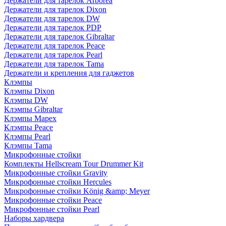
Держатели для тарелок Arborea
Держатели для тарелок Dixon
Держатели для тарелок DW
Держатели для тарелок PDP
Держатели для тарелок Gibraltar
Держатели для тарелок Peace
Держатели для тарелок Pearl
Держатели для тарелок Tama
Держатели и крепления для гаджетов
Клэмпы
Клэмпы Dixon
Клэмпы DW
Клэмпы Gibraltar
Клэмпы Mapex
Клэмпы Peace
Клэмпы Pearl
Клэмпы Tama
Микрофонные стойки
Комплекты Hellscream Tour Drummer Kit
Микрофонные стойки Gravity
Микрофонные стойки Hercules
Микрофонные стойки König &amp; Meyer
Микрофонные стойки Peace
Микрофонные стойки Pearl
Наборы хардвера