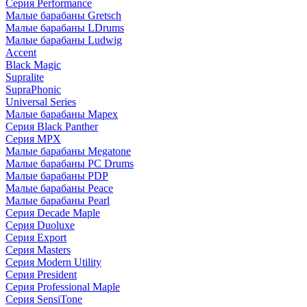
Серия Performance
Малые барабаны Gretsch
Малые барабаны LDrums
Малые барабаны Ludwig
Accent
Black Magic
Supralite
SupraPhonic
Universal Series
Малые барабаны Mapex
Серия Black Panther
Серия MPX
Малые барабаны Megatone
Малые барабаны PC Drums
Малые барабаны PDP
Малые барабаны Peace
Малые барабаны Pearl
Серия Decade Maple
Серия Duoluxe
Серия Export
Серия Masters
Серия Modern Utility
Серия President
Серия Professional Maple
Серия SensiTone