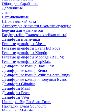
Обода для барабанов
Деревянные
Литые
Штампованные
Штоки для хай-хэта
Аксессуары, запчасти и комплектующие
Беруши для музыкантов
Гаффер тейп (Тканевая клейкая лента)
Демпферы и заглушки
Гелевые демпферы Ahead
Гелевые демпферы Evans EQ Pods
Гелевые демпферы Kingdo
Гелевые демпферы Moongel (RTOM)
Гелевые демпферы SlapKlatz
Демпферные кольца Blast Plast
Демпферные кольца Remo
Демпферные кольца Williams Zero Rings
Демпферные кольца и подушки Evans
Демпферы Gibraltar
Демпферы Meinl
Демпферы Peace
Демпферы Vater
Накладки Big Fat Snare Drum
Накладки Evans SoundOff
Накладки Majestic