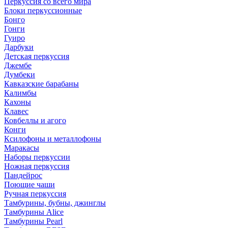
Перкуссия со всего мира
Блоки перкуссионные
Бонго
Гонги
Гуиро
Дарбуки
Детская перкуссия
Джембе
Думбеки
Кавказские барабаны
Калимбы
Кахоны
Клавес
Ковбеллы и агого
Конги
Ксилофоны и металлофоны
Маракасы
Наборы перкуссии
Ножная перкуссия
Пандейрос
Поющие чаши
Ручная перкуссия
Тамбурины, бубны, джинглы
Тамбурины Alice
Тамбурины Pearl