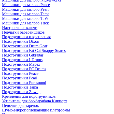
Машинки для малого Nickelworks
Машинки для малого Peace
Машинки для малого Pearl
Машинки для малого Tama
Машинки для малого TJW
Машинки для малого Trick
Настроечные ключи
Перчатки барабанщиков
Подструнники и крепления
Подструнники Dixon
Подструнники Drum Gear
Подструнники Fat Cat Snappy Snares
Подструнники Gibraltar
Подструнники LDrums
Подструнники Mapex
Подструнники PC Drums
Подструнники Peace
Подструнники Pearl
Подструнники Puresound
Подструнники Tama
Подструнники Zowag
Крепления для подструнников
Усилители для бас-барабана Кикпорт
Цепочки для тарелок
Шумо\вибропоглощающие платформы