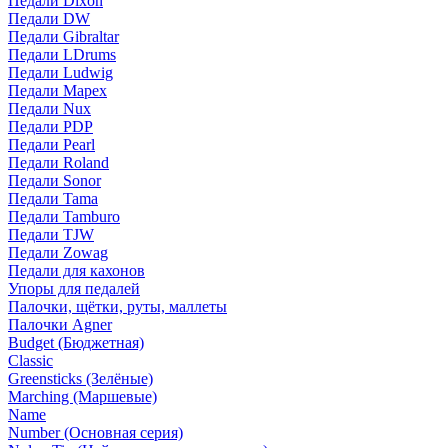
Педали Dixon
Педали DW
Педали Gibraltar
Педали LDrums
Педали Ludwig
Педали Mapex
Педали Nux
Педали PDP
Педали Pearl
Педали Roland
Педали Sonor
Педали Tama
Педали Tamburo
Педали TJW
Педали Zowag
Педали для кахонов
Упоры для педалей
Палочки, щётки, руты, маллеты
Палочки Agner
Budget (Бюджетная)
Classic
Greensticks (Зелёные)
Marching (Маршевые)
Name
Number (Основная серия)