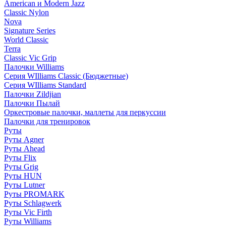
American и Modern Jazz
Classic Nylon
Nova
Signature Series
World Classic
Terra
Classic Vic Grip
Палочки Williams
Серия WIlliams Classic (Бюджетные)
Серия WIlliams Standard
Палочки Zildjian
Палочки Пылай
Оркестровые палочки, маллеты для перкуссии
Палочки для тренировок
Руты
Руты Agner
Руты Ahead
Руты Flix
Руты Grig
Руты HUN
Руты Lutner
Руты PROMARK
Руты Schlagwerk
Руты Vic Firth
Руты Williams