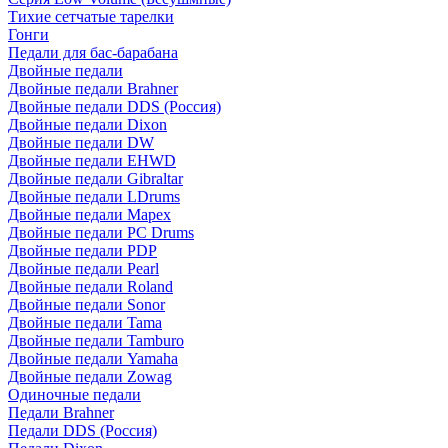
Тихие сетчатые тарелки
Гонги
Педали для бас-барабана
Двойные педали
Двойные педали Brahner
Двойные педали DDS (Россия)
Двойные педали Dixon
Двойные педали DW
Двойные педали EHWD
Двойные педали Gibraltar
Двойные педали LDrums
Двойные педали Mapex
Двойные педали PC Drums
Двойные педали PDP
Двойные педали Pearl
Двойные педали Roland
Двойные педали Sonor
Двойные педали Tama
Двойные педали Tamburo
Двойные педали Yamaha
Двойные педали Zowag
Одиночные педали
Педали Brahner
Педали DDS (Россия)