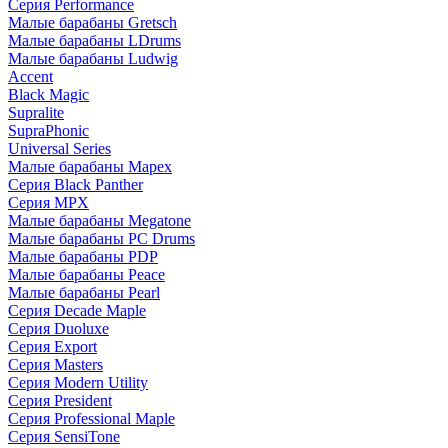
Серия Performance
Малые барабаны Gretsch
Малые барабаны LDrums
Малые барабаны Ludwig
Accent
Black Magic
Supralite
SupraPhonic
Universal Series
Малые барабаны Mapex
Серия Black Panther
Серия MPX
Малые барабаны Megatone
Малые барабаны PC Drums
Малые барабаны PDP
Малые барабаны Peace
Малые барабаны Pearl
Серия Decade Maple
Серия Duoluxe
Серия Export
Серия Masters
Серия Modern Utility
Серия President
Серия Professional Maple
Серия SensiTone