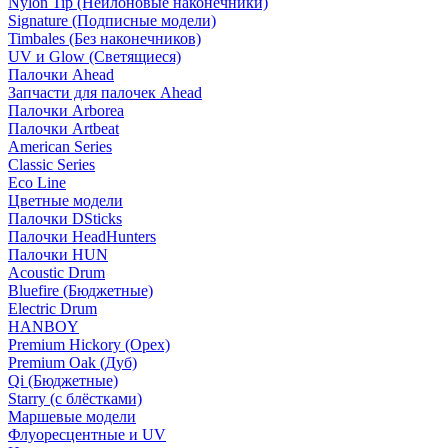
Nylon Tip (Нейлоновые наконечники)
Signature (Подписные модели)
Timbales (Без наконечников)
UV и Glow (Светящиеся)
Палочки Ahead
Запчасти для палочек Ahead
Палочки Arborea
Палочки Artbeat
American Series
Classic Series
Eco Line
Цветные модели
Палочки DSticks
Палочки HeadHunters
Палочки HUN
Acoustic Drum
Bluefire (Бюджетные)
Electric Drum
HANBOY
Premium Hickory (Орех)
Premium Oak (Дуб)
Qi (Бюджетные)
Starry (с блёстками)
Маршевые модели
Флуоресцентные и UV