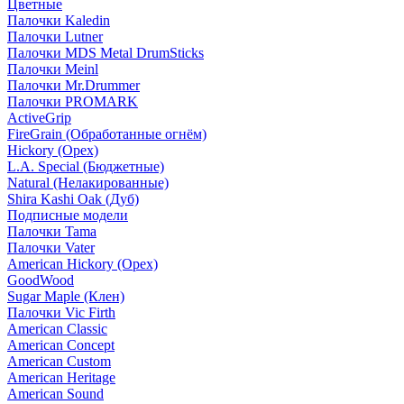
Цветные
Палочки Kaledin
Палочки Lutner
Палочки MDS Metal DrumSticks
Палочки Meinl
Палочки Mr.Drummer
Палочки PROMARK
ActiveGrip
FireGrain (Обработанные огнём)
Hickory (Орех)
L.A. Special (Бюджетные)
Natural (Нелакированные)
Shira Kashi Oak (Дуб)
Подписные модели
Палочки Tama
Палочки Vater
American Hickory (Орех)
GoodWood
Sugar Maple (Клен)
Палочки Vic Firth
American Classic
American Concept
American Custom
American Heritage
American Sound