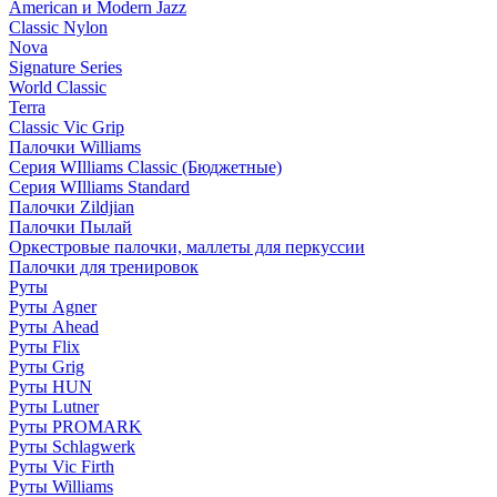
American и Modern Jazz
Classic Nylon
Nova
Signature Series
World Classic
Terra
Classic Vic Grip
Палочки Williams
Серия WIlliams Classic (Бюджетные)
Серия WIlliams Standard
Палочки Zildjian
Палочки Пылай
Оркестровые палочки, маллеты для перкуссии
Палочки для тренировок
Руты
Руты Agner
Руты Ahead
Руты Flix
Руты Grig
Руты HUN
Руты Lutner
Руты PROMARK
Руты Schlagwerk
Руты Vic Firth
Руты Williams