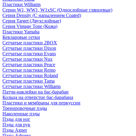
Пластики Williams
Серии W1, WW1, W1xSC (Однослойные глянцевые)
Серия Density (C напылением Coated)
Серия Target (Двухслойные)
Серия Vintage Tone (Кожа)
Пластики Yamaha
Кевларовые сетки
Сетчатые пластики 2BOX
Сетчатые пластики Dixon
Сетчатые пластики Evans
Сетчатые пластики Nux
Сетчатые пластики Peace
Сетчатые пластики Remo
Сетчатые пластики Roland
Сетчатые пластики Tama
Сетчатые пластики Williams
Патчи-наклейки на бас-барабан
Кольца на отверстие бас-барабана
Пластики и мембраны для перкуссии
Тренировочные пэды
Наколенные пэды
Пэды для ног
Пэды для рук
Пэды Agner
Пэды Arborea