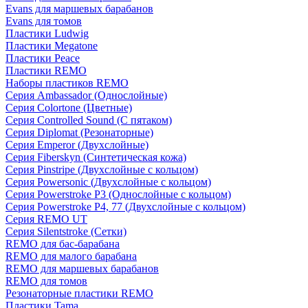
Evans для маршевых барабанов
Evans для томов
Пластики Ludwig
Пластики Megatone
Пластики Peace
Пластики REMO
Наборы пластиков REMO
Серия Ambassador (Однослойные)
Серия Colortone (Цветные)
Серия Controlled Sound (С пятаком)
Серия Diplomat (Резонаторные)
Серия Emperor (Двухслойные)
Серия Fiberskyn (Синтетическая кожа)
Серия Pinstripe (Двухслойные с кольцом)
Серия Powersonic (Двухслойные с кольцом)
Серия Powerstroke P3 (Однослойные с кольцом)
Серия Powerstroke P4, 77 (Двухслойные с кольцом)
Серия REMO UT
Серия Silentstroke (Сетки)
REMO для бас-барабана
REMO для малого барабана
REMO для маршевых барабанов
REMO для томов
Резонаторные пластики REMO
Пластики Tama