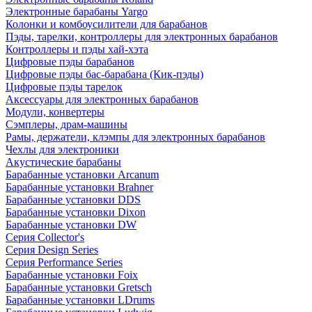
Электронные барабаны Yargo
Колонки и комбоусилители для барабанов
Пэды, тарелки, контроллеры для электронных барабанов
Контроллеры и пэды хай-хэта
Цифровые пэды барабанов
Цифровые пэды бас-барабана (Кик-пэды)
Цифровые пэды тарелок
Аксессуары для электронных барабанов
Модули, конвертеры
Сэмплеры, драм-машины
Рамы, держатели, клэмпы для электронных барабанов
Чехлы для электроники
Акустические барабаны
Барабанные установки Arcanum
Барабанные установки Brahner
Барабанные установки DDS
Барабанные установки Dixon
Барабанные установки DW
Серия Collector's
Серия Design Series
Серия Performance Series
Барабанные установки Foix
Барабанные установки Gretsch
Барабанные установки LDrums