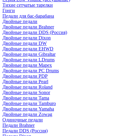
Тихие сетчатые тарелки
Гонги
Педали для бас-барабана
Двойные педали
Двойные педали Brahner
Двойные педали DDS (Россия)
Двойные педали Dixon
Двойные педали DW
Двойные педали EHWD
Двойные педали Gibraltar
Двойные педали LDrums
Двойные педали Mapex
Двойные педали PC Drums
Двойные педали PDP
Двойные педали Pearl
Двойные педали Roland
Двойные педали Sonor
Двойные педали Tama
Двойные педали Tamburo
Двойные педали Yamaha
Двойные педали Zowag
Одиночные педали
Педали Brahner
Педали DDS (Россия)