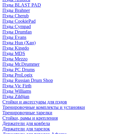
Пэды BLAST PAD
Пэды Brahner
Пэды Cherub
Пэды CookiePad
Пэды Cympad
Пэды Drumfan
Пэды Evans
Пэды Hun (Хан)
Пэды Kingdo
Пэды MDS
Пэды Mezzo
Пэды Mr.Drummer
Пэды PC Drums
Пэды ProLogix
Пэды Russian Drum Shop
Пэды Vic Firth
Пэды Williams
Пэды Zildjian
Стойки и аксессуары для пэдов
Тренировочные комплекты и установки
Тренировочные тарелки
Стойки, рамы и крепления
Держатели для ковбела
Держатели для тарелок