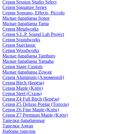
Серия Session Studio Select
Серия Signature Series
Серии Soprano, Effects, Piccolo
Малые барабаны Sonor
Малые барабаны Tama
Серия Metalworks
Серия S.L.P. Sound Lab Project
Серия Soundworks
Серия Starclassic
Серия Woodworks
Малые барабаны Tamburo
Малые барабаны Yamaha
Серия Stage Custom
Малые барабаны Zowag
Серия Aluminum (Алюминий)
Серия Birch (Берёза)
Серия Maple (Клён)
Серия Steel (Сталь)
Серия Z4 Full Birch (Берёза)
Серия Z5 Deluxe Poplar (Тополь)
Серия Z6 Fine Maple (Клён)
Серия Z7 Premium Maple (Клён)
Тарелки барабанные
Тарелки Agean
Наборы тарелок