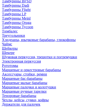
Тамбурины BFSD
Тамбурины Dadi
Тамбурины Flight
Тамбурины LP
Тамбурины Meinl
Тамбурины Oruga
Тамбурины Tycoon
Тимбалес
Треугольники
Хэндпаны, язычковые барабаны, глюкофоны
Чаймс
Шейкеры
Шекере
Шумовая перкуссия, трещотки и погремушки
Электронная перкуссия
Рототомы
Маршевые и оркестровые барабаны
Аксессуары, стойки, ремни
Маршевые бас-барабаны
Маршевые малые барабаны
Маршевые палочки и колотушки
Маршевые ручные тарелки
Теноровые барабаны
Чехлы, кейсы, сумки, кофры
Держатели для палочек