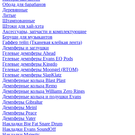
Обода для барабанов
Деревянные
Литые
Штампованные
Штоки для хай-хэта
Аксессуары, запчасти и комплектующие
Беруши для музыкантов
Гаффер тейп (Тканевая клейкая лента)
Демпферы и заглушки
Гелевые демпферы Ahead
Гелевые демпферы Evans EQ Pods
Гелевые демпферы Kingdo
Гелевые демпферы Moongel (RTOM)
Гелевые демпферы SlapKlatz
Демпферные кольца Blast Plast
Демпферные кольца Remo
Демпферные кольца Williams Zero Rings
Демпферные кольца и подушки Evans
Демпферы Gibraltar
Демпферы Meinl
Демпферы Peace
Демпферы Vater
Накладки Big Fat Snare Drum
Накладки Evans SoundOff
Накладки Majestic