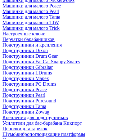
Машинки для малого Nickelworks
Машинки для малого Peace
Машинки для малого Pearl
Машинки для малого Tama
Машинки для малого TJW
Машинки для малого Trick
Настроечные ключи
Перчатки барабанщиков
Подструнники и крепления
Подструнники Dixon
Подструнники Drum Gear
Подструнники Fat Cat Snappy Snares
Подструнники Gibraltar
Подструнники LDrums
Подструнники Mapex
Подструнники PC Drums
Подструнники Peace
Подструнники Pearl
Подструнники Puresound
Подструнники Tama
Подструнники Zowag
Крепления для подструнников
Усилители для бас-барабана Кикпорт
Цепочки для тарелок
Шумо\вибропоглощающие платформы