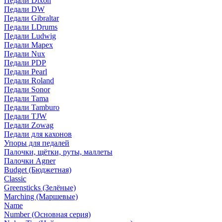
Педали Dixon
Педали DW
Педали Gibraltar
Педали LDrums
Педали Ludwig
Педали Mapex
Педали Nux
Педали PDP
Педали Pearl
Педали Roland
Педали Sonor
Педали Tama
Педали Tamburo
Педали TJW
Педали Zowag
Педали для кахонов
Упоры для педалей
Палочки, щётки, руты, маллеты
Палочки Agner
Budget (Бюджетная)
Classic
Greensticks (Зелёные)
Marching (Маршевые)
Name
Number (Основная серия)