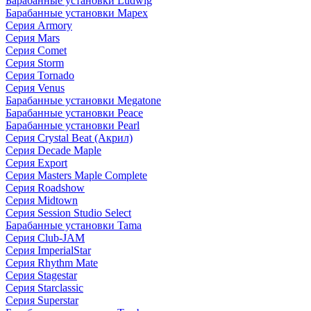
Барабанные установки Ludwig
Барабанные установки Mapex
Серия Armory
Серия Mars
Серия Comet
Серия Storm
Серия Tornado
Серия Venus
Барабанные установки Megatone
Барабанные установки Peace
Барабанные установки Pearl
Серия Crystal Beat (Акрил)
Серия Decade Maple
Серия Export
Серия Masters Maple Complete
Серия Roadshow
Серия Midtown
Серия Session Studio Select
Барабанные установки Tama
Серия Club-JAM
Серия ImperialStar
Серия Rhythm Mate
Серия Stagestar
Серия Starclassic
Серия Superstar