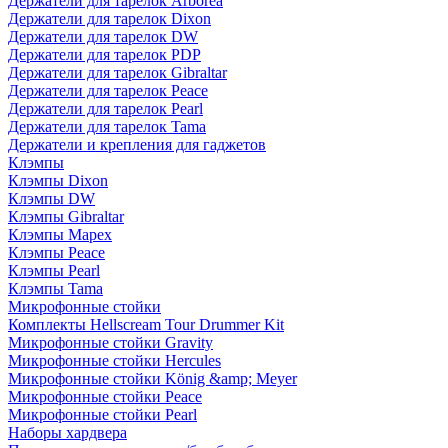
Держатели для тарелок Arborea
Держатели для тарелок Dixon
Держатели для тарелок DW
Держатели для тарелок PDP
Держатели для тарелок Gibraltar
Держатели для тарелок Peace
Держатели для тарелок Pearl
Держатели для тарелок Tama
Держатели и крепления для гаджетов
Клэмпы
Клэмпы Dixon
Клэмпы DW
Клэмпы Gibraltar
Клэмпы Mapex
Клэмпы Peace
Клэмпы Pearl
Клэмпы Tama
Микрофонные стойки
Комплекты Hellscream Tour Drummer Kit
Микрофонные стойки Gravity
Микрофонные стойки Hercules
Микрофонные стойки König &amp; Meyer
Микрофонные стойки Peace
Микрофонные стойки Pearl
Наборы хардвера