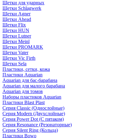
Щетки для ударных
Щетки Schlagwerk
Щетки Agner
Щетки Ahead
Щетки Flix
Щетки HUN
Щетки Lutner
Щетки Meinl
Щетки PROMARK
Щетки Vater
Щетки Vic Firth
Щетки Sela
Пластики, сетки, кожа
Пластики Aquarian
Aquarian для бас-барабана
Aquarian для малого барабана
Aquarian для томов
Наборы пластиков Aquarian
Пластики Blast Plast
Серия Classic (Однослойные)
Серия Modern (Двухслойные)
Серия Power Dot (С пятаком)
Серия Resonance (Резонаторные)
Серия Silent Ring (Кольца)
Пластики Bowo