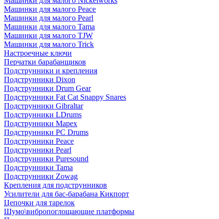
Машинки для малого Nickelworks
Машинки для малого Peace
Машинки для малого Pearl
Машинки для малого Tama
Машинки для малого TJW
Машинки для малого Trick
Настроечные ключи
Перчатки барабанщиков
Подструнники и крепления
Подструнники Dixon
Подструнники Drum Gear
Подструнники Fat Cat Snappy Snares
Подструнники Gibraltar
Подструнники LDrums
Подструнники Mapex
Подструнники PC Drums
Подструнники Peace
Подструнники Pearl
Подструнники Puresound
Подструнники Tama
Подструнники Zowag
Крепления для подструнников
Усилители для бас-барабана Кикпорт
Цепочки для тарелок
Шумо\вибропоглощающие платформы