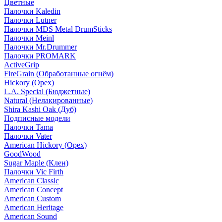
Цветные
Палочки Kaledin
Палочки Lutner
Палочки MDS Metal DrumSticks
Палочки Meinl
Палочки Mr.Drummer
Палочки PROMARK
ActiveGrip
FireGrain (Обработанные огнём)
Hickory (Орех)
L.A. Special (Бюджетные)
Natural (Нелакированные)
Shira Kashi Oak (Дуб)
Подписные модели
Палочки Tama
Палочки Vater
American Hickory (Орех)
GoodWood
Sugar Maple (Клен)
Палочки Vic Firth
American Classic
American Concept
American Custom
American Heritage
American Sound