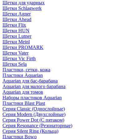
Щетки для ударных
Щетки Schlagwerk
Щетки Agner
Щетки Ahead
Щетки Flix
Щетки HUN
Щетки Lutner
Щетки Meinl
Щетки PROMARK
Щетки Vater
Щетки Vic Firth
Щетки Sela
Пластики, сетки, кожа
Пластики Aquarian
Aquarian для бас-барабана
Aquarian для малого барабана
Aquarian для томов
Наборы пластиков Aquarian
Пластики Blast Plast
Серия Classic (Однослойные)
Серия Modern (Двухслойные)
Серия Power Dot (С пятаком)
Серия Resonance (Резонаторные)
Серия Silent Ring (Кольца)
Пластики Bowo