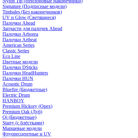
Nylon Tip (Нейлоновые наконечники)
Signature (Подписные модели)
Timbales (Без наконечников)
UV и Glow (Светящиеся)
Палочки Ahead
Запчасти для палочек Ahead
Палочки Arborea
Палочки Artbeat
American Series
Classic Series
Eco Line
Цветные модели
Палочки DSticks
Палочки HeadHunters
Палочки HUN
Acoustic Drum
Bluefire (Бюджетные)
Electric Drum
HANBOY
Premium Hickory (Орех)
Premium Oak (Дуб)
Qi (Бюджетные)
Starry (с блёстками)
Маршевые модели
Флуоресцентные и UV