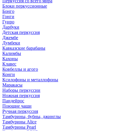
Перкуссия со всего мира
Блоки перкуссионные
Бонго
Гонги
Гуиро
Дарбуки
Детская перкуссия
Джембе
Думбеки
Кавказские барабаны
Калимбы
Кахоны
Клавес
Ковбеллы и агого
Конги
Ксилофоны и металлофоны
Маракасы
Наборы перкуссии
Ножная перкуссия
Пандейрос
Поющие чаши
Ручная перкуссия
Тамбурины, бубны, джинглы
Тамбурины Alice
Тамбурины Pearl