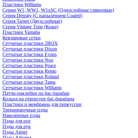
Пластики Williams
Серии W1, WW1, W1xSC (Однослойные глянцевые)
Серия Density (C напылением Coated)
Серия Target (Двухслойные)
Серия Vintage Tone (Кожа)
Пластики Yamaha
Кевларовые сетки
Сетчатые пластики 2BOX
Сетчатые пластики Dixon
Сетчатые пластики Evans
Сетчатые пластики Nux
Сетчатые пластики Peace
Сетчатые пластики Remo
Сетчатые пластики Roland
Сетчатые пластики Tama
Сетчатые пластики Williams
Патчи-наклейки на бас-барабан
Кольца на отверстие бас-барабана
Пластики и мембраны для перкуссии
Тренировочные пэды
Наколенные пэды
Пэды для ног
Пэды для рук
Пэды Agner
Пэды Arborea