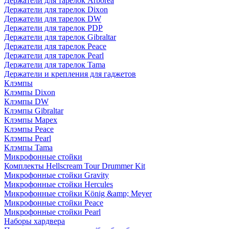
Держатели для тарелок Arborea
Держатели для тарелок Dixon
Держатели для тарелок DW
Держатели для тарелок PDP
Держатели для тарелок Gibraltar
Держатели для тарелок Peace
Держатели для тарелок Pearl
Держатели для тарелок Tama
Держатели и крепления для гаджетов
Клэмпы
Клэмпы Dixon
Клэмпы DW
Клэмпы Gibraltar
Клэмпы Mapex
Клэмпы Peace
Клэмпы Pearl
Клэмпы Tama
Микрофонные стойки
Комплекты Hellscream Tour Drummer Kit
Микрофонные стойки Gravity
Микрофонные стойки Hercules
Микрофонные стойки König &amp; Meyer
Микрофонные стойки Peace
Микрофонные стойки Pearl
Наборы хардвера