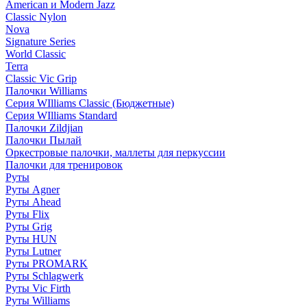
American и Modern Jazz
Classic Nylon
Nova
Signature Series
World Classic
Terra
Classic Vic Grip
Палочки Williams
Серия WIlliams Classic (Бюджетные)
Серия WIlliams Standard
Палочки Zildjian
Палочки Пылай
Оркестровые палочки, маллеты для перкуссии
Палочки для тренировок
Руты
Руты Agner
Руты Ahead
Руты Flix
Руты Grig
Руты HUN
Руты Lutner
Руты PROMARK
Руты Schlagwerk
Руты Vic Firth
Руты Williams