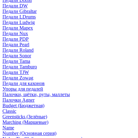
Педали Dixon
Педали DW
Педали Gibraltar
Педали LDrums
Педали Ludwig
Педали Mapex
Педали Nux
Педали PDP
Педали Pearl
Педали Roland
Педали Sonor
Педали Tama
Педали Tamburo
Педали TJW
Педали Zowag
Педали для кахонов
Упоры для педалей
Палочки, щётки, руты, маллеты
Палочки Agner
Budget (Бюджетная)
Classic
Greensticks (Зелёные)
Marching (Маршевые)
Name
Number (Основная серия)