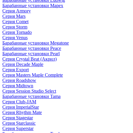
Барабанные установки Ludwig
Барабанные установки Mapex
Серия Armory
Серия Mars
Серия Comet
Серия Storm
Серия Tornado
Серия Venus
Барабанные установки Megatone
Барабанные установки Peace
Барабанные установки Pearl
Серия Crystal Beat (Акрил)
Серия Decade Maple
Серия Export
Серия Masters Maple Complete
Серия Roadshow
Серия Midtown
Серия Session Studio Select
Барабанные установки Tama
Серия Club-JAM
Серия ImperialStar
Серия Rhythm Mate
Серия Stagestar
Серия Starclassic
Серия Superstar