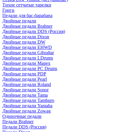
Тихие сетчатые тарелки
Гонги
Педали для бас-барабана
Двойные педали
Двойные педали Brahner
Двойные педали DDS (Россия)
Двойные педали Dixon
Двойные педали DW
Двойные педали EHWD
Двойные педали Gibraltar
Двойные педали LDrums
Двойные педали Mapex
Двойные педали PC Drums
Двойные педали PDP
Двойные педали Pearl
Двойные педали Roland
Двойные педали Sonor
Двойные педали Tama
Двойные педали Tamburo
Двойные педали Yamaha
Двойные педали Zowag
Одиночные педали
Педали Brahner
Педали DDS (Россия)