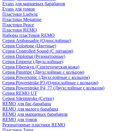
Evans для маршевых барабанов
Evans для томов
Пластики Ludwig
Пластики Megatone
Пластики Peace
Пластики REMO
Наборы пластиков REMO
Серия Ambassador (Однослойные)
Серия Colortone (Цветные)
Серия Controlled Sound (С пятаком)
Серия Diplomat (Резонаторные)
Серия Emperor (Двухслойные)
Серия Fiberskyn (Синтетическая кожа)
Серия Pinstripe (Двухслойные с кольцом)
Серия Powersonic (Двухслойные с кольцом)
Серия Powerstroke P3 (Однослойные с кольцом)
Серия Powerstroke P4, 77 (Двухслойные с кольцом)
Серия REMO UT
Серия Silentstroke (Сетки)
REMO для бас-барабана
REMO для малого барабана
REMO для маршевых барабанов
REMO для томов
Резонаторные пластики REMO
Пластики Tama