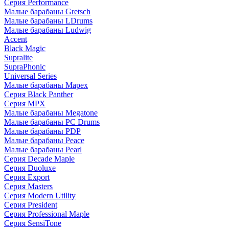
Серия Performance
Малые барабаны Gretsch
Малые барабаны LDrums
Малые барабаны Ludwig
Accent
Black Magic
Supralite
SupraPhonic
Universal Series
Малые барабаны Mapex
Серия Black Panther
Серия MPX
Малые барабаны Megatone
Малые барабаны PC Drums
Малые барабаны PDP
Малые барабаны Peace
Малые барабаны Pearl
Серия Decade Maple
Серия Duoluxe
Серия Export
Серия Masters
Серия Modern Utility
Серия President
Серия Professional Maple
Серия SensiTone