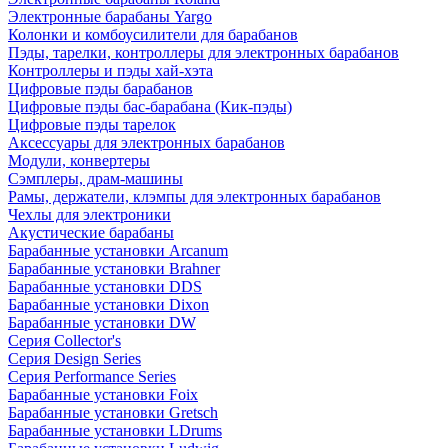
Электронные барабаны Yargo
Колонки и комбоусилители для барабанов
Пэды, тарелки, контроллеры для электронных барабанов
Контроллеры и пэды хай-хэта
Цифровые пэды барабанов
Цифровые пэды бас-барабана (Кик-пэды)
Цифровые пэды тарелок
Аксессуары для электронных барабанов
Модули, конвертеры
Сэмплеры, драм-машины
Рамы, держатели, клэмпы для электронных барабанов
Чехлы для электроники
Акустические барабаны
Барабанные установки Arcanum
Барабанные установки Brahner
Барабанные установки DDS
Барабанные установки Dixon
Барабанные установки DW
Серия Collector's
Серия Design Series
Серия Performance Series
Барабанные установки Foix
Барабанные установки Gretsch
Барабанные установки LDrums