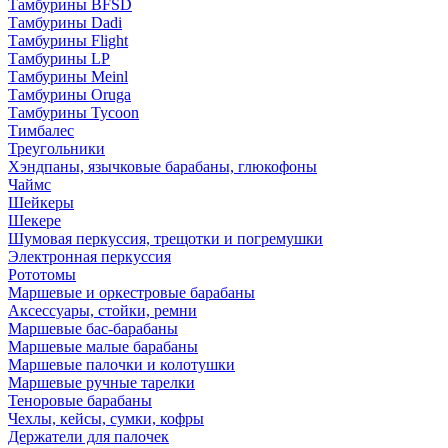
Тамбурины BFSD
Тамбурины Dadi
Тамбурины Flight
Тамбурины LP
Тамбурины Meinl
Тамбурины Oruga
Тамбурины Tycoon
Тимбалес
Треугольники
Хэндпаны, язычковые барабаны, глюкофоны
Чаймс
Шейкеры
Шекере
Шумовая перкуссия, трещотки и погремушки
Электронная перкуссия
Рототомы
Маршевые и оркестровые барабаны
Аксессуары, стойки, ремни
Маршевые бас-барабаны
Маршевые малые барабаны
Маршевые палочки и колотушки
Маршевые ручные тарелки
Теноровые барабаны
Чехлы, кейсы, сумки, кофры
Держатели для палочек