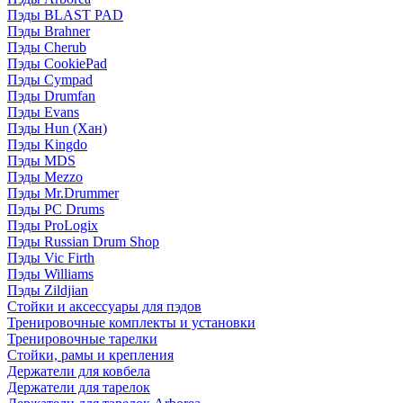
Пэды BLAST PAD
Пэды Brahner
Пэды Cherub
Пэды CookiePad
Пэды Cympad
Пэды Drumfan
Пэды Evans
Пэды Hun (Хан)
Пэды Kingdo
Пэды MDS
Пэды Mezzo
Пэды Mr.Drummer
Пэды PC Drums
Пэды ProLogix
Пэды Russian Drum Shop
Пэды Vic Firth
Пэды Williams
Пэды Zildjian
Стойки и аксессуары для пэдов
Тренировочные комплекты и установки
Тренировочные тарелки
Стойки, рамы и крепления
Держатели для ковбела
Держатели для тарелок