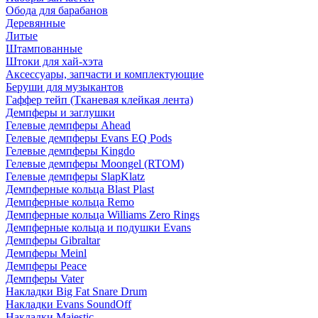
Обода для барабанов
Деревянные
Литые
Штампованные
Штоки для хай-хэта
Аксессуары, запчасти и комплектующие
Беруши для музыкантов
Гаффер тейп (Тканевая клейкая лента)
Демпферы и заглушки
Гелевые демпферы Ahead
Гелевые демпферы Evans EQ Pods
Гелевые демпферы Kingdo
Гелевые демпферы Moongel (RTOM)
Гелевые демпферы SlapKlatz
Демпферные кольца Blast Plast
Демпферные кольца Remo
Демпферные кольца Williams Zero Rings
Демпферные кольца и подушки Evans
Демпферы Gibraltar
Демпферы Meinl
Демпферы Peace
Демпферы Vater
Накладки Big Fat Snare Drum
Накладки Evans SoundOff
Накладки Majestic