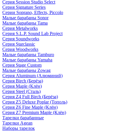
Серия Session Studio Select
Серия Signature Series
Серии Soprano, Effects, Piccolo
Малые барабаны Sonor
Малые барабаны Tama
Серия Metalworks
Серия S.L.P. Sound Lab Project
Серия Soundworks
Серия Starclassic
Серия Woodworks
Малые барабаны Tamburo
Малые барабаны Yamaha
Серия Stage Custom
Малые барабаны Zowag
Серия Aluminum (Алюминий)
Серия Birch (Берёза)
Серия Maple (Клён)
Серия Steel (Сталь)
Серия Z4 Full Birch (Берёза)
Серия Z5 Deluxe Poplar (Тополь)
Серия Z6 Fine Maple (Клён)
Серия Z7 Premium Maple (Клён)
Тарелки барабанные
Тарелки Agean
Наборы тарелок