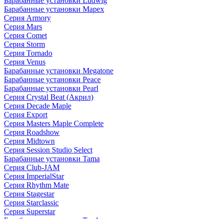
Барабанные установки Ludwig
Барабанные установки Mapex
Серия Armory
Серия Mars
Серия Comet
Серия Storm
Серия Tornado
Серия Venus
Барабанные установки Megatone
Барабанные установки Peace
Барабанные установки Pearl
Серия Crystal Beat (Акрил)
Серия Decade Maple
Серия Export
Серия Masters Maple Complete
Серия Roadshow
Серия Midtown
Серия Session Studio Select
Барабанные установки Tama
Серия Club-JAM
Серия ImperialStar
Серия Rhythm Mate
Серия Stagestar
Серия Starclassic
Серия Superstar