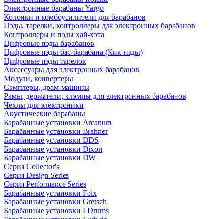
Электронные барабаны Yargo
Колонки и комбоусилители для барабанов
Пэды, тарелки, контроллеры для электронных барабанов
Контроллеры и пэды хай-хэта
Цифровые пэды барабанов
Цифровые пэды бас-барабана (Кик-пэды)
Цифровые пэды тарелок
Аксессуары для электронных барабанов
Модули, конвертеры
Сэмплеры, драм-машины
Рамы, держатели, клэмпы для электронных барабанов
Чехлы для электроники
Акустические барабаны
Барабанные установки Arcanum
Барабанные установки Brahner
Барабанные установки DDS
Барабанные установки Dixon
Барабанные установки DW
Серия Collector's
Серия Design Series
Серия Performance Series
Барабанные установки Foix
Барабанные установки Gretsch
Барабанные установки LDrums