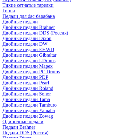
Тихие сетчатые тарелки
Гонги
Педали для бас-барабана
Двойные педали
Двойные педали Brahner
Двойные педали DDS (Россия)
Двойные педали Dixon
Двойные педали DW
Двойные педали EHWD
Двойные педали Gibraltar
Двойные педали LDrums
Двойные педали Mapex
Двойные педали PC Drums
Двойные педали PDP
Двойные педали Pearl
Двойные педали Roland
Двойные педали Sonor
Двойные педали Tama
Двойные педали Tamburo
Двойные педали Yamaha
Двойные педали Zowag
Одиночные педали
Педали Brahner
Педали DDS (Россия)