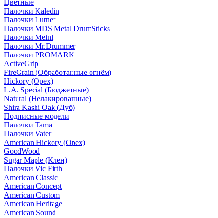
Цветные
Палочки Kaledin
Палочки Lutner
Палочки MDS Metal DrumSticks
Палочки Meinl
Палочки Mr.Drummer
Палочки PROMARK
ActiveGrip
FireGrain (Обработанные огнём)
Hickory (Орех)
L.A. Special (Бюджетные)
Natural (Нелакированные)
Shira Kashi Oak (Дуб)
Подписные модели
Палочки Tama
Палочки Vater
American Hickory (Орех)
GoodWood
Sugar Maple (Клен)
Палочки Vic Firth
American Classic
American Concept
American Custom
American Heritage
American Sound