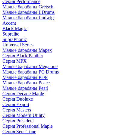
Серия Performance
Малые барабаны Gretsch
Малые барабаны LDrums
Малые барабаны Ludwig
Accent
Black Magic
Supralite
SupraPhonic
Universal Series
Малые барабаны Mapex
Серия Black Panther
Серия MPX
Малые барабаны Megatone
Малые барабаны PC Drums
Малые барабаны PDP
Малые барабаны Peace
Малые барабаны Pearl
Серия Decade Maple
Серия Duoluxe
Серия Export
Серия Masters
Серия Modern Utility
Серия President
Серия Professional Maple
Серия SensiTone