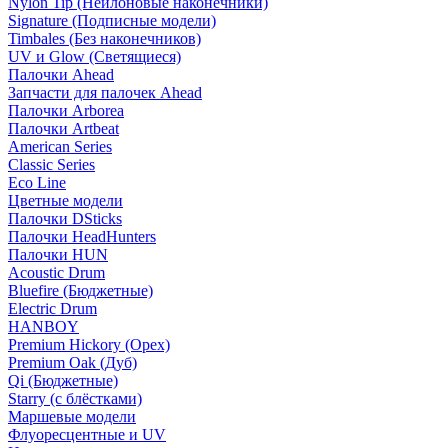
Nylon Tip (Нейлоновые наконечники)
Signature (Подписные модели)
Timbales (Без наконечников)
UV и Glow (Светящиеся)
Палочки Ahead
Запчасти для палочек Ahead
Палочки Arborea
Палочки Artbeat
American Series
Classic Series
Eco Line
Цветные модели
Палочки DSticks
Палочки HeadHunters
Палочки HUN
Acoustic Drum
Bluefire (Бюджетные)
Electric Drum
HANBOY
Premium Hickory (Орех)
Premium Oak (Дуб)
Qi (Бюджетные)
Starry (с блёстками)
Маршевые модели
Флуоресцентные и UV