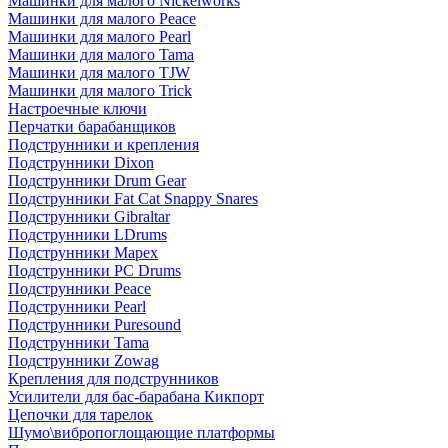
Машинки для малого Nickelworks
Машинки для малого Peace
Машинки для малого Pearl
Машинки для малого Tama
Машинки для малого TJW
Машинки для малого Trick
Настроечные ключи
Перчатки барабанщиков
Подструнники и крепления
Подструнники Dixon
Подструнники Drum Gear
Подструнники Fat Cat Snappy Snares
Подструнники Gibraltar
Подструнники LDrums
Подструнники Mapex
Подструнники PC Drums
Подструнники Peace
Подструнники Pearl
Подструнники Puresound
Подструнники Tama
Подструнники Zowag
Крепления для подструнников
Усилители для бас-барабана Кикпорт
Цепочки для тарелок
Шумо\вибропоглощающие платформы