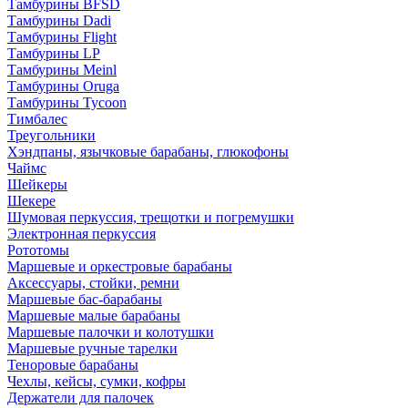
Тамбурины BFSD
Тамбурины Dadi
Тамбурины Flight
Тамбурины LP
Тамбурины Meinl
Тамбурины Oruga
Тамбурины Tycoon
Тимбалес
Треугольники
Хэндпаны, язычковые барабаны, глюкофоны
Чаймс
Шейкеры
Шекере
Шумовая перкуссия, трещотки и погремушки
Электронная перкуссия
Рототомы
Маршевые и оркестровые барабаны
Аксессуары, стойки, ремни
Маршевые бас-барабаны
Маршевые малые барабаны
Маршевые палочки и колотушки
Маршевые ручные тарелки
Теноровые барабаны
Чехлы, кейсы, сумки, кофры
Держатели для палочек