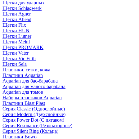
Щетки для ударных
Щетки Schlagwerk
Щетки Agner
Щетки Ahead
Щетки Flix
Щетки HUN
Щетки Lutner
Щетки Meinl
Щетки PROMARK
Щетки Vater
Щетки Vic Firth
Щетки Sela
Пластики, сетки, кожа
Пластики Aquarian
Aquarian для бас-барабана
Aquarian для малого барабана
Aquarian для томов
Наборы пластиков Aquarian
Пластики Blast Plast
Серия Classic (Однослойные)
Серия Modern (Двухслойные)
Серия Power Dot (С пятаком)
Серия Resonance (Резонаторные)
Серия Silent Ring (Кольца)
Пластики Bowo