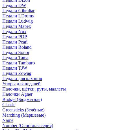
Педали Dixon
Педали DW
Педали Gibraltar
Педали LDrums
Педали Ludwig
Педали Mapex
Педали Nux
Педали PDP
Педали Pearl
Педали Roland
Педали Sonor
Педали Tama
Педали Tamburo
Педали TJW
Педали Zowag
Педали для кахонов
Упоры для педалей
Палочки, щётки, руты, маллеты
Палочки Agner
Budget (Бюджетная)
Classic
Greensticks (Зелёные)
Marching (Маршевые)
Name
Number (Основная серия)