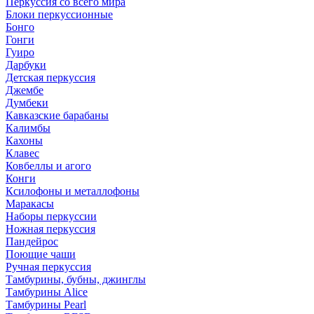
Перкуссия со всего мира
Блоки перкуссионные
Бонго
Гонги
Гуиро
Дарбуки
Детская перкуссия
Джембе
Думбеки
Кавказские барабаны
Калимбы
Кахоны
Клавес
Ковбеллы и агого
Конги
Ксилофоны и металлофоны
Маракасы
Наборы перкуссии
Ножная перкуссия
Пандейрос
Поющие чаши
Ручная перкуссия
Тамбурины, бубны, джинглы
Тамбурины Alice
Тамбурины Pearl