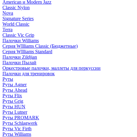
American и Modern Jazz
Classic Nylon
Nova
Signature Series
World Classic
Terra
Classic Vic Grip
Палочки Williams
Серия WIlliams Classic (Бюджетные)
Серия WIlliams Standard
Палочки Zildjian
Палочки Пылай
Оркестровые палочки, маллеты для перкуссии
Палочки для тренировок
Руты
Руты Agner
Руты Ahead
Руты Flix
Руты Grig
Руты HUN
Руты Lutner
Руты PROMARK
Руты Schlagwerk
Руты Vic Firth
Руты Williams