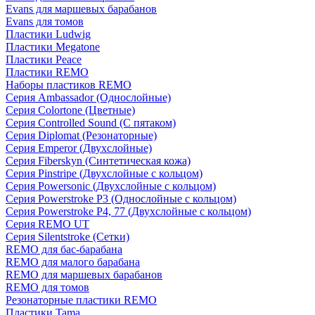
Evans для маршевых барабанов
Evans для томов
Пластики Ludwig
Пластики Megatone
Пластики Peace
Пластики REMO
Наборы пластиков REMO
Серия Ambassador (Однослойные)
Серия Colortone (Цветные)
Серия Controlled Sound (С пятаком)
Серия Diplomat (Резонаторные)
Серия Emperor (Двухслойные)
Серия Fiberskyn (Синтетическая кожа)
Серия Pinstripe (Двухслойные с кольцом)
Серия Powersonic (Двухслойные с кольцом)
Серия Powerstroke P3 (Однослойные с кольцом)
Серия Powerstroke P4, 77 (Двухслойные с кольцом)
Серия REMO UT
Серия Silentstroke (Сетки)
REMO для бас-барабана
REMO для малого барабана
REMO для маршевых барабанов
REMO для томов
Резонаторные пластики REMO
Пластики Tama