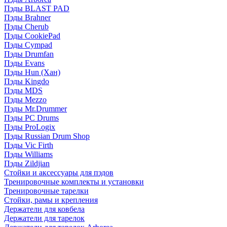
Пэды BLAST PAD
Пэды Brahner
Пэды Cherub
Пэды CookiePad
Пэды Cympad
Пэды Drumfan
Пэды Evans
Пэды Hun (Хан)
Пэды Kingdo
Пэды MDS
Пэды Mezzo
Пэды Mr.Drummer
Пэды PC Drums
Пэды ProLogix
Пэды Russian Drum Shop
Пэды Vic Firth
Пэды Williams
Пэды Zildjian
Стойки и аксессуары для пэдов
Тренировочные комплекты и установки
Тренировочные тарелки
Стойки, рамы и крепления
Держатели для ковбела
Держатели для тарелок