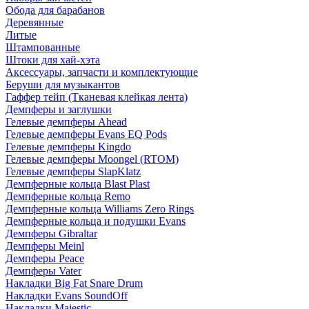
Обода для барабанов
Деревянные
Литые
Штампованные
Штоки для хай-хэта
Аксессуары, запчасти и комплектующие
Беруши для музыкантов
Гаффер тейп (Тканевая клейкая лента)
Демпферы и заглушки
Гелевые демпферы Ahead
Гелевые демпферы Evans EQ Pods
Гелевые демпферы Kingdo
Гелевые демпферы Moongel (RTOM)
Гелевые демпферы SlapKlatz
Демпферные кольца Blast Plast
Демпферные кольца Remo
Демпферные кольца Williams Zero Rings
Демпферные кольца и подушки Evans
Демпферы Gibraltar
Демпферы Meinl
Демпферы Peace
Демпферы Vater
Накладки Big Fat Snare Drum
Накладки Evans SoundOff
Накладки Majestic