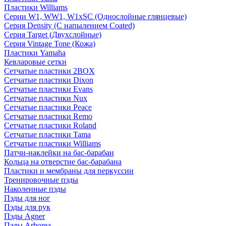
Пластики Williams
Серии W1, WW1, W1xSC (Однослойные глянцевые)
Серия Density (C напылением Coated)
Серия Target (Двухслойные)
Серия Vintage Tone (Кожа)
Пластики Yamaha
Кевларовые сетки
Сетчатые пластики 2BOX
Сетчатые пластики Dixon
Сетчатые пластики Evans
Сетчатые пластики Nux
Сетчатые пластики Peace
Сетчатые пластики Remo
Сетчатые пластики Roland
Сетчатые пластики Tama
Сетчатые пластики Williams
Патчи-наклейки на бас-барабан
Кольца на отверстие бас-барабана
Пластики и мембраны для перкуссии
Тренировочные пэды
Наколенные пэды
Пэды для ног
Пэды для рук
Пэды Agner
Пэды Arborea