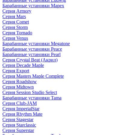
Барабанные установки Ludwig
Барабанные установки Mapex
Серия Armory
Серия Mars
Серия Comet
Серия Storm
Серия Tornado
Серия Venus
Барабанные установки Megatone
Барабанные установки Peace
Барабанные установки Pearl
Серия Crystal Beat (Акрил)
Серия Decade Maple
Серия Export
Серия Masters Maple Complete
Серия Roadshow
Серия Midtown
Серия Session Studio Select
Барабанные установки Tama
Серия Club-JAM
Серия ImperialStar
Серия Rhythm Mate
Серия Stagestar
Серия Starclassic
Серия Superstar