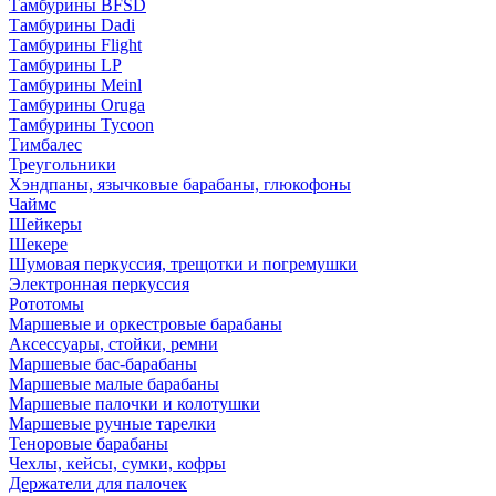
Тамбурины BFSD
Тамбурины Dadi
Тамбурины Flight
Тамбурины LP
Тамбурины Meinl
Тамбурины Oruga
Тамбурины Tycoon
Тимбалес
Треугольники
Хэндпаны, язычковые барабаны, глюкофоны
Чаймс
Шейкеры
Шекере
Шумовая перкуссия, трещотки и погремушки
Электронная перкуссия
Рототомы
Маршевые и оркестровые барабаны
Аксессуары, стойки, ремни
Маршевые бас-барабаны
Маршевые малые барабаны
Маршевые палочки и колотушки
Маршевые ручные тарелки
Теноровые барабаны
Чехлы, кейсы, сумки, кофры
Держатели для палочек