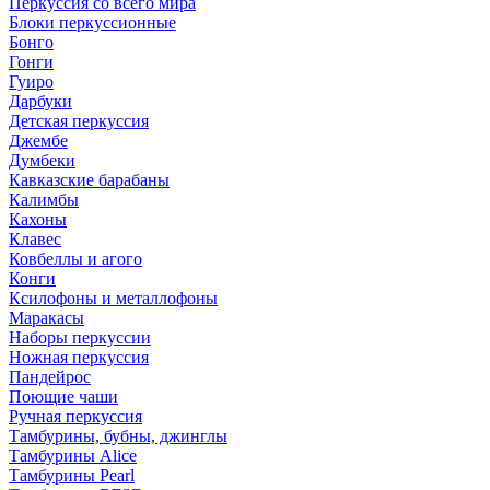
Перкуссия со всего мира
Блоки перкуссионные
Бонго
Гонги
Гуиро
Дарбуки
Детская перкуссия
Джембе
Думбеки
Кавказские барабаны
Калимбы
Кахоны
Клавес
Ковбеллы и агого
Конги
Ксилофоны и металлофоны
Маракасы
Наборы перкуссии
Ножная перкуссия
Пандейрос
Поющие чаши
Ручная перкуссия
Тамбурины, бубны, джинглы
Тамбурины Alice
Тамбурины Pearl