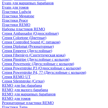
Evans для маршевых барабанов
Evans для томов
Пластики Ludwig
Пластики Megatone
Пластики Peace
Пластики REMO
Наборы пластиков REMO
Серия Ambassador (Однослойные)
Серия Colortone (Цветные)
Серия Controlled Sound (С пятаком)
Серия Diplomat (Резонаторные)
Серия Emperor (Двухслойные)
Серия Fiberskyn (Синтетическая кожа)
Серия Pinstripe (Двухслойные с кольцом)
Серия Powersonic (Двухслойные с кольцом)
Серия Powerstroke P3 (Однослойные с кольцом)
Серия Powerstroke P4, 77 (Двухслойные с кольцом)
Серия REMO UT
Серия Silentstroke (Сетки)
REMO для бас-барабана
REMO для малого барабана
REMO для маршевых барабанов
REMO для томов
Резонаторные пластики REMO
Пластики Tama