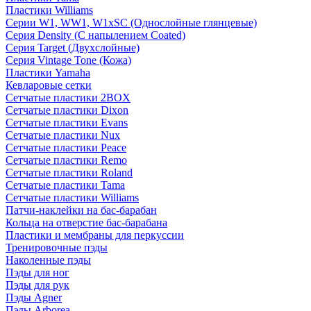
Пластики Williams
Серии W1, WW1, W1xSC (Однослойные глянцевые)
Серия Density (C напылением Coated)
Серия Target (Двухслойные)
Серия Vintage Tone (Кожа)
Пластики Yamaha
Кевларовые сетки
Сетчатые пластики 2BOX
Сетчатые пластики Dixon
Сетчатые пластики Evans
Сетчатые пластики Nux
Сетчатые пластики Peace
Сетчатые пластики Remo
Сетчатые пластики Roland
Сетчатые пластики Tama
Сетчатые пластики Williams
Патчи-наклейки на бас-барабан
Кольца на отверстие бас-барабана
Пластики и мембраны для перкуссии
Тренировочные пэды
Наколенные пэды
Пэды для ног
Пэды для рук
Пэды Agner
Пэды Arborea