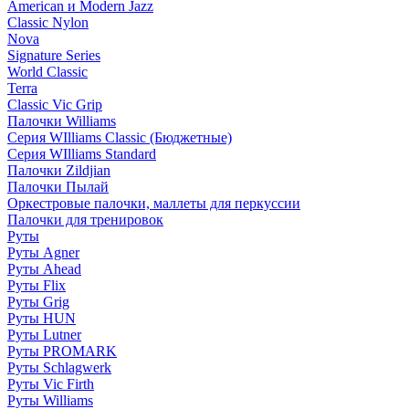
American и Modern Jazz
Classic Nylon
Nova
Signature Series
World Classic
Terra
Classic Vic Grip
Палочки Williams
Серия WIlliams Classic (Бюджетные)
Серия WIlliams Standard
Палочки Zildjian
Палочки Пылай
Оркестровые палочки, маллеты для перкуссии
Палочки для тренировок
Руты
Руты Agner
Руты Ahead
Руты Flix
Руты Grig
Руты HUN
Руты Lutner
Руты PROMARK
Руты Schlagwerk
Руты Vic Firth
Руты Williams