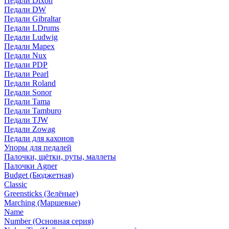
Педали Dixon
Педали DW
Педали Gibraltar
Педали LDrums
Педали Ludwig
Педали Mapex
Педали Nux
Педали PDP
Педали Pearl
Педали Roland
Педали Sonor
Педали Tama
Педали Tamburo
Педали TJW
Педали Zowag
Педали для кахонов
Упоры для педалей
Палочки, щётки, руты, маллеты
Палочки Agner
Budget (Бюджетная)
Classic
Greensticks (Зелёные)
Marching (Маршевые)
Name
Number (Основная серия)