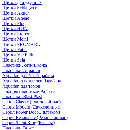
Щетки для ударных
Щетки Schlagwerk
Щетки Agner
Щетки Ahead
Щетки Flix
Щетки HUN
Щетки Lutner
Щетки Meinl
Щетки PROMARK
Щетки Vater
Щетки Vic Firth
Щетки Sela
Пластики, сетки, кожа
Пластики Aquarian
Aquarian для бас-барабана
Aquarian для малого барабана
Aquarian для томов
Наборы пластиков Aquarian
Пластики Blast Plast
Серия Classic (Однослойные)
Серия Modern (Двухслойные)
Серия Power Dot (С пятаком)
Серия Resonance (Резонаторные)
Серия Silent Ring (Кольца)
Пластики Bowo