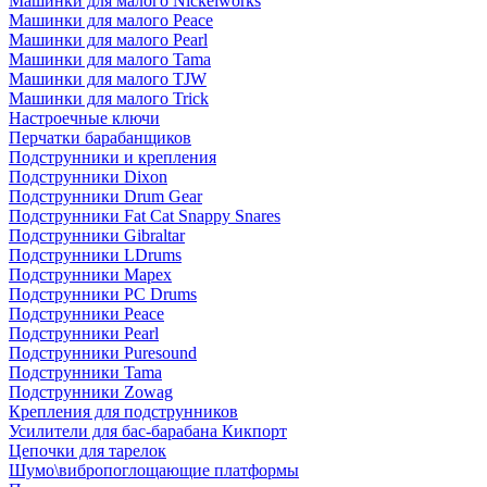
Машинки для малого Nickelworks
Машинки для малого Peace
Машинки для малого Pearl
Машинки для малого Tama
Машинки для малого TJW
Машинки для малого Trick
Настроечные ключи
Перчатки барабанщиков
Подструнники и крепления
Подструнники Dixon
Подструнники Drum Gear
Подструнники Fat Cat Snappy Snares
Подструнники Gibraltar
Подструнники LDrums
Подструнники Mapex
Подструнники PC Drums
Подструнники Peace
Подструнники Pearl
Подструнники Puresound
Подструнники Tama
Подструнники Zowag
Крепления для подструнников
Усилители для бас-барабана Кикпорт
Цепочки для тарелок
Шумо\вибропоглощающие платформы