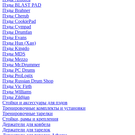
Пэды BLAST PAD
Пэды Brahner
Пэды Cherub
Пэды CookiePad
Пэды Cympad
Пэды Drumfan
Пэды Evans
Пэды Hun (Хан)
Пэды Kingdo
Пэды MDS
Пэды Mezzo
Пэды Mr.Drummer
Пэды PC Drums
Пэды ProLogix
Пэды Russian Drum Shop
Пэды Vic Firth
Пэды Williams
Пэды Zildjian
Стойки и аксессуары для пэдов
Тренировочные комплекты и установки
Тренировочные тарелки
Стойки, рамы и крепления
Держатели для ковбела
Держатели для тарелок