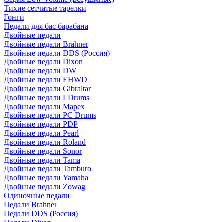
Тихие сетчатые тарелки
Гонги
Педали для бас-барабана
Двойные педали
Двойные педали Brahner
Двойные педали DDS (Россия)
Двойные педали Dixon
Двойные педали DW
Двойные педали EHWD
Двойные педали Gibraltar
Двойные педали LDrums
Двойные педали Mapex
Двойные педали PC Drums
Двойные педали PDP
Двойные педали Pearl
Двойные педали Roland
Двойные педали Sonor
Двойные педали Tama
Двойные педали Tamburo
Двойные педали Yamaha
Двойные педали Zowag
Одиночные педали
Педали Brahner
Педали DDS (Россия)