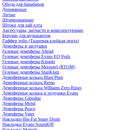
Обода для барабанов
Деревянные
Литые
Штампованные
Штоки для хай-хэта
Аксессуары, запчасти и комплектующие
Беруши для музыкантов
Гаффер тейп (Тканевая клейкая лента)
Демпферы и заглушки
Гелевые демпферы Ahead
Гелевые демпферы Evans EQ Pods
Гелевые демпферы Kingdo
Гелевые демпферы Moongel (RTOM)
Гелевые демпферы SlapKlatz
Демпферные кольца Blast Plast
Демпферные кольца Remo
Демпферные кольца Williams Zero Rings
Демпферные кольца и подушки Evans
Демпферы Gibraltar
Демпферы Meinl
Демпферы Peace
Демпферы Vater
Накладки Big Fat Snare Drum
Накладки Evans SoundOff
Накладки Majestic