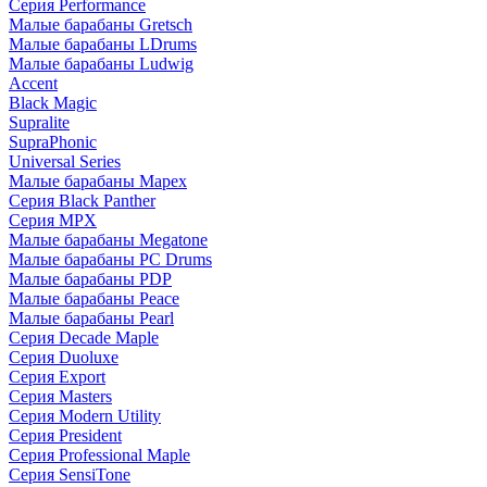
Серия Performance
Малые барабаны Gretsch
Малые барабаны LDrums
Малые барабаны Ludwig
Accent
Black Magic
Supralite
SupraPhonic
Universal Series
Малые барабаны Mapex
Серия Black Panther
Серия MPX
Малые барабаны Megatone
Малые барабаны PC Drums
Малые барабаны PDP
Малые барабаны Peace
Малые барабаны Pearl
Серия Decade Maple
Серия Duoluxe
Серия Export
Серия Masters
Серия Modern Utility
Серия President
Серия Professional Maple
Серия SensiTone