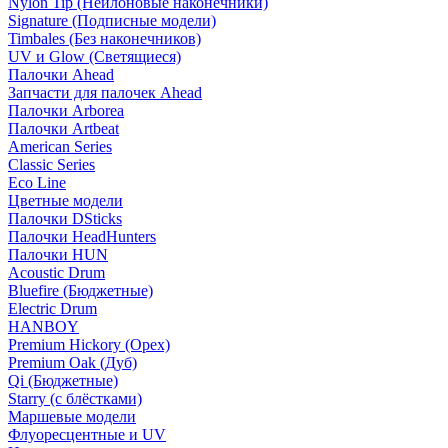
Nylon Tip (Нейлоновые наконечники)
Signature (Подписные модели)
Timbales (Без наконечников)
UV и Glow (Светящиеся)
Палочки Ahead
Запчасти для палочек Ahead
Палочки Arborea
Палочки Artbeat
American Series
Classic Series
Eco Line
Цветные модели
Палочки DSticks
Палочки HeadHunters
Палочки HUN
Acoustic Drum
Bluefire (Бюджетные)
Electric Drum
HANBOY
Premium Hickory (Орех)
Premium Oak (Дуб)
Qi (Бюджетные)
Starry (с блёстками)
Маршевые модели
Флуоресцентные и UV