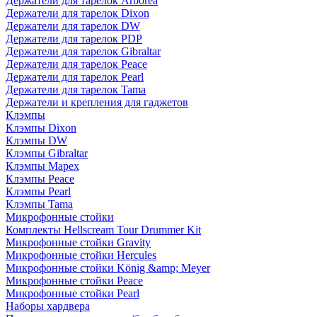
Держатели для тарелок Arborea
Держатели для тарелок Dixon
Держатели для тарелок DW
Держатели для тарелок PDP
Держатели для тарелок Gibraltar
Держатели для тарелок Peace
Держатели для тарелок Pearl
Держатели для тарелок Tama
Держатели и крепления для гаджетов
Клэмпы
Клэмпы Dixon
Клэмпы DW
Клэмпы Gibraltar
Клэмпы Mapex
Клэмпы Peace
Клэмпы Pearl
Клэмпы Tama
Микрофонные стойки
Комплекты Hellscream Tour Drummer Kit
Микрофонные стойки Gravity
Микрофонные стойки Hercules
Микрофонные стойки König &amp; Meyer
Микрофонные стойки Peace
Микрофонные стойки Pearl
Наборы хардвера