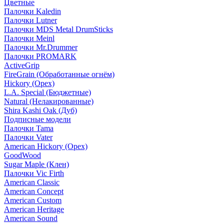
Цветные
Палочки Kaledin
Палочки Lutner
Палочки MDS Metal DrumSticks
Палочки Meinl
Палочки Mr.Drummer
Палочки PROMARK
ActiveGrip
FireGrain (Обработанные огнём)
Hickory (Орех)
L.A. Special (Бюджетные)
Natural (Нелакированные)
Shira Kashi Oak (Дуб)
Подписные модели
Палочки Tama
Палочки Vater
American Hickory (Орех)
GoodWood
Sugar Maple (Клен)
Палочки Vic Firth
American Classic
American Concept
American Custom
American Heritage
American Sound