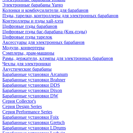
Электронные барабаны Yargo
Колонки и комбоусилители для барабанов
Пэды, тарелки, контроллеры для электронных барабанов
Контроллеры и пэды хай-хэта
Цифровые пэды барабанов
Цифровые пэды бас-барабана (Кик-пэды)
Цифровые пэды тарелок
Аксессуары для электронных барабанов
Модули, конвертеры
Сэмплеры, драм-машины
Рамы, держатели, клэмпы для электронных барабанов
Чехлы для электроники
Акустические барабаны
Барабанные установки Arcanum
Барабанные установки Brahner
Барабанные установки DDS
Барабанные установки Dixon
Барабанные установки DW
Серия Collector's
Серия Design Series
Серия Performance Series
Барабанные установки Foix
Барабанные установки Gretsch
Барабанные установки LDrums