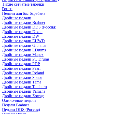
Тихие сетчатые тарелки
Гонги
Педали для бас-барабана
Двойные педали
Двойные педали Brahner
Двойные педали DDS (Россия)
Двойные педали Dixon
Двойные педали DW
Двойные педали EHWD
Двойные педали Gibraltar
Двойные педали LDrums
Двойные педали Mapex
Двойные педали PC Drums
Двойные педали PDP
Двойные педали Pearl
Двойные педали Roland
Двойные педали Sonor
Двойные педали Tama
Двойные педали Tamburo
Двойные педали Yamaha
Двойные педали Zowag
Одиночные педали
Педали Brahner
Педали DDS (Россия)