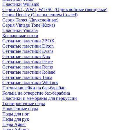
Пластики Williams
Серии W1, WW1, W1xSC (Однослойные глянцевые)
Серия Density (C напылением Coated)
Серия Target (Двухслойные)
Серия Vintage Tone (Кожа)
Пластики Yamaha
Кевларовые сетки
Сетчатые пластики 2BOX
Сетчатые пластики Dixon
Сетчатые пластики Evans
Сетчатые пластики Nux
Сетчатые пластики Peace
Сетчатые пластики Remo
Сетчатые пластики Roland
Сетчатые пластики Tama
Сетчатые пластики Williams
Патчи-наклейки на бас-барабан
Кольца на отверстие бас-барабана
Пластики и мембраны для перкуссии
Тренировочные пэды
Наколенные пэды
Пэды для ног
Пэды для рук
Пэды Agner
Пэды Arborea