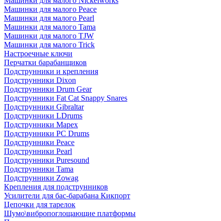
Машинки для малого Nickelworks
Машинки для малого Peace
Машинки для малого Pearl
Машинки для малого Tama
Машинки для малого TJW
Машинки для малого Trick
Настроечные ключи
Перчатки барабанщиков
Подструнники и крепления
Подструнники Dixon
Подструнники Drum Gear
Подструнники Fat Cat Snappy Snares
Подструнники Gibraltar
Подструнники LDrums
Подструнники Mapex
Подструнники PC Drums
Подструнники Peace
Подструнники Pearl
Подструнники Puresound
Подструнники Tama
Подструнники Zowag
Крепления для подструнников
Усилители для бас-барабана Кикпорт
Цепочки для тарелок
Шумо\вибропоглощающие платформы