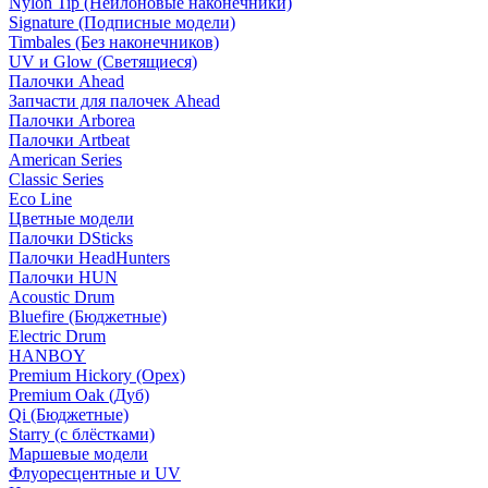
Nylon Tip (Нейлоновые наконечники)
Signature (Подписные модели)
Timbales (Без наконечников)
UV и Glow (Светящиеся)
Палочки Ahead
Запчасти для палочек Ahead
Палочки Arborea
Палочки Artbeat
American Series
Classic Series
Eco Line
Цветные модели
Палочки DSticks
Палочки HeadHunters
Палочки HUN
Acoustic Drum
Bluefire (Бюджетные)
Electric Drum
HANBOY
Premium Hickory (Орех)
Premium Oak (Дуб)
Qi (Бюджетные)
Starry (с блёстками)
Маршевые модели
Флуоресцентные и UV