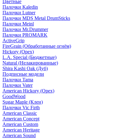
Цветные
Палочки Kaledin
Палочки Lutner
Палочки MDS Metal DrumSticks
Палочки Meinl
Палочки Mr.Drummer
Палочки PROMARK
ActiveGrip
FireGrain (Обработанные огнём)
Hickory (Орех)
L.A. Special (Бюджетные)
Natural (Нелакированные)
Shira Kashi Oak (Дуб)
Подписные модели
Палочки Tama
Палочки Vater
American Hickory (Орех)
GoodWood
Sugar Maple (Клен)
Палочки Vic Firth
American Classic
American Concept
American Custom
American Heritage
American Sound