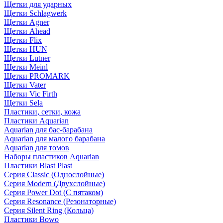
Щетки для ударных
Щетки Schlagwerk
Щетки Agner
Щетки Ahead
Щетки Flix
Щетки HUN
Щетки Lutner
Щетки Meinl
Щетки PROMARK
Щетки Vater
Щетки Vic Firth
Щетки Sela
Пластики, сетки, кожа
Пластики Aquarian
Aquarian для бас-барабана
Aquarian для малого барабана
Aquarian для томов
Наборы пластиков Aquarian
Пластики Blast Plast
Серия Classic (Однослойные)
Серия Modern (Двухслойные)
Серия Power Dot (С пятаком)
Серия Resonance (Резонаторные)
Серия Silent Ring (Кольца)
Пластики Bowo