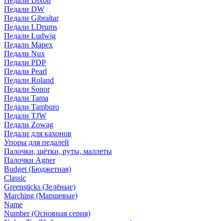
Педали Dixon
Педали DW
Педали Gibraltar
Педали LDrums
Педали Ludwig
Педали Mapex
Педали Nux
Педали PDP
Педали Pearl
Педали Roland
Педали Sonor
Педали Tama
Педали Tamburo
Педали TJW
Педали Zowag
Педали для кахонов
Упоры для педалей
Палочки, щётки, руты, маллеты
Палочки Agner
Budget (Бюджетная)
Classic
Greensticks (Зелёные)
Marching (Маршевые)
Name
Number (Основная серия)