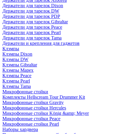
Держатели для тарелок Arborea
Держатели для тарелок Dixon
Держатели для тарелок DW
Держатели для тарелок PDP
Держатели для тарелок Gibraltar
Держатели для тарелок Peace
Держатели для тарелок Pearl
Держатели для тарелок Tama
Держатели и крепления для гаджетов
Клэмпы
Клэмпы Dixon
Клэмпы DW
Клэмпы Gibraltar
Клэмпы Mapex
Клэмпы Peace
Клэмпы Pearl
Клэмпы Tama
Микрофонные стойки
Комплекты Hellscream Tour Drummer Kit
Микрофонные стойки Gravity
Микрофонные стойки Hercules
Микрофонные стойки König &amp; Meyer
Микрофонные стойки Peace
Микрофонные стойки Pearl
Наборы хардвера