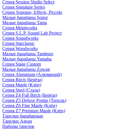
Серия Session Studio Select
Серия Signature Series
Серии Soprano, Effects, Piccolo
Малые барабаны Sonor
Малые барабаны Tama
Серия Metalworks
Серия S.L.P. Sound Lab Project
Серия Soundworks
Серия Starclassic
Серия Woodworks
Малые барабаны Tamburo
Малые барабаны Yamaha
Серия Stage Custom
Малые барабаны Zowag
Серия Aluminum (Алюминий)
Серия Birch (Берёза)
Серия Maple (Клён)
Серия Steel (Сталь)
Серия Z4 Full Birch (Берёза)
Серия Z5 Deluxe Poplar (Тополь)
Серия Z6 Fine Maple (Клён)
Серия Z7 Premium Maple (Клён)
Тарелки барабанные
Тарелки Agean
Наборы тарелок