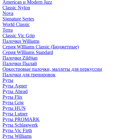
American и Modern Jazz
Classic Nylon
Nova
Signature Series
World Classic
Terra
Classic Vic Grip
Палочки Williams
Серия WIlliams Classic (Бюджетные)
Серия WIlliams Standard
Палочки Zildjian
Палочки Пылай
Оркестровые палочки, маллеты для перкуссии
Палочки для тренировок
Руты
Руты Agner
Руты Ahead
Руты Flix
Руты Grig
Руты HUN
Руты Lutner
Руты PROMARK
Руты Schlagwerk
Руты Vic Firth
Руты Williams