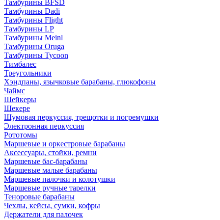
Тамбурины BFSD
Тамбурины Dadi
Тамбурины Flight
Тамбурины LP
Тамбурины Meinl
Тамбурины Oruga
Тамбурины Tycoon
Тимбалес
Треугольники
Хэндпаны, язычковые барабаны, глюкофоны
Чаймс
Шейкеры
Шекере
Шумовая перкуссия, трещотки и погремушки
Электронная перкуссия
Рототомы
Маршевые и оркестровые барабаны
Аксессуары, стойки, ремни
Маршевые бас-барабаны
Маршевые малые барабаны
Маршевые палочки и колотушки
Маршевые ручные тарелки
Теноровые барабаны
Чехлы, кейсы, сумки, кофры
Держатели для палочек