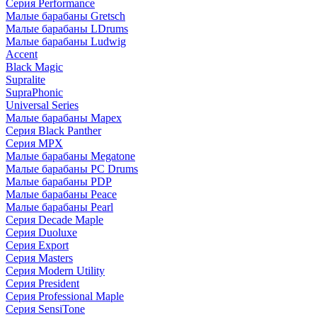
Серия Performance
Малые барабаны Gretsch
Малые барабаны LDrums
Малые барабаны Ludwig
Accent
Black Magic
Supralite
SupraPhonic
Universal Series
Малые барабаны Mapex
Серия Black Panther
Серия MPX
Малые барабаны Megatone
Малые барабаны PC Drums
Малые барабаны PDP
Малые барабаны Peace
Малые барабаны Pearl
Серия Decade Maple
Серия Duoluxe
Серия Export
Серия Masters
Серия Modern Utility
Серия President
Серия Professional Maple
Серия SensiTone