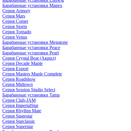
Барабанные установки Ludwig
Барабанные установки Mapex
Серия Armory
Серия Mars
Серия Comet
Серия Storm
Серия Tornado
Серия Venus
Барабанные установки Megatone
Барабанные установки Peace
Барабанные установки Pearl
Серия Crystal Beat (Акрил)
Серия Decade Maple
Серия Export
Серия Masters Maple Complete
Серия Roadshow
Серия Midtown
Серия Session Studio Select
Барабанные установки Tama
Серия Club-JAM
Серия ImperialStar
Серия Rhythm Mate
Серия Stagestar
Серия Starclassic
Серия Superstar