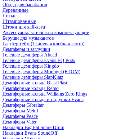
Обода для барабанов
Деревянные
Литые
Штампованные
Штоки для хай-хэта
Аксессуары, запчасти и комплектующие
Беруши для музыкантов
Гаффер тейп (Тканевая клейкая лента)
Демпферы и заглушки
Гелевые демпферы Ahead
Гелевые демпферы Evans EQ Pods
Гелевые демпферы Kingdo
Гелевые демпферы Moongel (RTOM)
Гелевые демпферы SlapKlatz
Демпферные кольца Blast Plast
Демпферные кольца Remo
Демпферные кольца Williams Zero Rings
Демпферные кольца и подушки Evans
Демпферы Gibraltar
Демпферы Meinl
Демпферы Peace
Демпферы Vater
Накладки Big Fat Snare Drum
Накладки Evans SoundOff
Накладки Majestic