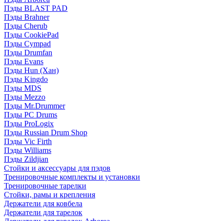
Пэды BLAST PAD
Пэды Brahner
Пэды Cherub
Пэды CookiePad
Пэды Cympad
Пэды Drumfan
Пэды Evans
Пэды Hun (Хан)
Пэды Kingdo
Пэды MDS
Пэды Mezzo
Пэды Mr.Drummer
Пэды PC Drums
Пэды ProLogix
Пэды Russian Drum Shop
Пэды Vic Firth
Пэды Williams
Пэды Zildjian
Стойки и аксессуары для пэдов
Тренировочные комплекты и установки
Тренировочные тарелки
Стойки, рамы и крепления
Держатели для ковбела
Держатели для тарелок