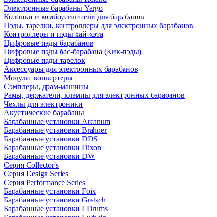
Электронные барабаны Yargo
Колонки и комбоусилители для барабанов
Пэды, тарелки, контроллеры для электронных барабанов
Контроллеры и пэды хай-хэта
Цифровые пэды барабанов
Цифровые пэды бас-барабана (Кик-пэды)
Цифровые пэды тарелок
Аксессуары для электронных барабанов
Модули, конвертеры
Сэмплеры, драм-машины
Рамы, держатели, клэмпы для электронных барабанов
Чехлы для электроники
Акустические барабаны
Барабанные установки Arcanum
Барабанные установки Brahner
Барабанные установки DDS
Барабанные установки Dixon
Барабанные установки DW
Серия Collector's
Серия Design Series
Серия Performance Series
Барабанные установки Foix
Барабанные установки Gretsch
Барабанные установки LDrums