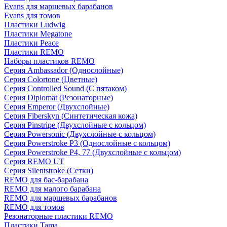
Evans для маршевых барабанов
Evans для томов
Пластики Ludwig
Пластики Megatone
Пластики Peace
Пластики REMO
Наборы пластиков REMO
Серия Ambassador (Однослойные)
Серия Colortone (Цветные)
Серия Controlled Sound (С пятаком)
Серия Diplomat (Резонаторные)
Серия Emperor (Двухслойные)
Серия Fiberskyn (Синтетическая кожа)
Серия Pinstripe (Двухслойные с кольцом)
Серия Powersonic (Двухслойные с кольцом)
Серия Powerstroke P3 (Однослойные с кольцом)
Серия Powerstroke P4, 77 (Двухслойные с кольцом)
Серия REMO UT
Серия Silentstroke (Сетки)
REMO для бас-барабана
REMO для малого барабана
REMO для маршевых барабанов
REMO для томов
Резонаторные пластики REMO
Пластики Tama