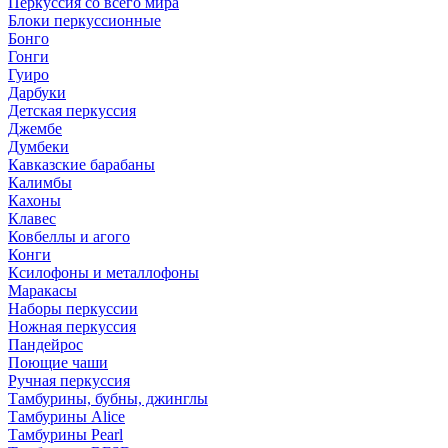
Перкуссия со всего мира
Блоки перкуссионные
Бонго
Гонги
Гуиро
Дарбуки
Детская перкуссия
Джембе
Думбеки
Кавказские барабаны
Калимбы
Кахоны
Клавес
Ковбеллы и агого
Конги
Ксилофоны и металлофоны
Маракасы
Наборы перкуссии
Ножная перкуссия
Пандейрос
Поющие чаши
Ручная перкуссия
Тамбурины, бубны, джинглы
Тамбурины Alice
Тамбурины Pearl