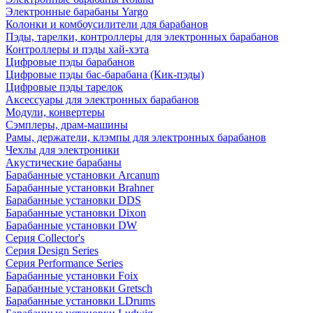
Электронные барабаны Yargo
Колонки и комбоусилители для барабанов
Пэды, тарелки, контроллеры для электронных барабанов
Контроллеры и пэды хай-хэта
Цифровые пэды барабанов
Цифровые пэды бас-барабана (Кик-пэды)
Цифровые пэды тарелок
Аксессуары для электронных барабанов
Модули, конвертеры
Сэмплеры, драм-машины
Рамы, держатели, клэмпы для электронных барабанов
Чехлы для электроники
Акустические барабаны
Барабанные установки Arcanum
Барабанные установки Brahner
Барабанные установки DDS
Барабанные установки Dixon
Барабанные установки DW
Серия Collector's
Серия Design Series
Серия Performance Series
Барабанные установки Foix
Барабанные установки Gretsch
Барабанные установки LDrums