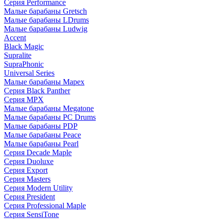
Серия Performance
Малые барабаны Gretsch
Малые барабаны LDrums
Малые барабаны Ludwig
Accent
Black Magic
Supralite
SupraPhonic
Universal Series
Малые барабаны Mapex
Серия Black Panther
Серия MPX
Малые барабаны Megatone
Малые барабаны PC Drums
Малые барабаны PDP
Малые барабаны Peace
Малые барабаны Pearl
Серия Decade Maple
Серия Duoluxe
Серия Export
Серия Masters
Серия Modern Utility
Серия President
Серия Professional Maple
Серия SensiTone