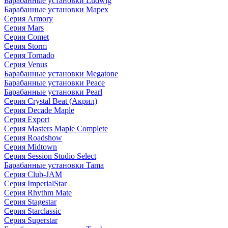
Барабанные установки Ludwig
Барабанные установки Mapex
Серия Armory
Серия Mars
Серия Comet
Серия Storm
Серия Tornado
Серия Venus
Барабанные установки Megatone
Барабанные установки Peace
Барабанные установки Pearl
Серия Crystal Beat (Акрил)
Серия Decade Maple
Серия Export
Серия Masters Maple Complete
Серия Roadshow
Серия Midtown
Серия Session Studio Select
Барабанные установки Tama
Серия Club-JAM
Серия ImperialStar
Серия Rhythm Mate
Серия Stagestar
Серия Starclassic
Серия Superstar