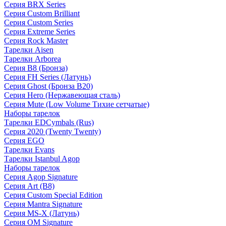
Серия BRX Series
Серия Custom Brilliant
Серия Custom Series
Серия Extreme Series
Серия Rock Master
Тарелки Aisen
Тарелки Arborea
Серия B8 (Бронза)
Серия FH Series (Латунь)
Серия Ghost (Бронза B20)
Серия Hero (Нержавеющая сталь)
Серия Mute (Low Volume Тихие сетчатые)
Наборы тарелок
Тарелки EDCymbals (Rus)
Серия 2020 (Twenty Twenty)
Серия EGO
Тарелки Evans
Тарелки Istanbul Agop
Наборы тарелок
Серия Agop Signature
Серия Art (B8)
Серия Custom Special Edition
Серия Mantra Signature
Серия MS-X (Латунь)
Серия OM Signature