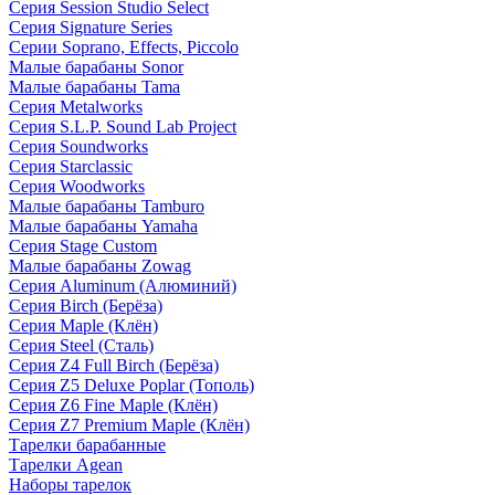
Серия Session Studio Select
Серия Signature Series
Серии Soprano, Effects, Piccolo
Малые барабаны Sonor
Малые барабаны Tama
Серия Metalworks
Серия S.L.P. Sound Lab Project
Серия Soundworks
Серия Starclassic
Серия Woodworks
Малые барабаны Tamburo
Малые барабаны Yamaha
Серия Stage Custom
Малые барабаны Zowag
Серия Aluminum (Алюминий)
Серия Birch (Берёза)
Серия Maple (Клён)
Серия Steel (Сталь)
Серия Z4 Full Birch (Берёза)
Серия Z5 Deluxe Poplar (Тополь)
Серия Z6 Fine Maple (Клён)
Серия Z7 Premium Maple (Клён)
Тарелки барабанные
Тарелки Agean
Наборы тарелок