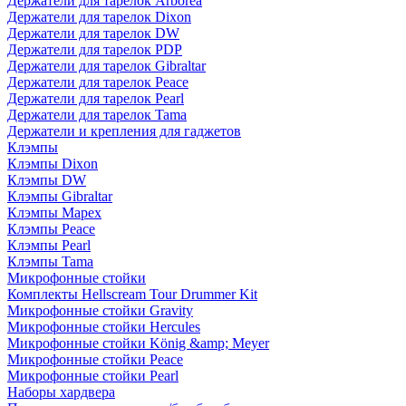
Держатели для тарелок Arborea
Держатели для тарелок Dixon
Держатели для тарелок DW
Держатели для тарелок PDP
Держатели для тарелок Gibraltar
Держатели для тарелок Peace
Держатели для тарелок Pearl
Держатели для тарелок Tama
Держатели и крепления для гаджетов
Клэмпы
Клэмпы Dixon
Клэмпы DW
Клэмпы Gibraltar
Клэмпы Mapex
Клэмпы Peace
Клэмпы Pearl
Клэмпы Tama
Микрофонные стойки
Комплекты Hellscream Tour Drummer Kit
Микрофонные стойки Gravity
Микрофонные стойки Hercules
Микрофонные стойки König &amp; Meyer
Микрофонные стойки Peace
Микрофонные стойки Pearl
Наборы хардвера