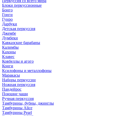
Перкуссия со всего мира
Блоки перкуссионные
Бонго
Гонги
Гуиро
Дарбуки
Детская перкуссия
Джембе
Думбеки
Кавказские барабаны
Калимбы
Кахоны
Клавес
Ковбеллы и агого
Конги
Ксилофоны и металлофоны
Маракасы
Наборы перкуссии
Ножная перкуссия
Пандейрос
Поющие чаши
Ручная перкуссия
Тамбурины, бубны, джинглы
Тамбурины Alice
Тамбурины Pearl