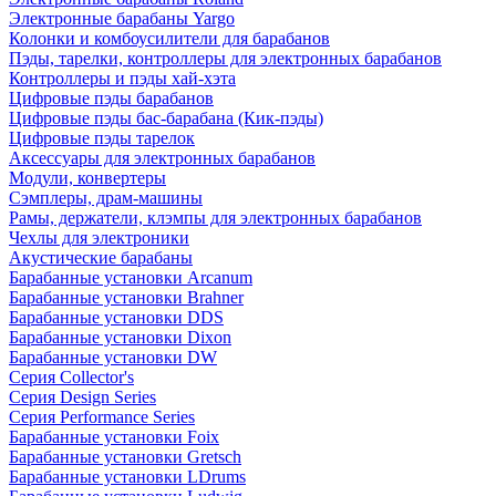
Электронные барабаны Yargo
Колонки и комбоусилители для барабанов
Пэды, тарелки, контроллеры для электронных барабанов
Контроллеры и пэды хай-хэта
Цифровые пэды барабанов
Цифровые пэды бас-барабана (Кик-пэды)
Цифровые пэды тарелок
Аксессуары для электронных барабанов
Модули, конвертеры
Сэмплеры, драм-машины
Рамы, держатели, клэмпы для электронных барабанов
Чехлы для электроники
Акустические барабаны
Барабанные установки Arcanum
Барабанные установки Brahner
Барабанные установки DDS
Барабанные установки Dixon
Барабанные установки DW
Серия Collector's
Серия Design Series
Серия Performance Series
Барабанные установки Foix
Барабанные установки Gretsch
Барабанные установки LDrums