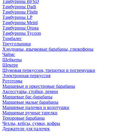
Тамбурины BFSD
Тамбурины Dadi
Тамбурины Flight
Тамбурины LP
Тамбурины Meinl
Тамбурины Oruga
Тамбурины Tycoon
Тимбалес
Треугольники
Хэндпаны, язычковые барабаны, глюкофоны
Чаймс
Шейкеры
Шекере
Шумовая перкуссия, трещотки и погремушки
Электронная перкуссия
Рототомы
Маршевые и оркестровые барабаны
Аксессуары, стойки, ремни
Маршевые бас-барабаны
Маршевые малые барабаны
Маршевые палочки и колотушки
Маршевые ручные тарелки
Теноровые барабаны
Чехлы, кейсы, сумки, кофры
Держатели для палочек