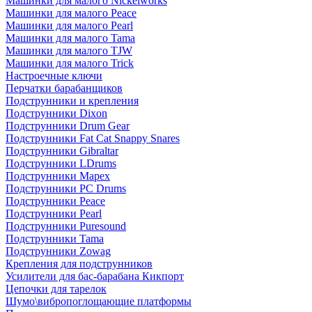
Машинки для малого Nickelworks
Машинки для малого Peace
Машинки для малого Pearl
Машинки для малого Tama
Машинки для малого TJW
Машинки для малого Trick
Настроечные ключи
Перчатки барабанщиков
Подструнники и крепления
Подструнники Dixon
Подструнники Drum Gear
Подструнники Fat Cat Snappy Snares
Подструнники Gibraltar
Подструнники LDrums
Подструнники Mapex
Подструнники PC Drums
Подструнники Peace
Подструнники Pearl
Подструнники Puresound
Подструнники Tama
Подструнники Zowag
Крепления для подструнников
Усилители для бас-барабана Кикпорт
Цепочки для тарелок
Шумо\вибропоглощающие платформы