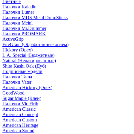
Цветные
Палочки Kaledin
Палочки Lutner
Палочки MDS Metal DrumSticks
Палочки Meinl
Палочки Mr.Drummer
Палочки PROMARK
ActiveGrip
FireGrain (Обработанные огнём)
Hickory (Орех)
L.A. Special (Бюджетные)
Natural (Нелакированные)
Shira Kashi Oak (Дуб)
Подписные модели
Палочки Tama
Палочки Vater
American Hickory (Орех)
GoodWood
Sugar Maple (Клен)
Палочки Vic Firth
American Classic
American Concept
American Custom
American Heritage
American Sound