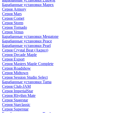
Барабанные установки Ludwig
Барабанные установки Mapex
Серия Armory
Серия Mars
Серия Comet
Серия Storm
Серия Tornado
Серия Venus
Барабанные установки Megatone
Барабанные установки Peace
Барабанные установки Pearl
Серия Crystal Beat (Акрил)
Серия Decade Maple
Серия Export
Серия Masters Maple Complete
Серия Roadshow
Серия Midtown
Серия Session Studio Select
Барабанные установки Tama
Серия Club-JAM
Серия ImperialStar
Серия Rhythm Mate
Серия Stagestar
Серия Starclassic
Серия Superstar