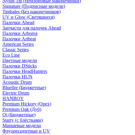
Nylon Tip (Нейлоновые наконечники)
Signature (Подписные модели)
Timbales (Без наконечников)
UV и Glow (Светящиеся)
Палочки Ahead
Запчасти для палочек Ahead
Палочки Arborea
Палочки Artbeat
American Series
Classic Series
Eco Line
Цветные модели
Палочки DSticks
Палочки HeadHunters
Палочки HUN
Acoustic Drum
Bluefire (Бюджетные)
Electric Drum
HANBOY
Premium Hickory (Орех)
Premium Oak (Дуб)
Qi (Бюджетные)
Starry (с блёстками)
Маршевые модели
Флуоресцентные и UV