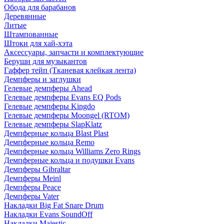
Обода для барабанов
Деревянные
Литые
Штампованные
Штоки для хай-хэта
Аксессуары, запчасти и комплектующие
Беруши для музыкантов
Гаффер тейп (Тканевая клейкая лента)
Демпферы и заглушки
Гелевые демпферы Ahead
Гелевые демпферы Evans EQ Pods
Гелевые демпферы Kingdo
Гелевые демпферы Moongel (RTOM)
Гелевые демпферы SlapKlatz
Демпферные кольца Blast Plast
Демпферные кольца Remo
Демпферные кольца Williams Zero Rings
Демпферные кольца и подушки Evans
Демпферы Gibraltar
Демпферы Meinl
Демпферы Peace
Демпферы Vater
Накладки Big Fat Snare Drum
Накладки Evans SoundOff
Накладки Majestic