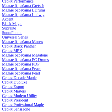
Серия Performance
Малые барабаны Gretsch
Малые барабаны LDrums
Малые барабаны Ludwig
Accent
Black Magic
Supralite
SupraPhonic
Universal Series
Малые барабаны Mapex
Серия Black Panther
Серия MPX
Малые барабаны Megatone
Малые барабаны PC Drums
Малые барабаны PDP
Малые барабаны Peace
Малые барабаны Pearl
Серия Decade Maple
Серия Duoluxe
Серия Export
Серия Masters
Серия Modern Utility
Серия President
Серия Professional Maple
Серия SensiTone