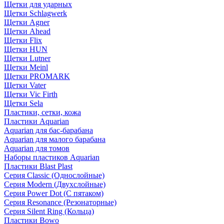
Щетки для ударных
Щетки Schlagwerk
Щетки Agner
Щетки Ahead
Щетки Flix
Щетки HUN
Щетки Lutner
Щетки Meinl
Щетки PROMARK
Щетки Vater
Щетки Vic Firth
Щетки Sela
Пластики, сетки, кожа
Пластики Aquarian
Aquarian для бас-барабана
Aquarian для малого барабана
Aquarian для томов
Наборы пластиков Aquarian
Пластики Blast Plast
Серия Classic (Однослойные)
Серия Modern (Двухслойные)
Серия Power Dot (С пятаком)
Серия Resonance (Резонаторные)
Серия Silent Ring (Кольца)
Пластики Bowo