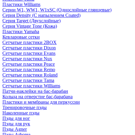
Пластики Williams
Серии W1, WW1, W1xSC (Однослойные глянцевые)
Серия Density (C напылением Coated)
Серия Target (Двухслойные)
Серия Vintage Tone (Кожа)
Пластики Yamaha
Кевларовые сетки
Сетчатые пластики 2BOX
Сетчатые пластики Dixon
Сетчатые пластики Evans
Сетчатые пластики Nux
Сетчатые пластики Peace
Сетчатые пластики Remo
Сетчатые пластики Roland
Сетчатые пластики Tama
Сетчатые пластики Williams
Патчи-наклейки на бас-барабан
Кольца на отверстие бас-барабана
Пластики и мембраны для перкуссии
Тренировочные пэды
Наколенные пэды
Пэды для ног
Пэды для рук
Пэды Agner
Пэды Arborea