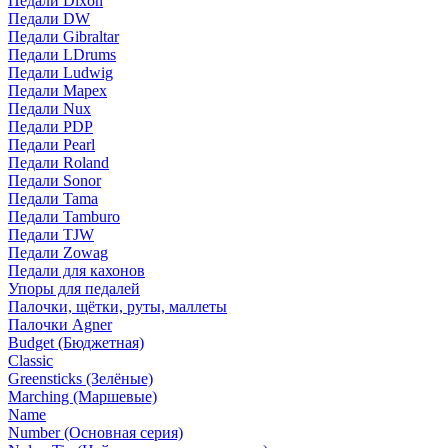
Педали Dixon
Педали DW
Педали Gibraltar
Педали LDrums
Педали Ludwig
Педали Mapex
Педали Nux
Педали PDP
Педали Pearl
Педали Roland
Педали Sonor
Педали Tama
Педали Tamburo
Педали TJW
Педали Zowag
Педали для кахонов
Упоры для педалей
Палочки, щётки, руты, маллеты
Палочки Agner
Budget (Бюджетная)
Classic
Greensticks (Зелёные)
Marching (Маршевые)
Name
Number (Основная серия)