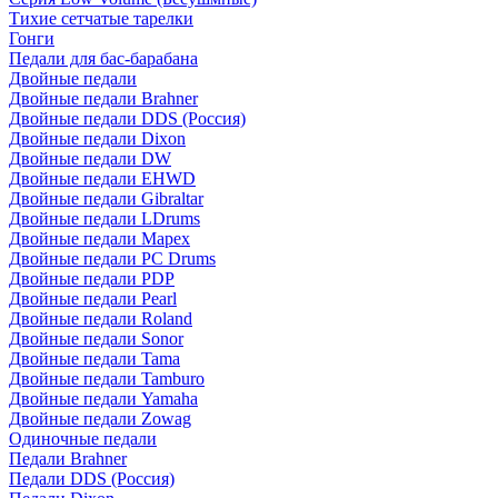
Тихие сетчатые тарелки
Гонги
Педали для бас-барабана
Двойные педали
Двойные педали Brahner
Двойные педали DDS (Россия)
Двойные педали Dixon
Двойные педали DW
Двойные педали EHWD
Двойные педали Gibraltar
Двойные педали LDrums
Двойные педали Mapex
Двойные педали PC Drums
Двойные педали PDP
Двойные педали Pearl
Двойные педали Roland
Двойные педали Sonor
Двойные педали Tama
Двойные педали Tamburo
Двойные педали Yamaha
Двойные педали Zowag
Одиночные педали
Педали Brahner
Педали DDS (Россия)