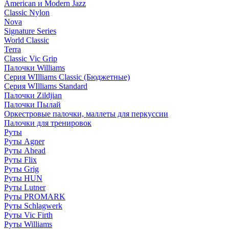
American и Modern Jazz
Classic Nylon
Nova
Signature Series
World Classic
Terra
Classic Vic Grip
Палочки Williams
Серия WIlliams Classic (Бюджетные)
Серия WIlliams Standard
Палочки Zildjian
Палочки Пылай
Оркестровые палочки, маллеты для перкуссии
Палочки для тренировок
Руты
Руты Agner
Руты Ahead
Руты Flix
Руты Grig
Руты HUN
Руты Lutner
Руты PROMARK
Руты Schlagwerk
Руты Vic Firth
Руты Williams