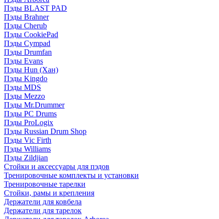
Пэды BLAST PAD
Пэды Brahner
Пэды Cherub
Пэды CookiePad
Пэды Cympad
Пэды Drumfan
Пэды Evans
Пэды Hun (Хан)
Пэды Kingdo
Пэды MDS
Пэды Mezzo
Пэды Mr.Drummer
Пэды PC Drums
Пэды ProLogix
Пэды Russian Drum Shop
Пэды Vic Firth
Пэды Williams
Пэды Zildjian
Стойки и аксессуары для пэдов
Тренировочные комплекты и установки
Тренировочные тарелки
Стойки, рамы и крепления
Держатели для ковбела
Держатели для тарелок