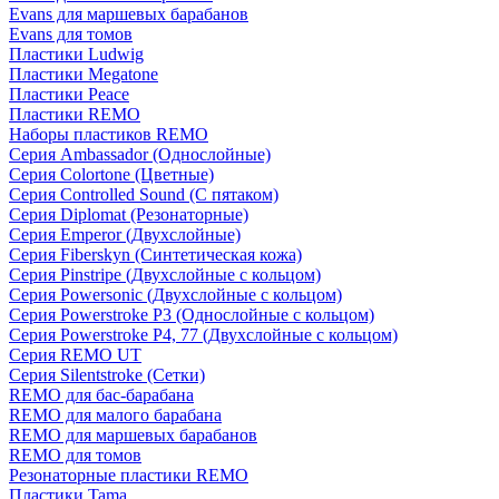
Evans для маршевых барабанов
Evans для томов
Пластики Ludwig
Пластики Megatone
Пластики Peace
Пластики REMO
Наборы пластиков REMO
Серия Ambassador (Однослойные)
Серия Colortone (Цветные)
Серия Controlled Sound (С пятаком)
Серия Diplomat (Резонаторные)
Серия Emperor (Двухслойные)
Серия Fiberskyn (Синтетическая кожа)
Серия Pinstripe (Двухслойные с кольцом)
Серия Powersonic (Двухслойные с кольцом)
Серия Powerstroke P3 (Однослойные с кольцом)
Серия Powerstroke P4, 77 (Двухслойные с кольцом)
Серия REMO UT
Серия Silentstroke (Сетки)
REMO для бас-барабана
REMO для малого барабана
REMO для маршевых барабанов
REMO для томов
Резонаторные пластики REMO
Пластики Tama