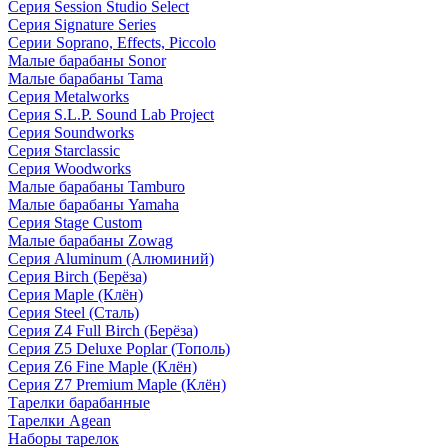
Серия Session Studio Select
Серия Signature Series
Серии Soprano, Effects, Piccolo
Малые барабаны Sonor
Малые барабаны Tama
Серия Metalworks
Серия S.L.P. Sound Lab Project
Серия Soundworks
Серия Starclassic
Серия Woodworks
Малые барабаны Tamburo
Малые барабаны Yamaha
Серия Stage Custom
Малые барабаны Zowag
Серия Aluminum (Алюминий)
Серия Birch (Берёза)
Серия Maple (Клён)
Серия Steel (Сталь)
Серия Z4 Full Birch (Берёза)
Серия Z5 Deluxe Poplar (Тополь)
Серия Z6 Fine Maple (Клён)
Серия Z7 Premium Maple (Клён)
Тарелки барабанные
Тарелки Agean
Наборы тарелок