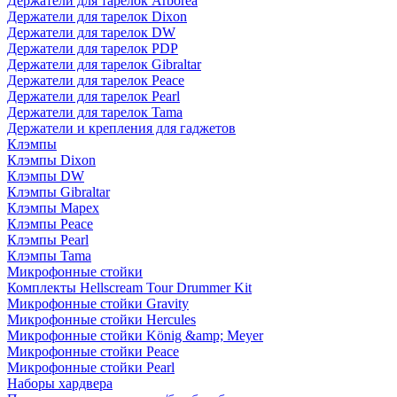
Держатели для тарелок Arborea
Держатели для тарелок Dixon
Держатели для тарелок DW
Держатели для тарелок PDP
Держатели для тарелок Gibraltar
Держатели для тарелок Peace
Держатели для тарелок Pearl
Держатели для тарелок Tama
Держатели и крепления для гаджетов
Клэмпы
Клэмпы Dixon
Клэмпы DW
Клэмпы Gibraltar
Клэмпы Mapex
Клэмпы Peace
Клэмпы Pearl
Клэмпы Tama
Микрофонные стойки
Комплекты Hellscream Tour Drummer Kit
Микрофонные стойки Gravity
Микрофонные стойки Hercules
Микрофонные стойки König &amp; Meyer
Микрофонные стойки Peace
Микрофонные стойки Pearl
Наборы хардвера