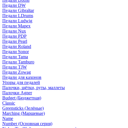
Педали Dixon
Педали DW
Педали Gibraltar
Педали LDrums
Педали Ludwig
Педали Mapex
Педали Nux
Педали PDP
Педали Pearl
Педали Roland
Педали Sonor
Педали Tama
Педали Tamburo
Педали TJW
Педали Zowag
Педали для кахонов
Упоры для педалей
Палочки, щётки, руты, маллеты
Палочки Agner
Budget (Бюджетная)
Classic
Greensticks (Зелёные)
Marching (Маршевые)
Name
Number (Основная серия)