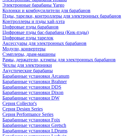
Электронные барабаны Yargo
Колонки и комбоусилители для барабанов
Пэды, тарелки, контроллеры для электронных барабанов
Контроллеры и пэды хай-хэта
Цифровые пэды барабанов
Цифровые пэды бас-барабана (Кик-пэды)
Цифровые пэды тарелок
Аксессуары для электронных барабанов
Модули, конвертеры
Сэмплеры, драм-машины
Рамы, держатели, клэмпы для электронных барабанов
Чехлы для электроники
Акустические барабаны
Барабанные установки Arcanum
Барабанные установки Brahner
Барабанные установки DDS
Барабанные установки Dixon
Барабанные установки DW
Серия Collector's
Серия Design Series
Серия Performance Series
Барабанные установки Foix
Барабанные установки Gretsch
Барабанные установки LDrums