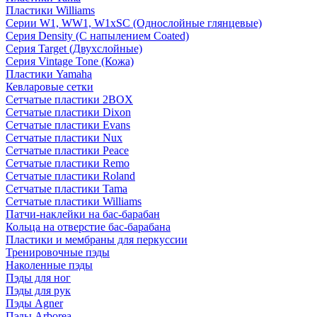
Пластики Williams
Серии W1, WW1, W1xSC (Однослойные глянцевые)
Серия Density (C напылением Coated)
Серия Target (Двухслойные)
Серия Vintage Tone (Кожа)
Пластики Yamaha
Кевларовые сетки
Сетчатые пластики 2BOX
Сетчатые пластики Dixon
Сетчатые пластики Evans
Сетчатые пластики Nux
Сетчатые пластики Peace
Сетчатые пластики Remo
Сетчатые пластики Roland
Сетчатые пластики Tama
Сетчатые пластики Williams
Патчи-наклейки на бас-барабан
Кольца на отверстие бас-барабана
Пластики и мембраны для перкуссии
Тренировочные пэды
Наколенные пэды
Пэды для ног
Пэды для рук
Пэды Agner
Пэды Arborea