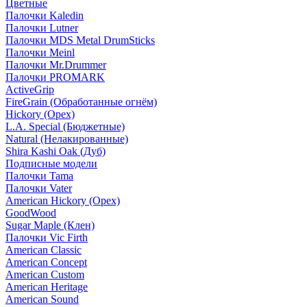
Цветные
Палочки Kaledin
Палочки Lutner
Палочки MDS Metal DrumSticks
Палочки Meinl
Палочки Mr.Drummer
Палочки PROMARK
ActiveGrip
FireGrain (Обработанные огнём)
Hickory (Орех)
L.A. Special (Бюджетные)
Natural (Нелакированные)
Shira Kashi Oak (Дуб)
Подписные модели
Палочки Tama
Палочки Vater
American Hickory (Орех)
GoodWood
Sugar Maple (Клен)
Палочки Vic Firth
American Classic
American Concept
American Custom
American Heritage
American Sound