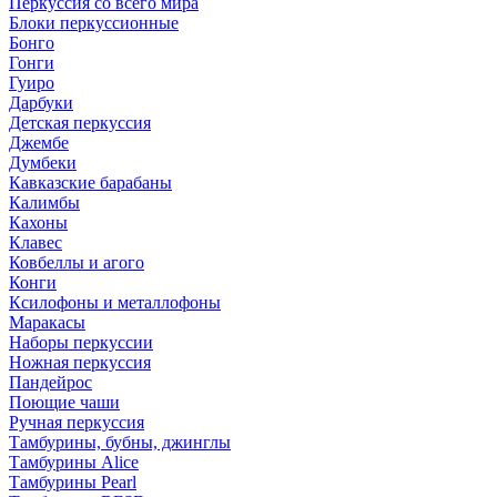
Перкуссия со всего мира
Блоки перкуссионные
Бонго
Гонги
Гуиро
Дарбуки
Детская перкуссия
Джембе
Думбеки
Кавказские барабаны
Калимбы
Кахоны
Клавес
Ковбеллы и агого
Конги
Ксилофоны и металлофоны
Маракасы
Наборы перкуссии
Ножная перкуссия
Пандейрос
Поющие чаши
Ручная перкуссия
Тамбурины, бубны, джинглы
Тамбурины Alice
Тамбурины Pearl