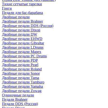
Тихие сетчатые тарелки
Гонги
Педали для бас-барабана
Двойные педали
Двойные педали Brahner
Двойные педали DDS (Россия)
Двойные педали Dixon
Двойные педали DW
Двойные педали EHWD
Двойные педали Gibraltar
Двойные педали LDrums
Двойные педали Mapex
Двойные педали PC Drums
Двойные педали PDP
Двойные педали Pearl
Двойные педали Roland
Двойные педали Sonor
Двойные педали Tama
Двойные педали Tamburo
Двойные педали Yamaha
Двойные педали Zowag
Одиночные педали
Педали Brahner
Педали DDS (Россия)