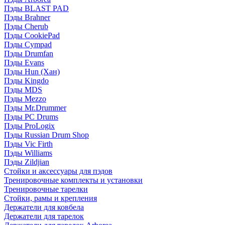
Пэды BLAST PAD
Пэды Brahner
Пэды Cherub
Пэды CookiePad
Пэды Cympad
Пэды Drumfan
Пэды Evans
Пэды Hun (Хан)
Пэды Kingdo
Пэды MDS
Пэды Mezzo
Пэды Mr.Drummer
Пэды PC Drums
Пэды ProLogix
Пэды Russian Drum Shop
Пэды Vic Firth
Пэды Williams
Пэды Zildjian
Стойки и аксессуары для пэдов
Тренировочные комплекты и установки
Тренировочные тарелки
Стойки, рамы и крепления
Держатели для ковбела
Держатели для тарелок