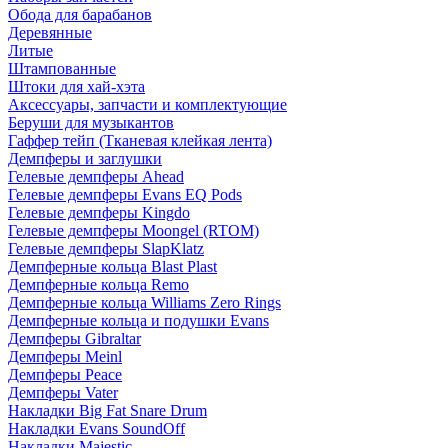
Обода для барабанов
Деревянные
Литые
Штампованные
Штоки для хай-хэта
Аксессуары, запчасти и комплектующие
Беруши для музыкантов
Гаффер тейп (Тканевая клейкая лента)
Демпферы и заглушки
Гелевые демпферы Ahead
Гелевые демпферы Evans EQ Pods
Гелевые демпферы Kingdo
Гелевые демпферы Moongel (RTOM)
Гелевые демпферы SlapKlatz
Демпферные кольца Blast Plast
Демпферные кольца Remo
Демпферные кольца Williams Zero Rings
Демпферные кольца и подушки Evans
Демпферы Gibraltar
Демпферы Meinl
Демпферы Peace
Демпферы Vater
Накладки Big Fat Snare Drum
Накладки Evans SoundOff
Накладки Majestic