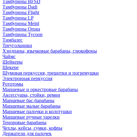
Тамбурины BFSD
Тамбурины Dadi
Тамбурины Flight
Тамбурины LP
Тамбурины Meinl
Тамбурины Oruga
Тамбурины Tycoon
Тимбалес
Треугольники
Хэндпаны, язычковые барабаны, глюкофоны
Чаймс
Шейкеры
Шекере
Шумовая перкуссия, трещотки и погремушки
Электронная перкуссия
Рототомы
Маршевые и оркестровые барабаны
Аксессуары, стойки, ремни
Маршевые бас-барабаны
Маршевые малые барабаны
Маршевые палочки и колотушки
Маршевые ручные тарелки
Теноровые барабаны
Чехлы, кейсы, сумки, кофры
Держатели для палочек