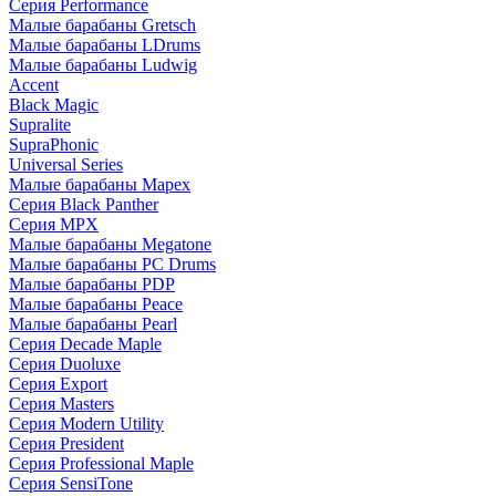
Серия Performance
Малые барабаны Gretsch
Малые барабаны LDrums
Малые барабаны Ludwig
Accent
Black Magic
Supralite
SupraPhonic
Universal Series
Малые барабаны Mapex
Серия Black Panther
Серия MPX
Малые барабаны Megatone
Малые барабаны PC Drums
Малые барабаны PDP
Малые барабаны Peace
Малые барабаны Pearl
Серия Decade Maple
Серия Duoluxe
Серия Export
Серия Masters
Серия Modern Utility
Серия President
Серия Professional Maple
Серия SensiTone