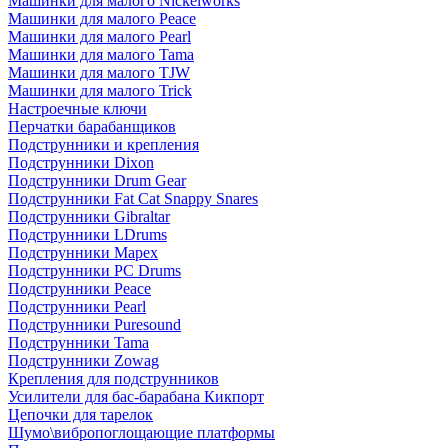
Машинки для малого Nickelworks
Машинки для малого Peace
Машинки для малого Pearl
Машинки для малого Tama
Машинки для малого TJW
Машинки для малого Trick
Настроечные ключи
Перчатки барабанщиков
Подструнники и крепления
Подструнники Dixon
Подструнники Drum Gear
Подструнники Fat Cat Snappy Snares
Подструнники Gibraltar
Подструнники LDrums
Подструнники Mapex
Подструнники PC Drums
Подструнники Peace
Подструнники Pearl
Подструнники Puresound
Подструнники Tama
Подструнники Zowag
Крепления для подструнников
Усилители для бас-барабана Кикпорт
Цепочки для тарелок
Шумо\вибропоглощающие платформы