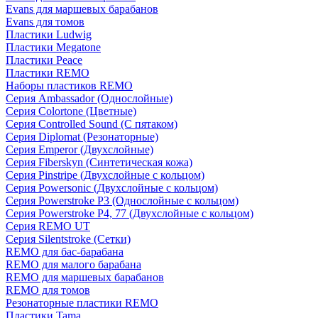
Evans для маршевых барабанов
Evans для томов
Пластики Ludwig
Пластики Megatone
Пластики Peace
Пластики REMO
Наборы пластиков REMO
Серия Ambassador (Однослойные)
Серия Colortone (Цветные)
Серия Controlled Sound (С пятаком)
Серия Diplomat (Резонаторные)
Серия Emperor (Двухслойные)
Серия Fiberskyn (Синтетическая кожа)
Серия Pinstripe (Двухслойные с кольцом)
Серия Powersonic (Двухслойные с кольцом)
Серия Powerstroke P3 (Однослойные с кольцом)
Серия Powerstroke P4, 77 (Двухслойные с кольцом)
Серия REMO UT
Серия Silentstroke (Сетки)
REMO для бас-барабана
REMO для малого барабана
REMO для маршевых барабанов
REMO для томов
Резонаторные пластики REMO
Пластики Tama