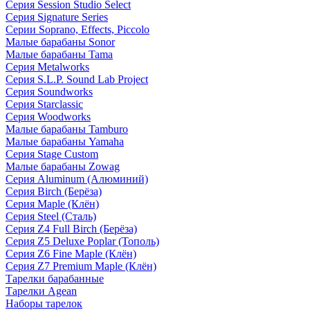
Серия Session Studio Select
Серия Signature Series
Серии Soprano, Effects, Piccolo
Малые барабаны Sonor
Малые барабаны Tama
Серия Metalworks
Серия S.L.P. Sound Lab Project
Серия Soundworks
Серия Starclassic
Серия Woodworks
Малые барабаны Tamburo
Малые барабаны Yamaha
Серия Stage Custom
Малые барабаны Zowag
Серия Aluminum (Алюминий)
Серия Birch (Берёза)
Серия Maple (Клён)
Серия Steel (Сталь)
Серия Z4 Full Birch (Берёза)
Серия Z5 Deluxe Poplar (Тополь)
Серия Z6 Fine Maple (Клён)
Серия Z7 Premium Maple (Клён)
Тарелки барабанные
Тарелки Agean
Наборы тарелок