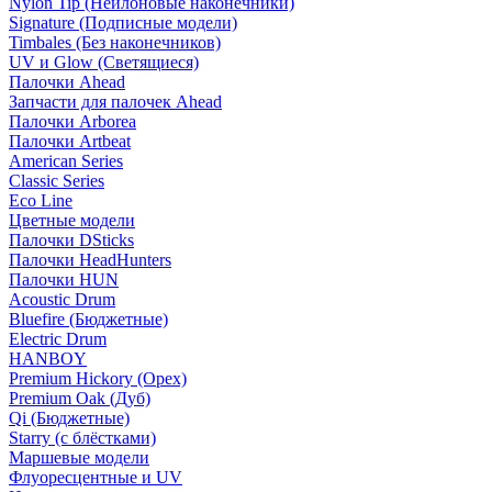
Nylon Tip (Нейлоновые наконечники)
Signature (Подписные модели)
Timbales (Без наконечников)
UV и Glow (Светящиеся)
Палочки Ahead
Запчасти для палочек Ahead
Палочки Arborea
Палочки Artbeat
American Series
Classic Series
Eco Line
Цветные модели
Палочки DSticks
Палочки HeadHunters
Палочки HUN
Acoustic Drum
Bluefire (Бюджетные)
Electric Drum
HANBOY
Premium Hickory (Орех)
Premium Oak (Дуб)
Qi (Бюджетные)
Starry (с блёстками)
Маршевые модели
Флуоресцентные и UV