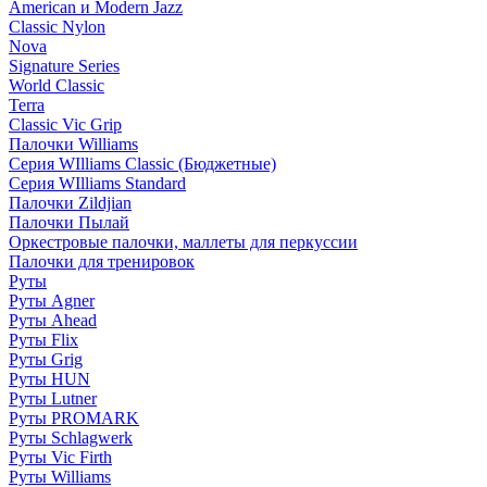
American и Modern Jazz
Classic Nylon
Nova
Signature Series
World Classic
Terra
Classic Vic Grip
Палочки Williams
Серия WIlliams Classic (Бюджетные)
Серия WIlliams Standard
Палочки Zildjian
Палочки Пылай
Оркестровые палочки, маллеты для перкуссии
Палочки для тренировок
Руты
Руты Agner
Руты Ahead
Руты Flix
Руты Grig
Руты HUN
Руты Lutner
Руты PROMARK
Руты Schlagwerk
Руты Vic Firth
Руты Williams