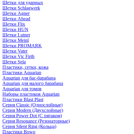
Щетки для ударных
Щетки Schlagwerk
Щетки Agner
Щетки Ahead
Щетки Flix
Щетки HUN
Щетки Lutner
Щетки Meinl
Щетки PROMARK
Щетки Vater
Щетки Vic Firth
Щетки Sela
Пластики, сетки, кожа
Пластики Aquarian
Aquarian для бас-барабана
Aquarian для малого барабана
Aquarian для томов
Наборы пластиков Aquarian
Пластики Blast Plast
Серия Classic (Однослойные)
Серия Modern (Двухслойные)
Серия Power Dot (С пятаком)
Серия Resonance (Резонаторные)
Серия Silent Ring (Кольца)
Пластики Bowo