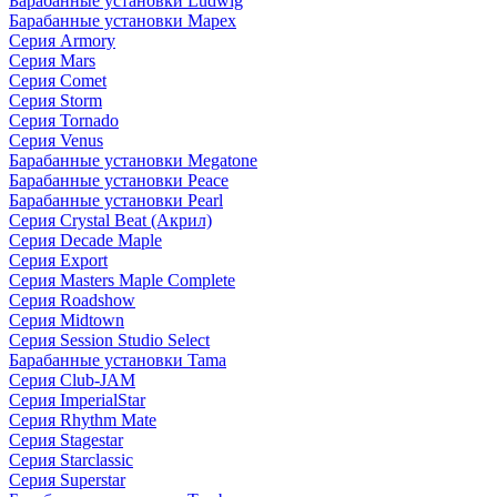
Барабанные установки Ludwig
Барабанные установки Mapex
Серия Armory
Серия Mars
Серия Comet
Серия Storm
Серия Tornado
Серия Venus
Барабанные установки Megatone
Барабанные установки Peace
Барабанные установки Pearl
Серия Crystal Beat (Акрил)
Серия Decade Maple
Серия Export
Серия Masters Maple Complete
Серия Roadshow
Серия Midtown
Серия Session Studio Select
Барабанные установки Tama
Серия Club-JAM
Серия ImperialStar
Серия Rhythm Mate
Серия Stagestar
Серия Starclassic
Серия Superstar