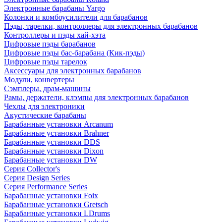
Электронные барабаны Yargo
Колонки и комбоусилители для барабанов
Пэды, тарелки, контроллеры для электронных барабанов
Контроллеры и пэды хай-хэта
Цифровые пэды барабанов
Цифровые пэды бас-барабана (Кик-пэды)
Цифровые пэды тарелок
Аксессуары для электронных барабанов
Модули, конвертеры
Сэмплеры, драм-машины
Рамы, держатели, клэмпы для электронных барабанов
Чехлы для электроники
Акустические барабаны
Барабанные установки Arcanum
Барабанные установки Brahner
Барабанные установки DDS
Барабанные установки Dixon
Барабанные установки DW
Серия Collector's
Серия Design Series
Серия Performance Series
Барабанные установки Foix
Барабанные установки Gretsch
Барабанные установки LDrums