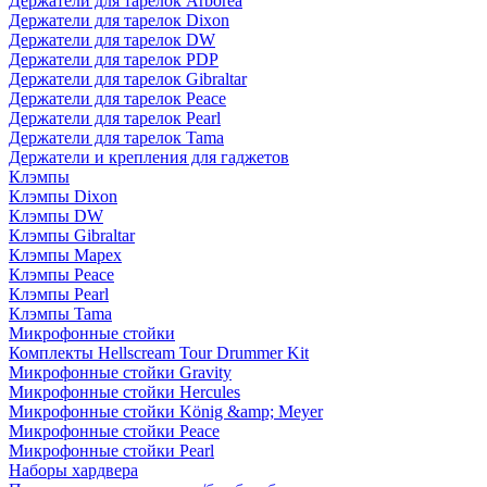
Держатели для тарелок Arborea
Держатели для тарелок Dixon
Держатели для тарелок DW
Держатели для тарелок PDP
Держатели для тарелок Gibraltar
Держатели для тарелок Peace
Держатели для тарелок Pearl
Держатели для тарелок Tama
Держатели и крепления для гаджетов
Клэмпы
Клэмпы Dixon
Клэмпы DW
Клэмпы Gibraltar
Клэмпы Mapex
Клэмпы Peace
Клэмпы Pearl
Клэмпы Tama
Микрофонные стойки
Комплекты Hellscream Tour Drummer Kit
Микрофонные стойки Gravity
Микрофонные стойки Hercules
Микрофонные стойки König &amp; Meyer
Микрофонные стойки Peace
Микрофонные стойки Pearl
Наборы хардвера