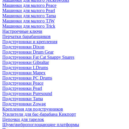
Машинки для малого Nickelworks
Машинки для малого Peace
Машинки для малого Pearl
Машинки для малого Tama
Машинки для малого TJW
Машинки для малого Trick
Настроечные ключи
Перчатки барабанщиков
Подструнники и крепления
Подструнники Dixon
Подструнники Drum Gear
Подструнники Fat Cat Snappy Snares
Подструнники Gibraltar
Подструнники LDrums
Подструнники Mapex
Подструнники PC Drums
Подструнники Peace
Подструнники Pearl
Подструнники Puresound
Подструнники Tama
Подструнники Zowag
Крепления для подструнников
Усилители для бас-барабана Кикпорт
Цепочки для тарелок
Шумо\вибропоглощающие платформы