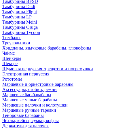
Тамбурины BFSD
Тамбурины Dadi
Тамбурины Flight
Тамбурины LP
Тамбурины Meinl
Тамбурины Oruga
Тамбурины Tycoon
Тимбалес
Треугольники
Хэндпаны, язычковые барабаны, глюкофоны
Чаймс
Шейкеры
Шекере
Шумовая перкуссия, трещотки и погремушки
Электронная перкуссия
Рототомы
Маршевые и оркестровые барабаны
Аксессуары, стойки, ремни
Маршевые бас-барабаны
Маршевые малые барабаны
Маршевые палочки и колотушки
Маршевые ручные тарелки
Теноровые барабаны
Чехлы, кейсы, сумки, кофры
Держатели для палочек