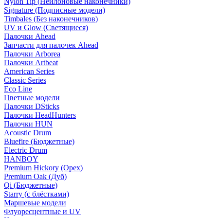
Nylon Tip (Нейлоновые наконечники)
Signature (Подписные модели)
Timbales (Без наконечников)
UV и Glow (Светящиеся)
Палочки Ahead
Запчасти для палочек Ahead
Палочки Arborea
Палочки Artbeat
American Series
Classic Series
Eco Line
Цветные модели
Палочки DSticks
Палочки HeadHunters
Палочки HUN
Acoustic Drum
Bluefire (Бюджетные)
Electric Drum
HANBOY
Premium Hickory (Орех)
Premium Oak (Дуб)
Qi (Бюджетные)
Starry (с блёстками)
Маршевые модели
Флуоресцентные и UV