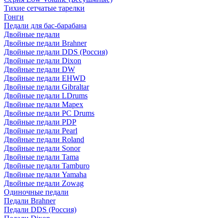
Тихие сетчатые тарелки
Гонги
Педали для бас-барабана
Двойные педали
Двойные педали Brahner
Двойные педали DDS (Россия)
Двойные педали Dixon
Двойные педали DW
Двойные педали EHWD
Двойные педали Gibraltar
Двойные педали LDrums
Двойные педали Mapex
Двойные педали PC Drums
Двойные педали PDP
Двойные педали Pearl
Двойные педали Roland
Двойные педали Sonor
Двойные педали Tama
Двойные педали Tamburo
Двойные педали Yamaha
Двойные педали Zowag
Одиночные педали
Педали Brahner
Педали DDS (Россия)