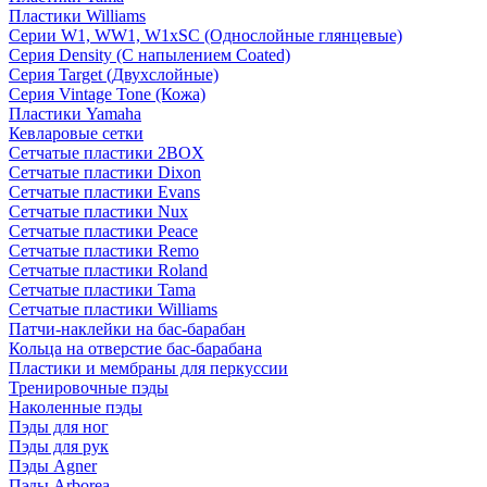
Пластики Williams
Серии W1, WW1, W1xSC (Однослойные глянцевые)
Серия Density (C напылением Coated)
Серия Target (Двухслойные)
Серия Vintage Tone (Кожа)
Пластики Yamaha
Кевларовые сетки
Сетчатые пластики 2BOX
Сетчатые пластики Dixon
Сетчатые пластики Evans
Сетчатые пластики Nux
Сетчатые пластики Peace
Сетчатые пластики Remo
Сетчатые пластики Roland
Сетчатые пластики Tama
Сетчатые пластики Williams
Патчи-наклейки на бас-барабан
Кольца на отверстие бас-барабана
Пластики и мембраны для перкуссии
Тренировочные пэды
Наколенные пэды
Пэды для ног
Пэды для рук
Пэды Agner
Пэды Arborea