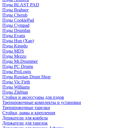
Пэды BLAST PAD
Пэды Brahner
Пэды Cherub
Пэды CookiePad
Пэды Cympad
Пэды Drumfan
Пэды Evans
Пэды Hun (Хан)
Пэды Kingdo
Пэды MDS
Пэды Mezzo
Пэды Mr.Drummer
Пэды PC Drums
Пэды ProLogix
Пэды Russian Drum Shop
Пэды Vic Firth
Пэды Williams
Пэды Zildjian
Стойки и аксессуары для пэдов
Тренировочные комплекты и установки
Тренировочные тарелки
Стойки, рамы и крепления
Держатели для ковбела
Держатели для тарелок