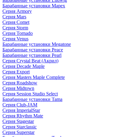
Барабанные установки Ludwig
Барабанные установки Mapex
Серия Armory
Серия Mars
Серия Comet
Серия Storm
Серия Tornado
Серия Venus
Барабанные установки Megatone
Барабанные установки Peace
Барабанные установки Pearl
Серия Crystal Beat (Акрил)
Серия Decade Maple
Серия Export
Серия Masters Maple Complete
Серия Roadshow
Серия Midtown
Серия Session Studio Select
Барабанные установки Tama
Серия Club-JAM
Серия ImperialStar
Серия Rhythm Mate
Серия Stagestar
Серия Starclassic
Серия Superstar