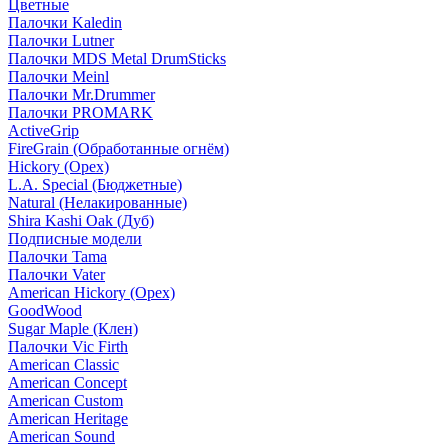
Цветные
Палочки Kaledin
Палочки Lutner
Палочки MDS Metal DrumSticks
Палочки Meinl
Палочки Mr.Drummer
Палочки PROMARK
ActiveGrip
FireGrain (Обработанные огнём)
Hickory (Орех)
L.A. Special (Бюджетные)
Natural (Нелакированные)
Shira Kashi Oak (Дуб)
Подписные модели
Палочки Tama
Палочки Vater
American Hickory (Орех)
GoodWood
Sugar Maple (Клен)
Палочки Vic Firth
American Classic
American Concept
American Custom
American Heritage
American Sound