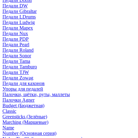
Педали Dixon
Педали DW
Педали Gibraltar
Педали LDrums
Педали Ludwig
Педали Mapex
Педали Nux
Педали PDP
Педали Pearl
Педали Roland
Педали Sonor
Педали Tama
Педали Tamburo
Педали TJW
Педали Zowag
Педали для кахонов
Упоры для педалей
Палочки, щётки, руты, маллеты
Палочки Agner
Budget (Бюджетная)
Classic
Greensticks (Зелёные)
Marching (Маршевые)
Name
Number (Основная серия)