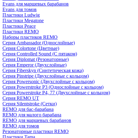
Evans для маршевых барабанов
Evans для томов
Пластики Ludwig
Пластики Megatone
Пластики Peace
Пластики REMO
Наборы пластиков REMO
Серия Ambassador (Однослойные)
Серия Colortone (Цветные)
Серия Controlled Sound (С пятаком)
Серия Diplomat (Резонаторные)
Серия Emperor (Двухслойные)
Серия Fiberskyn (Синтетическая кожа)
Серия Pinstripe (Двухслойные с кольцом)
Серия Powersonic (Двухслойные с кольцом)
Серия Powerstroke P3 (Однослойные с кольцом)
Серия Powerstroke P4, 77 (Двухслойные с кольцом)
Серия REMO UT
Серия Silentstroke (Сетки)
REMO для бас-барабана
REMO для малого барабана
REMO для маршевых барабанов
REMO для томов
Резонаторные пластики REMO
Пластики Tama