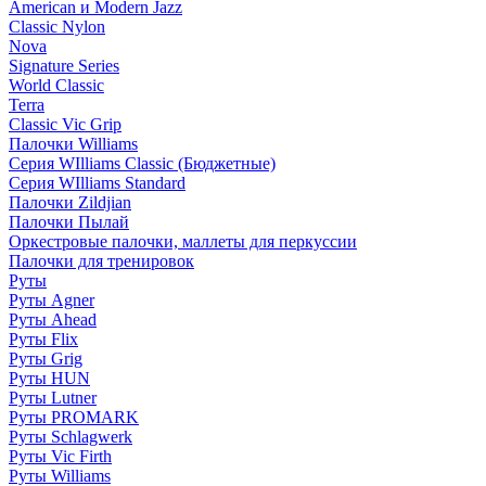
American и Modern Jazz
Classic Nylon
Nova
Signature Series
World Classic
Terra
Classic Vic Grip
Палочки Williams
Серия WIlliams Classic (Бюджетные)
Серия WIlliams Standard
Палочки Zildjian
Палочки Пылай
Оркестровые палочки, маллеты для перкуссии
Палочки для тренировок
Руты
Руты Agner
Руты Ahead
Руты Flix
Руты Grig
Руты HUN
Руты Lutner
Руты PROMARK
Руты Schlagwerk
Руты Vic Firth
Руты Williams