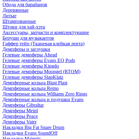
Обода для барабанов
Деревянные
Литые
Штампованные
Штоки для хай-хэта
Аксессуары, запчасти и комплектующие
Беруши для музыкантов
Гаффер тейп (Тканевая клейкая лента)
Демпферы и заглушки
Гелевые демпферы Ahead
Гелевые демпферы Evans EQ Pods
Гелевые демпферы Kingdo
Гелевые демпферы Moongel (RTOM)
Гелевые демпферы SlapKlatz
Демпферные кольца Blast Plast
Демпферные кольца Remo
Демпферные кольца Williams Zero Rings
Демпферные кольца и подушки Evans
Демпферы Gibraltar
Демпферы Meinl
Демпферы Peace
Демпферы Vater
Накладки Big Fat Snare Drum
Накладки Evans SoundOff
Накладки Majestic