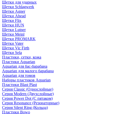
Щетки для ударных
Щетки Schlagwerk
Щетки Agner
Щетки Ahead
Щетки Flix
Щетки HUN
Щетки Lutner
Щетки Meinl
Щетки PROMARK
Щетки Vater
Щетки Vic Firth
Щетки Sela
Пластики, сетки, кожа
Пластики Aquarian
Aquarian для бас-барабана
Aquarian для малого барабана
Aquarian для томов
Наборы пластиков Aquarian
Пластики Blast Plast
Серия Classic (Однослойные)
Серия Modern (Двухслойные)
Серия Power Dot (С пятаком)
Серия Resonance (Резонаторные)
Серия Silent Ring (Кольца)
Пластики Bowo