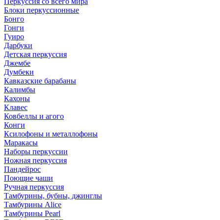
Перкуссия со всего мира
Блоки перкуссионные
Бонго
Гонги
Гуиро
Дарбуки
Детская перкуссия
Джембе
Думбеки
Кавказские барабаны
Калимбы
Кахоны
Клавес
Ковбеллы и агого
Конги
Ксилофоны и металлофоны
Маракасы
Наборы перкуссии
Ножная перкуссия
Пандейрос
Поющие чаши
Ручная перкуссия
Тамбурины, бубны, джинглы
Тамбурины Alice
Тамбурины Pearl