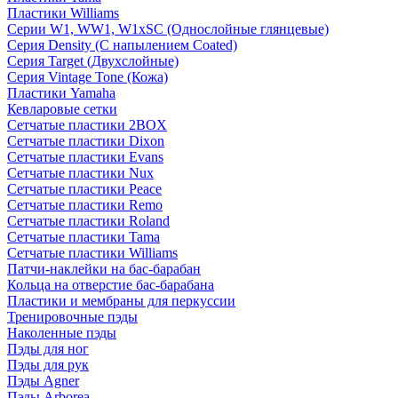
Пластики Williams
Серии W1, WW1, W1xSC (Однослойные глянцевые)
Серия Density (C напылением Coated)
Серия Target (Двухслойные)
Серия Vintage Tone (Кожа)
Пластики Yamaha
Кевларовые сетки
Сетчатые пластики 2BOX
Сетчатые пластики Dixon
Сетчатые пластики Evans
Сетчатые пластики Nux
Сетчатые пластики Peace
Сетчатые пластики Remo
Сетчатые пластики Roland
Сетчатые пластики Tama
Сетчатые пластики Williams
Патчи-наклейки на бас-барабан
Кольца на отверстие бас-барабана
Пластики и мембраны для перкуссии
Тренировочные пэды
Наколенные пэды
Пэды для ног
Пэды для рук
Пэды Agner
Пэды Arborea