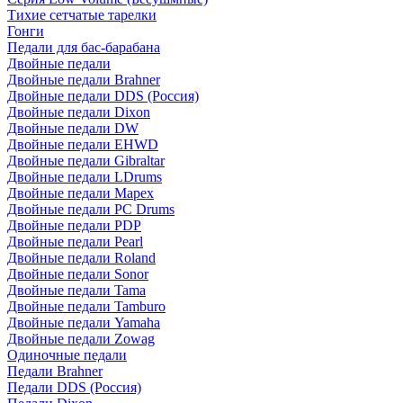
Тихие сетчатые тарелки
Гонги
Педали для бас-барабана
Двойные педали
Двойные педали Brahner
Двойные педали DDS (Россия)
Двойные педали Dixon
Двойные педали DW
Двойные педали EHWD
Двойные педали Gibraltar
Двойные педали LDrums
Двойные педали Mapex
Двойные педали PC Drums
Двойные педали PDP
Двойные педали Pearl
Двойные педали Roland
Двойные педали Sonor
Двойные педали Tama
Двойные педали Tamburo
Двойные педали Yamaha
Двойные педали Zowag
Одиночные педали
Педали Brahner
Педали DDS (Россия)