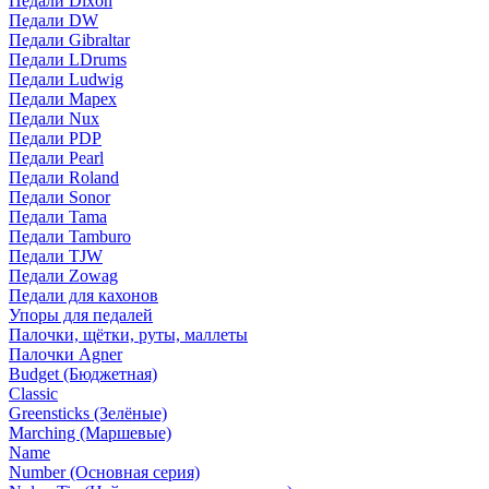
Педали Dixon
Педали DW
Педали Gibraltar
Педали LDrums
Педали Ludwig
Педали Mapex
Педали Nux
Педали PDP
Педали Pearl
Педали Roland
Педали Sonor
Педали Tama
Педали Tamburo
Педали TJW
Педали Zowag
Педали для кахонов
Упоры для педалей
Палочки, щётки, руты, маллеты
Палочки Agner
Budget (Бюджетная)
Classic
Greensticks (Зелёные)
Marching (Маршевые)
Name
Number (Основная серия)