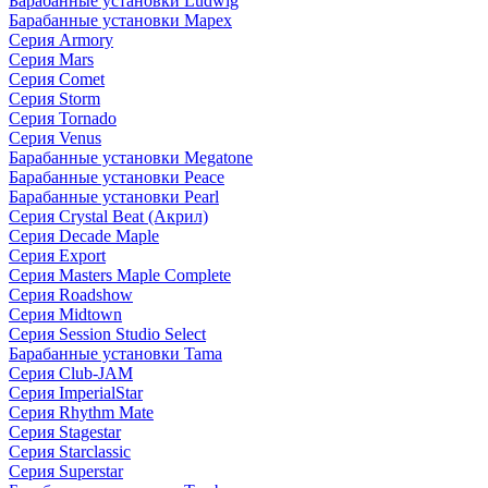
Барабанные установки Ludwig
Барабанные установки Mapex
Серия Armory
Серия Mars
Серия Comet
Серия Storm
Серия Tornado
Серия Venus
Барабанные установки Megatone
Барабанные установки Peace
Барабанные установки Pearl
Серия Crystal Beat (Акрил)
Серия Decade Maple
Серия Export
Серия Masters Maple Complete
Серия Roadshow
Серия Midtown
Серия Session Studio Select
Барабанные установки Tama
Серия Club-JAM
Серия ImperialStar
Серия Rhythm Mate
Серия Stagestar
Серия Starclassic
Серия Superstar