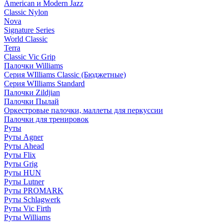
American и Modern Jazz
Classic Nylon
Nova
Signature Series
World Classic
Terra
Classic Vic Grip
Палочки Williams
Серия WIlliams Classic (Бюджетные)
Серия WIlliams Standard
Палочки Zildjian
Палочки Пылай
Оркестровые палочки, маллеты для перкуссии
Палочки для тренировок
Руты
Руты Agner
Руты Ahead
Руты Flix
Руты Grig
Руты HUN
Руты Lutner
Руты PROMARK
Руты Schlagwerk
Руты Vic Firth
Руты Williams