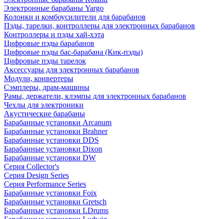
Электронные барабаны Yargo
Колонки и комбоусилители для барабанов
Пэды, тарелки, контроллеры для электронных барабанов
Контроллеры и пэды хай-хэта
Цифровые пэды барабанов
Цифровые пэды бас-барабана (Кик-пэды)
Цифровые пэды тарелок
Аксессуары для электронных барабанов
Модули, конвертеры
Сэмплеры, драм-машины
Рамы, держатели, клэмпы для электронных барабанов
Чехлы для электроники
Акустические барабаны
Барабанные установки Arcanum
Барабанные установки Brahner
Барабанные установки DDS
Барабанные установки Dixon
Барабанные установки DW
Серия Collector's
Серия Design Series
Серия Performance Series
Барабанные установки Foix
Барабанные установки Gretsch
Барабанные установки LDrums