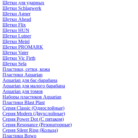
Щетки для ударных
Щетки Schlagwerk
Щетки Agner
Щетки Ahead
Щетки Flix
Щетки HUN
Щетки Lutner
Щетки Meinl
Щетки PROMARK
Щетки Vater
Щетки Vic Firth
Щетки Sela
Пластики, сетки, кожа
Пластики Aquarian
Aquarian для бас-барабана
Aquarian для малого барабана
Aquarian для томов
Наборы пластиков Aquarian
Пластики Blast Plast
Серия Classic (Однослойные)
Серия Modern (Двухслойные)
Серия Power Dot (С пятаком)
Серия Resonance (Резонаторные)
Серия Silent Ring (Кольца)
Пластики Bowo