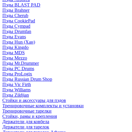
Пэды BLAST PAD
Пэды Brahner
Пэды Cherub
Пэды CookiePad
Пэды Cympad
Пэды Drumfan
Пэды Evans
Пэды Hun (Хан)
Пэды Kingdo
Пэды MDS
Пэды Mezzo
Пэды Mr.Drummer
Пэды PC Drums
Пэды ProLogix
Пэды Russian Drum Shop
Пэды Vic Firth
Пэды Williams
Пэды Zildjian
Стойки и аксессуары для пэдов
Тренировочные комплекты и установки
Тренировочные тарелки
Стойки, рамы и крепления
Держатели для ковбела
Держатели для тарелок