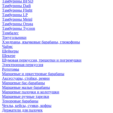
Тамбурины BFSD
Тамбурины Dadi
Тамбурины Flight
Тамбурины LP
Тамбурины Meinl
Тамбурины Oruga
Тамбурины Tycoon
Тимбалес
Треугольники
Хэндпаны, язычковые барабаны, глюкофоны
Чаймс
Шейкеры
Шекере
Шумовая перкуссия, трещотки и погремушки
Электронная перкуссия
Рототомы
Маршевые и оркестровые барабаны
Аксессуары, стойки, ремни
Маршевые бас-барабаны
Маршевые малые барабаны
Маршевые палочки и колотушки
Маршевые ручные тарелки
Теноровые барабаны
Чехлы, кейсы, сумки, кофры
Держатели для палочек