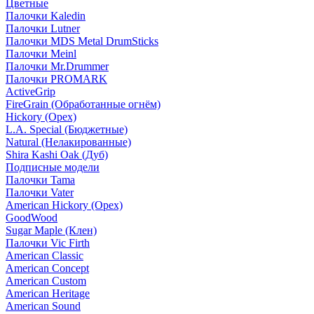
Цветные
Палочки Kaledin
Палочки Lutner
Палочки MDS Metal DrumSticks
Палочки Meinl
Палочки Mr.Drummer
Палочки PROMARK
ActiveGrip
FireGrain (Обработанные огнём)
Hickory (Орех)
L.A. Special (Бюджетные)
Natural (Нелакированные)
Shira Kashi Oak (Дуб)
Подписные модели
Палочки Tama
Палочки Vater
American Hickory (Орех)
GoodWood
Sugar Maple (Клен)
Палочки Vic Firth
American Classic
American Concept
American Custom
American Heritage
American Sound