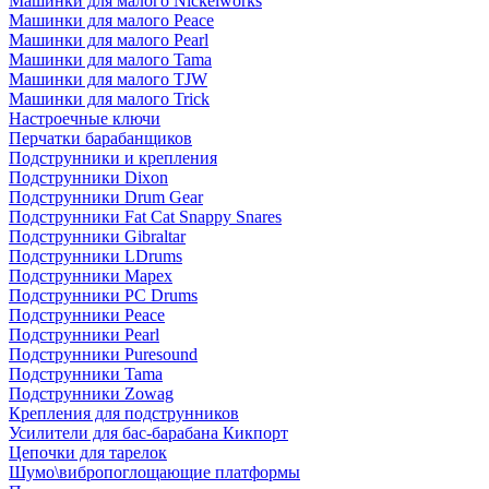
Машинки для малого Nickelworks
Машинки для малого Peace
Машинки для малого Pearl
Машинки для малого Tama
Машинки для малого TJW
Машинки для малого Trick
Настроечные ключи
Перчатки барабанщиков
Подструнники и крепления
Подструнники Dixon
Подструнники Drum Gear
Подструнники Fat Cat Snappy Snares
Подструнники Gibraltar
Подструнники LDrums
Подструнники Mapex
Подструнники PC Drums
Подструнники Peace
Подструнники Pearl
Подструнники Puresound
Подструнники Tama
Подструнники Zowag
Крепления для подструнников
Усилители для бас-барабана Кикпорт
Цепочки для тарелок
Шумо\вибропоглощающие платформы