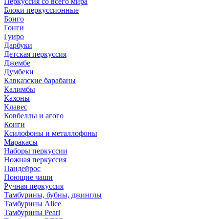
Перкуссия со всего мира
Блоки перкуссионные
Бонго
Гонги
Гуиро
Дарбуки
Детская перкуссия
Джембе
Думбеки
Кавказские барабаны
Калимбы
Кахоны
Клавес
Ковбеллы и агого
Конги
Ксилофоны и металлофоны
Маракасы
Наборы перкуссии
Ножная перкуссия
Пандейрос
Поющие чаши
Ручная перкуссия
Тамбурины, бубны, джинглы
Тамбурины Alice
Тамбурины Pearl