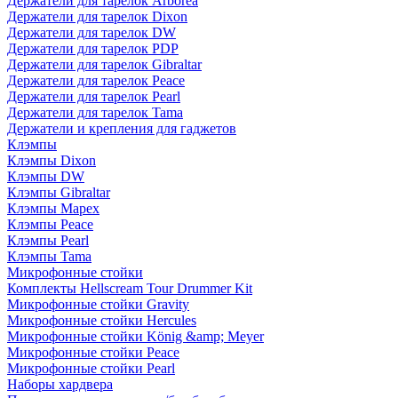
Держатели для тарелок Arborea
Держатели для тарелок Dixon
Держатели для тарелок DW
Держатели для тарелок PDP
Держатели для тарелок Gibraltar
Держатели для тарелок Peace
Держатели для тарелок Pearl
Держатели для тарелок Tama
Держатели и крепления для гаджетов
Клэмпы
Клэмпы Dixon
Клэмпы DW
Клэмпы Gibraltar
Клэмпы Mapex
Клэмпы Peace
Клэмпы Pearl
Клэмпы Tama
Микрофонные стойки
Комплекты Hellscream Tour Drummer Kit
Микрофонные стойки Gravity
Микрофонные стойки Hercules
Микрофонные стойки König &amp; Meyer
Микрофонные стойки Peace
Микрофонные стойки Pearl
Наборы хардвера