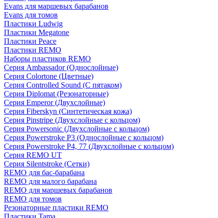
Evans для маршевых барабанов
Evans для томов
Пластики Ludwig
Пластики Megatone
Пластики Peace
Пластики REMO
Наборы пластиков REMO
Серия Ambassador (Однослойные)
Серия Colortone (Цветные)
Серия Controlled Sound (С пятаком)
Серия Diplomat (Резонаторные)
Серия Emperor (Двухслойные)
Серия Fiberskyn (Синтетическая кожа)
Серия Pinstripe (Двухслойные с кольцом)
Серия Powersonic (Двухслойные с кольцом)
Серия Powerstroke P3 (Однослойные с кольцом)
Серия Powerstroke P4, 77 (Двухслойные с кольцом)
Серия REMO UT
Серия Silentstroke (Сетки)
REMO для бас-барабана
REMO для малого барабана
REMO для маршевых барабанов
REMO для томов
Резонаторные пластики REMO
Пластики Tama