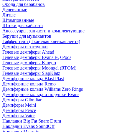
Обода для барабанов
Деревянные
Литые
Штампованные
Штоки для хай-хэта
Аксессуары, запчасти и комплектующие
Беруши для музыкантов
Гаффер тейп (Тканевая клейкая лента)
Демпферы и заглушки
Гелевые демпферы Ahead
Гелевые демпферы Evans EQ Pods
Гелевые демпферы Kingdo
Гелевые демпферы Moongel (RTOM)
Гелевые демпферы SlapKlatz
Демпферные кольца Blast Plast
Демпферные кольца Remo
Демпферные кольца Williams Zero Rings
Демпферные кольца и подушки Evans
Демпферы Gibraltar
Демпферы Meinl
Демпферы Peace
Демпферы Vater
Накладки Big Fat Snare Drum
Накладки Evans SoundOff
Накладки Majestic