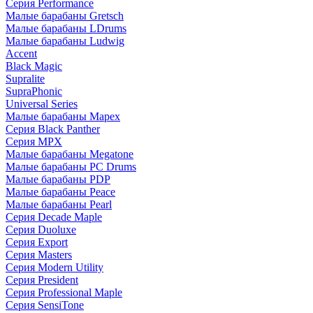
Серия Performance
Малые барабаны Gretsch
Малые барабаны LDrums
Малые барабаны Ludwig
Accent
Black Magic
Supralite
SupraPhonic
Universal Series
Малые барабаны Mapex
Серия Black Panther
Серия MPX
Малые барабаны Megatone
Малые барабаны PC Drums
Малые барабаны PDP
Малые барабаны Peace
Малые барабаны Pearl
Серия Decade Maple
Серия Duoluxe
Серия Export
Серия Masters
Серия Modern Utility
Серия President
Серия Professional Maple
Серия SensiTone