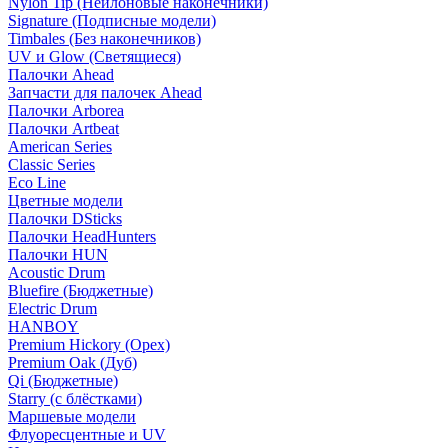
Nylon Tip (Нейлоновые наконечники)
Signature (Подписные модели)
Timbales (Без наконечников)
UV и Glow (Светящиеся)
Палочки Ahead
Запчасти для палочек Ahead
Палочки Arborea
Палочки Artbeat
American Series
Classic Series
Eco Line
Цветные модели
Палочки DSticks
Палочки HeadHunters
Палочки HUN
Acoustic Drum
Bluefire (Бюджетные)
Electric Drum
HANBOY
Premium Hickory (Орех)
Premium Oak (Дуб)
Qi (Бюджетные)
Starry (с блёстками)
Маршевые модели
Флуоресцентные и UV