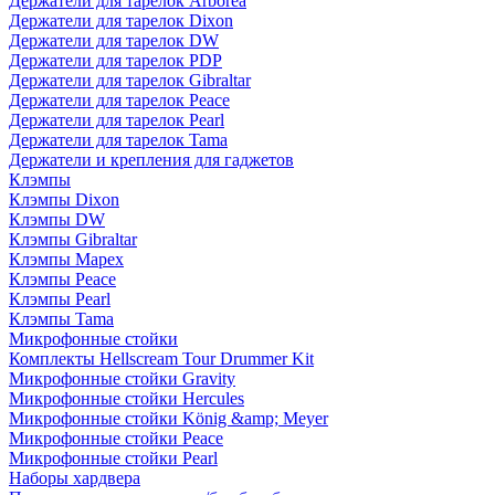
Держатели для тарелок Arborea
Держатели для тарелок Dixon
Держатели для тарелок DW
Держатели для тарелок PDP
Держатели для тарелок Gibraltar
Держатели для тарелок Peace
Держатели для тарелок Pearl
Держатели для тарелок Tama
Держатели и крепления для гаджетов
Клэмпы
Клэмпы Dixon
Клэмпы DW
Клэмпы Gibraltar
Клэмпы Mapex
Клэмпы Peace
Клэмпы Pearl
Клэмпы Tama
Микрофонные стойки
Комплекты Hellscream Tour Drummer Kit
Микрофонные стойки Gravity
Микрофонные стойки Hercules
Микрофонные стойки König &amp; Meyer
Микрофонные стойки Peace
Микрофонные стойки Pearl
Наборы хардвера