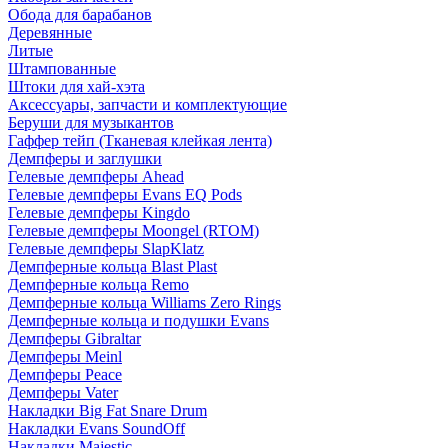
Обода для барабанов
Деревянные
Литые
Штампованные
Штоки для хай-хэта
Аксессуары, запчасти и комплектующие
Беруши для музыкантов
Гаффер тейп (Тканевая клейкая лента)
Демпферы и заглушки
Гелевые демпферы Ahead
Гелевые демпферы Evans EQ Pods
Гелевые демпферы Kingdo
Гелевые демпферы Moongel (RTOM)
Гелевые демпферы SlapKlatz
Демпферные кольца Blast Plast
Демпферные кольца Remo
Демпферные кольца Williams Zero Rings
Демпферные кольца и подушки Evans
Демпферы Gibraltar
Демпферы Meinl
Демпферы Peace
Демпферы Vater
Накладки Big Fat Snare Drum
Накладки Evans SoundOff
Накладки Majestic