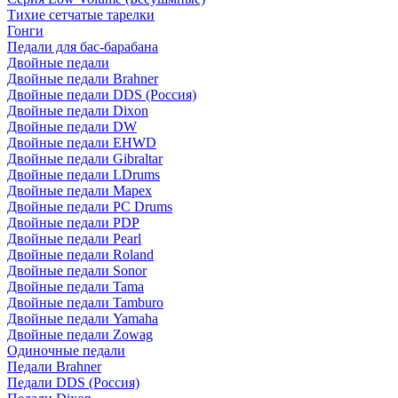
Тихие сетчатые тарелки
Гонги
Педали для бас-барабана
Двойные педали
Двойные педали Brahner
Двойные педали DDS (Россия)
Двойные педали Dixon
Двойные педали DW
Двойные педали EHWD
Двойные педали Gibraltar
Двойные педали LDrums
Двойные педали Mapex
Двойные педали PC Drums
Двойные педали PDP
Двойные педали Pearl
Двойные педали Roland
Двойные педали Sonor
Двойные педали Tama
Двойные педали Tamburo
Двойные педали Yamaha
Двойные педали Zowag
Одиночные педали
Педали Brahner
Педали DDS (Россия)