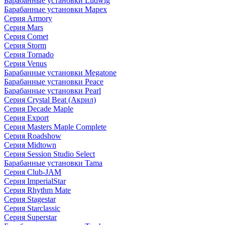
Барабанные установки Ludwig
Барабанные установки Mapex
Серия Armory
Серия Mars
Серия Comet
Серия Storm
Серия Tornado
Серия Venus
Барабанные установки Megatone
Барабанные установки Peace
Барабанные установки Pearl
Серия Crystal Beat (Акрил)
Серия Decade Maple
Серия Export
Серия Masters Maple Complete
Серия Roadshow
Серия Midtown
Серия Session Studio Select
Барабанные установки Tama
Серия Club-JAM
Серия ImperialStar
Серия Rhythm Mate
Серия Stagestar
Серия Starclassic
Серия Superstar