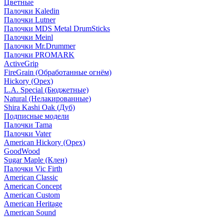
Цветные
Палочки Kaledin
Палочки Lutner
Палочки MDS Metal DrumSticks
Палочки Meinl
Палочки Mr.Drummer
Палочки PROMARK
ActiveGrip
FireGrain (Обработанные огнём)
Hickory (Орех)
L.A. Special (Бюджетные)
Natural (Нелакированные)
Shira Kashi Oak (Дуб)
Подписные модели
Палочки Tama
Палочки Vater
American Hickory (Орех)
GoodWood
Sugar Maple (Клен)
Палочки Vic Firth
American Classic
American Concept
American Custom
American Heritage
American Sound