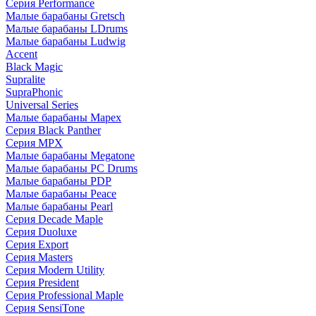
Серия Performance
Малые барабаны Gretsch
Малые барабаны LDrums
Малые барабаны Ludwig
Accent
Black Magic
Supralite
SupraPhonic
Universal Series
Малые барабаны Mapex
Серия Black Panther
Серия MPX
Малые барабаны Megatone
Малые барабаны PC Drums
Малые барабаны PDP
Малые барабаны Peace
Малые барабаны Pearl
Серия Decade Maple
Серия Duoluxe
Серия Export
Серия Masters
Серия Modern Utility
Серия President
Серия Professional Maple
Серия SensiTone