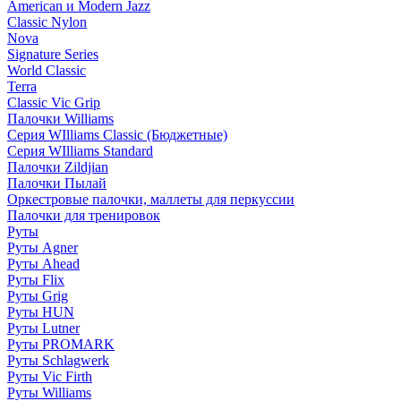
American и Modern Jazz
Classic Nylon
Nova
Signature Series
World Classic
Terra
Classic Vic Grip
Палочки Williams
Серия WIlliams Classic (Бюджетные)
Серия WIlliams Standard
Палочки Zildjian
Палочки Пылай
Оркестровые палочки, маллеты для перкуссии
Палочки для тренировок
Руты
Руты Agner
Руты Ahead
Руты Flix
Руты Grig
Руты HUN
Руты Lutner
Руты PROMARK
Руты Schlagwerk
Руты Vic Firth
Руты Williams