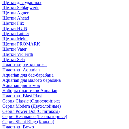
Щетки для ударных
Щетки Schlagwerk
Щетки Agner
Щетки Ahead
Щетки Flix
Щетки HUN
Щетки Lutner
Щетки Meinl
Щетки PROMARK
Щетки Vater
Щетки Vic Firth
Щетки Sela
Пластики, сетки, кожа
Пластики Aquarian
Aquarian для бас-барабана
Aquarian для малого барабана
Aquarian для томов
Наборы пластиков Aquarian
Пластики Blast Plast
Серия Classic (Однослойные)
Серия Modern (Двухслойные)
Серия Power Dot (С пятаком)
Серия Resonance (Резонаторные)
Серия Silent Ring (Кольца)
Пластики Bowo