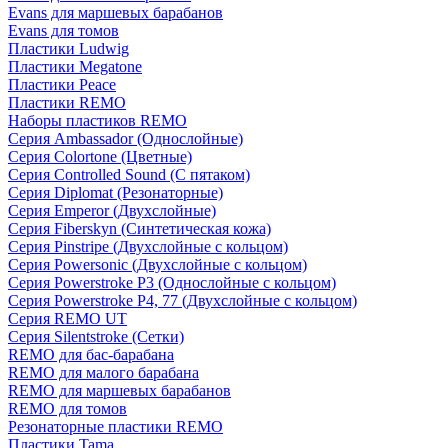
Evans для маршевых барабанов
Evans для томов
Пластики Ludwig
Пластики Megatone
Пластики Peace
Пластики REMO
Наборы пластиков REMO
Серия Ambassador (Однослойные)
Серия Colortone (Цветные)
Серия Controlled Sound (С пятаком)
Серия Diplomat (Резонаторные)
Серия Emperor (Двухслойные)
Серия Fiberskyn (Синтетическая кожа)
Серия Pinstripe (Двухслойные с кольцом)
Серия Powersonic (Двухслойные с кольцом)
Серия Powerstroke P3 (Однослойные с кольцом)
Серия Powerstroke P4, 77 (Двухслойные с кольцом)
Серия REMO UT
Серия Silentstroke (Сетки)
REMO для бас-барабана
REMO для малого барабана
REMO для маршевых барабанов
REMO для томов
Резонаторные пластики REMO
Пластики Tama