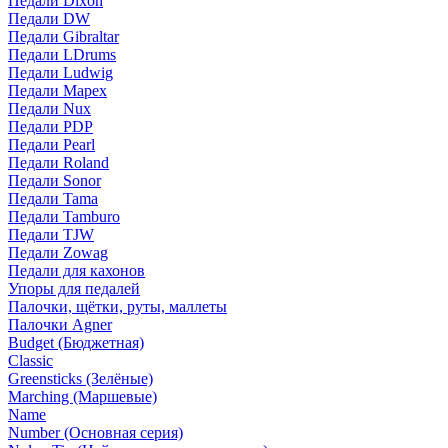
Педали Dixon
Педали DW
Педали Gibraltar
Педали LDrums
Педали Ludwig
Педали Mapex
Педали Nux
Педали PDP
Педали Pearl
Педали Roland
Педали Sonor
Педали Tama
Педали Tamburo
Педали TJW
Педали Zowag
Педали для кахонов
Упоры для педалей
Палочки, щётки, руты, маллеты
Палочки Agner
Budget (Бюджетная)
Classic
Greensticks (Зелёные)
Marching (Маршевые)
Name
Number (Основная серия)