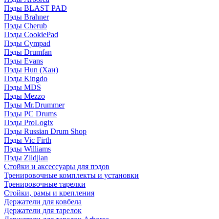
Пэды BLAST PAD
Пэды Brahner
Пэды Cherub
Пэды CookiePad
Пэды Cympad
Пэды Drumfan
Пэды Evans
Пэды Hun (Хан)
Пэды Kingdo
Пэды MDS
Пэды Mezzo
Пэды Mr.Drummer
Пэды PC Drums
Пэды ProLogix
Пэды Russian Drum Shop
Пэды Vic Firth
Пэды Williams
Пэды Zildjian
Стойки и аксессуары для пэдов
Тренировочные комплекты и установки
Тренировочные тарелки
Стойки, рамы и крепления
Держатели для ковбела
Держатели для тарелок