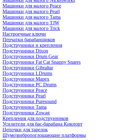
Машинки для малого Nickelworks
Машинки для малого Peace
Машинки для малого Pearl
Машинки для малого Tama
Машинки для малого TJW
Машинки для малого Trick
Настроечные ключи
Перчатки барабанщиков
Подструнники и крепления
Подструнники Dixon
Подструнники Drum Gear
Подструнники Fat Cat Snappy Snares
Подструнники Gibraltar
Подструнники LDrums
Подструнники Mapex
Подструнники PC Drums
Подструнники Peace
Подструнники Pearl
Подструнники Puresound
Подструнники Tama
Подструнники Zowag
Крепления для подструнников
Усилители для бас-барабана Кикпорт
Цепочки для тарелок
Шумо\вибропоглощающие платформы