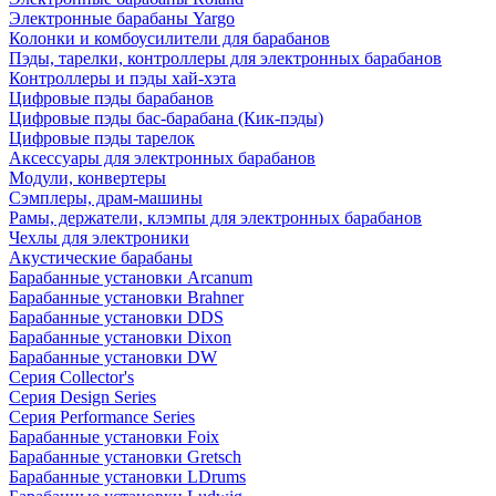
Электронные барабаны Yargo
Колонки и комбоусилители для барабанов
Пэды, тарелки, контроллеры для электронных барабанов
Контроллеры и пэды хай-хэта
Цифровые пэды барабанов
Цифровые пэды бас-барабана (Кик-пэды)
Цифровые пэды тарелок
Аксессуары для электронных барабанов
Модули, конвертеры
Сэмплеры, драм-машины
Рамы, держатели, клэмпы для электронных барабанов
Чехлы для электроники
Акустические барабаны
Барабанные установки Arcanum
Барабанные установки Brahner
Барабанные установки DDS
Барабанные установки Dixon
Барабанные установки DW
Серия Collector's
Серия Design Series
Серия Performance Series
Барабанные установки Foix
Барабанные установки Gretsch
Барабанные установки LDrums