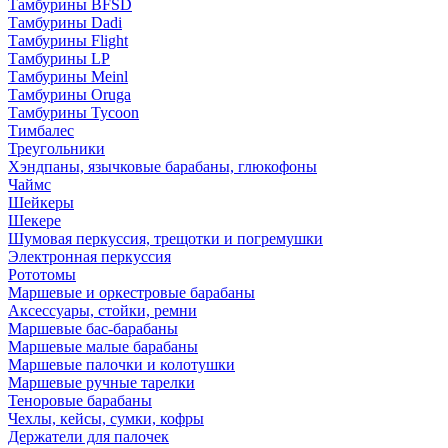
Тамбурины BFSD
Тамбурины Dadi
Тамбурины Flight
Тамбурины LP
Тамбурины Meinl
Тамбурины Oruga
Тамбурины Tycoon
Тимбалес
Треугольники
Хэндпаны, язычковые барабаны, глюкофоны
Чаймс
Шейкеры
Шекере
Шумовая перкуссия, трещотки и погремушки
Электронная перкуссия
Рототомы
Маршевые и оркестровые барабаны
Аксессуары, стойки, ремни
Маршевые бас-барабаны
Маршевые малые барабаны
Маршевые палочки и колотушки
Маршевые ручные тарелки
Теноровые барабаны
Чехлы, кейсы, сумки, кофры
Держатели для палочек