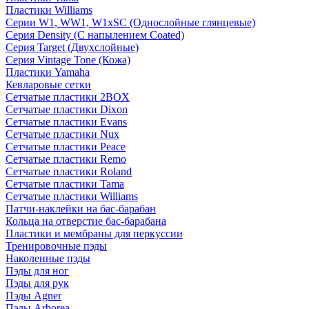
Пластики Williams
Серии W1, WW1, W1xSC (Однослойные глянцевые)
Серия Density (C напылением Coated)
Серия Target (Двухслойные)
Серия Vintage Tone (Кожа)
Пластики Yamaha
Кевларовые сетки
Сетчатые пластики 2BOX
Сетчатые пластики Dixon
Сетчатые пластики Evans
Сетчатые пластики Nux
Сетчатые пластики Peace
Сетчатые пластики Remo
Сетчатые пластики Roland
Сетчатые пластики Tama
Сетчатые пластики Williams
Патчи-наклейки на бас-барабан
Кольца на отверстие бас-барабана
Пластики и мембраны для перкуссии
Тренировочные пэды
Наколенные пэды
Пэды для ног
Пэды для рук
Пэды Agner
Пэды Arborea