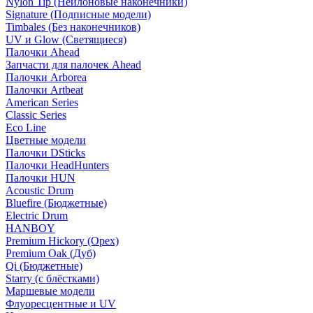
Nylon Tip (Нейлоновые наконечники)
Signature (Подписные модели)
Timbales (Без наконечников)
UV и Glow (Светящиеся)
Палочки Ahead
Запчасти для палочек Ahead
Палочки Arborea
Палочки Artbeat
American Series
Classic Series
Eco Line
Цветные модели
Палочки DSticks
Палочки HeadHunters
Палочки HUN
Acoustic Drum
Bluefire (Бюджетные)
Electric Drum
HANBOY
Premium Hickory (Орех)
Premium Oak (Дуб)
Qi (Бюджетные)
Starry (с блёстками)
Маршевые модели
Флуоресцентные и UV