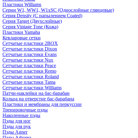
Пластики Williams
Серии W1, WW1, W1xSC (Однослойные глянцевые)
Серия Density (C напылением Coated)
Серия Target (Двухслойные)
Серия Vintage Tone (Кожа)
Пластики Yamaha
Кевларовые сетки
Сетчатые пластики 2BOX
Сетчатые пластики Dixon
Сетчатые пластики Evans
Сетчатые пластики Nux
Сетчатые пластики Peace
Сетчатые пластики Remo
Сетчатые пластики Roland
Сетчатые пластики Tama
Сетчатые пластики Williams
Патчи-наклейки на бас-барабан
Кольца на отверстие бас-барабана
Пластики и мембраны для перкуссии
Тренировочные пэды
Наколенные пэды
Пэды для ног
Пэды для рук
Пэды Agner
Пэды Arborea