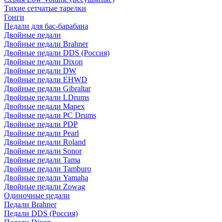
Тихие сетчатые тарелки
Гонги
Педали для бас-барабана
Двойные педали
Двойные педали Brahner
Двойные педали DDS (Россия)
Двойные педали Dixon
Двойные педали DW
Двойные педали EHWD
Двойные педали Gibraltar
Двойные педали LDrums
Двойные педали Mapex
Двойные педали PC Drums
Двойные педали PDP
Двойные педали Pearl
Двойные педали Roland
Двойные педали Sonor
Двойные педали Tama
Двойные педали Tamburo
Двойные педали Yamaha
Двойные педали Zowag
Одиночные педали
Педали Brahner
Педали DDS (Россия)