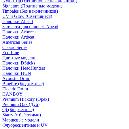
Nylon Tip (Нейлоновые наконечники)
Signature (Подписные модели)
Timbales (Без наконечников)
UV и Glow (Светящиеся)
Палочки Ahead
Запчасти для палочек Ahead
Палочки Arborea
Палочки Artbeat
American Series
Classic Series
Eco Line
Цветные модели
Палочки DSticks
Палочки HeadHunters
Палочки HUN
Acoustic Drum
Bluefire (Бюджетные)
Electric Drum
HANBOY
Premium Hickory (Орех)
Premium Oak (Дуб)
Qi (Бюджетные)
Starry (с блёстками)
Маршевые модели
Флуоресцентные и UV