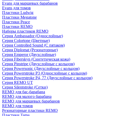
Evans для маршевых барабанов
Evans для томов
Пластики Ludwig
Пластики Megatone
Пластики Peace
Пластики REMO
Наборы пластиков REMO
Серия Ambassador (Однослойные)
Серия Colortone (Цветные)
Серия Controlled Sound (С пятаком)
Серия Diplomat (Резонаторные)
Серия Emperor (Двухслойные)
Серия Fiberskyn (Синтетическая кожа)
Серия Pinstripe (Двухслойные с кольцом)
Серия Powersonic (Двухслойные с кольцом)
Серия Powerstroke P3 (Однослойные с кольцом)
Серия Powerstroke P4, 77 (Двухслойные с кольцом)
Серия REMO UT
Серия Silentstroke (Сетки)
REMO для бас-барабана
REMO для малого барабана
REMO для маршевых барабанов
REMO для томов
Резонаторные пластики REMO
Пластики Tama