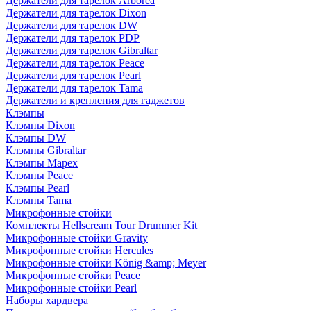
Держатели для тарелок Arborea
Держатели для тарелок Dixon
Держатели для тарелок DW
Держатели для тарелок PDP
Держатели для тарелок Gibraltar
Держатели для тарелок Peace
Держатели для тарелок Pearl
Держатели для тарелок Tama
Держатели и крепления для гаджетов
Клэмпы
Клэмпы Dixon
Клэмпы DW
Клэмпы Gibraltar
Клэмпы Mapex
Клэмпы Peace
Клэмпы Pearl
Клэмпы Tama
Микрофонные стойки
Комплекты Hellscream Tour Drummer Kit
Микрофонные стойки Gravity
Микрофонные стойки Hercules
Микрофонные стойки König &amp; Meyer
Микрофонные стойки Peace
Микрофонные стойки Pearl
Наборы хардвера