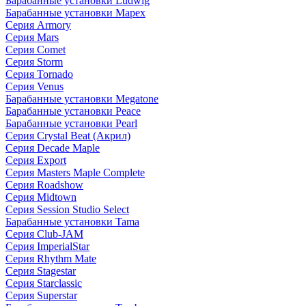
Барабанные установки Ludwig
Барабанные установки Mapex
Серия Armory
Серия Mars
Серия Comet
Серия Storm
Серия Tornado
Серия Venus
Барабанные установки Megatone
Барабанные установки Peace
Барабанные установки Pearl
Серия Crystal Beat (Акрил)
Серия Decade Maple
Серия Export
Серия Masters Maple Complete
Серия Roadshow
Серия Midtown
Серия Session Studio Select
Барабанные установки Tama
Серия Club-JAM
Серия ImperialStar
Серия Rhythm Mate
Серия Stagestar
Серия Starclassic
Серия Superstar