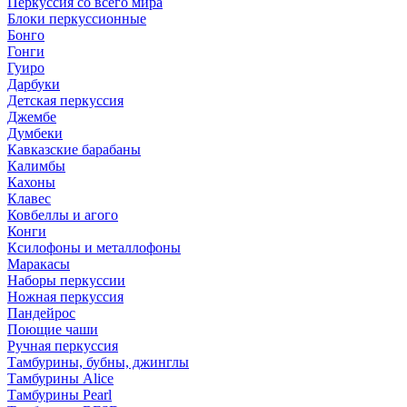
Перкуссия со всего мира
Блоки перкуссионные
Бонго
Гонги
Гуиро
Дарбуки
Детская перкуссия
Джембе
Думбеки
Кавказские барабаны
Калимбы
Кахоны
Клавес
Ковбеллы и агого
Конги
Ксилофоны и металлофоны
Маракасы
Наборы перкуссии
Ножная перкуссия
Пандейрос
Поющие чаши
Ручная перкуссия
Тамбурины, бубны, джинглы
Тамбурины Alice
Тамбурины Pearl