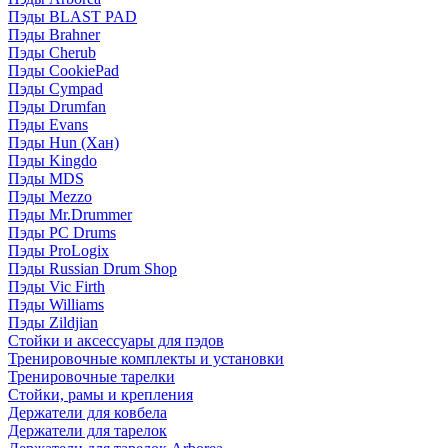
Пэды BLAST PAD
Пэды Brahner
Пэды Cherub
Пэды CookiePad
Пэды Cympad
Пэды Drumfan
Пэды Evans
Пэды Hun (Хан)
Пэды Kingdo
Пэды MDS
Пэды Mezzo
Пэды Mr.Drummer
Пэды PC Drums
Пэды ProLogix
Пэды Russian Drum Shop
Пэды Vic Firth
Пэды Williams
Пэды Zildjian
Стойки и аксессуары для пэдов
Тренировочные комплекты и установки
Тренировочные тарелки
Стойки, рамы и крепления
Держатели для ковбела
Держатели для тарелок