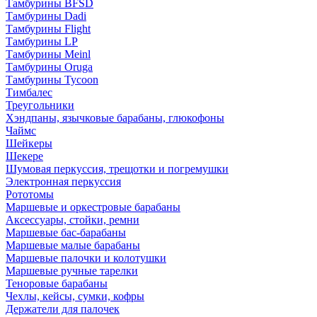
Тамбурины BFSD
Тамбурины Dadi
Тамбурины Flight
Тамбурины LP
Тамбурины Meinl
Тамбурины Oruga
Тамбурины Tycoon
Тимбалес
Треугольники
Хэндпаны, язычковые барабаны, глюкофоны
Чаймс
Шейкеры
Шекере
Шумовая перкуссия, трещотки и погремушки
Электронная перкуссия
Рототомы
Маршевые и оркестровые барабаны
Аксессуары, стойки, ремни
Маршевые бас-барабаны
Маршевые малые барабаны
Маршевые палочки и колотушки
Маршевые ручные тарелки
Теноровые барабаны
Чехлы, кейсы, сумки, кофры
Держатели для палочек