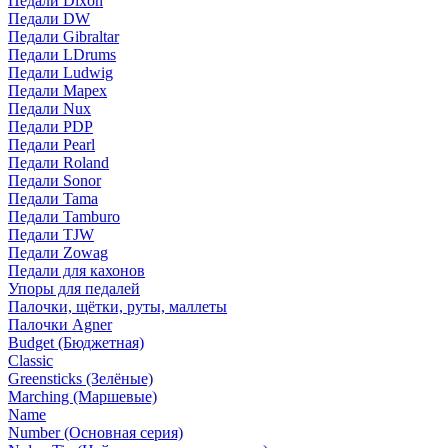
Педали Dixon
Педали DW
Педали Gibraltar
Педали LDrums
Педали Ludwig
Педали Mapex
Педали Nux
Педали PDP
Педали Pearl
Педали Roland
Педали Sonor
Педали Tama
Педали Tamburo
Педали TJW
Педали Zowag
Педали для кахонов
Упоры для педалей
Палочки, щётки, руты, маллеты
Палочки Agner
Budget (Бюджетная)
Classic
Greensticks (Зелёные)
Marching (Маршевые)
Name
Number (Основная серия)