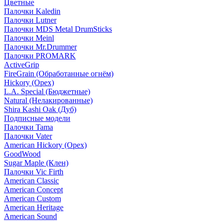
Цветные
Палочки Kaledin
Палочки Lutner
Палочки MDS Metal DrumSticks
Палочки Meinl
Палочки Mr.Drummer
Палочки PROMARK
ActiveGrip
FireGrain (Обработанные огнём)
Hickory (Орех)
L.A. Special (Бюджетные)
Natural (Нелакированные)
Shira Kashi Oak (Дуб)
Подписные модели
Палочки Tama
Палочки Vater
American Hickory (Орех)
GoodWood
Sugar Maple (Клен)
Палочки Vic Firth
American Classic
American Concept
American Custom
American Heritage
American Sound