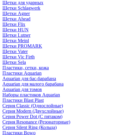
Щетки для ударных
Щетки Schlagwerk
Щетки Agner
Щетки Ahead
Щетки Flix
Щетки HUN
Щетки Lutner
Щетки Meinl
Щетки PROMARK
Щетки Vater
Щетки Vic Firth
Щетки Sela
Пластики, сетки, кожа
Пластики Aquarian
Aquarian для бас-барабана
Aquarian для малого барабана
Aquarian для томов
Наборы пластиков Aquarian
Пластики Blast Plast
Серия Classic (Однослойные)
Серия Modern (Двухслойные)
Серия Power Dot (С пятаком)
Серия Resonance (Резонаторные)
Серия Silent Ring (Кольца)
Пластики Bowo