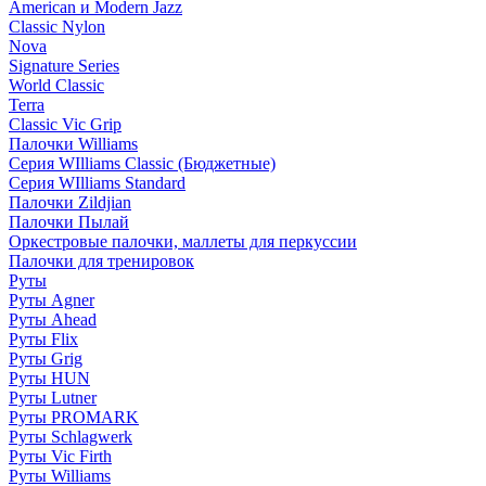
American и Modern Jazz
Classic Nylon
Nova
Signature Series
World Classic
Terra
Classic Vic Grip
Палочки Williams
Серия WIlliams Classic (Бюджетные)
Серия WIlliams Standard
Палочки Zildjian
Палочки Пылай
Оркестровые палочки, маллеты для перкуссии
Палочки для тренировок
Руты
Руты Agner
Руты Ahead
Руты Flix
Руты Grig
Руты HUN
Руты Lutner
Руты PROMARK
Руты Schlagwerk
Руты Vic Firth
Руты Williams