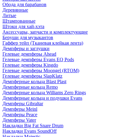
Обода для барабанов
Деревянные
Литые
Штампованные
Штоки для хай-хэта
Аксессуары, запчасти и комплектующие
Беруши для музыкантов
Гаффер тейп (Тканевая клейкая лента)
Демпферы и заглушки
Гелевые демпферы Ahead
Гелевые демпферы Evans EQ Pods
Гелевые демпферы Kingdo
Гелевые демпферы Moongel (RTOM)
Гелевые демпферы SlapKlatz
Демпферные кольца Blast Plast
Демпферные кольца Remo
Демпферные кольца Williams Zero Rings
Демпферные кольца и подушки Evans
Демпферы Gibraltar
Демпферы Meinl
Демпферы Peace
Демпферы Vater
Накладки Big Fat Snare Drum
Накладки Evans SoundOff
Накладки Majestic