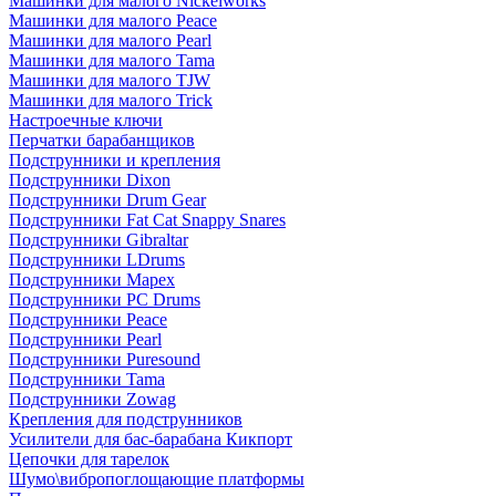
Машинки для малого Nickelworks
Машинки для малого Peace
Машинки для малого Pearl
Машинки для малого Tama
Машинки для малого TJW
Машинки для малого Trick
Настроечные ключи
Перчатки барабанщиков
Подструнники и крепления
Подструнники Dixon
Подструнники Drum Gear
Подструнники Fat Cat Snappy Snares
Подструнники Gibraltar
Подструнники LDrums
Подструнники Mapex
Подструнники PC Drums
Подструнники Peace
Подструнники Pearl
Подструнники Puresound
Подструнники Tama
Подструнники Zowag
Крепления для подструнников
Усилители для бас-барабана Кикпорт
Цепочки для тарелок
Шумо\вибропоглощающие платформы