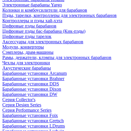
Электронные барабаны Yargo
Колонки и комбоусилители для барабанов
Пэды, тарелки, контроллеры для электронных барабанов
Контроллеры и пэды хай-хэта
Цифровые пэды барабанов
Цифровые пэды бас-барабана (Кик-пэды)
Цифровые пэды тарелок
Аксессуары для электронных барабанов
Модули, конвертеры
Сэмплеры, драм-машины
Рамы, держатели, клэмпы для электронных барабанов
Чехлы для электроники
Акустические барабаны
Барабанные установки Arcanum
Барабанные установки Brahner
Барабанные установки DDS
Барабанные установки Dixon
Барабанные установки DW
Серия Collector's
Серия Design Series
Серия Performance Series
Барабанные установки Foix
Барабанные установки Gretsch
Барабанные установки LDrums