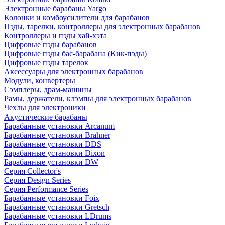
Электронные барабаны Yargo
Колонки и комбоусилители для барабанов
Пэды, тарелки, контроллеры для электронных барабанов
Контроллеры и пэды хай-хэта
Цифровые пэды барабанов
Цифровые пэды бас-барабана (Кик-пэды)
Цифровые пэды тарелок
Аксессуары для электронных барабанов
Модули, конвертеры
Сэмплеры, драм-машины
Рамы, держатели, клэмпы для электронных барабанов
Чехлы для электроники
Акустические барабаны
Барабанные установки Arcanum
Барабанные установки Brahner
Барабанные установки DDS
Барабанные установки Dixon
Барабанные установки DW
Серия Collector's
Серия Design Series
Серия Performance Series
Барабанные установки Foix
Барабанные установки Gretsch
Барабанные установки LDrums