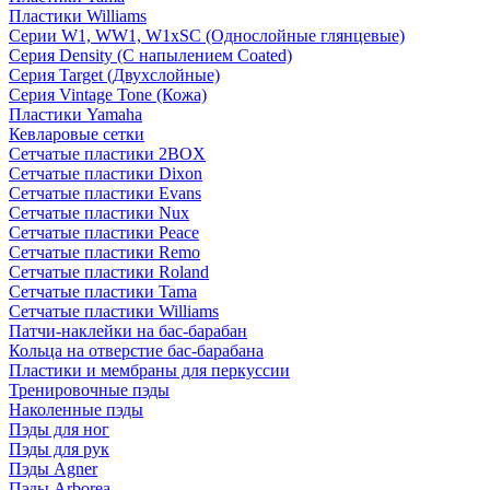
Пластики Williams
Серии W1, WW1, W1xSC (Однослойные глянцевые)
Серия Density (C напылением Coated)
Серия Target (Двухслойные)
Серия Vintage Tone (Кожа)
Пластики Yamaha
Кевларовые сетки
Сетчатые пластики 2BOX
Сетчатые пластики Dixon
Сетчатые пластики Evans
Сетчатые пластики Nux
Сетчатые пластики Peace
Сетчатые пластики Remo
Сетчатые пластики Roland
Сетчатые пластики Tama
Сетчатые пластики Williams
Патчи-наклейки на бас-барабан
Кольца на отверстие бас-барабана
Пластики и мембраны для перкуссии
Тренировочные пэды
Наколенные пэды
Пэды для ног
Пэды для рук
Пэды Agner
Пэды Arborea