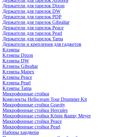
Держатели для тарелок Arborea
Держатели для тарелок Dixon
Держатели для тарелок DW
Держатели для тарелок PDP
Держатели для тарелок Gibraltar
Держатели для тарелок Peace
Держатели для тарелок Pearl
Держатели для тарелок Tama
Держатели и крепления для гаджетов
Клэмпы
Клэмпы Dixon
Клэмпы DW
Клэмпы Gibraltar
Клэмпы Mapex
Клэмпы Peace
Клэмпы Pearl
Клэмпы Tama
Микрофонные стойки
Комплекты Hellscream Tour Drummer Kit
Микрофонные стойки Gravity
Микрофонные стойки Hercules
Микрофонные стойки König &amp; Meyer
Микрофонные стойки Peace
Микрофонные стойки Pearl
Наборы хардвера