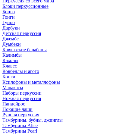
Перкуссия со всего мира
Блоки перкуссионные
Бонго
Гонги
Гуиро
Дарбуки
Детская перкуссия
Джембе
Думбеки
Кавказские барабаны
Калимбы
Кахоны
Клавес
Ковбеллы и агого
Конги
Ксилофоны и металлофоны
Маракасы
Наборы перкуссии
Ножная перкуссия
Пандейрос
Поющие чаши
Ручная перкуссия
Тамбурины, бубны, джинглы
Тамбурины Alice
Тамбурины Pearl