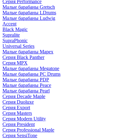
Серия Performance
Малые барабаны Gretsch
Малые барабаны LDrums
Малые барабаны Ludwig
Accent
Black Magic
Supralite
SupraPhonic
Universal Series
Малые барабаны Mapex
Серия Black Panther
Серия MPX
Малые барабаны Megatone
Малые барабаны PC Drums
Малые барабаны PDP
Малые барабаны Peace
Малые барабаны Pearl
Серия Decade Maple
Серия Duoluxe
Серия Export
Серия Masters
Серия Modern Utility
Серия President
Серия Professional Maple
Серия SensiTone