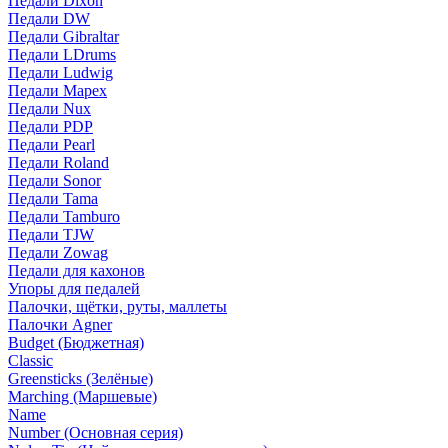
Педали Dixon
Педали DW
Педали Gibraltar
Педали LDrums
Педали Ludwig
Педали Mapex
Педали Nux
Педали PDP
Педали Pearl
Педали Roland
Педали Sonor
Педали Tama
Педали Tamburo
Педали TJW
Педали Zowag
Педали для кахонов
Упоры для педалей
Палочки, щётки, руты, маллеты
Палочки Agner
Budget (Бюджетная)
Classic
Greensticks (Зелёные)
Marching (Маршевые)
Name
Number (Основная серия)