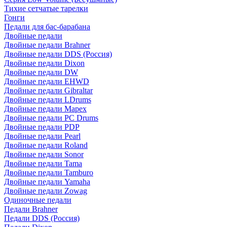
Тихие сетчатые тарелки
Гонги
Педали для бас-барабана
Двойные педали
Двойные педали Brahner
Двойные педали DDS (Россия)
Двойные педали Dixon
Двойные педали DW
Двойные педали EHWD
Двойные педали Gibraltar
Двойные педали LDrums
Двойные педали Mapex
Двойные педали PC Drums
Двойные педали PDP
Двойные педали Pearl
Двойные педали Roland
Двойные педали Sonor
Двойные педали Tama
Двойные педали Tamburo
Двойные педали Yamaha
Двойные педали Zowag
Одиночные педали
Педали Brahner
Педали DDS (Россия)