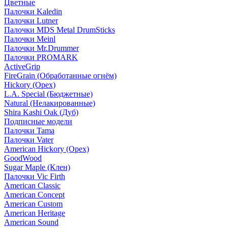
Цветные
Палочки Kaledin
Палочки Lutner
Палочки MDS Metal DrumSticks
Палочки Meinl
Палочки Mr.Drummer
Палочки PROMARK
ActiveGrip
FireGrain (Обработанные огнём)
Hickory (Орех)
L.A. Special (Бюджетные)
Natural (Нелакированные)
Shira Kashi Oak (Дуб)
Подписные модели
Палочки Tama
Палочки Vater
American Hickory (Орех)
GoodWood
Sugar Maple (Клен)
Палочки Vic Firth
American Classic
American Concept
American Custom
American Heritage
American Sound