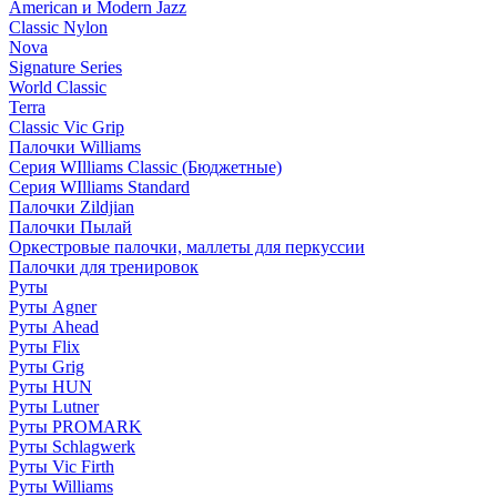
American и Modern Jazz
Classic Nylon
Nova
Signature Series
World Classic
Terra
Classic Vic Grip
Палочки Williams
Серия WIlliams Classic (Бюджетные)
Серия WIlliams Standard
Палочки Zildjian
Палочки Пылай
Оркестровые палочки, маллеты для перкуссии
Палочки для тренировок
Руты
Руты Agner
Руты Ahead
Руты Flix
Руты Grig
Руты HUN
Руты Lutner
Руты PROMARK
Руты Schlagwerk
Руты Vic Firth
Руты Williams