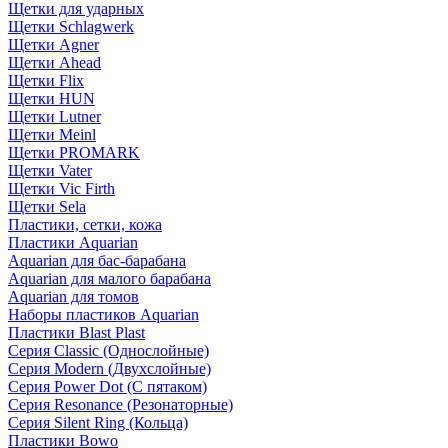
Щетки для ударных
Щетки Schlagwerk
Щетки Agner
Щетки Ahead
Щетки Flix
Щетки HUN
Щетки Lutner
Щетки Meinl
Щетки PROMARK
Щетки Vater
Щетки Vic Firth
Щетки Sela
Пластики, сетки, кожа
Пластики Aquarian
Aquarian для бас-барабана
Aquarian для малого барабана
Aquarian для томов
Наборы пластиков Aquarian
Пластики Blast Plast
Серия Classic (Однослойные)
Серия Modern (Двухслойные)
Серия Power Dot (С пятаком)
Серия Resonance (Резонаторные)
Серия Silent Ring (Кольца)
Пластики Bowo