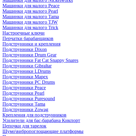
Машинки для малого Nickelworks
Машинки для малого Peace
Машинки для малого Pearl
Машинки для малого Tama
Машинки для малого TJW
Машинки для малого Trick
Настроечные ключи
Перчатки барабанщиков
Подструнники и крепления
Подструнники Dixon
Подструнники Drum Gear
Подструнники Fat Cat Snappy Snares
Подструнники Gibraltar
Подструнники LDrums
Подструнники Mapex
Подструнники PC Drums
Подструнники Peace
Подструнники Pearl
Подструнники Puresound
Подструнники Tama
Подструнники Zowag
Крепления для подструнников
Усилители для бас-барабана Кикпорт
Цепочки для тарелок
Шумо\вибропоглощающие платформы