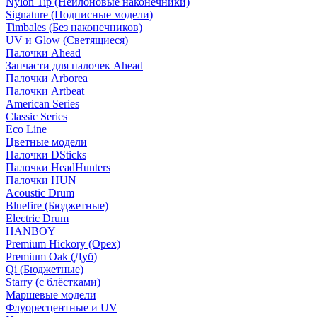
Nylon Tip (Нейлоновые наконечники)
Signature (Подписные модели)
Timbales (Без наконечников)
UV и Glow (Светящиеся)
Палочки Ahead
Запчасти для палочек Ahead
Палочки Arborea
Палочки Artbeat
American Series
Classic Series
Eco Line
Цветные модели
Палочки DSticks
Палочки HeadHunters
Палочки HUN
Acoustic Drum
Bluefire (Бюджетные)
Electric Drum
HANBOY
Premium Hickory (Орех)
Premium Oak (Дуб)
Qi (Бюджетные)
Starry (с блёстками)
Маршевые модели
Флуоресцентные и UV