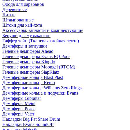
Обода для барабанов
Деревянные
Литые
Штампованные
Штоки для хай-хэта
Аксессуары, запчасти и комплектующие
Беруши для музыкантов
Гаффер тейп (Тканевая клейкая лента)
Демпферы и заглушки
Гелевые демпферы Ahead
Гелевые демпферы Evans EQ Pods
Гелевые демпферы Kingdo
Гелевые демпферы Moongel (RTOM)
Гелевые демпферы SlapKlatz
Демпферные кольца Blast Plast
Демпферные кольца Remo
Демпферные кольца Williams Zero Rings
Демпферные кольца и подушки Evans
Демпферы Gibraltar
Демпферы Meinl
Демпферы Peace
Демпферы Vater
Накладки Big Fat Snare Drum
Накладки Evans SoundOff
Накладки Majestic