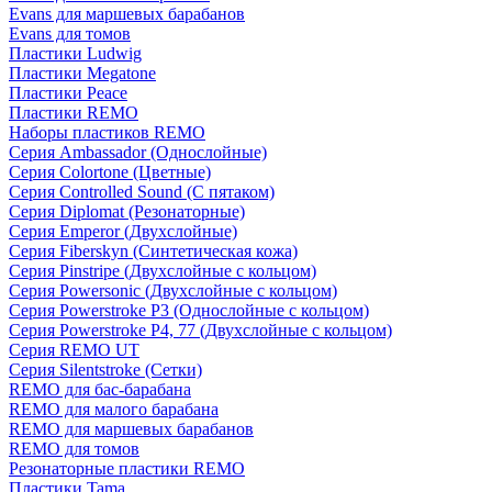
Evans для маршевых барабанов
Evans для томов
Пластики Ludwig
Пластики Megatone
Пластики Peace
Пластики REMO
Наборы пластиков REMO
Серия Ambassador (Однослойные)
Серия Colortone (Цветные)
Серия Controlled Sound (С пятаком)
Серия Diplomat (Резонаторные)
Серия Emperor (Двухслойные)
Серия Fiberskyn (Синтетическая кожа)
Серия Pinstripe (Двухслойные с кольцом)
Серия Powersonic (Двухслойные с кольцом)
Серия Powerstroke P3 (Однослойные с кольцом)
Серия Powerstroke P4, 77 (Двухслойные с кольцом)
Серия REMO UT
Серия Silentstroke (Сетки)
REMO для бас-барабана
REMO для малого барабана
REMO для маршевых барабанов
REMO для томов
Резонаторные пластики REMO
Пластики Tama