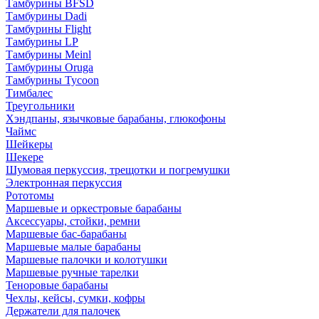
Тамбурины BFSD
Тамбурины Dadi
Тамбурины Flight
Тамбурины LP
Тамбурины Meinl
Тамбурины Oruga
Тамбурины Tycoon
Тимбалес
Треугольники
Хэндпаны, язычковые барабаны, глюкофоны
Чаймс
Шейкеры
Шекере
Шумовая перкуссия, трещотки и погремушки
Электронная перкуссия
Рототомы
Маршевые и оркестровые барабаны
Аксессуары, стойки, ремни
Маршевые бас-барабаны
Маршевые малые барабаны
Маршевые палочки и колотушки
Маршевые ручные тарелки
Теноровые барабаны
Чехлы, кейсы, сумки, кофры
Держатели для палочек