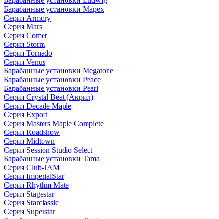
Барабанные установки Ludwig
Барабанные установки Mapex
Серия Armory
Серия Mars
Серия Comet
Серия Storm
Серия Tornado
Серия Venus
Барабанные установки Megatone
Барабанные установки Peace
Барабанные установки Pearl
Серия Crystal Beat (Акрил)
Серия Decade Maple
Серия Export
Серия Masters Maple Complete
Серия Roadshow
Серия Midtown
Серия Session Studio Select
Барабанные установки Tama
Серия Club-JAM
Серия ImperialStar
Серия Rhythm Mate
Серия Stagestar
Серия Starclassic
Серия Superstar