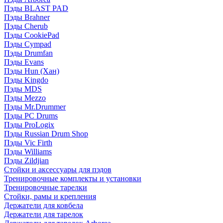
Пэды BLAST PAD
Пэды Brahner
Пэды Cherub
Пэды CookiePad
Пэды Cympad
Пэды Drumfan
Пэды Evans
Пэды Hun (Хан)
Пэды Kingdo
Пэды MDS
Пэды Mezzo
Пэды Mr.Drummer
Пэды PC Drums
Пэды ProLogix
Пэды Russian Drum Shop
Пэды Vic Firth
Пэды Williams
Пэды Zildjian
Стойки и аксессуары для пэдов
Тренировочные комплекты и установки
Тренировочные тарелки
Стойки, рамы и крепления
Держатели для ковбела
Держатели для тарелок