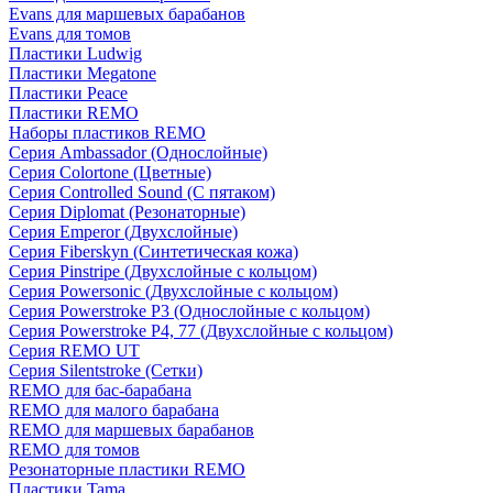
Evans для маршевых барабанов
Evans для томов
Пластики Ludwig
Пластики Megatone
Пластики Peace
Пластики REMO
Наборы пластиков REMO
Серия Ambassador (Однослойные)
Серия Colortone (Цветные)
Серия Controlled Sound (С пятаком)
Серия Diplomat (Резонаторные)
Серия Emperor (Двухслойные)
Серия Fiberskyn (Синтетическая кожа)
Серия Pinstripe (Двухслойные с кольцом)
Серия Powersonic (Двухслойные с кольцом)
Серия Powerstroke P3 (Однослойные с кольцом)
Серия Powerstroke P4, 77 (Двухслойные с кольцом)
Серия REMO UT
Серия Silentstroke (Сетки)
REMO для бас-барабана
REMO для малого барабана
REMO для маршевых барабанов
REMO для томов
Резонаторные пластики REMO
Пластики Tama