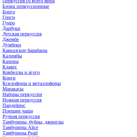
Перкуссия со всего мира
Блоки перкуссионные
Бонго
Гонги
Гуиро
Дарбуки
Детская перкуссия
Джембе
Думбеки
Кавказские барабаны
Калимбы
Кахоны
Клавес
Ковбеллы и агого
Конги
Ксилофоны и металлофоны
Маракасы
Наборы перкуссии
Ножная перкуссия
Пандейрос
Поющие чаши
Ручная перкуссия
Тамбурины, бубны, джинглы
Тамбурины Alice
Тамбурины Pearl