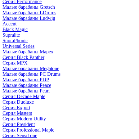
Серия Performance
Малые барабаны Gretsch
Малые барабаны LDrums
Малые барабаны Ludwig
Accent
Black Magic
Supralite
SupraPhonic
Universal Series
Малые барабаны Mapex
Серия Black Panther
Серия MPX
Малые барабаны Megatone
Малые барабаны PC Drums
Малые барабаны PDP
Малые барабаны Peace
Малые барабаны Pearl
Серия Decade Maple
Серия Duoluxe
Серия Export
Серия Masters
Серия Modern Utility
Серия President
Серия Professional Maple
Серия SensiTone