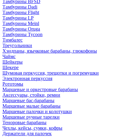
Тамбурины BFSD
Тамбурины Dadi
Тамбурины Flight
Тамбурины LP
Тамбурины Meinl
Тамбурины Oruga
Тамбурины Tycoon
Тимбалес
Треугольники
Хэндпаны, язычковые барабаны, глюкофоны
Чаймс
Шейкеры
Шекере
Шумовая перкуссия, трещотки и погремушки
Электронная перкуссия
Рототомы
Маршевые и оркестровые барабаны
Аксессуары, стойки, ремни
Маршевые бас-барабаны
Маршевые малые барабаны
Маршевые палочки и колотушки
Маршевые ручные тарелки
Теноровые барабаны
Чехлы, кейсы, сумки, кофры
Держатели для палочек