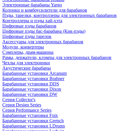
Электронные барабаны Yargo
Колонки и комбоусилители для барабанов
Пэды, тарелки, контроллеры для электронных барабанов
Контроллеры и пэды хай-хэта
Цифровые пэды барабанов
Цифровые пэды бас-барабана (Кик-пэды)
Цифровые пэды тарелок
Аксессуары для электронных барабанов
Модули, конвертеры
Сэмплеры, драм-машины
Рамы, держатели, клэмпы для электронных барабанов
Чехлы для электроники
Акустические барабаны
Барабанные установки Arcanum
Барабанные установки Brahner
Барабанные установки DDS
Барабанные установки Dixon
Барабанные установки DW
Серия Collector's
Серия Design Series
Серия Performance Series
Барабанные установки Foix
Барабанные установки Gretsch
Барабанные установки LDrums