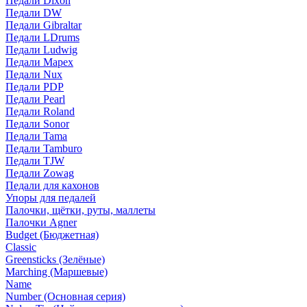
Педали Dixon
Педали DW
Педали Gibraltar
Педали LDrums
Педали Ludwig
Педали Mapex
Педали Nux
Педали PDP
Педали Pearl
Педали Roland
Педали Sonor
Педали Tama
Педали Tamburo
Педали TJW
Педали Zowag
Педали для кахонов
Упоры для педалей
Палочки, щётки, руты, маллеты
Палочки Agner
Budget (Бюджетная)
Classic
Greensticks (Зелёные)
Marching (Маршевые)
Name
Number (Основная серия)