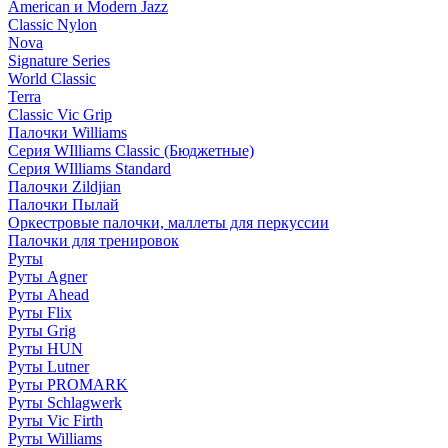
American и Modern Jazz
Classic Nylon
Nova
Signature Series
World Classic
Terra
Classic Vic Grip
Палочки Williams
Серия WIlliams Classic (Бюджетные)
Серия WIlliams Standard
Палочки Zildjian
Палочки Пылай
Оркестровые палочки, маллеты для перкуссии
Палочки для тренировок
Руты
Руты Agner
Руты Ahead
Руты Flix
Руты Grig
Руты HUN
Руты Lutner
Руты PROMARK
Руты Schlagwerk
Руты Vic Firth
Руты Williams