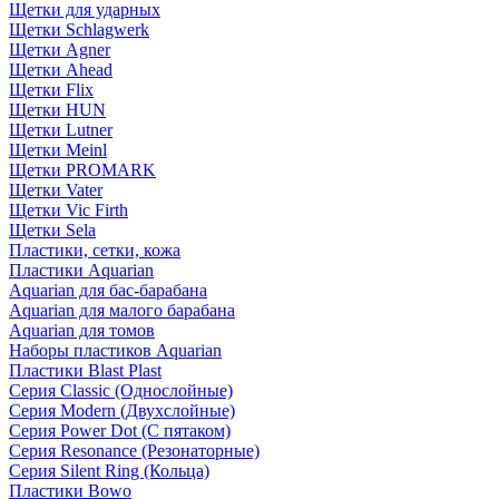
Щетки для ударных
Щетки Schlagwerk
Щетки Agner
Щетки Ahead
Щетки Flix
Щетки HUN
Щетки Lutner
Щетки Meinl
Щетки PROMARK
Щетки Vater
Щетки Vic Firth
Щетки Sela
Пластики, сетки, кожа
Пластики Aquarian
Aquarian для бас-барабана
Aquarian для малого барабана
Aquarian для томов
Наборы пластиков Aquarian
Пластики Blast Plast
Серия Classic (Однослойные)
Серия Modern (Двухслойные)
Серия Power Dot (С пятаком)
Серия Resonance (Резонаторные)
Серия Silent Ring (Кольца)
Пластики Bowo