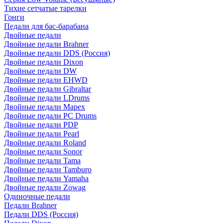
Тихие сетчатые тарелки
Гонги
Педали для бас-барабана
Двойные педали
Двойные педали Brahner
Двойные педали DDS (Россия)
Двойные педали Dixon
Двойные педали DW
Двойные педали EHWD
Двойные педали Gibraltar
Двойные педали LDrums
Двойные педали Mapex
Двойные педали PC Drums
Двойные педали PDP
Двойные педали Pearl
Двойные педали Roland
Двойные педали Sonor
Двойные педали Tama
Двойные педали Tamburo
Двойные педали Yamaha
Двойные педали Zowag
Одиночные педали
Педали Brahner
Педали DDS (Россия)