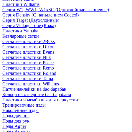
Пластики Williams
Серии W1, WW1, W1xSC (Однослойные глянцевые)
Серия Density (C напылением Coated)
Серия Target (Двухслойные)
Серия Vintage Tone (Кожа)
Пластики Yamaha
Кевларовые сетки
Сетчатые пластики 2BOX
Сетчатые пластики Dixon
Сетчатые пластики Evans
Сетчатые пластики Nux
Сетчатые пластики Peace
Сетчатые пластики Remo
Сетчатые пластики Roland
Сетчатые пластики Tama
Сетчатые пластики Williams
Патчи-наклейки на бас-барабан
Кольца на отверстие бас-барабана
Пластики и мембраны для перкуссии
Тренировочные пэды
Наколенные пэды
Пэды для ног
Пэды для рук
Пэды Agner
Пэды Arborea