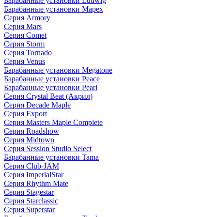
Барабанные установки Ludwig
Барабанные установки Mapex
Серия Armory
Серия Mars
Серия Comet
Серия Storm
Серия Tornado
Серия Venus
Барабанные установки Megatone
Барабанные установки Peace
Барабанные установки Pearl
Серия Crystal Beat (Акрил)
Серия Decade Maple
Серия Export
Серия Masters Maple Complete
Серия Roadshow
Серия Midtown
Серия Session Studio Select
Барабанные установки Tama
Серия Club-JAM
Серия ImperialStar
Серия Rhythm Mate
Серия Stagestar
Серия Starclassic
Серия Superstar