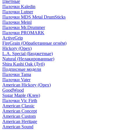
Цветные
Палочки Kaledin
Палочки Lutner
Палочки MDS Metal DrumSticks
Палочки Meinl
Палочки Mr.Drummer
Палочки PROMARK
ActiveGrip
FireGrain (Обработанные огнём)
Hickory (Орех)
L.A. Special (Бюджетные)
Natural (Нелакированные)
Shira Kashi Oak (Дуб)
Подписные модели
Палочки Tama
Палочки Vater
American Hickory (Орех)
GoodWood
Sugar Maple (Клен)
Палочки Vic Firth
American Classic
American Concept
American Custom
American Heritage
American Sound