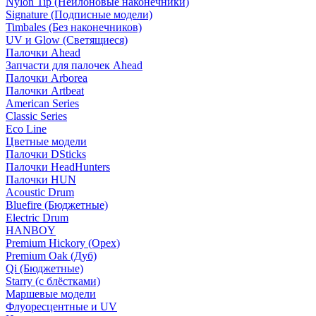
Nylon Tip (Нейлоновые наконечники)
Signature (Подписные модели)
Timbales (Без наконечников)
UV и Glow (Светящиеся)
Палочки Ahead
Запчасти для палочек Ahead
Палочки Arborea
Палочки Artbeat
American Series
Classic Series
Eco Line
Цветные модели
Палочки DSticks
Палочки HeadHunters
Палочки HUN
Acoustic Drum
Bluefire (Бюджетные)
Electric Drum
HANBOY
Premium Hickory (Орех)
Premium Oak (Дуб)
Qi (Бюджетные)
Starry (с блёстками)
Маршевые модели
Флуоресцентные и UV