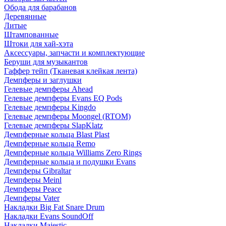
Обода для барабанов
Деревянные
Литые
Штампованные
Штоки для хай-хэта
Аксессуары, запчасти и комплектующие
Беруши для музыкантов
Гаффер тейп (Тканевая клейкая лента)
Демпферы и заглушки
Гелевые демпферы Ahead
Гелевые демпферы Evans EQ Pods
Гелевые демпферы Kingdo
Гелевые демпферы Moongel (RTOM)
Гелевые демпферы SlapKlatz
Демпферные кольца Blast Plast
Демпферные кольца Remo
Демпферные кольца Williams Zero Rings
Демпферные кольца и подушки Evans
Демпферы Gibraltar
Демпферы Meinl
Демпферы Peace
Демпферы Vater
Накладки Big Fat Snare Drum
Накладки Evans SoundOff
Накладки Majestic