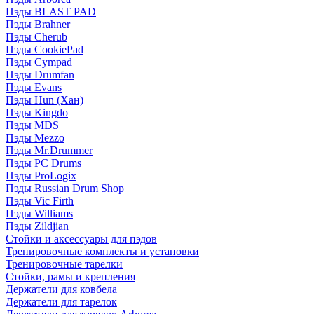
Пэды BLAST PAD
Пэды Brahner
Пэды Cherub
Пэды CookiePad
Пэды Cympad
Пэды Drumfan
Пэды Evans
Пэды Hun (Хан)
Пэды Kingdo
Пэды MDS
Пэды Mezzo
Пэды Mr.Drummer
Пэды PC Drums
Пэды ProLogix
Пэды Russian Drum Shop
Пэды Vic Firth
Пэды Williams
Пэды Zildjian
Стойки и аксессуары для пэдов
Тренировочные комплекты и установки
Тренировочные тарелки
Стойки, рамы и крепления
Держатели для ковбела
Держатели для тарелок