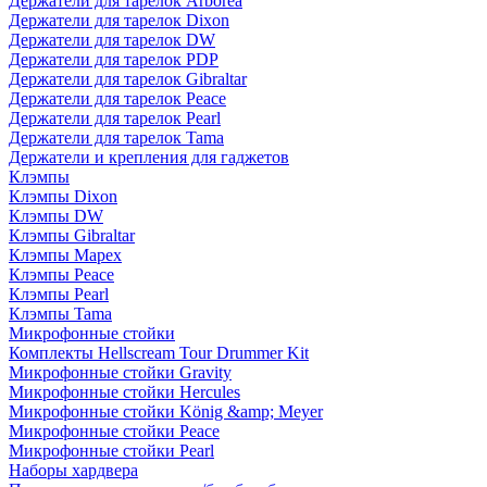
Держатели для тарелок Arborea
Держатели для тарелок Dixon
Держатели для тарелок DW
Держатели для тарелок PDP
Держатели для тарелок Gibraltar
Держатели для тарелок Peace
Держатели для тарелок Pearl
Держатели для тарелок Tama
Держатели и крепления для гаджетов
Клэмпы
Клэмпы Dixon
Клэмпы DW
Клэмпы Gibraltar
Клэмпы Mapex
Клэмпы Peace
Клэмпы Pearl
Клэмпы Tama
Микрофонные стойки
Комплекты Hellscream Tour Drummer Kit
Микрофонные стойки Gravity
Микрофонные стойки Hercules
Микрофонные стойки König &amp; Meyer
Микрофонные стойки Peace
Микрофонные стойки Pearl
Наборы хардвера