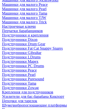
Машинки для малого Nickelworks
Машинки для малого Peace
Машинки для малого Pearl
Машинки для малого Tama
Машинки для малого TJW
Машинки для малого Trick
Настроечные ключи
Перчатки барабанщиков
Подструнники и крепления
Подструнники Dixon
Подструнники Drum Gear
Подструнники Fat Cat Snappy Snares
Подструнники Gibraltar
Подструнники LDrums
Подструнники Mapex
Подструнники PC Drums
Подструнники Peace
Подструнники Pearl
Подструнники Puresound
Подструнники Tama
Подструнники Zowag
Крепления для подструнников
Усилители для бас-барабана Кикпорт
Цепочки для тарелок
Шумо\вибропоглощающие платформы