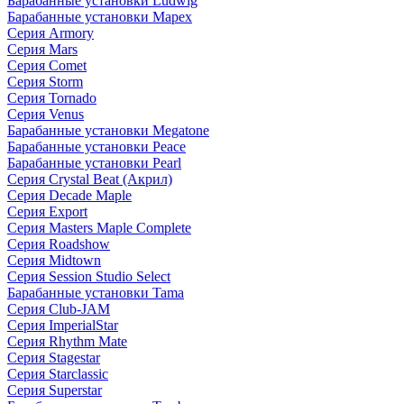
Барабанные установки Ludwig
Барабанные установки Mapex
Серия Armory
Серия Mars
Серия Comet
Серия Storm
Серия Tornado
Серия Venus
Барабанные установки Megatone
Барабанные установки Peace
Барабанные установки Pearl
Серия Crystal Beat (Акрил)
Серия Decade Maple
Серия Export
Серия Masters Maple Complete
Серия Roadshow
Серия Midtown
Серия Session Studio Select
Барабанные установки Tama
Серия Club-JAM
Серия ImperialStar
Серия Rhythm Mate
Серия Stagestar
Серия Starclassic
Серия Superstar