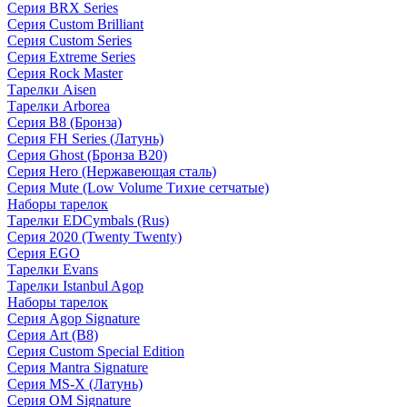
Серия BRX Series
Серия Custom Brilliant
Серия Custom Series
Серия Extreme Series
Серия Rock Master
Тарелки Aisen
Тарелки Arborea
Серия B8 (Бронза)
Серия FH Series (Латунь)
Серия Ghost (Бронза B20)
Серия Hero (Нержавеющая сталь)
Серия Mute (Low Volume Тихие сетчатые)
Наборы тарелок
Тарелки EDCymbals (Rus)
Серия 2020 (Twenty Twenty)
Серия EGO
Тарелки Evans
Тарелки Istanbul Agop
Наборы тарелок
Серия Agop Signature
Серия Art (B8)
Серия Custom Special Edition
Серия Mantra Signature
Серия MS-X (Латунь)
Серия OM Signature