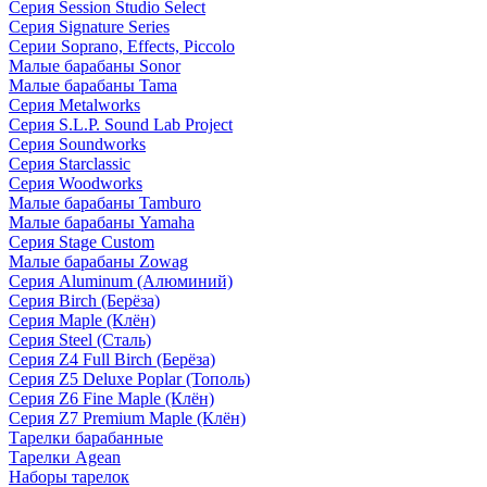
Серия Session Studio Select
Серия Signature Series
Серии Soprano, Effects, Piccolo
Малые барабаны Sonor
Малые барабаны Tama
Серия Metalworks
Серия S.L.P. Sound Lab Project
Серия Soundworks
Серия Starclassic
Серия Woodworks
Малые барабаны Tamburo
Малые барабаны Yamaha
Серия Stage Custom
Малые барабаны Zowag
Серия Aluminum (Алюминий)
Серия Birch (Берёза)
Серия Maple (Клён)
Серия Steel (Сталь)
Серия Z4 Full Birch (Берёза)
Серия Z5 Deluxe Poplar (Тополь)
Серия Z6 Fine Maple (Клён)
Серия Z7 Premium Maple (Клён)
Тарелки барабанные
Тарелки Agean
Наборы тарелок