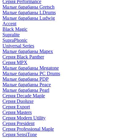
Серия Performance
Малые барабаны Gretsch
Малые барабаны LDrums
Малые барабаны Ludwig
Accent
Black Magic
Supralite
SupraPhonic
Universal Series
Малые барабаны Mapex
Серия Black Panther
Серия MPX
Малые барабаны Megatone
Малые барабаны PC Drums
Малые барабаны PDP
Малые барабаны Peace
Малые барабаны Pearl
Серия Decade Maple
Серия Duoluxe
Серия Export
Серия Masters
Серия Modern Utility
Серия President
Серия Professional Maple
Серия SensiTone