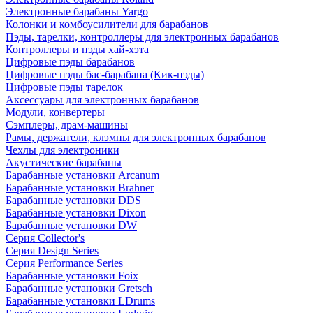
Электронные барабаны Yargo
Колонки и комбоусилители для барабанов
Пэды, тарелки, контроллеры для электронных барабанов
Контроллеры и пэды хай-хэта
Цифровые пэды барабанов
Цифровые пэды бас-барабана (Кик-пэды)
Цифровые пэды тарелок
Аксессуары для электронных барабанов
Модули, конвертеры
Сэмплеры, драм-машины
Рамы, держатели, клэмпы для электронных барабанов
Чехлы для электроники
Акустические барабаны
Барабанные установки Arcanum
Барабанные установки Brahner
Барабанные установки DDS
Барабанные установки Dixon
Барабанные установки DW
Серия Collector's
Серия Design Series
Серия Performance Series
Барабанные установки Foix
Барабанные установки Gretsch
Барабанные установки LDrums