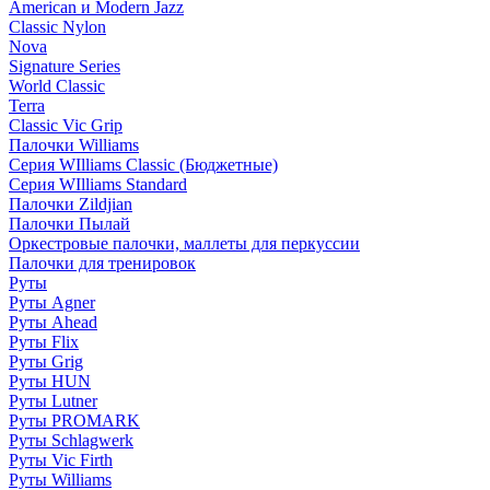
American и Modern Jazz
Classic Nylon
Nova
Signature Series
World Classic
Terra
Classic Vic Grip
Палочки Williams
Серия WIlliams Classic (Бюджетные)
Серия WIlliams Standard
Палочки Zildjian
Палочки Пылай
Оркестровые палочки, маллеты для перкуссии
Палочки для тренировок
Руты
Руты Agner
Руты Ahead
Руты Flix
Руты Grig
Руты HUN
Руты Lutner
Руты PROMARK
Руты Schlagwerk
Руты Vic Firth
Руты Williams