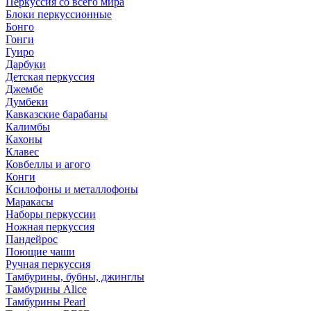
Перкуссия со всего мира
Блоки перкуссионные
Бонго
Гонги
Гуиро
Дарбуки
Детская перкуссия
Джембе
Думбеки
Кавказские барабаны
Калимбы
Кахоны
Клавес
Ковбеллы и агого
Конги
Ксилофоны и металлофоны
Маракасы
Наборы перкуссии
Ножная перкуссия
Пандейрос
Поющие чаши
Ручная перкуссия
Тамбурины, бубны, джинглы
Тамбурины Alice
Тамбурины Pearl