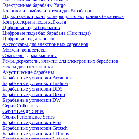
Электронные барабаны Yargo
Колонки и комбоусилители для барабанов
Пэды, тарелки, контроллеры для электронных барабанов
Контроллеры и пэды хай-хэта
Цифровые пэды барабанов
Цифровые пэды бас-барабана (Кик-пэды)
Цифровые пэды тарелок
Аксессуары для электронных барабанов
Модули, конвертеры
Сэмплеры, драм-машины
Рамы, держатели, клэмпы для электронных барабанов
Чехлы для электроники
Акустические барабаны
Барабанные установки Arcanum
Барабанные установки Brahner
Барабанные установки DDS
Барабанные установки Dixon
Барабанные установки DW
Серия Collector's
Серия Design Series
Серия Performance Series
Барабанные установки Foix
Барабанные установки Gretsch
Барабанные установки LDrums