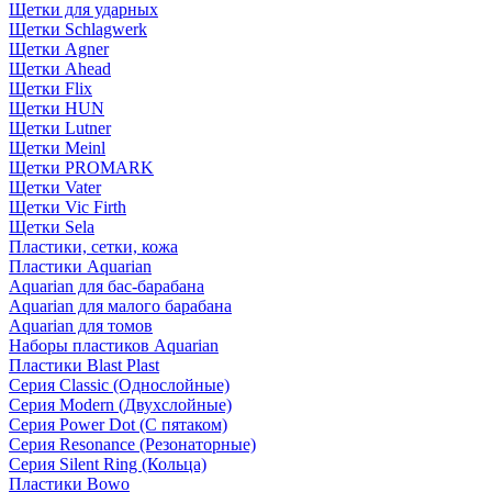
Щетки для ударных
Щетки Schlagwerk
Щетки Agner
Щетки Ahead
Щетки Flix
Щетки HUN
Щетки Lutner
Щетки Meinl
Щетки PROMARK
Щетки Vater
Щетки Vic Firth
Щетки Sela
Пластики, сетки, кожа
Пластики Aquarian
Aquarian для бас-барабана
Aquarian для малого барабана
Aquarian для томов
Наборы пластиков Aquarian
Пластики Blast Plast
Серия Classic (Однослойные)
Серия Modern (Двухслойные)
Серия Power Dot (С пятаком)
Серия Resonance (Резонаторные)
Серия Silent Ring (Кольца)
Пластики Bowo