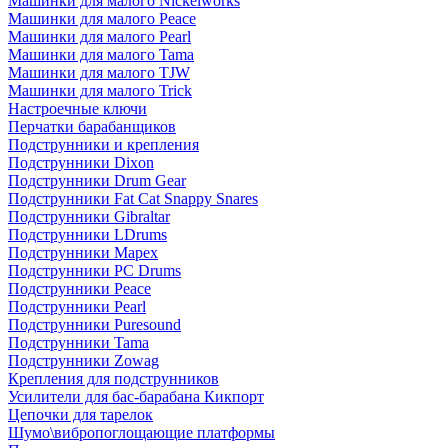
Машинки для малого Nickelworks
Машинки для малого Peace
Машинки для малого Pearl
Машинки для малого Tama
Машинки для малого TJW
Машинки для малого Trick
Настроечные ключи
Перчатки барабанщиков
Подструнники и крепления
Подструнники Dixon
Подструнники Drum Gear
Подструнники Fat Cat Snappy Snares
Подструнники Gibraltar
Подструнники LDrums
Подструнники Mapex
Подструнники PC Drums
Подструнники Peace
Подструнники Pearl
Подструнники Puresound
Подструнники Tama
Подструнники Zowag
Крепления для подструнников
Усилители для бас-барабана Кикпорт
Цепочки для тарелок
Шумо\вибропоглощающие платформы