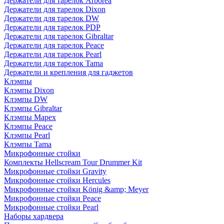
Держатели для тарелок Arborea
Держатели для тарелок Dixon
Держатели для тарелок DW
Держатели для тарелок PDP
Держатели для тарелок Gibraltar
Держатели для тарелок Peace
Держатели для тарелок Pearl
Держатели для тарелок Tama
Держатели и крепления для гаджетов
Клэмпы
Клэмпы Dixon
Клэмпы DW
Клэмпы Gibraltar
Клэмпы Mapex
Клэмпы Peace
Клэмпы Pearl
Клэмпы Tama
Микрофонные стойки
Комплекты Hellscream Tour Drummer Kit
Микрофонные стойки Gravity
Микрофонные стойки Hercules
Микрофонные стойки König &amp; Meyer
Микрофонные стойки Peace
Микрофонные стойки Pearl
Наборы хардвера