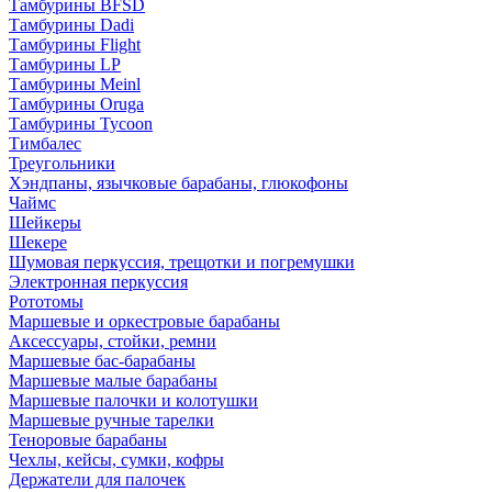
Тамбурины BFSD
Тамбурины Dadi
Тамбурины Flight
Тамбурины LP
Тамбурины Meinl
Тамбурины Oruga
Тамбурины Tycoon
Тимбалес
Треугольники
Хэндпаны, язычковые барабаны, глюкофоны
Чаймс
Шейкеры
Шекере
Шумовая перкуссия, трещотки и погремушки
Электронная перкуссия
Рототомы
Маршевые и оркестровые барабаны
Аксессуары, стойки, ремни
Маршевые бас-барабаны
Маршевые малые барабаны
Маршевые палочки и колотушки
Маршевые ручные тарелки
Теноровые барабаны
Чехлы, кейсы, сумки, кофры
Держатели для палочек