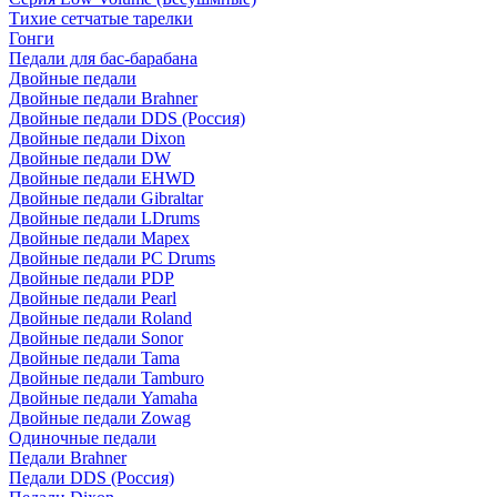
Тихие сетчатые тарелки
Гонги
Педали для бас-барабана
Двойные педали
Двойные педали Brahner
Двойные педали DDS (Россия)
Двойные педали Dixon
Двойные педали DW
Двойные педали EHWD
Двойные педали Gibraltar
Двойные педали LDrums
Двойные педали Mapex
Двойные педали PC Drums
Двойные педали PDP
Двойные педали Pearl
Двойные педали Roland
Двойные педали Sonor
Двойные педали Tama
Двойные педали Tamburo
Двойные педали Yamaha
Двойные педали Zowag
Одиночные педали
Педали Brahner
Педали DDS (Россия)