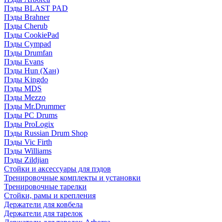
Пэды BLAST PAD
Пэды Brahner
Пэды Cherub
Пэды CookiePad
Пэды Cympad
Пэды Drumfan
Пэды Evans
Пэды Hun (Хан)
Пэды Kingdo
Пэды MDS
Пэды Mezzo
Пэды Mr.Drummer
Пэды PC Drums
Пэды ProLogix
Пэды Russian Drum Shop
Пэды Vic Firth
Пэды Williams
Пэды Zildjian
Стойки и аксессуары для пэдов
Тренировочные комплекты и установки
Тренировочные тарелки
Стойки, рамы и крепления
Держатели для ковбела
Держатели для тарелок