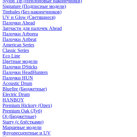
Nylon Tip (Нейлоновые наконечники)
Signature (Подписные модели)
Timbales (Без наконечников)
UV и Glow (Светящиеся)
Палочки Ahead
Запчасти для палочек Ahead
Палочки Arborea
Палочки Artbeat
American Series
Classic Series
Eco Line
Цветные модели
Палочки DSticks
Палочки HeadHunters
Палочки HUN
Acoustic Drum
Bluefire (Бюджетные)
Electric Drum
HANBOY
Premium Hickory (Орех)
Premium Oak (Дуб)
Qi (Бюджетные)
Starry (с блёстками)
Маршевые модели
Флуоресцентные и UV