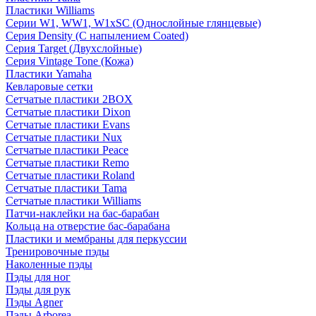
Пластики Williams
Серии W1, WW1, W1xSC (Однослойные глянцевые)
Серия Density (C напылением Coated)
Серия Target (Двухслойные)
Серия Vintage Tone (Кожа)
Пластики Yamaha
Кевларовые сетки
Сетчатые пластики 2BOX
Сетчатые пластики Dixon
Сетчатые пластики Evans
Сетчатые пластики Nux
Сетчатые пластики Peace
Сетчатые пластики Remo
Сетчатые пластики Roland
Сетчатые пластики Tama
Сетчатые пластики Williams
Патчи-наклейки на бас-барабан
Кольца на отверстие бас-барабана
Пластики и мембраны для перкуссии
Тренировочные пэды
Наколенные пэды
Пэды для ног
Пэды для рук
Пэды Agner
Пэды Arborea