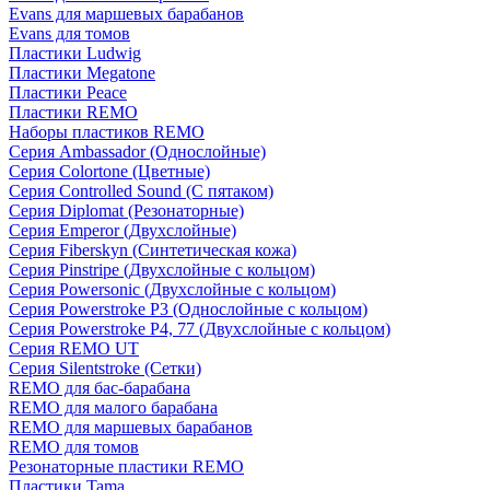
Evans для маршевых барабанов
Evans для томов
Пластики Ludwig
Пластики Megatone
Пластики Peace
Пластики REMO
Наборы пластиков REMO
Серия Ambassador (Однослойные)
Серия Colortone (Цветные)
Серия Controlled Sound (С пятаком)
Серия Diplomat (Резонаторные)
Серия Emperor (Двухслойные)
Серия Fiberskyn (Синтетическая кожа)
Серия Pinstripe (Двухслойные с кольцом)
Серия Powersonic (Двухслойные с кольцом)
Серия Powerstroke P3 (Однослойные с кольцом)
Серия Powerstroke P4, 77 (Двухслойные с кольцом)
Серия REMO UT
Серия Silentstroke (Сетки)
REMO для бас-барабана
REMO для малого барабана
REMO для маршевых барабанов
REMO для томов
Резонаторные пластики REMO
Пластики Tama