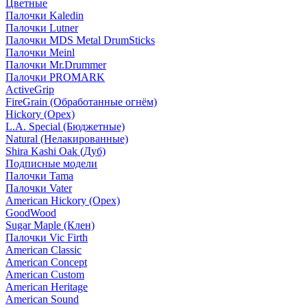
Цветные
Палочки Kaledin
Палочки Lutner
Палочки MDS Metal DrumSticks
Палочки Meinl
Палочки Mr.Drummer
Палочки PROMARK
ActiveGrip
FireGrain (Обработанные огнём)
Hickory (Орех)
L.A. Special (Бюджетные)
Natural (Нелакированные)
Shira Kashi Oak (Дуб)
Подписные модели
Палочки Tama
Палочки Vater
American Hickory (Орех)
GoodWood
Sugar Maple (Клен)
Палочки Vic Firth
American Classic
American Concept
American Custom
American Heritage
American Sound