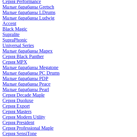
Серия Performance
Малые барабаны Gretsch
Малые барабаны LDrums
Малые барабаны Ludwig
Accent
Black Magic
Supralite
SupraPhonic
Universal Series
Малые барабаны Mapex
Серия Black Panther
Серия MPX
Малые барабаны Megatone
Малые барабаны PC Drums
Малые барабаны PDP
Малые барабаны Peace
Малые барабаны Pearl
Серия Decade Maple
Серия Duoluxe
Серия Export
Серия Masters
Серия Modern Utility
Серия President
Серия Professional Maple
Серия SensiTone