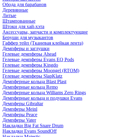
Обода для барабанов
Деревянные
Литые
Штампованные
Штоки для хай-хэта
Аксессуары, запчасти и комплектующие
Беруши для музыкантов
Гаффер тейп (Тканевая клейкая лента)
Демпферы и заглушки
Гелевые демпферы Ahead
Гелевые демпферы Evans EQ Pods
Гелевые демпферы Kingdo
Гелевые демпферы Moongel (RTOM)
Гелевые демпферы SlapKlatz
Демпферные кольца Blast Plast
Демпферные кольца Remo
Демпферные кольца Williams Zero Rings
Демпферные кольца и подушки Evans
Демпферы Gibraltar
Демпферы Meinl
Демпферы Peace
Демпферы Vater
Накладки Big Fat Snare Drum
Накладки Evans SoundOff
Накладки Majestic