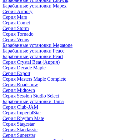
Барабанные установки Ludwig
Барабанные установки Mapex
Серия Armory
Серия Mars
Серия Comet
Серия Storm
Серия Tornado
Серия Venus
Барабанные установки Megatone
Барабанные установки Peace
Барабанные установки Pearl
Серия Crystal Beat (Акрил)
Серия Decade Maple
Серия Export
Серия Masters Maple Complete
Серия Roadshow
Серия Midtown
Серия Session Studio Select
Барабанные установки Tama
Серия Club-JAM
Серия ImperialStar
Серия Rhythm Mate
Серия Stagestar
Серия Starclassic
Серия Superstar