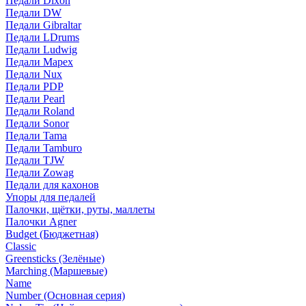
Педали Dixon
Педали DW
Педали Gibraltar
Педали LDrums
Педали Ludwig
Педали Mapex
Педали Nux
Педали PDP
Педали Pearl
Педали Roland
Педали Sonor
Педали Tama
Педали Tamburo
Педали TJW
Педали Zowag
Педали для кахонов
Упоры для педалей
Палочки, щётки, руты, маллеты
Палочки Agner
Budget (Бюджетная)
Classic
Greensticks (Зелёные)
Marching (Маршевые)
Name
Number (Основная серия)