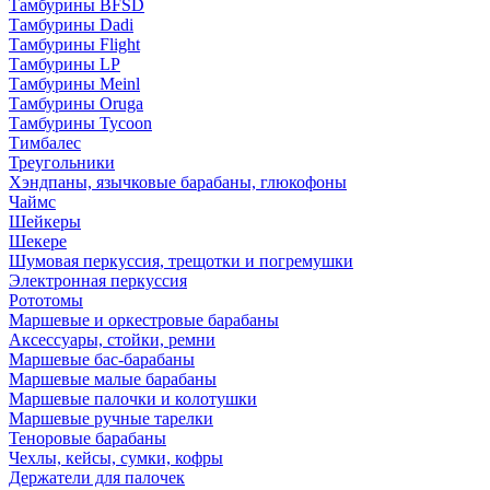
Тамбурины BFSD
Тамбурины Dadi
Тамбурины Flight
Тамбурины LP
Тамбурины Meinl
Тамбурины Oruga
Тамбурины Tycoon
Тимбалес
Треугольники
Хэндпаны, язычковые барабаны, глюкофоны
Чаймс
Шейкеры
Шекере
Шумовая перкуссия, трещотки и погремушки
Электронная перкуссия
Рототомы
Маршевые и оркестровые барабаны
Аксессуары, стойки, ремни
Маршевые бас-барабаны
Маршевые малые барабаны
Маршевые палочки и колотушки
Маршевые ручные тарелки
Теноровые барабаны
Чехлы, кейсы, сумки, кофры
Держатели для палочек