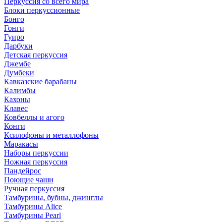
Перкуссия со всего мира
Блоки перкуссионные
Бонго
Гонги
Гуиро
Дарбуки
Детская перкуссия
Джембе
Думбеки
Кавказские барабаны
Калимбы
Кахоны
Клавес
Ковбеллы и агого
Конги
Ксилофоны и металлофоны
Маракасы
Наборы перкуссии
Ножная перкуссия
Пандейрос
Поющие чаши
Ручная перкуссия
Тамбурины, бубны, джинглы
Тамбурины Alice
Тамбурины Pearl