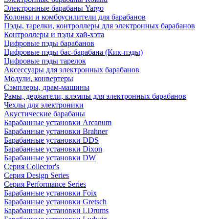
Электронные барабаны Yargo
Колонки и комбоусилители для барабанов
Пэды, тарелки, контроллеры для электронных барабанов
Контроллеры и пэды хай-хэта
Цифровые пэды барабанов
Цифровые пэды бас-барабана (Кик-пэды)
Цифровые пэды тарелок
Аксессуары для электронных барабанов
Модули, конвертеры
Сэмплеры, драм-машины
Рамы, держатели, клэмпы для электронных барабанов
Чехлы для электроники
Акустические барабаны
Барабанные установки Arcanum
Барабанные установки Brahner
Барабанные установки DDS
Барабанные установки Dixon
Барабанные установки DW
Серия Collector's
Серия Design Series
Серия Performance Series
Барабанные установки Foix
Барабанные установки Gretsch
Барабанные установки LDrums