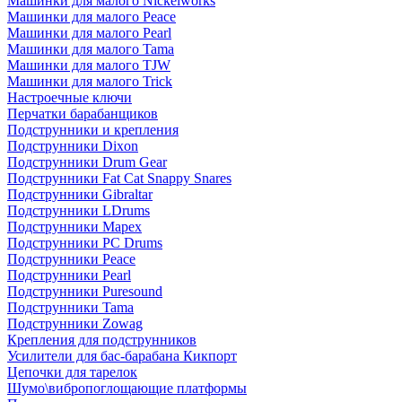
Машинки для малого Nickelworks
Машинки для малого Peace
Машинки для малого Pearl
Машинки для малого Tama
Машинки для малого TJW
Машинки для малого Trick
Настроечные ключи
Перчатки барабанщиков
Подструнники и крепления
Подструнники Dixon
Подструнники Drum Gear
Подструнники Fat Cat Snappy Snares
Подструнники Gibraltar
Подструнники LDrums
Подструнники Mapex
Подструнники PC Drums
Подструнники Peace
Подструнники Pearl
Подструнники Puresound
Подструнники Tama
Подструнники Zowag
Крепления для подструнников
Усилители для бас-барабана Кикпорт
Цепочки для тарелок
Шумо\вибропоглощающие платформы