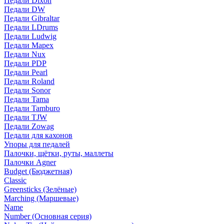
Педали Dixon
Педали DW
Педали Gibraltar
Педали LDrums
Педали Ludwig
Педали Mapex
Педали Nux
Педали PDP
Педали Pearl
Педали Roland
Педали Sonor
Педали Tama
Педали Tamburo
Педали TJW
Педали Zowag
Педали для кахонов
Упоры для педалей
Палочки, щётки, руты, маллеты
Палочки Agner
Budget (Бюджетная)
Classic
Greensticks (Зелёные)
Marching (Маршевые)
Name
Number (Основная серия)