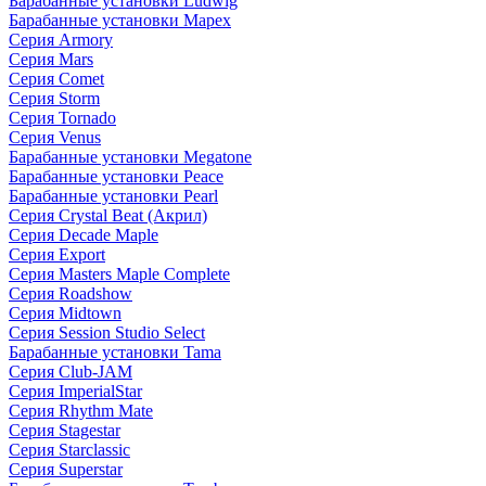
Барабанные установки Ludwig
Барабанные установки Mapex
Серия Armory
Серия Mars
Серия Comet
Серия Storm
Серия Tornado
Серия Venus
Барабанные установки Megatone
Барабанные установки Peace
Барабанные установки Pearl
Серия Crystal Beat (Акрил)
Серия Decade Maple
Серия Export
Серия Masters Maple Complete
Серия Roadshow
Серия Midtown
Серия Session Studio Select
Барабанные установки Tama
Серия Club-JAM
Серия ImperialStar
Серия Rhythm Mate
Серия Stagestar
Серия Starclassic
Серия Superstar