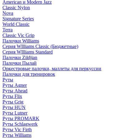
American и Modern Jazz
Classic Nylon
Nova
Signature Series
World Classic
Terra
Classic Vic Grip
Палочки Williams
Серия WIlliams Classic (Бюджетные)
Серия WIlliams Standard
Палочки Zildjian
Палочки Пылай
Оркестровые палочки, маллеты для перкуссии
Палочки для тренировок
Руты
Руты Agner
Руты Ahead
Руты Flix
Руты Grig
Руты HUN
Руты Lutner
Руты PROMARK
Руты Schlagwerk
Руты Vic Firth
Руты Williams