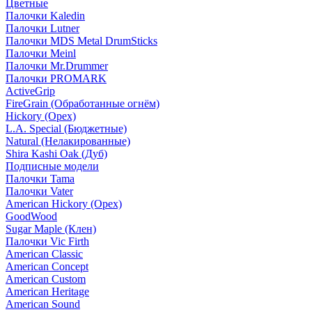
Цветные
Палочки Kaledin
Палочки Lutner
Палочки MDS Metal DrumSticks
Палочки Meinl
Палочки Mr.Drummer
Палочки PROMARK
ActiveGrip
FireGrain (Обработанные огнём)
Hickory (Орех)
L.A. Special (Бюджетные)
Natural (Нелакированные)
Shira Kashi Oak (Дуб)
Подписные модели
Палочки Tama
Палочки Vater
American Hickory (Орех)
GoodWood
Sugar Maple (Клен)
Палочки Vic Firth
American Classic
American Concept
American Custom
American Heritage
American Sound