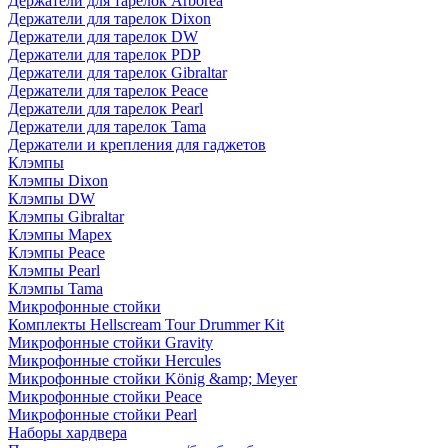
Держатели для тарелок Arborea
Держатели для тарелок Dixon
Держатели для тарелок DW
Держатели для тарелок PDP
Держатели для тарелок Gibraltar
Держатели для тарелок Peace
Держатели для тарелок Pearl
Держатели для тарелок Tama
Держатели и крепления для гаджетов
Клэмпы
Клэмпы Dixon
Клэмпы DW
Клэмпы Gibraltar
Клэмпы Mapex
Клэмпы Peace
Клэмпы Pearl
Клэмпы Tama
Микрофонные стойки
Комплекты Hellscream Tour Drummer Kit
Микрофонные стойки Gravity
Микрофонные стойки Hercules
Микрофонные стойки König &amp; Meyer
Микрофонные стойки Peace
Микрофонные стойки Pearl
Наборы хардвера