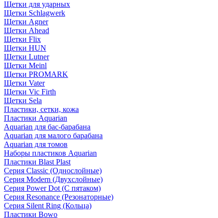
Щетки для ударных
Щетки Schlagwerk
Щетки Agner
Щетки Ahead
Щетки Flix
Щетки HUN
Щетки Lutner
Щетки Meinl
Щетки PROMARK
Щетки Vater
Щетки Vic Firth
Щетки Sela
Пластики, сетки, кожа
Пластики Aquarian
Aquarian для бас-барабана
Aquarian для малого барабана
Aquarian для томов
Наборы пластиков Aquarian
Пластики Blast Plast
Серия Classic (Однослойные)
Серия Modern (Двухслойные)
Серия Power Dot (С пятаком)
Серия Resonance (Резонаторные)
Серия Silent Ring (Кольца)
Пластики Bowo