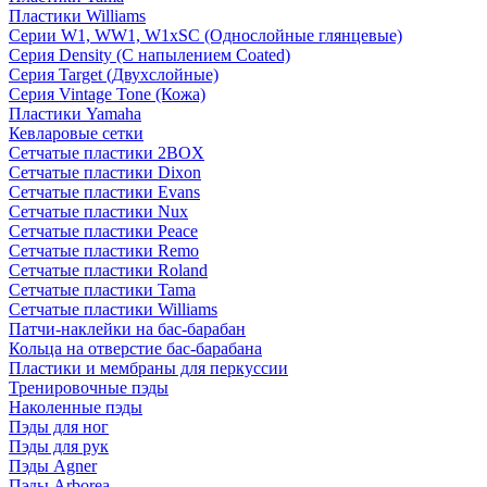
Пластики Williams
Серии W1, WW1, W1xSC (Однослойные глянцевые)
Серия Density (C напылением Coated)
Серия Target (Двухслойные)
Серия Vintage Tone (Кожа)
Пластики Yamaha
Кевларовые сетки
Сетчатые пластики 2BOX
Сетчатые пластики Dixon
Сетчатые пластики Evans
Сетчатые пластики Nux
Сетчатые пластики Peace
Сетчатые пластики Remo
Сетчатые пластики Roland
Сетчатые пластики Tama
Сетчатые пластики Williams
Патчи-наклейки на бас-барабан
Кольца на отверстие бас-барабана
Пластики и мембраны для перкуссии
Тренировочные пэды
Наколенные пэды
Пэды для ног
Пэды для рук
Пэды Agner
Пэды Arborea