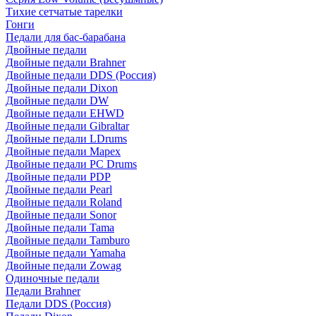
Тихие сетчатые тарелки
Гонги
Педали для бас-барабана
Двойные педали
Двойные педали Brahner
Двойные педали DDS (Россия)
Двойные педали Dixon
Двойные педали DW
Двойные педали EHWD
Двойные педали Gibraltar
Двойные педали LDrums
Двойные педали Mapex
Двойные педали PC Drums
Двойные педали PDP
Двойные педали Pearl
Двойные педали Roland
Двойные педали Sonor
Двойные педали Tama
Двойные педали Tamburo
Двойные педали Yamaha
Двойные педали Zowag
Одиночные педали
Педали Brahner
Педали DDS (Россия)