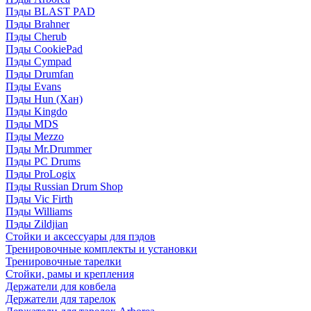
Пэды BLAST PAD
Пэды Brahner
Пэды Cherub
Пэды CookiePad
Пэды Cympad
Пэды Drumfan
Пэды Evans
Пэды Hun (Хан)
Пэды Kingdo
Пэды MDS
Пэды Mezzo
Пэды Mr.Drummer
Пэды PC Drums
Пэды ProLogix
Пэды Russian Drum Shop
Пэды Vic Firth
Пэды Williams
Пэды Zildjian
Стойки и аксессуары для пэдов
Тренировочные комплекты и установки
Тренировочные тарелки
Стойки, рамы и крепления
Держатели для ковбела
Держатели для тарелок