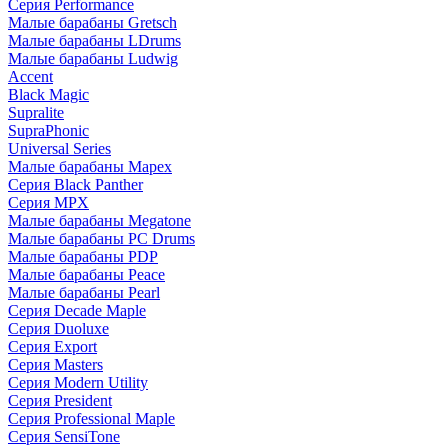
Серия Performance
Малые барабаны Gretsch
Малые барабаны LDrums
Малые барабаны Ludwig
Accent
Black Magic
Supralite
SupraPhonic
Universal Series
Малые барабаны Mapex
Серия Black Panther
Серия MPX
Малые барабаны Megatone
Малые барабаны PC Drums
Малые барабаны PDP
Малые барабаны Peace
Малые барабаны Pearl
Серия Decade Maple
Серия Duoluxe
Серия Export
Серия Masters
Серия Modern Utility
Серия President
Серия Professional Maple
Серия SensiTone