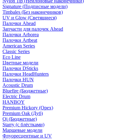
Nylon Tip (Нейлоновые наконечники)
Signature (Подписные модели)
Timbales (Без наконечников)
UV и Glow (Светящиеся)
Палочки Ahead
Запчасти для палочек Ahead
Палочки Arborea
Палочки Artbeat
American Series
Classic Series
Eco Line
Цветные модели
Палочки DSticks
Палочки HeadHunters
Палочки HUN
Acoustic Drum
Bluefire (Бюджетные)
Electric Drum
HANBOY
Premium Hickory (Орех)
Premium Oak (Дуб)
Qi (Бюджетные)
Starry (с блёстками)
Маршевые модели
Флуоресцентные и UV