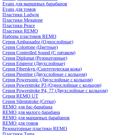
Evans для маршевых барабанов
Evans для томов
Пластики Ludwig
Пластики Megatone
Пластики Peace
Пластики REMO
Наборы пластиков REMO
Серия Ambassador (Однослойные)
Серия Colortone (Цветные)
Серия Controlled Sound (С пятаком)
Серия Diplomat (Резонаторные)
Серия Emperor (Двухслойные)
Серия Fiberskyn (Синтетическая кожа)
Серия Pinstripe (Двухслойные с кольцом)
Серия Powersonic (Двухслойные с кольцом)
Серия Powerstroke P3 (Однослойные с кольцом)
Серия Powerstroke P4, 77 (Двухслойные с кольцом)
Серия REMO UT
Серия Silentstroke (Сетки)
REMO для бас-барабана
REMO для малого барабана
REMO для маршевых барабанов
REMO для томов
Резонаторные пластики REMO
Пластики Tama