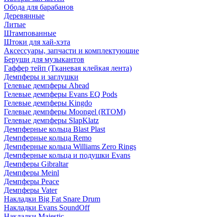
Обода для барабанов
Деревянные
Литые
Штампованные
Штоки для хай-хэта
Аксессуары, запчасти и комплектующие
Беруши для музыкантов
Гаффер тейп (Тканевая клейкая лента)
Демпферы и заглушки
Гелевые демпферы Ahead
Гелевые демпферы Evans EQ Pods
Гелевые демпферы Kingdo
Гелевые демпферы Moongel (RTOM)
Гелевые демпферы SlapKlatz
Демпферные кольца Blast Plast
Демпферные кольца Remo
Демпферные кольца Williams Zero Rings
Демпферные кольца и подушки Evans
Демпферы Gibraltar
Демпферы Meinl
Демпферы Peace
Демпферы Vater
Накладки Big Fat Snare Drum
Накладки Evans SoundOff
Накладки Majestic