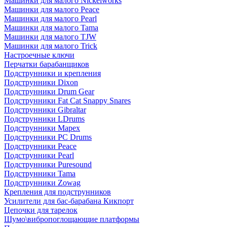
Машинки для малого Nickelworks
Машинки для малого Peace
Машинки для малого Pearl
Машинки для малого Tama
Машинки для малого TJW
Машинки для малого Trick
Настроечные ключи
Перчатки барабанщиков
Подструнники и крепления
Подструнники Dixon
Подструнники Drum Gear
Подструнники Fat Cat Snappy Snares
Подструнники Gibraltar
Подструнники LDrums
Подструнники Mapex
Подструнники PC Drums
Подструнники Peace
Подструнники Pearl
Подструнники Puresound
Подструнники Tama
Подструнники Zowag
Крепления для подструнников
Усилители для бас-барабана Кикпорт
Цепочки для тарелок
Шумо\вибропоглощающие платформы