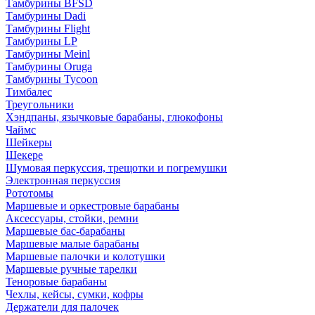
Тамбурины BFSD
Тамбурины Dadi
Тамбурины Flight
Тамбурины LP
Тамбурины Meinl
Тамбурины Oruga
Тамбурины Tycoon
Тимбалес
Треугольники
Хэндпаны, язычковые барабаны, глюкофоны
Чаймс
Шейкеры
Шекере
Шумовая перкуссия, трещотки и погремушки
Электронная перкуссия
Рототомы
Маршевые и оркестровые барабаны
Аксессуары, стойки, ремни
Маршевые бас-барабаны
Маршевые малые барабаны
Маршевые палочки и колотушки
Маршевые ручные тарелки
Теноровые барабаны
Чехлы, кейсы, сумки, кофры
Держатели для палочек