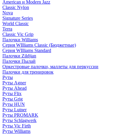
American и Modern Jazz
Classic Nylon
Nova
Signature Series
World Classic
Terra
Classic Vic Grip
Палочки Williams
Серия WIlliams Classic (Бюджетные)
Серия WIlliams Standard
Палочки Zildjian
Палочки Пылай
Оркестровые палочки, маллеты для перкуссии
Палочки для тренировок
Руты
Руты Agner
Руты Ahead
Руты Flix
Руты Grig
Руты HUN
Руты Lutner
Руты PROMARK
Руты Schlagwerk
Руты Vic Firth
Руты Williams