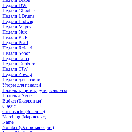
Педали Dixon
Педали DW
Педали Gibraltar
Педали LDrums
Педали Ludwig
Педали Mapex
Педали Nux
Педали PDP
Педали Pearl
Педали Roland
Педали Sonor
Педали Tama
Педали Tamburo
Педали TJW
Педали Zowag
Педали для кахонов
Упоры для педалей
Палочки, щётки, руты, маллеты
Палочки Agner
Budget (Бюджетная)
Classic
Greensticks (Зелёные)
Marching (Маршевые)
Name
Number (Основная серия)