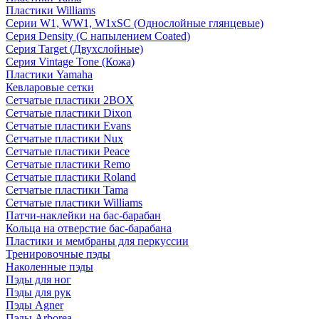
Пластики Williams
Серии W1, WW1, W1xSC (Однослойные глянцевые)
Серия Density (C напылением Coated)
Серия Target (Двухслойные)
Серия Vintage Tone (Кожа)
Пластики Yamaha
Кевларовые сетки
Сетчатые пластики 2BOX
Сетчатые пластики Dixon
Сетчатые пластики Evans
Сетчатые пластики Nux
Сетчатые пластики Peace
Сетчатые пластики Remo
Сетчатые пластики Roland
Сетчатые пластики Tama
Сетчатые пластики Williams
Патчи-наклейки на бас-барабан
Кольца на отверстие бас-барабана
Пластики и мембраны для перкуссии
Тренировочные пэды
Наколенные пэды
Пэды для ног
Пэды для рук
Пэды Agner
Пэды Arborea