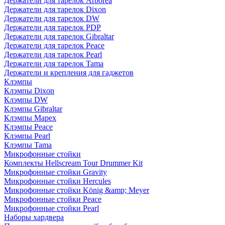
Держатели для тарелок Arborea
Держатели для тарелок Dixon
Держатели для тарелок DW
Держатели для тарелок PDP
Держатели для тарелок Gibraltar
Держатели для тарелок Peace
Держатели для тарелок Pearl
Держатели для тарелок Tama
Держатели и крепления для гаджетов
Клэмпы
Клэмпы Dixon
Клэмпы DW
Клэмпы Gibraltar
Клэмпы Mapex
Клэмпы Peace
Клэмпы Pearl
Клэмпы Tama
Микрофонные стойки
Комплекты Hellscream Tour Drummer Kit
Микрофонные стойки Gravity
Микрофонные стойки Hercules
Микрофонные стойки König &amp; Meyer
Микрофонные стойки Peace
Микрофонные стойки Pearl
Наборы хардвера