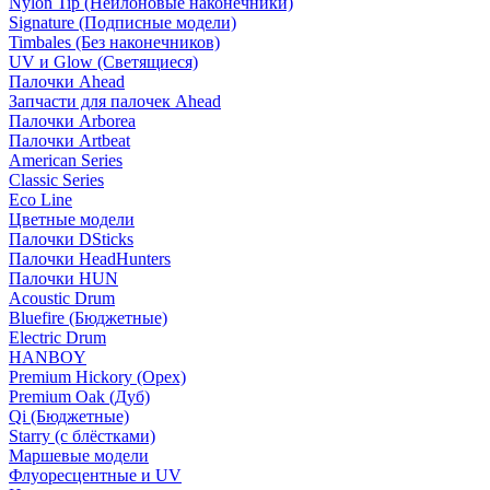
Nylon Tip (Нейлоновые наконечники)
Signature (Подписные модели)
Timbales (Без наконечников)
UV и Glow (Светящиеся)
Палочки Ahead
Запчасти для палочек Ahead
Палочки Arborea
Палочки Artbeat
American Series
Classic Series
Eco Line
Цветные модели
Палочки DSticks
Палочки HeadHunters
Палочки HUN
Acoustic Drum
Bluefire (Бюджетные)
Electric Drum
HANBOY
Premium Hickory (Орех)
Premium Oak (Дуб)
Qi (Бюджетные)
Starry (с блёстками)
Маршевые модели
Флуоресцентные и UV