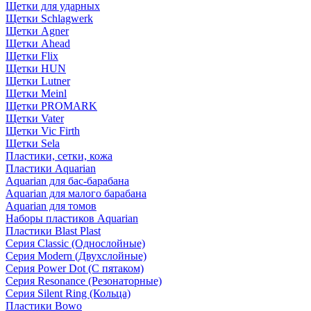
Щетки для ударных
Щетки Schlagwerk
Щетки Agner
Щетки Ahead
Щетки Flix
Щетки HUN
Щетки Lutner
Щетки Meinl
Щетки PROMARK
Щетки Vater
Щетки Vic Firth
Щетки Sela
Пластики, сетки, кожа
Пластики Aquarian
Aquarian для бас-барабана
Aquarian для малого барабана
Aquarian для томов
Наборы пластиков Aquarian
Пластики Blast Plast
Серия Classic (Однослойные)
Серия Modern (Двухслойные)
Серия Power Dot (С пятаком)
Серия Resonance (Резонаторные)
Серия Silent Ring (Кольца)
Пластики Bowo