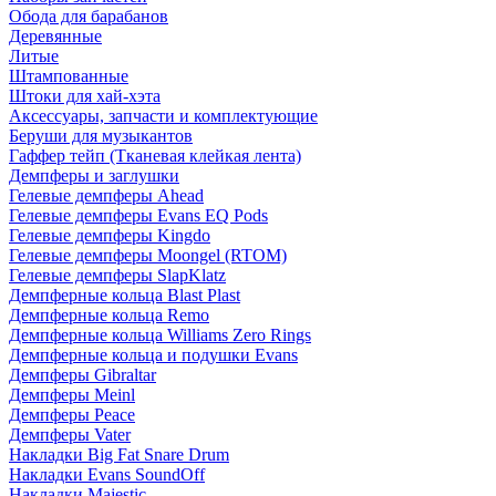
Обода для барабанов
Деревянные
Литые
Штампованные
Штоки для хай-хэта
Аксессуары, запчасти и комплектующие
Беруши для музыкантов
Гаффер тейп (Тканевая клейкая лента)
Демпферы и заглушки
Гелевые демпферы Ahead
Гелевые демпферы Evans EQ Pods
Гелевые демпферы Kingdo
Гелевые демпферы Moongel (RTOM)
Гелевые демпферы SlapKlatz
Демпферные кольца Blast Plast
Демпферные кольца Remo
Демпферные кольца Williams Zero Rings
Демпферные кольца и подушки Evans
Демпферы Gibraltar
Демпферы Meinl
Демпферы Peace
Демпферы Vater
Накладки Big Fat Snare Drum
Накладки Evans SoundOff
Накладки Majestic