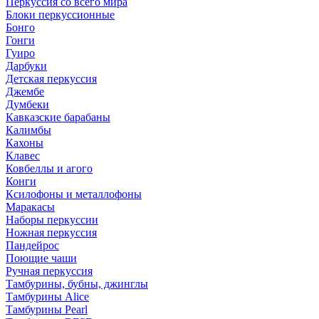
Перкуссия со всего мира
Блоки перкуссионные
Бонго
Гонги
Гуиро
Дарбуки
Детская перкуссия
Джембе
Думбеки
Кавказские барабаны
Калимбы
Кахоны
Клавес
Ковбеллы и агого
Конги
Ксилофоны и металлофоны
Маракасы
Наборы перкуссии
Ножная перкуссия
Пандейрос
Поющие чаши
Ручная перкуссия
Тамбурины, бубны, джинглы
Тамбурины Alice
Тамбурины Pearl