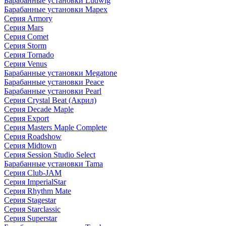
Барабанные установки Ludwig
Барабанные установки Mapex
Серия Armory
Серия Mars
Серия Comet
Серия Storm
Серия Tornado
Серия Venus
Барабанные установки Megatone
Барабанные установки Peace
Барабанные установки Pearl
Серия Crystal Beat (Акрил)
Серия Decade Maple
Серия Export
Серия Masters Maple Complete
Серия Roadshow
Серия Midtown
Серия Session Studio Select
Барабанные установки Tama
Серия Club-JAM
Серия ImperialStar
Серия Rhythm Mate
Серия Stagestar
Серия Starclassic
Серия Superstar