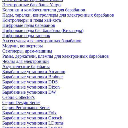
Электронные барабаны Yargo
Колонки и комбоусилители для барабанов
Пэды, тарелки, контроллеры для электронных барабанов
Контроллеры и пэды хай-хэта
Цифровые пэды барабанов
Цифровые пэды бас-барабана (Кик-пэды)
Цифровые пэды тарелок
Аксессуары для электронных барабанов
Модули, конвертеры
Сэмплеры, драм-машины
Рамы, держатели, клэмпы для электронных барабанов
Чехлы для электроники
Акустические барабаны
Барабанные установки Arcanum
Барабанные установки Brahner
Барабанные установки DDS
Барабанные установки Dixon
Барабанные установки DW
Серия Collector's
Серия Design Series
Серия Performance Series
Барабанные установки Foix
Барабанные установки Gretsch
Барабанные установки LDrums