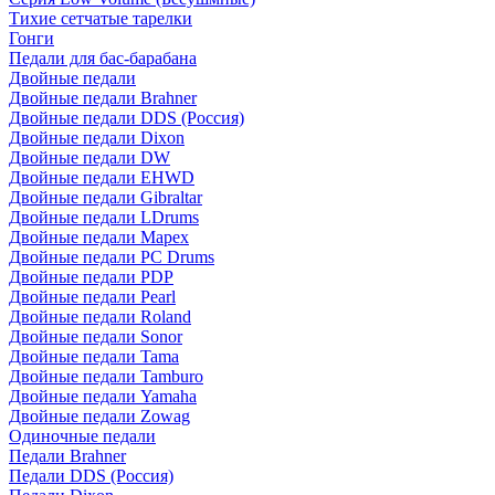
Тихие сетчатые тарелки
Гонги
Педали для бас-барабана
Двойные педали
Двойные педали Brahner
Двойные педали DDS (Россия)
Двойные педали Dixon
Двойные педали DW
Двойные педали EHWD
Двойные педали Gibraltar
Двойные педали LDrums
Двойные педали Mapex
Двойные педали PC Drums
Двойные педали PDP
Двойные педали Pearl
Двойные педали Roland
Двойные педали Sonor
Двойные педали Tama
Двойные педали Tamburo
Двойные педали Yamaha
Двойные педали Zowag
Одиночные педали
Педали Brahner
Педали DDS (Россия)