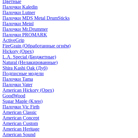
Цветные
Палочки Kaledin
Палочки Lutner
Палочки MDS Metal DrumSticks
Палочки Meinl
Палочки Mr.Drummer
Палочки PROMARK
ActiveGrip
FireGrain (Обработанные огнём)
Hickory (Орех)
L.A. Special (Бюджетные)
Natural (Нелакированные)
Shira Kashi Oak (Дуб)
Подписные модели
Палочки Tama
Палочки Vater
American Hickory (Орех)
GoodWood
Sugar Maple (Клен)
Палочки Vic Firth
American Classic
American Concept
American Custom
American Heritage
American Sound