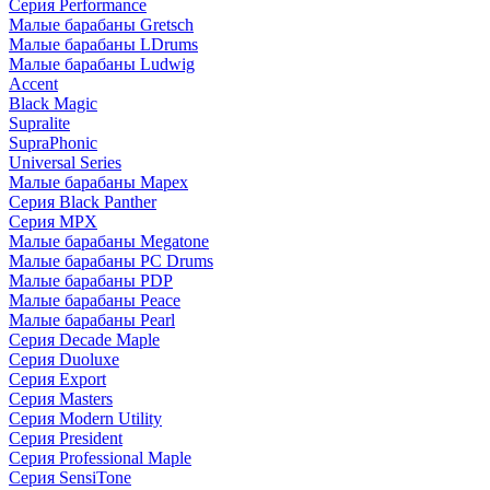
Серия Performance
Малые барабаны Gretsch
Малые барабаны LDrums
Малые барабаны Ludwig
Accent
Black Magic
Supralite
SupraPhonic
Universal Series
Малые барабаны Mapex
Серия Black Panther
Серия MPX
Малые барабаны Megatone
Малые барабаны PC Drums
Малые барабаны PDP
Малые барабаны Peace
Малые барабаны Pearl
Серия Decade Maple
Серия Duoluxe
Серия Export
Серия Masters
Серия Modern Utility
Серия President
Серия Professional Maple
Серия SensiTone