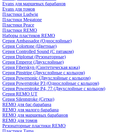
Evans для маршевых барабанов
Evans для томов
Пластики Ludwig
Пластики Megatone
Пластики Peace
Пластики REMO
Наборы пластиков REMO
Серия Ambassador (Однослойные)
Серия Colortone (Цветные)
Серия Controlled Sound (С пятаком)
Серия Diplomat (Резонаторные)
Серия Emperor (Двухслойные)
Серия Fiberskyn (Синтетическая кожа)
Серия Pinstripe (Двухслойные с кольцом)
Серия Powersonic (Двухслойные с кольцом)
Серия Powerstroke P3 (Однослойные с кольцом)
Серия Powerstroke P4, 77 (Двухслойные с кольцом)
Серия REMO UT
Серия Silentstroke (Сетки)
REMO для бас-барабана
REMO для малого барабана
REMO для маршевых барабанов
REMO для томов
Резонаторные пластики REMO
Пластики Tama