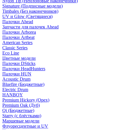
Nylon Tip (Нейлоновые наконечники)
Signature (Подписные модели)
Timbales (Без наконечников)
UV и Glow (Светящиеся)
Палочки Ahead
Запчасти для палочек Ahead
Палочки Arborea
Палочки Artbeat
American Series
Classic Series
Eco Line
Цветные модели
Палочки DSticks
Палочки HeadHunters
Палочки HUN
Acoustic Drum
Bluefire (Бюджетные)
Electric Drum
HANBOY
Premium Hickory (Орех)
Premium Oak (Дуб)
Qi (Бюджетные)
Starry (с блёстками)
Маршевые модели
Флуоресцентные и UV