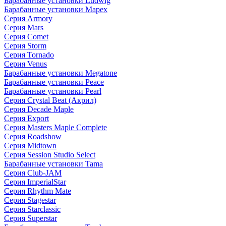
Барабанные установки Ludwig
Барабанные установки Mapex
Серия Armory
Серия Mars
Серия Comet
Серия Storm
Серия Tornado
Серия Venus
Барабанные установки Megatone
Барабанные установки Peace
Барабанные установки Pearl
Серия Crystal Beat (Акрил)
Серия Decade Maple
Серия Export
Серия Masters Maple Complete
Серия Roadshow
Серия Midtown
Серия Session Studio Select
Барабанные установки Tama
Серия Club-JAM
Серия ImperialStar
Серия Rhythm Mate
Серия Stagestar
Серия Starclassic
Серия Superstar