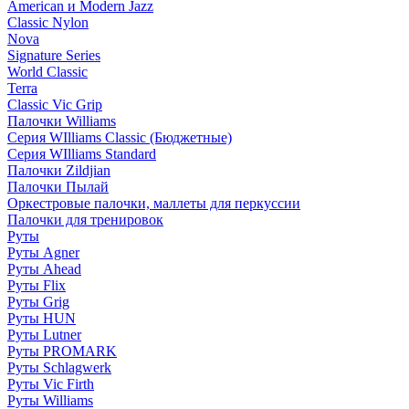
American и Modern Jazz
Classic Nylon
Nova
Signature Series
World Classic
Terra
Classic Vic Grip
Палочки Williams
Серия WIlliams Classic (Бюджетные)
Серия WIlliams Standard
Палочки Zildjian
Палочки Пылай
Оркестровые палочки, маллеты для перкуссии
Палочки для тренировок
Руты
Руты Agner
Руты Ahead
Руты Flix
Руты Grig
Руты HUN
Руты Lutner
Руты PROMARK
Руты Schlagwerk
Руты Vic Firth
Руты Williams