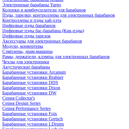
Электронные барабаны Yargo
Колонки и комбоусилители для барабанов
Пэды, тарелки, контроллеры для электронных барабанов
Контроллеры и пэды хай-хэта
Цифровые пэды барабанов
Цифровые пэды бас-барабана (Кик-пэды)
Цифровые пэды тарелок
Аксессуары для электронных барабанов
Модули, конвертеры
Сэмплеры, драм-машины
Рамы, держатели, клэмпы для электронных барабанов
Чехлы для электроники
Акустические барабаны
Барабанные установки Arcanum
Барабанные установки Brahner
Барабанные установки DDS
Барабанные установки Dixon
Барабанные установки DW
Серия Collector's
Серия Design Series
Серия Performance Series
Барабанные установки Foix
Барабанные установки Gretsch
Барабанные установки LDrums