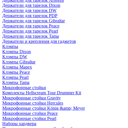
Держатели для тарелок Arborea
Держатели для тарелок Dixon
Держатели для тарелок DW
Держатели для тарелок PDP
Держатели для тарелок Gibraltar
Держатели для тарелок Peace
Держатели для тарелок Pearl
Держатели для тарелок Tama
Держатели и крепления для гаджетов
Клэмпы
Клэмпы Dixon
Клэмпы DW
Клэмпы Gibraltar
Клэмпы Mapex
Клэмпы Peace
Клэмпы Pearl
Клэмпы Tama
Микрофонные стойки
Комплекты Hellscream Tour Drummer Kit
Микрофонные стойки Gravity
Микрофонные стойки Hercules
Микрофонные стойки König &amp; Meyer
Микрофонные стойки Peace
Микрофонные стойки Pearl
Наборы хардвера