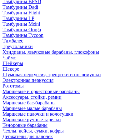
Тамбурины BFSD
Тамбурины Dadi
Тамбурины Flight
Тамбурины LP
Тамбурины Meinl
Тамбурины Oruga
Тамбурины Tycoon
Тимбалес
Треугольники
Хэндпаны, язычковые барабаны, глюкофоны
Чаймс
Шейкеры
Шекере
Шумовая перкуссия, трещотки и погремушки
Электронная перкуссия
Рототомы
Маршевые и оркестровые барабаны
Аксессуары, стойки, ремни
Маршевые бас-барабаны
Маршевые малые барабаны
Маршевые палочки и колотушки
Маршевые ручные тарелки
Теноровые барабаны
Чехлы, кейсы, сумки, кофры
Держатели для палочек