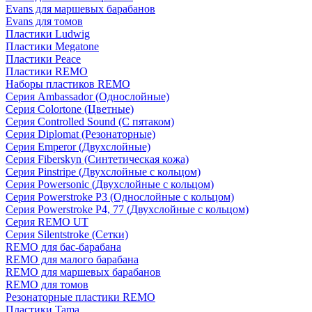
Evans для маршевых барабанов
Evans для томов
Пластики Ludwig
Пластики Megatone
Пластики Peace
Пластики REMO
Наборы пластиков REMO
Серия Ambassador (Однослойные)
Серия Colortone (Цветные)
Серия Controlled Sound (С пятаком)
Серия Diplomat (Резонаторные)
Серия Emperor (Двухслойные)
Серия Fiberskyn (Синтетическая кожа)
Серия Pinstripe (Двухслойные с кольцом)
Серия Powersonic (Двухслойные с кольцом)
Серия Powerstroke P3 (Однослойные с кольцом)
Серия Powerstroke P4, 77 (Двухслойные с кольцом)
Серия REMO UT
Серия Silentstroke (Сетки)
REMO для бас-барабана
REMO для малого барабана
REMO для маршевых барабанов
REMO для томов
Резонаторные пластики REMO
Пластики Tama