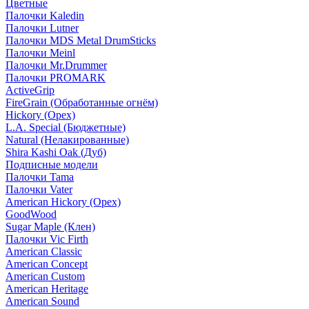
Цветные
Палочки Kaledin
Палочки Lutner
Палочки MDS Metal DrumSticks
Палочки Meinl
Палочки Mr.Drummer
Палочки PROMARK
ActiveGrip
FireGrain (Обработанные огнём)
Hickory (Орех)
L.A. Special (Бюджетные)
Natural (Нелакированные)
Shira Kashi Oak (Дуб)
Подписные модели
Палочки Tama
Палочки Vater
American Hickory (Орех)
GoodWood
Sugar Maple (Клен)
Палочки Vic Firth
American Classic
American Concept
American Custom
American Heritage
American Sound