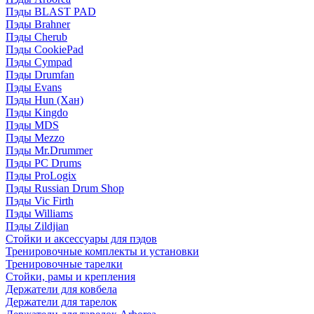
Пэды BLAST PAD
Пэды Brahner
Пэды Cherub
Пэды CookiePad
Пэды Cympad
Пэды Drumfan
Пэды Evans
Пэды Hun (Хан)
Пэды Kingdo
Пэды MDS
Пэды Mezzo
Пэды Mr.Drummer
Пэды PC Drums
Пэды ProLogix
Пэды Russian Drum Shop
Пэды Vic Firth
Пэды Williams
Пэды Zildjian
Стойки и аксессуары для пэдов
Тренировочные комплекты и установки
Тренировочные тарелки
Стойки, рамы и крепления
Держатели для ковбела
Держатели для тарелок