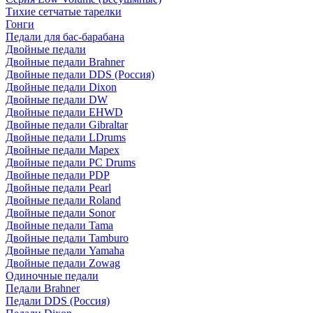
Тихие сетчатые тарелки
Гонги
Педали для бас-барабана
Двойные педали
Двойные педали Brahner
Двойные педали DDS (Россия)
Двойные педали Dixon
Двойные педали DW
Двойные педали EHWD
Двойные педали Gibraltar
Двойные педали LDrums
Двойные педали Mapex
Двойные педали PC Drums
Двойные педали PDP
Двойные педали Pearl
Двойные педали Roland
Двойные педали Sonor
Двойные педали Tama
Двойные педали Tamburo
Двойные педали Yamaha
Двойные педали Zowag
Одиночные педали
Педали Brahner
Педали DDS (Россия)