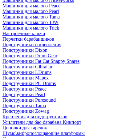
Машинки для малого Nickelworks
Машинки для малого Peace
Машинки для малого Pearl
Машинки для малого Tama
Машинки для малого TJW
Машинки для малого Trick
Настроечные ключи
Перчатки барабанщиков
Подструнники и крепления
Подструнники Dixon
Подструнники Drum Gear
Подструнники Fat Cat Snappy Snares
Подструнники Gibraltar
Подструнники LDrums
Подструнники Mapex
Подструнники PC Drums
Подструнники Peace
Подструнники Pearl
Подструнники Puresound
Подструнники Tama
Подструнники Zowag
Крепления для подструнников
Усилители для бас-барабана Кикпорт
Цепочки для тарелок
Шумо\вибропоглощающие платформы