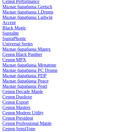
Серия Performance
Малые барабаны Gretsch
Малые барабаны LDrums
Малые барабаны Ludwig
Accent
Black Magic
Supralite
SupraPhonic
Universal Series
Малые барабаны Mapex
Серия Black Panther
Серия MPX
Малые барабаны Megatone
Малые барабаны PC Drums
Малые барабаны PDP
Малые барабаны Peace
Малые барабаны Pearl
Серия Decade Maple
Серия Duoluxe
Серия Export
Серия Masters
Серия Modern Utility
Серия President
Серия Professional Maple
Серия SensiTone