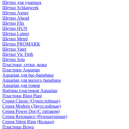
Щетки для ударных
Щетки Schlagwerk
Щетки Agner
Щетки Ahead
Щетки Flix
Щетки HUN
Щетки Lutner
Щетки Meinl
Щетки PROMARK
Щетки Vater
Щетки Vic Firth
Щетки Sela
Пластики, сетки, кожа
Пластики Aquarian
Aquarian для бас-барабана
Aquarian для малого барабана
Aquarian для томов
Наборы пластиков Aquarian
Пластики Blast Plast
Серия Classic (Однослойные)
Серия Modern (Двухслойные)
Серия Power Dot (С пятаком)
Серия Resonance (Резонаторные)
Серия Silent Ring (Кольца)
Пластики Bowo