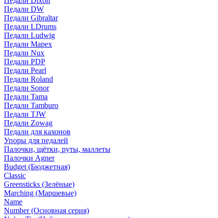
Педали Dixon
Педали DW
Педали Gibraltar
Педали LDrums
Педали Ludwig
Педали Mapex
Педали Nux
Педали PDP
Педали Pearl
Педали Roland
Педали Sonor
Педали Tama
Педали Tamburo
Педали TJW
Педали Zowag
Педали для кахонов
Упоры для педалей
Палочки, щётки, руты, маллеты
Палочки Agner
Budget (Бюджетная)
Classic
Greensticks (Зелёные)
Marching (Маршевые)
Name
Number (Основная серия)