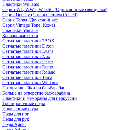
Пластики Williams
Серии W1, WW1, W1xSC (Однослойные глянцевые)
Серия Density (C напылением Coated)
Серия Target (Двухслойные)
Серия Vintage Tone (Кожа)
Пластики Yamaha
Кевларовые сетки
Сетчатые пластики 2BOX
Сетчатые пластики Dixon
Сетчатые пластики Evans
Сетчатые пластики Nux
Сетчатые пластики Peace
Сетчатые пластики Remo
Сетчатые пластики Roland
Сетчатые пластики Tama
Сетчатые пластики Williams
Патчи-наклейки на бас-барабан
Кольца на отверстие бас-барабана
Пластики и мембраны для перкуссии
Тренировочные пэды
Наколенные пэды
Пэды для ног
Пэды для рук
Пэды Agner
Пэды Arborea