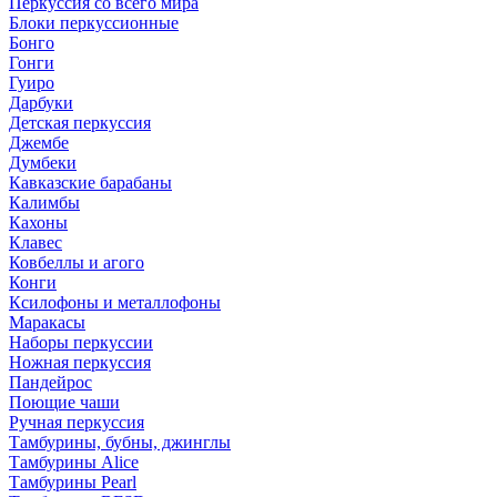
Перкуссия со всего мира
Блоки перкуссионные
Бонго
Гонги
Гуиро
Дарбуки
Детская перкуссия
Джембе
Думбеки
Кавказские барабаны
Калимбы
Кахоны
Клавес
Ковбеллы и агого
Конги
Ксилофоны и металлофоны
Маракасы
Наборы перкуссии
Ножная перкуссия
Пандейрос
Поющие чаши
Ручная перкуссия
Тамбурины, бубны, джинглы
Тамбурины Alice
Тамбурины Pearl