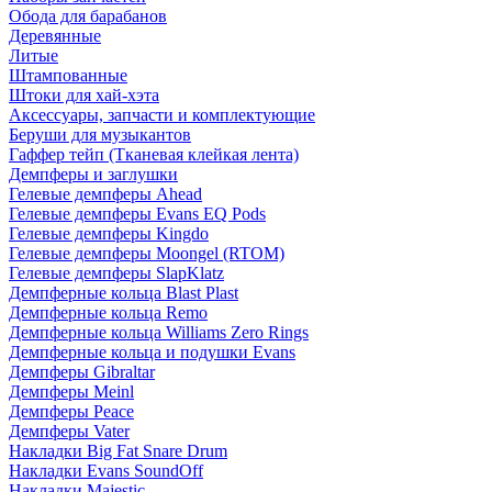
Обода для барабанов
Деревянные
Литые
Штампованные
Штоки для хай-хэта
Аксессуары, запчасти и комплектующие
Беруши для музыкантов
Гаффер тейп (Тканевая клейкая лента)
Демпферы и заглушки
Гелевые демпферы Ahead
Гелевые демпферы Evans EQ Pods
Гелевые демпферы Kingdo
Гелевые демпферы Moongel (RTOM)
Гелевые демпферы SlapKlatz
Демпферные кольца Blast Plast
Демпферные кольца Remo
Демпферные кольца Williams Zero Rings
Демпферные кольца и подушки Evans
Демпферы Gibraltar
Демпферы Meinl
Демпферы Peace
Демпферы Vater
Накладки Big Fat Snare Drum
Накладки Evans SoundOff
Накладки Majestic