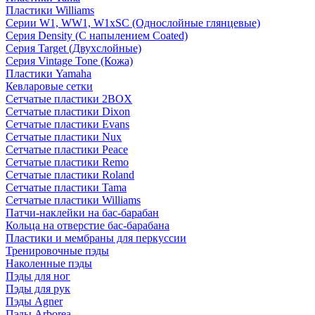
Пластики Williams
Серии W1, WW1, W1xSC (Однослойные глянцевые)
Серия Density (C напылением Coated)
Серия Target (Двухслойные)
Серия Vintage Tone (Кожа)
Пластики Yamaha
Кевларовые сетки
Сетчатые пластики 2BOX
Сетчатые пластики Dixon
Сетчатые пластики Evans
Сетчатые пластики Nux
Сетчатые пластики Peace
Сетчатые пластики Remo
Сетчатые пластики Roland
Сетчатые пластики Tama
Сетчатые пластики Williams
Патчи-наклейки на бас-барабан
Кольца на отверстие бас-барабана
Пластики и мембраны для перкуссии
Тренировочные пэды
Наколенные пэды
Пэды для ног
Пэды для рук
Пэды Agner
Пэды Arborea