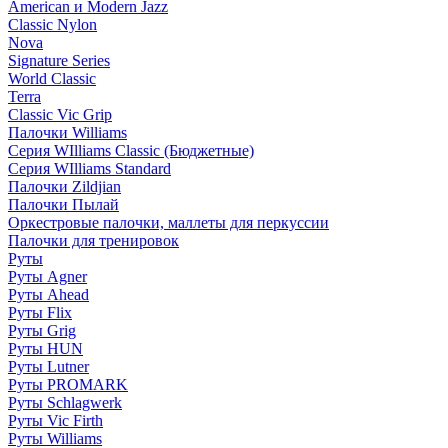
American и Modern Jazz
Classic Nylon
Nova
Signature Series
World Classic
Terra
Classic Vic Grip
Палочки Williams
Серия WIlliams Classic (Бюджетные)
Серия WIlliams Standard
Палочки Zildjian
Палочки Пылай
Оркестровые палочки, маллеты для перкуссии
Палочки для тренировок
Руты
Руты Agner
Руты Ahead
Руты Flix
Руты Grig
Руты HUN
Руты Lutner
Руты PROMARK
Руты Schlagwerk
Руты Vic Firth
Руты Williams