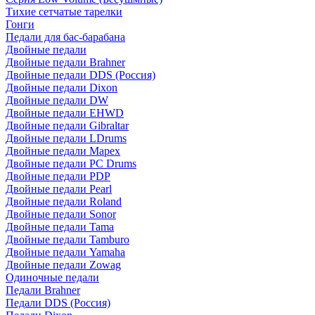
Тихие сетчатые тарелки
Гонги
Педали для бас-барабана
Двойные педали
Двойные педали Brahner
Двойные педали DDS (Россия)
Двойные педали Dixon
Двойные педали DW
Двойные педали EHWD
Двойные педали Gibraltar
Двойные педали LDrums
Двойные педали Mapex
Двойные педали PC Drums
Двойные педали PDP
Двойные педали Pearl
Двойные педали Roland
Двойные педали Sonor
Двойные педали Tama
Двойные педали Tamburo
Двойные педали Yamaha
Двойные педали Zowag
Одиночные педали
Педали Brahner
Педали DDS (Россия)