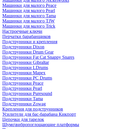
Машинки для малого Nickelworks
Машинки для малого Peace
Машинки для малого Pearl
Машинки для малого Tama
Машинки для малого TJW
Машинки для малого Trick
Настроечные ключи
Перчатки барабанщиков
Подструнники и крепления
Подструнники Dixon
Подструнники Drum Gear
Подструнники Fat Cat Snappy Snares
Подструнники Gibraltar
Подструнники LDrums
Подструнники Mapex
Подструнники PC Drums
Подструнники Peace
Подструнники Pearl
Подструнники Puresound
Подструнники Tama
Подструнники Zowag
Крепления для подструнников
Усилители для бас-барабана Кикпорт
Цепочки для тарелок
Шумо\вибропоглощающие платформы