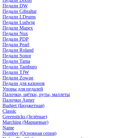
Педали Dixon
Педали DW
Педали Gibraltar
Педали LDrums
Педали Ludwig
Педали Mapex
Педали Nux
Педали PDP
Педали Pearl
Педали Roland
Педали Sonor
Педали Tama
Педали Tamburo
Педали TJW
Педали Zowag
Педали для кахонов
Упоры для педалей
Палочки, щётки, руты, маллеты
Палочки Agner
Budget (Бюджетная)
Classic
Greensticks (Зелёные)
Marching (Маршевые)
Name
Number (Основная серия)