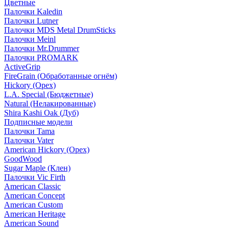
Цветные
Палочки Kaledin
Палочки Lutner
Палочки MDS Metal DrumSticks
Палочки Meinl
Палочки Mr.Drummer
Палочки PROMARK
ActiveGrip
FireGrain (Обработанные огнём)
Hickory (Орех)
L.A. Special (Бюджетные)
Natural (Нелакированные)
Shira Kashi Oak (Дуб)
Подписные модели
Палочки Tama
Палочки Vater
American Hickory (Орех)
GoodWood
Sugar Maple (Клен)
Палочки Vic Firth
American Classic
American Concept
American Custom
American Heritage
American Sound