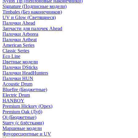
Nylon Tip (Нейлоновые наконечники)
Signature (Подписные модели)
Timbales (Без наконечников)
UV и Glow (Светящиеся)
Палочки Ahead
Запчасти для палочек Ahead
Палочки Arborea
Палочки Artbeat
American Series
Classic Series
Eco Line
Цветные модели
Палочки DSticks
Палочки HeadHunters
Палочки HUN
Acoustic Drum
Bluefire (Бюджетные)
Electric Drum
HANBOY
Premium Hickory (Орех)
Premium Oak (Дуб)
Qi (Бюджетные)
Starry (с блёстками)
Маршевые модели
Флуоресцентные и UV