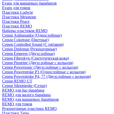
Evans для маршевых барабанов
Evans для томов
Пластики Ludwig
Пластики Megatone
Пластики Peace
Пластики REMO
Наборы пластиков REMO
Серия Ambassador (Однослойные)
Серия Colortone (Цветные)
Серия Controlled Sound (С пятаком)
Серия Diplomat (Резонаторные)
Серия Emperor (Двухслойные)
Серия Fiberskyn (Синтетическая кожа)
Серия Pinstripe (Двухслойные с кольцом)
Серия Powersonic (Двухслойные с кольцом)
Серия Powerstroke P3 (Однослойные с кольцом)
Серия Powerstroke P4, 77 (Двухслойные с кольцом)
Серия REMO UT
Серия Silentstroke (Сетки)
REMO для бас-барабана
REMO для малого барабана
REMO для маршевых барабанов
REMO для томов
Резонаторные пластики REMO
Пластики Tama