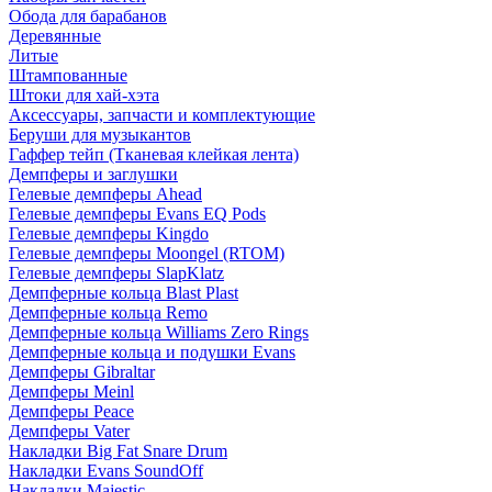
Обода для барабанов
Деревянные
Литые
Штампованные
Штоки для хай-хэта
Аксессуары, запчасти и комплектующие
Беруши для музыкантов
Гаффер тейп (Тканевая клейкая лента)
Демпферы и заглушки
Гелевые демпферы Ahead
Гелевые демпферы Evans EQ Pods
Гелевые демпферы Kingdo
Гелевые демпферы Moongel (RTOM)
Гелевые демпферы SlapKlatz
Демпферные кольца Blast Plast
Демпферные кольца Remo
Демпферные кольца Williams Zero Rings
Демпферные кольца и подушки Evans
Демпферы Gibraltar
Демпферы Meinl
Демпферы Peace
Демпферы Vater
Накладки Big Fat Snare Drum
Накладки Evans SoundOff
Накладки Majestic