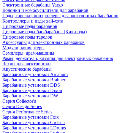
Электронные барабаны Yargo
Колонки и комбоусилители для барабанов
Пэды, тарелки, контроллеры для электронных барабанов
Контроллеры и пэды хай-хэта
Цифровые пэды барабанов
Цифровые пэды бас-барабана (Кик-пэды)
Цифровые пэды тарелок
Аксессуары для электронных барабанов
Модули, конвертеры
Сэмплеры, драм-машины
Рамы, держатели, клэмпы для электронных барабанов
Чехлы для электроники
Акустические барабаны
Барабанные установки Arcanum
Барабанные установки Brahner
Барабанные установки DDS
Барабанные установки Dixon
Барабанные установки DW
Серия Collector's
Серия Design Series
Серия Performance Series
Барабанные установки Foix
Барабанные установки Gretsch
Барабанные установки LDrums