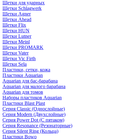
Щетки для ударных
Щетки Schlagwerk
Щетки Agner
Щетки Ahead
Щетки Flix
Щетки HUN
Щетки Lutner
Щетки Meinl
Щетки PROMARK
Щетки Vater
Щетки Vic Firth
Щетки Sela
Пластики, сетки, кожа
Пластики Aquarian
Aquarian для бас-барабана
Aquarian для малого барабана
Aquarian для томов
Наборы пластиков Aquarian
Пластики Blast Plast
Серия Classic (Однослойные)
Серия Modern (Двухслойные)
Серия Power Dot (С пятаком)
Серия Resonance (Резонаторные)
Серия Silent Ring (Кольца)
Пластики Bowo