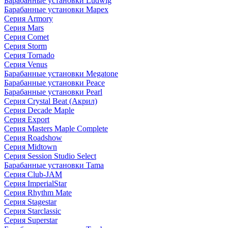
Барабанные установки Ludwig
Барабанные установки Mapex
Серия Armory
Серия Mars
Серия Comet
Серия Storm
Серия Tornado
Серия Venus
Барабанные установки Megatone
Барабанные установки Peace
Барабанные установки Pearl
Серия Crystal Beat (Акрил)
Серия Decade Maple
Серия Export
Серия Masters Maple Complete
Серия Roadshow
Серия Midtown
Серия Session Studio Select
Барабанные установки Tama
Серия Club-JAM
Серия ImperialStar
Серия Rhythm Mate
Серия Stagestar
Серия Starclassic
Серия Superstar