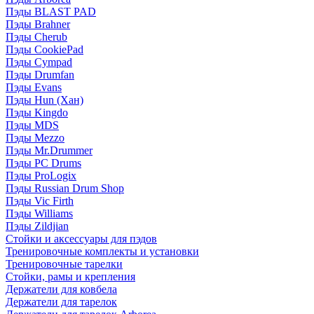
Пэды BLAST PAD
Пэды Brahner
Пэды Cherub
Пэды CookiePad
Пэды Cympad
Пэды Drumfan
Пэды Evans
Пэды Hun (Хан)
Пэды Kingdo
Пэды MDS
Пэды Mezzo
Пэды Mr.Drummer
Пэды PC Drums
Пэды ProLogix
Пэды Russian Drum Shop
Пэды Vic Firth
Пэды Williams
Пэды Zildjian
Стойки и аксессуары для пэдов
Тренировочные комплекты и установки
Тренировочные тарелки
Стойки, рамы и крепления
Держатели для ковбела
Держатели для тарелок