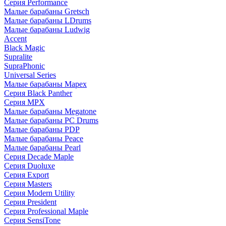
Серия Performance
Малые барабаны Gretsch
Малые барабаны LDrums
Малые барабаны Ludwig
Accent
Black Magic
Supralite
SupraPhonic
Universal Series
Малые барабаны Mapex
Серия Black Panther
Серия MPX
Малые барабаны Megatone
Малые барабаны PC Drums
Малые барабаны PDP
Малые барабаны Peace
Малые барабаны Pearl
Серия Decade Maple
Серия Duoluxe
Серия Export
Серия Masters
Серия Modern Utility
Серия President
Серия Professional Maple
Серия SensiTone