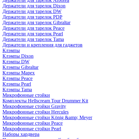
Держатели для тарелок Arborea
Держатели для тарелок Dixon
Держатели для тарелок DW
Держатели для тарелок PDP
Держатели для тарелок Gibraltar
Держатели для тарелок Peace
Держатели для тарелок Pearl
Держатели для тарелок Tama
Держатели и крепления для гаджетов
Клэмпы
Клэмпы Dixon
Клэмпы DW
Клэмпы Gibraltar
Клэмпы Mapex
Клэмпы Peace
Клэмпы Pearl
Клэмпы Tama
Микрофонные стойки
Комплекты Hellscream Tour Drummer Kit
Микрофонные стойки Gravity
Микрофонные стойки Hercules
Микрофонные стойки König &amp; Meyer
Микрофонные стойки Peace
Микрофонные стойки Pearl
Наборы хардвера