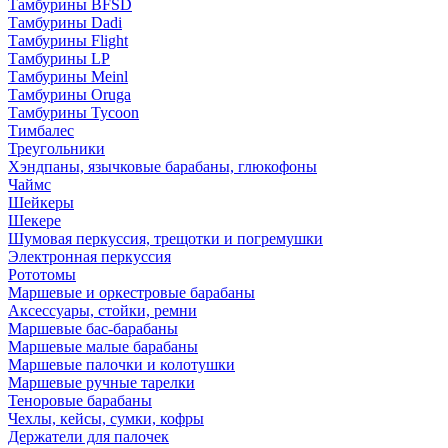
Тамбурины BFSD
Тамбурины Dadi
Тамбурины Flight
Тамбурины LP
Тамбурины Meinl
Тамбурины Oruga
Тамбурины Tycoon
Тимбалес
Треугольники
Хэндпаны, язычковые барабаны, глюкофоны
Чаймс
Шейкеры
Шекере
Шумовая перкуссия, трещотки и погремушки
Электронная перкуссия
Рототомы
Маршевые и оркестровые барабаны
Аксессуары, стойки, ремни
Маршевые бас-барабаны
Маршевые малые барабаны
Маршевые палочки и колотушки
Маршевые ручные тарелки
Теноровые барабаны
Чехлы, кейсы, сумки, кофры
Держатели для палочек