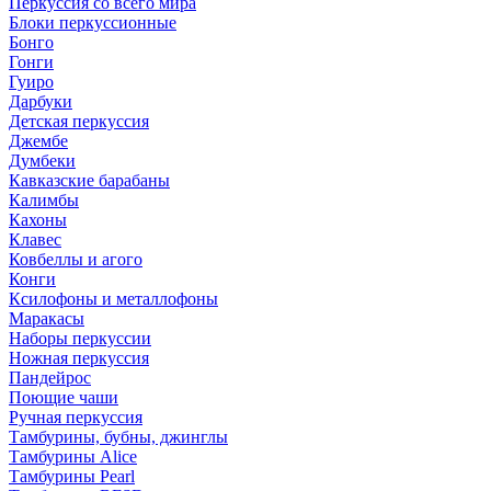
Перкуссия со всего мира
Блоки перкуссионные
Бонго
Гонги
Гуиро
Дарбуки
Детская перкуссия
Джембе
Думбеки
Кавказские барабаны
Калимбы
Кахоны
Клавес
Ковбеллы и агого
Конги
Ксилофоны и металлофоны
Маракасы
Наборы перкуссии
Ножная перкуссия
Пандейрос
Поющие чаши
Ручная перкуссия
Тамбурины, бубны, джинглы
Тамбурины Alice
Тамбурины Pearl