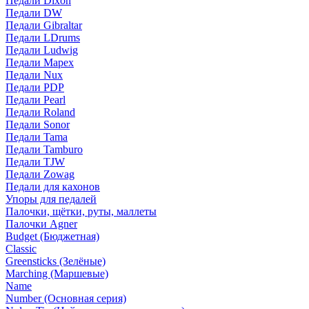
Педали Dixon
Педали DW
Педали Gibraltar
Педали LDrums
Педали Ludwig
Педали Mapex
Педали Nux
Педали PDP
Педали Pearl
Педали Roland
Педали Sonor
Педали Tama
Педали Tamburo
Педали TJW
Педали Zowag
Педали для кахонов
Упоры для педалей
Палочки, щётки, руты, маллеты
Палочки Agner
Budget (Бюджетная)
Classic
Greensticks (Зелёные)
Marching (Маршевые)
Name
Number (Основная серия)