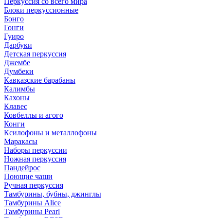
Перкуссия со всего мира
Блоки перкуссионные
Бонго
Гонги
Гуиро
Дарбуки
Детская перкуссия
Джембе
Думбеки
Кавказские барабаны
Калимбы
Кахоны
Клавес
Ковбеллы и агого
Конги
Ксилофоны и металлофоны
Маракасы
Наборы перкуссии
Ножная перкуссия
Пандейрос
Поющие чаши
Ручная перкуссия
Тамбурины, бубны, джинглы
Тамбурины Alice
Тамбурины Pearl