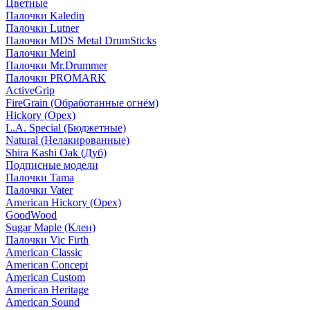
Цветные
Палочки Kaledin
Палочки Lutner
Палочки MDS Metal DrumSticks
Палочки Meinl
Палочки Mr.Drummer
Палочки PROMARK
ActiveGrip
FireGrain (Обработанные огнём)
Hickory (Орех)
L.A. Special (Бюджетные)
Natural (Нелакированные)
Shira Kashi Oak (Дуб)
Подписные модели
Палочки Tama
Палочки Vater
American Hickory (Орех)
GoodWood
Sugar Maple (Клен)
Палочки Vic Firth
American Classic
American Concept
American Custom
American Heritage
American Sound