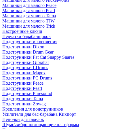
Машинки для малого Nickelworks
Машинки для малого Peace
Машинки для малого Pearl
Машинки для малого Tama
Машинки для малого TJW
Машинки для малого Trick
Настроечные ключи
Перчатки барабанщиков
Подструнники и крепления
Подструнники Dixon
Подструнники Drum Gear
Подструнники Fat Cat Snappy Snares
Подструнники Gibraltar
Подструнники LDrums
Подструнники Mapex
Подструнники PC Drums
Подструнники Peace
Подструнники Pearl
Подструнники Puresound
Подструнники Tama
Подструнники Zowag
Крепления для подструнников
Усилители для бас-барабана Кикпорт
Цепочки для тарелок
Шумо\вибропоглощающие платформы