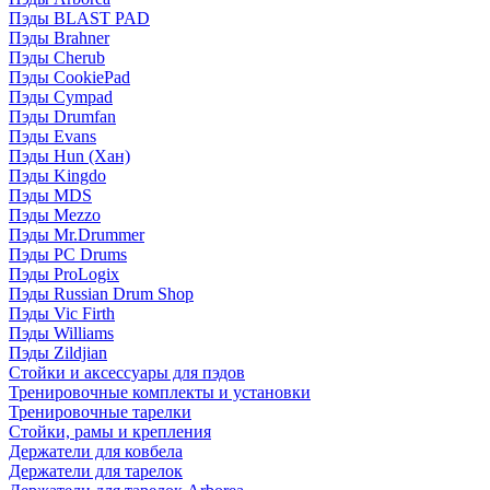
Пэды BLAST PAD
Пэды Brahner
Пэды Cherub
Пэды CookiePad
Пэды Cympad
Пэды Drumfan
Пэды Evans
Пэды Hun (Хан)
Пэды Kingdo
Пэды MDS
Пэды Mezzo
Пэды Mr.Drummer
Пэды PC Drums
Пэды ProLogix
Пэды Russian Drum Shop
Пэды Vic Firth
Пэды Williams
Пэды Zildjian
Стойки и аксессуары для пэдов
Тренировочные комплекты и установки
Тренировочные тарелки
Стойки, рамы и крепления
Держатели для ковбела
Держатели для тарелок