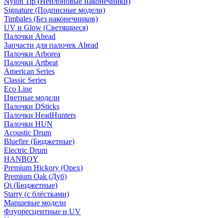
Nylon Tip (Нейлоновые наконечники)
Signature (Подписные модели)
Timbales (Без наконечников)
UV и Glow (Светящиеся)
Палочки Ahead
Запчасти для палочек Ahead
Палочки Arborea
Палочки Artbeat
American Series
Classic Series
Eco Line
Цветные модели
Палочки DSticks
Палочки HeadHunters
Палочки HUN
Acoustic Drum
Bluefire (Бюджетные)
Electric Drum
HANBOY
Premium Hickory (Орех)
Premium Oak (Дуб)
Qi (Бюджетные)
Starry (с блёстками)
Маршевые модели
Флуоресцентные и UV