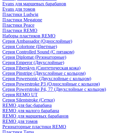
Evans для маршевых барабанов
Evans для томов
Пластики Ludwig
Пластики Megatone
Пластики Peace
Пластики REMO
Наборы пластиков REMO
Серия Ambassador (Однослойные)
Серия Colortone (Цветные)
Серия Controlled Sound (С пятаком)
Серия Diplomat (Резонаторные)
Серия Emperor (Двухслойные)
Серия Fiberskyn (Синтетическая кожа)
Серия Pinstripe (Двухслойные с кольцом)
Серия Powersonic (Двухслойные с кольцом)
Серия Powerstroke P3 (Однослойные с кольцом)
Серия Powerstroke P4, 77 (Двухслойные с кольцом)
Серия REMO UT
Серия Silentstroke (Сетки)
REMO для бас-барабана
REMO для малого барабана
REMO для маршевых барабанов
REMO для томов
Резонаторные пластики REMO
Пластики Tama