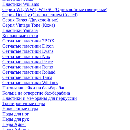
Пластики Williams
Серии W1, WW1, W1xSC (Однослойные глянцевые)
Серия Density (C напылением Coated)
Серия Target (Двухслойные)
Серия Vintage Tone (Кожа)
Пластики Yamaha
Кевларовые сетки
Сетчатые пластики 2BOX
Сетчатые пластики Dixon
Сетчатые пластики Evans
Сетчатые пластики Nux
Сетчатые пластики Peace
Сетчатые пластики Remo
Сетчатые пластики Roland
Сетчатые пластики Tama
Сетчатые пластики Williams
Патчи-наклейки на бас-барабан
Кольца на отверстие бас-барабана
Пластики и мембраны для перкуссии
Тренировочные пэды
Наколенные пэды
Пэды для ног
Пэды для рук
Пэды Agner
Пэды Arborea