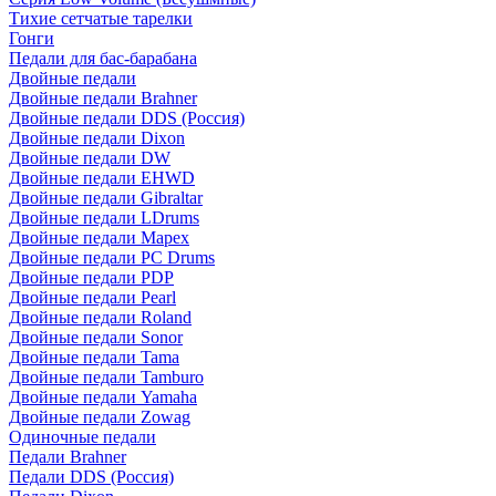
Тихие сетчатые тарелки
Гонги
Педали для бас-барабана
Двойные педали
Двойные педали Brahner
Двойные педали DDS (Россия)
Двойные педали Dixon
Двойные педали DW
Двойные педали EHWD
Двойные педали Gibraltar
Двойные педали LDrums
Двойные педали Mapex
Двойные педали PC Drums
Двойные педали PDP
Двойные педали Pearl
Двойные педали Roland
Двойные педали Sonor
Двойные педали Tama
Двойные педали Tamburo
Двойные педали Yamaha
Двойные педали Zowag
Одиночные педали
Педали Brahner
Педали DDS (Россия)