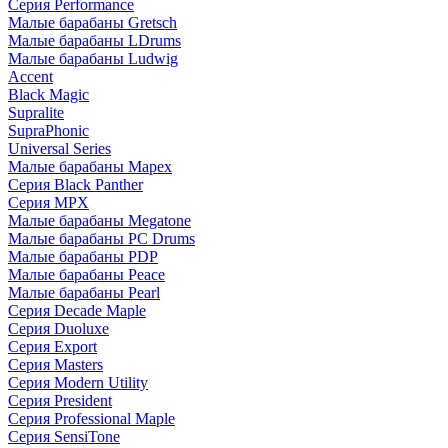
Серия Performance
Малые барабаны Gretsch
Малые барабаны LDrums
Малые барабаны Ludwig
Accent
Black Magic
Supralite
SupraPhonic
Universal Series
Малые барабаны Mapex
Серия Black Panther
Серия MPX
Малые барабаны Megatone
Малые барабаны PC Drums
Малые барабаны PDP
Малые барабаны Peace
Малые барабаны Pearl
Серия Decade Maple
Серия Duoluxe
Серия Export
Серия Masters
Серия Modern Utility
Серия President
Серия Professional Maple
Серия SensiTone