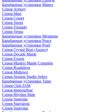
Барабанные установки Ludwig
Барабанные установки Mapex
Серия Armory
Серия Mars
Серия Comet
Серия Storm
Серия Tornado
Серия Venus
Барабанные установки Megatone
Барабанные установки Peace
Барабанные установки Pearl
Серия Crystal Beat (Акрил)
Серия Decade Maple
Серия Export
Серия Masters Maple Complete
Серия Roadshow
Серия Midtown
Серия Session Studio Select
Барабанные установки Tama
Серия Club-JAM
Серия ImperialStar
Серия Rhythm Mate
Серия Stagestar
Серия Starclassic
Серия Superstar