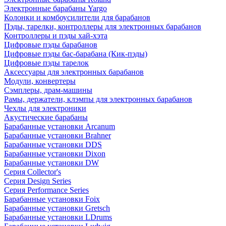
Электронные барабаны Yargo
Колонки и комбоусилители для барабанов
Пэды, тарелки, контроллеры для электронных барабанов
Контроллеры и пэды хай-хэта
Цифровые пэды барабанов
Цифровые пэды бас-барабана (Кик-пэды)
Цифровые пэды тарелок
Аксессуары для электронных барабанов
Модули, конвертеры
Сэмплеры, драм-машины
Рамы, держатели, клэмпы для электронных барабанов
Чехлы для электроники
Акустические барабаны
Барабанные установки Arcanum
Барабанные установки Brahner
Барабанные установки DDS
Барабанные установки Dixon
Барабанные установки DW
Серия Collector's
Серия Design Series
Серия Performance Series
Барабанные установки Foix
Барабанные установки Gretsch
Барабанные установки LDrums