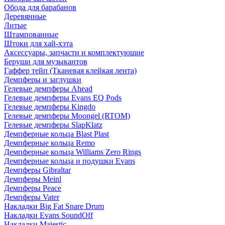
Обода для барабанов
Деревянные
Литые
Штампованные
Штоки для хай-хэта
Аксессуары, запчасти и комплектующие
Беруши для музыкантов
Гаффер тейп (Тканевая клейкая лента)
Демпферы и заглушки
Гелевые демпферы Ahead
Гелевые демпферы Evans EQ Pods
Гелевые демпферы Kingdo
Гелевые демпферы Moongel (RTOM)
Гелевые демпферы SlapKlatz
Демпферные кольца Blast Plast
Демпферные кольца Remo
Демпферные кольца Williams Zero Rings
Демпферные кольца и подушки Evans
Демпферы Gibraltar
Демпферы Meinl
Демпферы Peace
Демпферы Vater
Накладки Big Fat Snare Drum
Накладки Evans SoundOff
Накладки Majestic