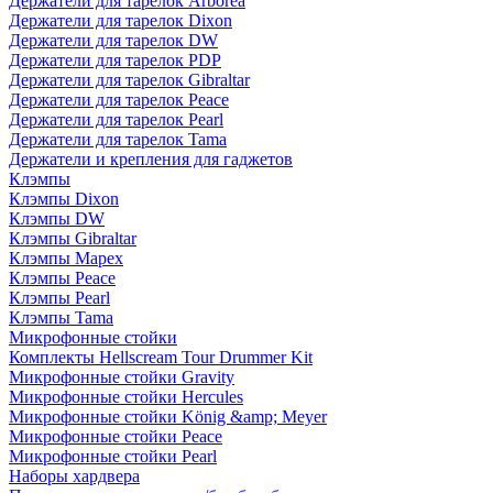
Держатели для тарелок Arborea
Держатели для тарелок Dixon
Держатели для тарелок DW
Держатели для тарелок PDP
Держатели для тарелок Gibraltar
Держатели для тарелок Peace
Держатели для тарелок Pearl
Держатели для тарелок Tama
Держатели и крепления для гаджетов
Клэмпы
Клэмпы Dixon
Клэмпы DW
Клэмпы Gibraltar
Клэмпы Mapex
Клэмпы Peace
Клэмпы Pearl
Клэмпы Tama
Микрофонные стойки
Комплекты Hellscream Tour Drummer Kit
Микрофонные стойки Gravity
Микрофонные стойки Hercules
Микрофонные стойки König &amp; Meyer
Микрофонные стойки Peace
Микрофонные стойки Pearl
Наборы хардвера