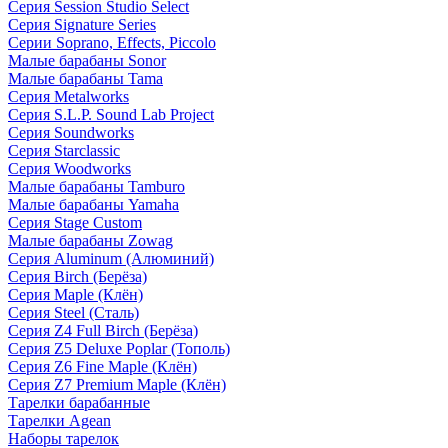
Серия Session Studio Select
Серия Signature Series
Серии Soprano, Effects, Piccolo
Малые барабаны Sonor
Малые барабаны Tama
Серия Metalworks
Серия S.L.P. Sound Lab Project
Серия Soundworks
Серия Starclassic
Серия Woodworks
Малые барабаны Tamburo
Малые барабаны Yamaha
Серия Stage Custom
Малые барабаны Zowag
Серия Aluminum (Алюминий)
Серия Birch (Берёза)
Серия Maple (Клён)
Серия Steel (Сталь)
Серия Z4 Full Birch (Берёза)
Серия Z5 Deluxe Poplar (Тополь)
Серия Z6 Fine Maple (Клён)
Серия Z7 Premium Maple (Клён)
Тарелки барабанные
Тарелки Agean
Наборы тарелок