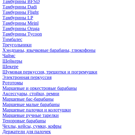
Тамбурины BFSD
Тамбурины Dadi
Тамбурины Flight
Тамбурины LP
Тамбурины Meinl
Тамбурины Oruga
Тамбурины Tycoon
Тимбалес
Треугольники
Хэндпаны, язычковые барабаны, глюкофоны
Чаймс
Шейкеры
Шекере
Шумовая перкуссия, трещотки и погремушки
Электронная перкуссия
Рототомы
Маршевые и оркестровые барабаны
Аксессуары, стойки, ремни
Маршевые бас-барабаны
Маршевые малые барабаны
Маршевые палочки и колотушки
Маршевые ручные тарелки
Теноровые барабаны
Чехлы, кейсы, сумки, кофры
Держатели для палочек