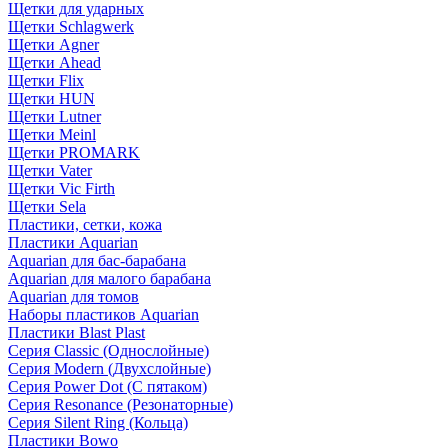
Щетки для ударных
Щетки Schlagwerk
Щетки Agner
Щетки Ahead
Щетки Flix
Щетки HUN
Щетки Lutner
Щетки Meinl
Щетки PROMARK
Щетки Vater
Щетки Vic Firth
Щетки Sela
Пластики, сетки, кожа
Пластики Aquarian
Aquarian для бас-барабана
Aquarian для малого барабана
Aquarian для томов
Наборы пластиков Aquarian
Пластики Blast Plast
Серия Classic (Однослойные)
Серия Modern (Двухслойные)
Серия Power Dot (С пятаком)
Серия Resonance (Резонаторные)
Серия Silent Ring (Кольца)
Пластики Bowo