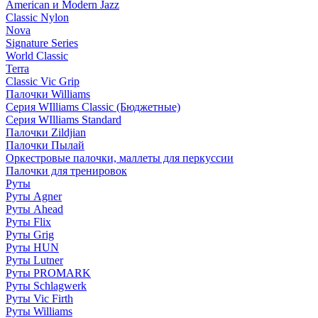
American и Modern Jazz
Classic Nylon
Nova
Signature Series
World Classic
Terra
Classic Vic Grip
Палочки Williams
Серия WIlliams Classic (Бюджетные)
Серия WIlliams Standard
Палочки Zildjian
Палочки Пылай
Оркестровые палочки, маллеты для перкуссии
Палочки для тренировок
Руты
Руты Agner
Руты Ahead
Руты Flix
Руты Grig
Руты HUN
Руты Lutner
Руты PROMARK
Руты Schlagwerk
Руты Vic Firth
Руты Williams