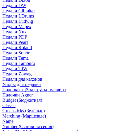
Педали Dixon
Педали DW
Педали Gibraltar
Педали LDrums
Педали Ludwig
Педали Mapex
Педали Nux
Педали PDP
Педали Pearl
Педали Roland
Педали Sonor
Педали Tama
Педали Tamburo
Педали TJW
Педали Zowag
Педали для кахонов
Упоры для педалей
Палочки, щётки, руты, маллеты
Палочки Agner
Budget (Бюджетная)
Classic
Greensticks (Зелёные)
Marching (Маршевые)
Name
Number (Основная серия)