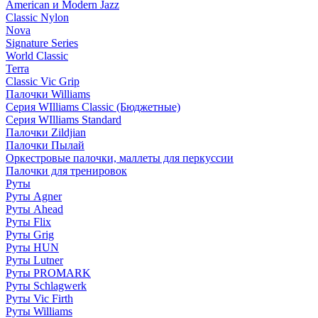
American и Modern Jazz
Classic Nylon
Nova
Signature Series
World Classic
Terra
Classic Vic Grip
Палочки Williams
Серия WIlliams Classic (Бюджетные)
Серия WIlliams Standard
Палочки Zildjian
Палочки Пылай
Оркестровые палочки, маллеты для перкуссии
Палочки для тренировок
Руты
Руты Agner
Руты Ahead
Руты Flix
Руты Grig
Руты HUN
Руты Lutner
Руты PROMARK
Руты Schlagwerk
Руты Vic Firth
Руты Williams