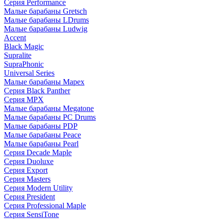
Серия Performance
Малые барабаны Gretsch
Малые барабаны LDrums
Малые барабаны Ludwig
Accent
Black Magic
Supralite
SupraPhonic
Universal Series
Малые барабаны Mapex
Серия Black Panther
Серия MPX
Малые барабаны Megatone
Малые барабаны PC Drums
Малые барабаны PDP
Малые барабаны Peace
Малые барабаны Pearl
Серия Decade Maple
Серия Duoluxe
Серия Export
Серия Masters
Серия Modern Utility
Серия President
Серия Professional Maple
Серия SensiTone