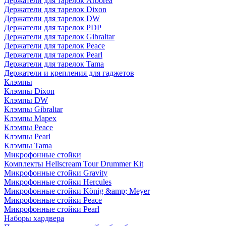
Держатели для тарелок Arborea
Держатели для тарелок Dixon
Держатели для тарелок DW
Держатели для тарелок PDP
Держатели для тарелок Gibraltar
Держатели для тарелок Peace
Держатели для тарелок Pearl
Держатели для тарелок Tama
Держатели и крепления для гаджетов
Клэмпы
Клэмпы Dixon
Клэмпы DW
Клэмпы Gibraltar
Клэмпы Mapex
Клэмпы Peace
Клэмпы Pearl
Клэмпы Tama
Микрофонные стойки
Комплекты Hellscream Tour Drummer Kit
Микрофонные стойки Gravity
Микрофонные стойки Hercules
Микрофонные стойки König &amp; Meyer
Микрофонные стойки Peace
Микрофонные стойки Pearl
Наборы хардвера