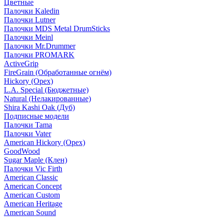
Цветные
Палочки Kaledin
Палочки Lutner
Палочки MDS Metal DrumSticks
Палочки Meinl
Палочки Mr.Drummer
Палочки PROMARK
ActiveGrip
FireGrain (Обработанные огнём)
Hickory (Орех)
L.A. Special (Бюджетные)
Natural (Нелакированные)
Shira Kashi Oak (Дуб)
Подписные модели
Палочки Tama
Палочки Vater
American Hickory (Орех)
GoodWood
Sugar Maple (Клен)
Палочки Vic Firth
American Classic
American Concept
American Custom
American Heritage
American Sound