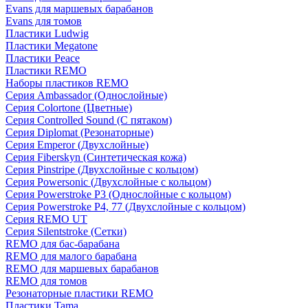
Evans для маршевых барабанов
Evans для томов
Пластики Ludwig
Пластики Megatone
Пластики Peace
Пластики REMO
Наборы пластиков REMO
Серия Ambassador (Однослойные)
Серия Colortone (Цветные)
Серия Controlled Sound (С пятаком)
Серия Diplomat (Резонаторные)
Серия Emperor (Двухслойные)
Серия Fiberskyn (Синтетическая кожа)
Серия Pinstripe (Двухслойные с кольцом)
Серия Powersonic (Двухслойные с кольцом)
Серия Powerstroke P3 (Однослойные с кольцом)
Серия Powerstroke P4, 77 (Двухслойные с кольцом)
Серия REMO UT
Серия Silentstroke (Сетки)
REMO для бас-барабана
REMO для малого барабана
REMO для маршевых барабанов
REMO для томов
Резонаторные пластики REMO
Пластики Tama