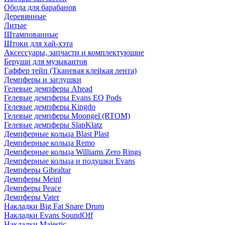
Обода для барабанов
Деревянные
Литые
Штампованные
Штоки для хай-хэта
Аксессуары, запчасти и комплектующие
Беруши для музыкантов
Гаффер тейп (Тканевая клейкая лента)
Демпферы и заглушки
Гелевые демпферы Ahead
Гелевые демпферы Evans EQ Pods
Гелевые демпферы Kingdo
Гелевые демпферы Moongel (RTOM)
Гелевые демпферы SlapKlatz
Демпферные кольца Blast Plast
Демпферные кольца Remo
Демпферные кольца Williams Zero Rings
Демпферные кольца и подушки Evans
Демпферы Gibraltar
Демпферы Meinl
Демпферы Peace
Демпферы Vater
Накладки Big Fat Snare Drum
Накладки Evans SoundOff
Накладки Majestic