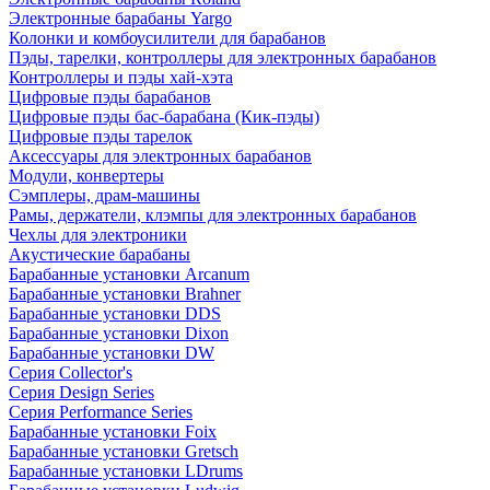
Электронные барабаны Yargo
Колонки и комбоусилители для барабанов
Пэды, тарелки, контроллеры для электронных барабанов
Контроллеры и пэды хай-хэта
Цифровые пэды барабанов
Цифровые пэды бас-барабана (Кик-пэды)
Цифровые пэды тарелок
Аксессуары для электронных барабанов
Модули, конвертеры
Сэмплеры, драм-машины
Рамы, держатели, клэмпы для электронных барабанов
Чехлы для электроники
Акустические барабаны
Барабанные установки Arcanum
Барабанные установки Brahner
Барабанные установки DDS
Барабанные установки Dixon
Барабанные установки DW
Серия Collector's
Серия Design Series
Серия Performance Series
Барабанные установки Foix
Барабанные установки Gretsch
Барабанные установки LDrums