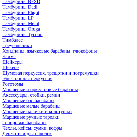
Тамбурины BFSD
Тамбурины Dadi
Тамбурины Flight
Тамбурины LP
Тамбурины Meinl
Тамбурины Oruga
Тамбурины Tycoon
Тимбалес
Треугольники
Хэндпаны, язычковые барабаны, глюкофоны
Чаймс
Шейкеры
Шекере
Шумовая перкуссия, трещотки и погремушки
Электронная перкуссия
Рототомы
Маршевые и оркестровые барабаны
Аксессуары, стойки, ремни
Маршевые бас-барабаны
Маршевые малые барабаны
Маршевые палочки и колотушки
Маршевые ручные тарелки
Теноровые барабаны
Чехлы, кейсы, сумки, кофры
Держатели для палочек