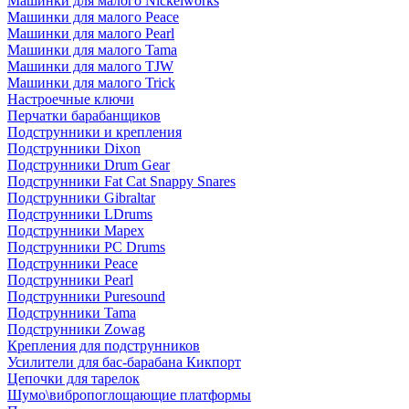
Машинки для малого Nickelworks
Машинки для малого Peace
Машинки для малого Pearl
Машинки для малого Tama
Машинки для малого TJW
Машинки для малого Trick
Настроечные ключи
Перчатки барабанщиков
Подструнники и крепления
Подструнники Dixon
Подструнники Drum Gear
Подструнники Fat Cat Snappy Snares
Подструнники Gibraltar
Подструнники LDrums
Подструнники Mapex
Подструнники PC Drums
Подструнники Peace
Подструнники Pearl
Подструнники Puresound
Подструнники Tama
Подструнники Zowag
Крепления для подструнников
Усилители для бас-барабана Кикпорт
Цепочки для тарелок
Шумо\вибропоглощающие платформы