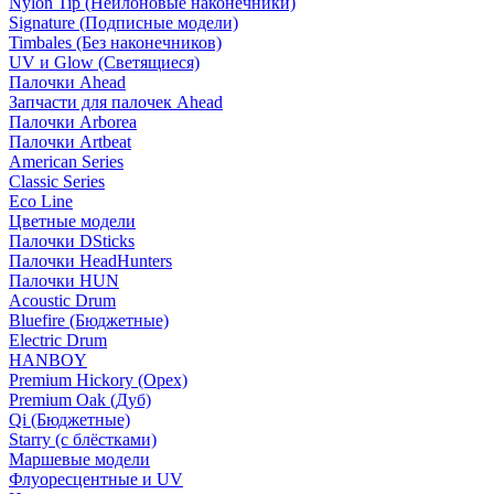
Nylon Tip (Нейлоновые наконечники)
Signature (Подписные модели)
Timbales (Без наконечников)
UV и Glow (Светящиеся)
Палочки Ahead
Запчасти для палочек Ahead
Палочки Arborea
Палочки Artbeat
American Series
Classic Series
Eco Line
Цветные модели
Палочки DSticks
Палочки HeadHunters
Палочки HUN
Acoustic Drum
Bluefire (Бюджетные)
Electric Drum
HANBOY
Premium Hickory (Орех)
Premium Oak (Дуб)
Qi (Бюджетные)
Starry (с блёстками)
Маршевые модели
Флуоресцентные и UV