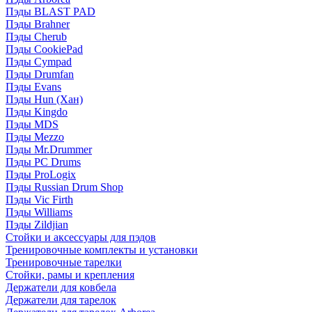
Пэды BLAST PAD
Пэды Brahner
Пэды Cherub
Пэды CookiePad
Пэды Cympad
Пэды Drumfan
Пэды Evans
Пэды Hun (Хан)
Пэды Kingdo
Пэды MDS
Пэды Mezzo
Пэды Mr.Drummer
Пэды PC Drums
Пэды ProLogix
Пэды Russian Drum Shop
Пэды Vic Firth
Пэды Williams
Пэды Zildjian
Стойки и аксессуары для пэдов
Тренировочные комплекты и установки
Тренировочные тарелки
Стойки, рамы и крепления
Держатели для ковбела
Держатели для тарелок