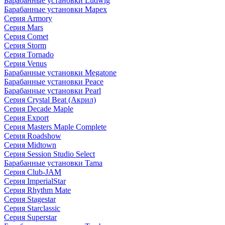
Барабанные установки Ludwig
Барабанные установки Mapex
Серия Armory
Серия Mars
Серия Comet
Серия Storm
Серия Tornado
Серия Venus
Барабанные установки Megatone
Барабанные установки Peace
Барабанные установки Pearl
Серия Crystal Beat (Акрил)
Серия Decade Maple
Серия Export
Серия Masters Maple Complete
Серия Roadshow
Серия Midtown
Серия Session Studio Select
Барабанные установки Tama
Серия Club-JAM
Серия ImperialStar
Серия Rhythm Mate
Серия Stagestar
Серия Starclassic
Серия Superstar