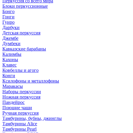
Перкуссия со всего мира
Блоки перкуссионные
Бонго
Гонги
Гуиро
Дарбуки
Детская перкуссия
Джембе
Думбеки
Кавказские барабаны
Калимбы
Кахоны
Клавес
Ковбеллы и агого
Конги
Ксилофоны и металлофоны
Маракасы
Наборы перкуссии
Ножная перкуссия
Пандейрос
Поющие чаши
Ручная перкуссия
Тамбурины, бубны, джинглы
Тамбурины Alice
Тамбурины Pearl