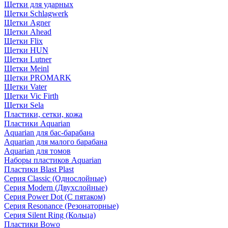
Щетки для ударных
Щетки Schlagwerk
Щетки Agner
Щетки Ahead
Щетки Flix
Щетки HUN
Щетки Lutner
Щетки Meinl
Щетки PROMARK
Щетки Vater
Щетки Vic Firth
Щетки Sela
Пластики, сетки, кожа
Пластики Aquarian
Aquarian для бас-барабана
Aquarian для малого барабана
Aquarian для томов
Наборы пластиков Aquarian
Пластики Blast Plast
Серия Classic (Однослойные)
Серия Modern (Двухслойные)
Серия Power Dot (С пятаком)
Серия Resonance (Резонаторные)
Серия Silent Ring (Кольца)
Пластики Bowo