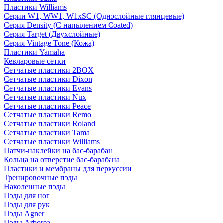
Пластики Williams
Серии W1, WW1, W1xSC (Однослойные глянцевые)
Серия Density (C напылением Coated)
Серия Target (Двухслойные)
Серия Vintage Tone (Кожа)
Пластики Yamaha
Кевларовые сетки
Сетчатые пластики 2BOX
Сетчатые пластики Dixon
Сетчатые пластики Evans
Сетчатые пластики Nux
Сетчатые пластики Peace
Сетчатые пластики Remo
Сетчатые пластики Roland
Сетчатые пластики Tama
Сетчатые пластики Williams
Патчи-наклейки на бас-барабан
Кольца на отверстие бас-барабана
Пластики и мембраны для перкуссии
Тренировочные пэды
Наколенные пэды
Пэды для ног
Пэды для рук
Пэды Agner
Пэды Arborea