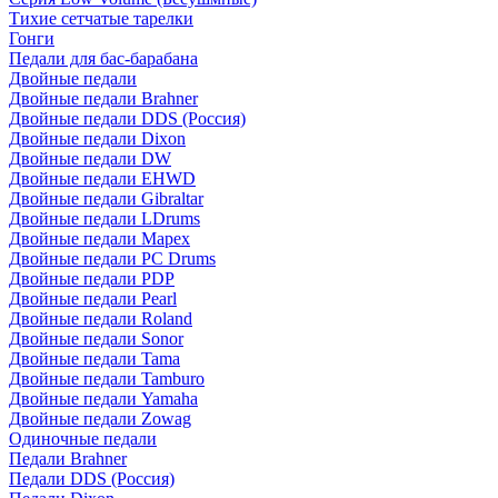
Тихие сетчатые тарелки
Гонги
Педали для бас-барабана
Двойные педали
Двойные педали Brahner
Двойные педали DDS (Россия)
Двойные педали Dixon
Двойные педали DW
Двойные педали EHWD
Двойные педали Gibraltar
Двойные педали LDrums
Двойные педали Mapex
Двойные педали PC Drums
Двойные педали PDP
Двойные педали Pearl
Двойные педали Roland
Двойные педали Sonor
Двойные педали Tama
Двойные педали Tamburo
Двойные педали Yamaha
Двойные педали Zowag
Одиночные педали
Педали Brahner
Педали DDS (Россия)