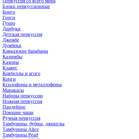
Перкуссия со всего мира
Блоки перкуссионные
Бонго
Гонги
Гуиро
Дарбуки
Детская перкуссия
Джембе
Думбеки
Кавказские барабаны
Калимбы
Кахоны
Клавес
Ковбеллы и агого
Конги
Ксилофоны и металлофоны
Маракасы
Наборы перкуссии
Ножная перкуссия
Пандейрос
Поющие чаши
Ручная перкуссия
Тамбурины, бубны, джинглы
Тамбурины Alice
Тамбурины Pearl