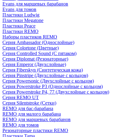
Evans для маршевых барабанов
Evans для томов
Пластики Ludwig
Пластики Megatone
Пластики Peace
Пластики REMO
Наборы пластиков REMO
Серия Ambassador (Однослойные)
Серия Colortone (Цветные)
Серия Controlled Sound (С пятаком)
Серия Diplomat (Резонаторные)
Серия Emperor (Двухслойные)
Серия Fiberskyn (Синтетическая кожа)
Серия Pinstripe (Двухслойные с кольцом)
Серия Powersonic (Двухслойные с кольцом)
Серия Powerstroke P3 (Однослойные с кольцом)
Серия Powerstroke P4, 77 (Двухслойные с кольцом)
Серия REMO UT
Серия Silentstroke (Сетки)
REMO для бас-барабана
REMO для малого барабана
REMO для маршевых барабанов
REMO для томов
Резонаторные пластики REMO
Пластики Tama