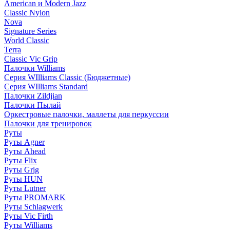
American и Modern Jazz
Classic Nylon
Nova
Signature Series
World Classic
Terra
Classic Vic Grip
Палочки Williams
Серия WIlliams Classic (Бюджетные)
Серия WIlliams Standard
Палочки Zildjian
Палочки Пылай
Оркестровые палочки, маллеты для перкуссии
Палочки для тренировок
Руты
Руты Agner
Руты Ahead
Руты Flix
Руты Grig
Руты HUN
Руты Lutner
Руты PROMARK
Руты Schlagwerk
Руты Vic Firth
Руты Williams