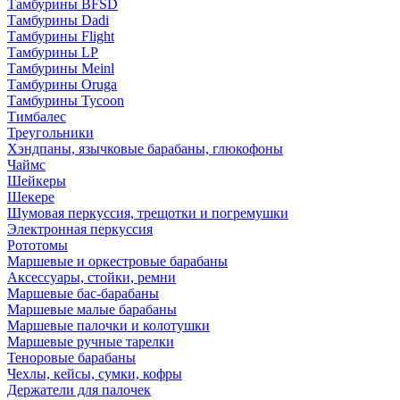
Тамбурины BFSD
Тамбурины Dadi
Тамбурины Flight
Тамбурины LP
Тамбурины Meinl
Тамбурины Oruga
Тамбурины Tycoon
Тимбалес
Треугольники
Хэндпаны, язычковые барабаны, глюкофоны
Чаймс
Шейкеры
Шекере
Шумовая перкуссия, трещотки и погремушки
Электронная перкуссия
Рототомы
Маршевые и оркестровые барабаны
Аксессуары, стойки, ремни
Маршевые бас-барабаны
Маршевые малые барабаны
Маршевые палочки и колотушки
Маршевые ручные тарелки
Теноровые барабаны
Чехлы, кейсы, сумки, кофры
Держатели для палочек