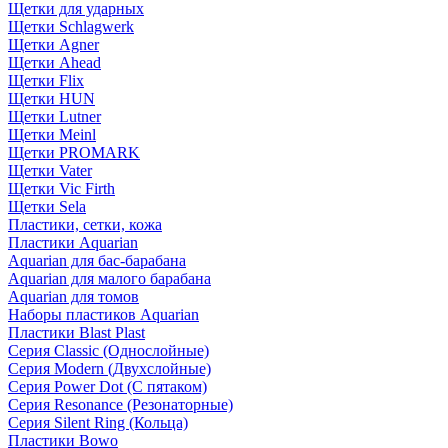
Щетки для ударных
Щетки Schlagwerk
Щетки Agner
Щетки Ahead
Щетки Flix
Щетки HUN
Щетки Lutner
Щетки Meinl
Щетки PROMARK
Щетки Vater
Щетки Vic Firth
Щетки Sela
Пластики, сетки, кожа
Пластики Aquarian
Aquarian для бас-барабана
Aquarian для малого барабана
Aquarian для томов
Наборы пластиков Aquarian
Пластики Blast Plast
Серия Classic (Однослойные)
Серия Modern (Двухслойные)
Серия Power Dot (С пятаком)
Серия Resonance (Резонаторные)
Серия Silent Ring (Кольца)
Пластики Bowo