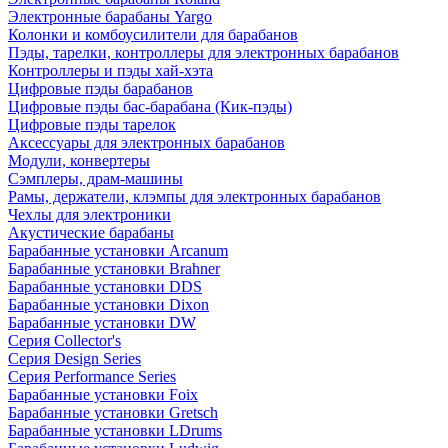
Электронные барабаны Yargo
Колонки и комбоусилители для барабанов
Пэды, тарелки, контроллеры для электронных барабанов
Контроллеры и пэды хай-хэта
Цифровые пэды барабанов
Цифровые пэды бас-барабана (Кик-пэды)
Цифровые пэды тарелок
Аксессуары для электронных барабанов
Модули, конвертеры
Сэмплеры, драм-машины
Рамы, держатели, клэмпы для электронных барабанов
Чехлы для электроники
Акустические барабаны
Барабанные установки Arcanum
Барабанные установки Brahner
Барабанные установки DDS
Барабанные установки Dixon
Барабанные установки DW
Серия Collector's
Серия Design Series
Серия Performance Series
Барабанные установки Foix
Барабанные установки Gretsch
Барабанные установки LDrums