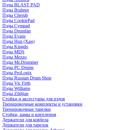
Пэды BLAST PAD
Пэды Brahner
Пэды Cherub
Пэды CookiePad
Пэды Cympad
Пэды Drumfan
Пэды Evans
Пэды Hun (Хан)
Пэды Kingdo
Пэды MDS
Пэды Mezzo
Пэды Mr.Drummer
Пэды PC Drums
Пэды ProLogix
Пэды Russian Drum Shop
Пэды Vic Firth
Пэды Williams
Пэды Zildjian
Стойки и аксессуары для пэдов
Тренировочные комплекты и установки
Тренировочные тарелки
Стойки, рамы и крепления
Держатели для ковбела
Держатели для тарелок