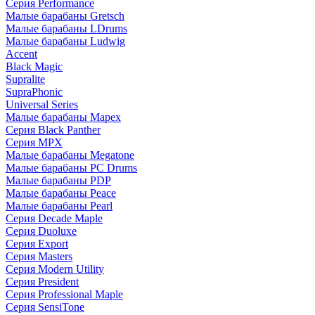
Серия Performance
Малые барабаны Gretsch
Малые барабаны LDrums
Малые барабаны Ludwig
Accent
Black Magic
Supralite
SupraPhonic
Universal Series
Малые барабаны Mapex
Серия Black Panther
Серия MPX
Малые барабаны Megatone
Малые барабаны PC Drums
Малые барабаны PDP
Малые барабаны Peace
Малые барабаны Pearl
Серия Decade Maple
Серия Duoluxe
Серия Export
Серия Masters
Серия Modern Utility
Серия President
Серия Professional Maple
Серия SensiTone