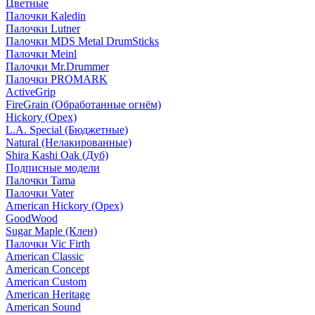
Цветные
Палочки Kaledin
Палочки Lutner
Палочки MDS Metal DrumSticks
Палочки Meinl
Палочки Mr.Drummer
Палочки PROMARK
ActiveGrip
FireGrain (Обработанные огнём)
Hickory (Орех)
L.A. Special (Бюджетные)
Natural (Нелакированные)
Shira Kashi Oak (Дуб)
Подписные модели
Палочки Tama
Палочки Vater
American Hickory (Орех)
GoodWood
Sugar Maple (Клен)
Палочки Vic Firth
American Classic
American Concept
American Custom
American Heritage
American Sound