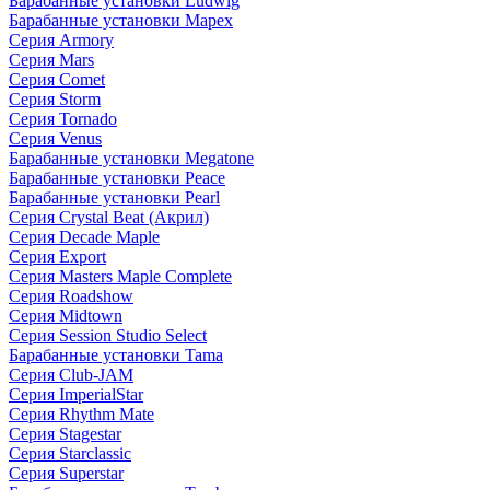
Барабанные установки Ludwig
Барабанные установки Mapex
Серия Armory
Серия Mars
Серия Comet
Серия Storm
Серия Tornado
Серия Venus
Барабанные установки Megatone
Барабанные установки Peace
Барабанные установки Pearl
Серия Crystal Beat (Акрил)
Серия Decade Maple
Серия Export
Серия Masters Maple Complete
Серия Roadshow
Серия Midtown
Серия Session Studio Select
Барабанные установки Tama
Серия Club-JAM
Серия ImperialStar
Серия Rhythm Mate
Серия Stagestar
Серия Starclassic
Серия Superstar