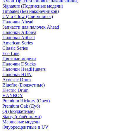
Nylon Tip (Нейлоновые наконечники)
Signature (Подписные модели)
Timbales (Без наконечников)
UV и Glow (Светящиеся)
Палочки Ahead
Запчасти для палочек Ahead
Палочки Arborea
Палочки Artbeat
American Series
Classic Series
Eco Line
Цветные модели
Палочки DSticks
Палочки HeadHunters
Палочки HUN
Acoustic Drum
Bluefire (Бюджетные)
Electric Drum
HANBOY
Premium Hickory (Орех)
Premium Oak (Дуб)
Qi (Бюджетные)
Starry (с блёстками)
Маршевые модели
Флуоресцентные и UV