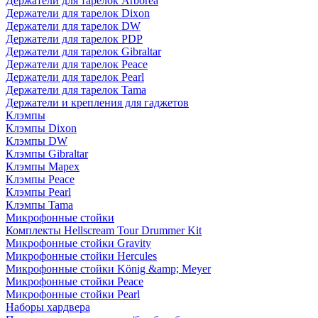
Держатели для тарелок Arborea
Держатели для тарелок Dixon
Держатели для тарелок DW
Держатели для тарелок PDP
Держатели для тарелок Gibraltar
Держатели для тарелок Peace
Держатели для тарелок Pearl
Держатели для тарелок Tama
Держатели и крепления для гаджетов
Клэмпы
Клэмпы Dixon
Клэмпы DW
Клэмпы Gibraltar
Клэмпы Mapex
Клэмпы Peace
Клэмпы Pearl
Клэмпы Tama
Микрофонные стойки
Комплекты Hellscream Tour Drummer Kit
Микрофонные стойки Gravity
Микрофонные стойки Hercules
Микрофонные стойки König &amp; Meyer
Микрофонные стойки Peace
Микрофонные стойки Pearl
Наборы хардвера