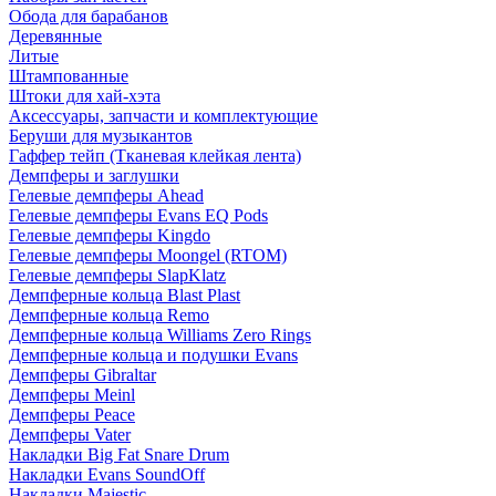
Обода для барабанов
Деревянные
Литые
Штампованные
Штоки для хай-хэта
Аксессуары, запчасти и комплектующие
Беруши для музыкантов
Гаффер тейп (Тканевая клейкая лента)
Демпферы и заглушки
Гелевые демпферы Ahead
Гелевые демпферы Evans EQ Pods
Гелевые демпферы Kingdo
Гелевые демпферы Moongel (RTOM)
Гелевые демпферы SlapKlatz
Демпферные кольца Blast Plast
Демпферные кольца Remo
Демпферные кольца Williams Zero Rings
Демпферные кольца и подушки Evans
Демпферы Gibraltar
Демпферы Meinl
Демпферы Peace
Демпферы Vater
Накладки Big Fat Snare Drum
Накладки Evans SoundOff
Накладки Majestic