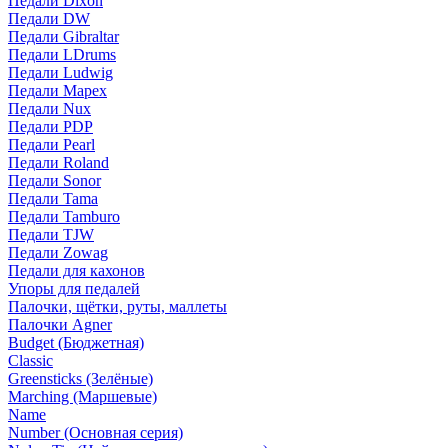
Педали Dixon
Педали DW
Педали Gibraltar
Педали LDrums
Педали Ludwig
Педали Mapex
Педали Nux
Педали PDP
Педали Pearl
Педали Roland
Педали Sonor
Педали Tama
Педали Tamburo
Педали TJW
Педали Zowag
Педали для кахонов
Упоры для педалей
Палочки, щётки, руты, маллеты
Палочки Agner
Budget (Бюджетная)
Classic
Greensticks (Зелёные)
Marching (Маршевые)
Name
Number (Основная серия)