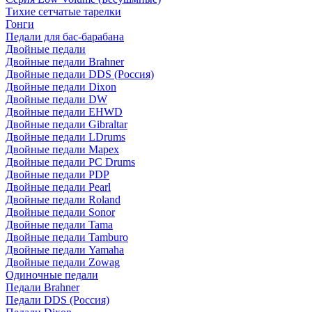
Тихие сетчатые тарелки
Гонги
Педали для бас-барабана
Двойные педали
Двойные педали Brahner
Двойные педали DDS (Россия)
Двойные педали Dixon
Двойные педали DW
Двойные педали EHWD
Двойные педали Gibraltar
Двойные педали LDrums
Двойные педали Mapex
Двойные педали PC Drums
Двойные педали PDP
Двойные педали Pearl
Двойные педали Roland
Двойные педали Sonor
Двойные педали Tama
Двойные педали Tamburo
Двойные педали Yamaha
Двойные педали Zowag
Одиночные педали
Педали Brahner
Педали DDS (Россия)