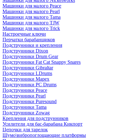
Машинки для малого Nickelworks
Машинки для малого Peace
Машинки для малого Pearl
Машинки для малого Tama
Машинки для малого TJW
Машинки для малого Trick
Настроечные ключи
Перчатки барабанщиков
Подструнники и крепления
Подструнники Dixon
Подструнники Drum Gear
Подструнники Fat Cat Snappy Snares
Подструнники Gibraltar
Подструнники LDrums
Подструнники Mapex
Подструнники PC Drums
Подструнники Peace
Подструнники Pearl
Подструнники Puresound
Подструнники Tama
Подструнники Zowag
Крепления для подструнников
Усилители для бас-барабана Кикпорт
Цепочки для тарелок
Шумо\вибропоглощающие платформы