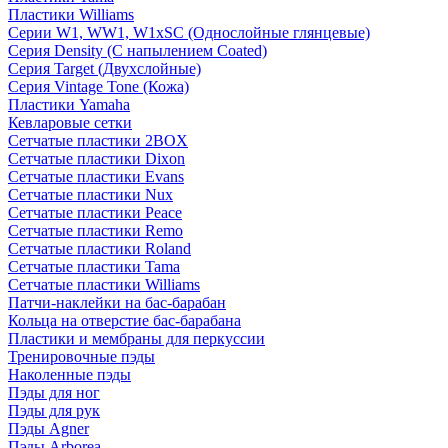
Пластики Williams
Серии W1, WW1, W1xSC (Однослойные глянцевые)
Серия Density (C напылением Coated)
Серия Target (Двухслойные)
Серия Vintage Tone (Кожа)
Пластики Yamaha
Кевларовые сетки
Сетчатые пластики 2BOX
Сетчатые пластики Dixon
Сетчатые пластики Evans
Сетчатые пластики Nux
Сетчатые пластики Peace
Сетчатые пластики Remo
Сетчатые пластики Roland
Сетчатые пластики Tama
Сетчатые пластики Williams
Патчи-наклейки на бас-барабан
Кольца на отверстие бас-барабана
Пластики и мембраны для перкуссии
Тренировочные пэды
Наколенные пэды
Пэды для ног
Пэды для рук
Пэды Agner
Пэды Arborea