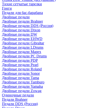
Тихие сетчатые тарелки
Гонги
Педали для бас-барабана
Двойные педали
Двойные педали Brahner
Двойные педали DDS (Россия)
Двойные педали Dixon
Двойные педали DW
Двойные педали EHWD
Двойные педали Gibraltar
Двойные педали LDrums
Двойные педали Mapex
Двойные педали PC Drums
Двойные педали PDP
Двойные педали Pearl
Двойные педали Roland
Двойные педали Sonor
Двойные педали Tama
Двойные педали Tamburo
Двойные педали Yamaha
Двойные педали Zowag
Одиночные педали
Педали Brahner
Педали DDS (Россия)