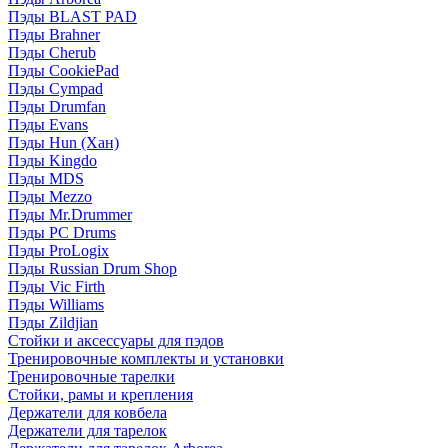
Пэды BLAST PAD
Пэды Brahner
Пэды Cherub
Пэды CookiePad
Пэды Cympad
Пэды Drumfan
Пэды Evans
Пэды Hun (Хан)
Пэды Kingdo
Пэды MDS
Пэды Mezzo
Пэды Mr.Drummer
Пэды PC Drums
Пэды ProLogix
Пэды Russian Drum Shop
Пэды Vic Firth
Пэды Williams
Пэды Zildjian
Стойки и аксессуары для пэдов
Тренировочные комплекты и установки
Тренировочные тарелки
Стойки, рамы и крепления
Держатели для ковбела
Держатели для тарелок