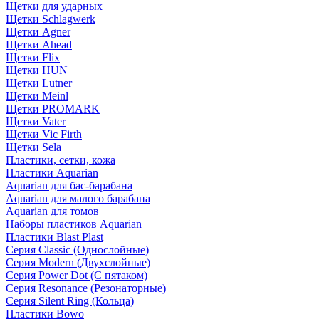
Щетки для ударных
Щетки Schlagwerk
Щетки Agner
Щетки Ahead
Щетки Flix
Щетки HUN
Щетки Lutner
Щетки Meinl
Щетки PROMARK
Щетки Vater
Щетки Vic Firth
Щетки Sela
Пластики, сетки, кожа
Пластики Aquarian
Aquarian для бас-барабана
Aquarian для малого барабана
Aquarian для томов
Наборы пластиков Aquarian
Пластики Blast Plast
Серия Classic (Однослойные)
Серия Modern (Двухслойные)
Серия Power Dot (С пятаком)
Серия Resonance (Резонаторные)
Серия Silent Ring (Кольца)
Пластики Bowo