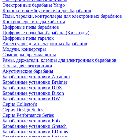
Электронные барабаны Yargo
Колонки и комбоусилители для барабанов
Пэды, тарелки, контроллеры для электронных барабанов
Контроллеры и пэды хай-хэта
Цифровые пэды барабанов
Цифровые пэды бас-барабана (Кик-пэды)
Цифровые пэды тарелок
Аксессуары для электронных барабанов
Модули, конвертеры
Сэмплеры, драм-машины
Рамы, держатели, клэмпы для электронных барабанов
Чехлы для электроники
Акустические барабаны
Барабанные установки Arcanum
Барабанные установки Brahner
Барабанные установки DDS
Барабанные установки Dixon
Барабанные установки DW
Серия Collector's
Серия Design Series
Серия Performance Series
Барабанные установки Foix
Барабанные установки Gretsch
Барабанные установки LDrums