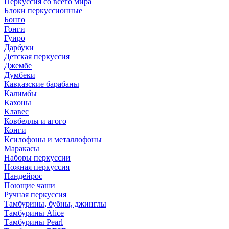
Перкуссия со всего мира
Блоки перкуссионные
Бонго
Гонги
Гуиро
Дарбуки
Детская перкуссия
Джембе
Думбеки
Кавказские барабаны
Калимбы
Кахоны
Клавес
Ковбеллы и агого
Конги
Ксилофоны и металлофоны
Маракасы
Наборы перкуссии
Ножная перкуссия
Пандейрос
Поющие чаши
Ручная перкуссия
Тамбурины, бубны, джинглы
Тамбурины Alice
Тамбурины Pearl