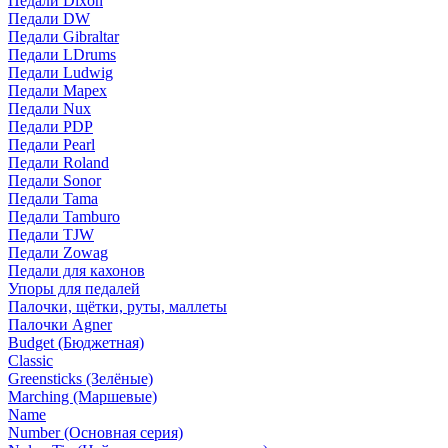
Педали Dixon
Педали DW
Педали Gibraltar
Педали LDrums
Педали Ludwig
Педали Mapex
Педали Nux
Педали PDP
Педали Pearl
Педали Roland
Педали Sonor
Педали Tama
Педали Tamburo
Педали TJW
Педали Zowag
Педали для кахонов
Упоры для педалей
Палочки, щётки, руты, маллеты
Палочки Agner
Budget (Бюджетная)
Classic
Greensticks (Зелёные)
Marching (Маршевые)
Name
Number (Основная серия)