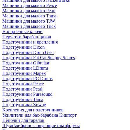
Машинки для малого Nickelworks
Машинки для малого Peace
Машинки для малого Pearl
Машинки для малого Tama
Машинки для малого TJW
Машинки для малого Trick
Настроечные ключи
Перчатки барабанщиков
Подструнники и крепления
Подструнники Dixon
Подструнники Drum Gear
Подструнники Fat Cat Snappy Snares
Подструнники Gibraltar
Подструнники LDrums
Подструнники Mapex
Подструнники PC Drums
Подструнники Peace
Подструнники Pearl
Подструнники Puresound
Подструнники Tama
Подструнники Zowag
Крепления для подструнников
Усилители для бас-барабана Кикпорт
Цепочки для тарелок
Шумо\вибропоглощающие платформы