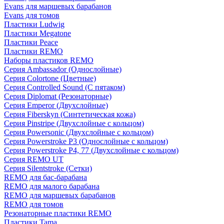
Evans для маршевых барабанов
Evans для томов
Пластики Ludwig
Пластики Megatone
Пластики Peace
Пластики REMO
Наборы пластиков REMO
Серия Ambassador (Однослойные)
Серия Colortone (Цветные)
Серия Controlled Sound (С пятаком)
Серия Diplomat (Резонаторные)
Серия Emperor (Двухслойные)
Серия Fiberskyn (Синтетическая кожа)
Серия Pinstripe (Двухслойные с кольцом)
Серия Powersonic (Двухслойные с кольцом)
Серия Powerstroke P3 (Однослойные с кольцом)
Серия Powerstroke P4, 77 (Двухслойные с кольцом)
Серия REMO UT
Серия Silentstroke (Сетки)
REMO для бас-барабана
REMO для малого барабана
REMO для маршевых барабанов
REMO для томов
Резонаторные пластики REMO
Пластики Tama