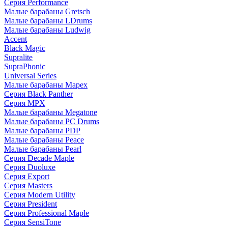
Серия Performance
Малые барабаны Gretsch
Малые барабаны LDrums
Малые барабаны Ludwig
Accent
Black Magic
Supralite
SupraPhonic
Universal Series
Малые барабаны Mapex
Серия Black Panther
Серия MPX
Малые барабаны Megatone
Малые барабаны PC Drums
Малые барабаны PDP
Малые барабаны Peace
Малые барабаны Pearl
Серия Decade Maple
Серия Duoluxe
Серия Export
Серия Masters
Серия Modern Utility
Серия President
Серия Professional Maple
Серия SensiTone