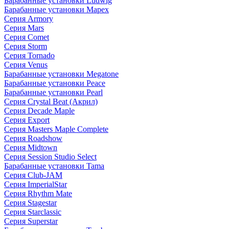
Барабанные установки Ludwig
Барабанные установки Mapex
Серия Armory
Серия Mars
Серия Comet
Серия Storm
Серия Tornado
Серия Venus
Барабанные установки Megatone
Барабанные установки Peace
Барабанные установки Pearl
Серия Crystal Beat (Акрил)
Серия Decade Maple
Серия Export
Серия Masters Maple Complete
Серия Roadshow
Серия Midtown
Серия Session Studio Select
Барабанные установки Tama
Серия Club-JAM
Серия ImperialStar
Серия Rhythm Mate
Серия Stagestar
Серия Starclassic
Серия Superstar