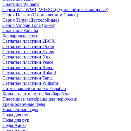
Пластики Williams
Серии W1, WW1, W1xSC (Однослойные глянцевые)
Серия Density (C напылением Coated)
Серия Target (Двухслойные)
Серия Vintage Tone (Кожа)
Пластики Yamaha
Кевларовые сетки
Сетчатые пластики 2BOX
Сетчатые пластики Dixon
Сетчатые пластики Evans
Сетчатые пластики Nux
Сетчатые пластики Peace
Сетчатые пластики Remo
Сетчатые пластики Roland
Сетчатые пластики Tama
Сетчатые пластики Williams
Патчи-наклейки на бас-барабан
Кольца на отверстие бас-барабана
Пластики и мембраны для перкуссии
Тренировочные пэды
Наколенные пэды
Пэды для ног
Пэды для рук
Пэды Agner
Пэды Arborea