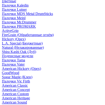
Цветные
Палочки Kaledin
Палочки Lutner
Палочки MDS Metal DrumSticks
Палочки Meinl
Палочки Mr.Drummer
Палочки PROMARK
ActiveGrip
FireGrain (Обработанные огнём)
Hickory (Орех)
L.A. Special (Бюджетные)
Natural (Нелакированные)
Shira Kashi Oak (Дуб)
Подписные модели
Палочки Tama
Палочки Vater
American Hickory (Орех)
GoodWood
Sugar Maple (Клен)
Палочки Vic Firth
American Classic
American Concept
American Custom
American Heritage
American Sound