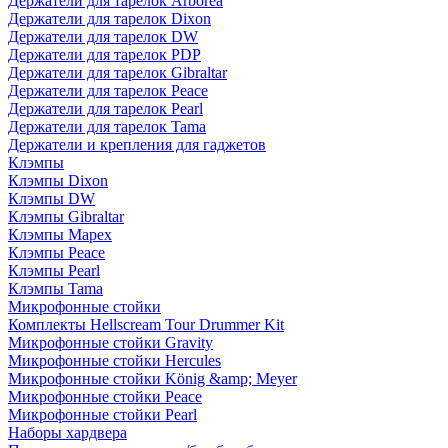
Держатели для тарелок Arborea
Держатели для тарелок Dixon
Держатели для тарелок DW
Держатели для тарелок PDP
Держатели для тарелок Gibraltar
Держатели для тарелок Peace
Держатели для тарелок Pearl
Держатели для тарелок Tama
Держатели и крепления для гаджетов
Клэмпы
Клэмпы Dixon
Клэмпы DW
Клэмпы Gibraltar
Клэмпы Mapex
Клэмпы Peace
Клэмпы Pearl
Клэмпы Tama
Микрофонные стойки
Комплекты Hellscream Tour Drummer Kit
Микрофонные стойки Gravity
Микрофонные стойки Hercules
Микрофонные стойки König &amp; Meyer
Микрофонные стойки Peace
Микрофонные стойки Pearl
Наборы хардвера