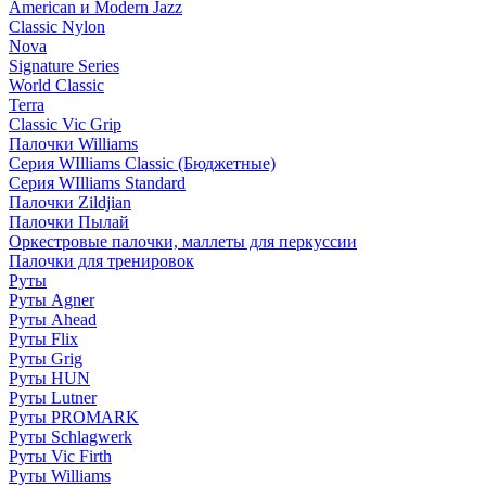
American и Modern Jazz
Classic Nylon
Nova
Signature Series
World Classic
Terra
Classic Vic Grip
Палочки Williams
Серия WIlliams Classic (Бюджетные)
Серия WIlliams Standard
Палочки Zildjian
Палочки Пылай
Оркестровые палочки, маллеты для перкуссии
Палочки для тренировок
Руты
Руты Agner
Руты Ahead
Руты Flix
Руты Grig
Руты HUN
Руты Lutner
Руты PROMARK
Руты Schlagwerk
Руты Vic Firth
Руты Williams