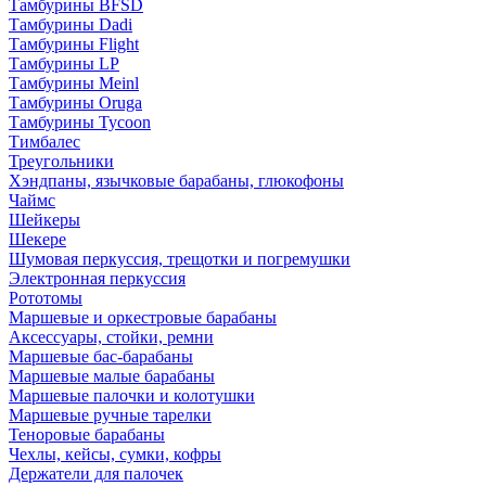
Тамбурины BFSD
Тамбурины Dadi
Тамбурины Flight
Тамбурины LP
Тамбурины Meinl
Тамбурины Oruga
Тамбурины Tycoon
Тимбалес
Треугольники
Хэндпаны, язычковые барабаны, глюкофоны
Чаймс
Шейкеры
Шекере
Шумовая перкуссия, трещотки и погремушки
Электронная перкуссия
Рототомы
Маршевые и оркестровые барабаны
Аксессуары, стойки, ремни
Маршевые бас-барабаны
Маршевые малые барабаны
Маршевые палочки и колотушки
Маршевые ручные тарелки
Теноровые барабаны
Чехлы, кейсы, сумки, кофры
Держатели для палочек