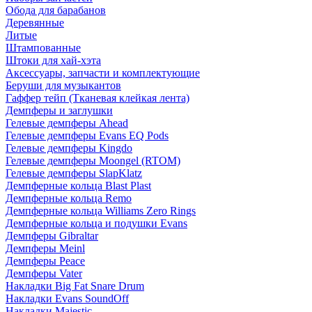
Обода для барабанов
Деревянные
Литые
Штампованные
Штоки для хай-хэта
Аксессуары, запчасти и комплектующие
Беруши для музыкантов
Гаффер тейп (Тканевая клейкая лента)
Демпферы и заглушки
Гелевые демпферы Ahead
Гелевые демпферы Evans EQ Pods
Гелевые демпферы Kingdo
Гелевые демпферы Moongel (RTOM)
Гелевые демпферы SlapKlatz
Демпферные кольца Blast Plast
Демпферные кольца Remo
Демпферные кольца Williams Zero Rings
Демпферные кольца и подушки Evans
Демпферы Gibraltar
Демпферы Meinl
Демпферы Peace
Демпферы Vater
Накладки Big Fat Snare Drum
Накладки Evans SoundOff
Накладки Majestic