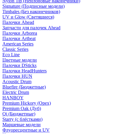
Nylon Tip (Нейлоновые наконечники)
Signature (Подписные модели)
Timbales (Без наконечников)
UV и Glow (Светящиеся)
Палочки Ahead
Запчасти для палочек Ahead
Палочки Arborea
Палочки Artbeat
American Series
Classic Series
Eco Line
Цветные модели
Палочки DSticks
Палочки HeadHunters
Палочки HUN
Acoustic Drum
Bluefire (Бюджетные)
Electric Drum
HANBOY
Premium Hickory (Орех)
Premium Oak (Дуб)
Qi (Бюджетные)
Starry (с блёстками)
Маршевые модели
Флуоресцентные и UV