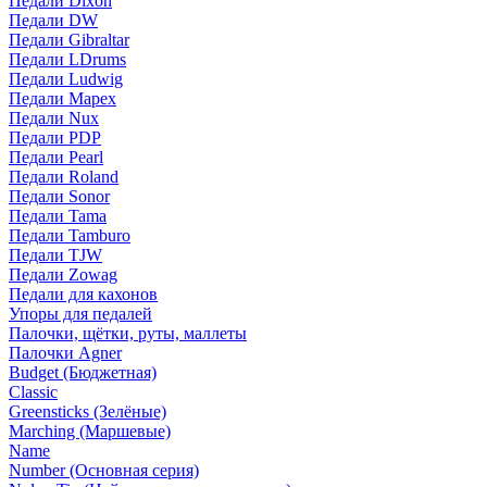
Педали Dixon
Педали DW
Педали Gibraltar
Педали LDrums
Педали Ludwig
Педали Mapex
Педали Nux
Педали PDP
Педали Pearl
Педали Roland
Педали Sonor
Педали Tama
Педали Tamburo
Педали TJW
Педали Zowag
Педали для кахонов
Упоры для педалей
Палочки, щётки, руты, маллеты
Палочки Agner
Budget (Бюджетная)
Classic
Greensticks (Зелёные)
Marching (Маршевые)
Name
Number (Основная серия)