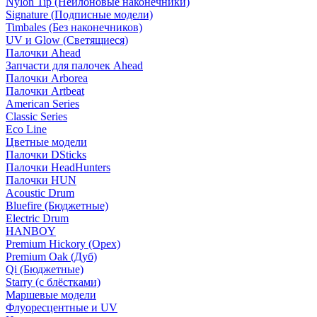
Nylon Tip (Нейлоновые наконечники)
Signature (Подписные модели)
Timbales (Без наконечников)
UV и Glow (Светящиеся)
Палочки Ahead
Запчасти для палочек Ahead
Палочки Arborea
Палочки Artbeat
American Series
Classic Series
Eco Line
Цветные модели
Палочки DSticks
Палочки HeadHunters
Палочки HUN
Acoustic Drum
Bluefire (Бюджетные)
Electric Drum
HANBOY
Premium Hickory (Орех)
Premium Oak (Дуб)
Qi (Бюджетные)
Starry (с блёстками)
Маршевые модели
Флуоресцентные и UV