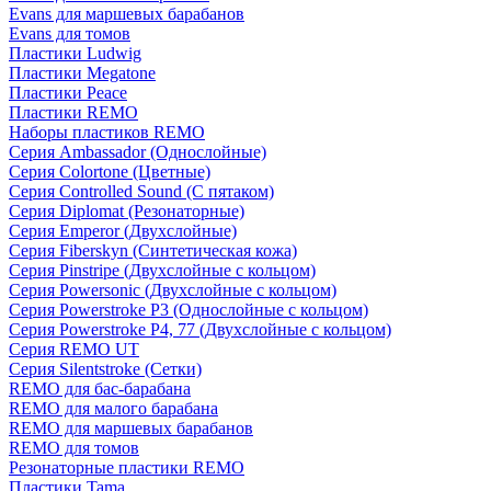
Evans для маршевых барабанов
Evans для томов
Пластики Ludwig
Пластики Megatone
Пластики Peace
Пластики REMO
Наборы пластиков REMO
Серия Ambassador (Однослойные)
Серия Colortone (Цветные)
Серия Controlled Sound (С пятаком)
Серия Diplomat (Резонаторные)
Серия Emperor (Двухслойные)
Серия Fiberskyn (Синтетическая кожа)
Серия Pinstripe (Двухслойные с кольцом)
Серия Powersonic (Двухслойные с кольцом)
Серия Powerstroke P3 (Однослойные с кольцом)
Серия Powerstroke P4, 77 (Двухслойные с кольцом)
Серия REMO UT
Серия Silentstroke (Сетки)
REMO для бас-барабана
REMO для малого барабана
REMO для маршевых барабанов
REMO для томов
Резонаторные пластики REMO
Пластики Tama