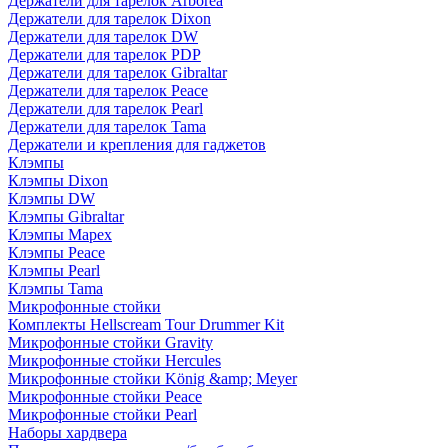
Держатели для тарелок Arborea
Держатели для тарелок Dixon
Держатели для тарелок DW
Держатели для тарелок PDP
Держатели для тарелок Gibraltar
Держатели для тарелок Peace
Держатели для тарелок Pearl
Держатели для тарелок Tama
Держатели и крепления для гаджетов
Клэмпы
Клэмпы Dixon
Клэмпы DW
Клэмпы Gibraltar
Клэмпы Mapex
Клэмпы Peace
Клэмпы Pearl
Клэмпы Tama
Микрофонные стойки
Комплекты Hellscream Tour Drummer Kit
Микрофонные стойки Gravity
Микрофонные стойки Hercules
Микрофонные стойки König &amp; Meyer
Микрофонные стойки Peace
Микрофонные стойки Pearl
Наборы хардвера