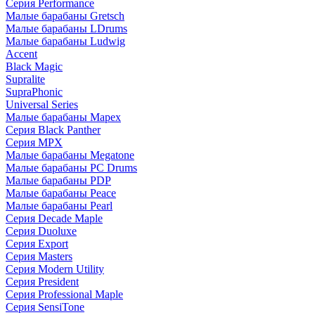
Серия Performance
Малые барабаны Gretsch
Малые барабаны LDrums
Малые барабаны Ludwig
Accent
Black Magic
Supralite
SupraPhonic
Universal Series
Малые барабаны Mapex
Серия Black Panther
Серия MPX
Малые барабаны Megatone
Малые барабаны PC Drums
Малые барабаны PDP
Малые барабаны Peace
Малые барабаны Pearl
Серия Decade Maple
Серия Duoluxe
Серия Export
Серия Masters
Серия Modern Utility
Серия President
Серия Professional Maple
Серия SensiTone