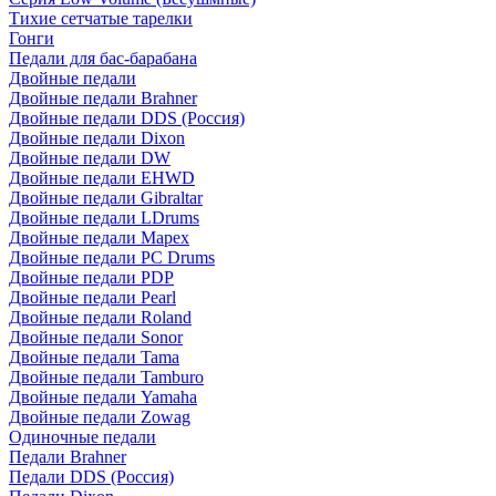
Тихие сетчатые тарелки
Гонги
Педали для бас-барабана
Двойные педали
Двойные педали Brahner
Двойные педали DDS (Россия)
Двойные педали Dixon
Двойные педали DW
Двойные педали EHWD
Двойные педали Gibraltar
Двойные педали LDrums
Двойные педали Mapex
Двойные педали PC Drums
Двойные педали PDP
Двойные педали Pearl
Двойные педали Roland
Двойные педали Sonor
Двойные педали Tama
Двойные педали Tamburo
Двойные педали Yamaha
Двойные педали Zowag
Одиночные педали
Педали Brahner
Педали DDS (Россия)