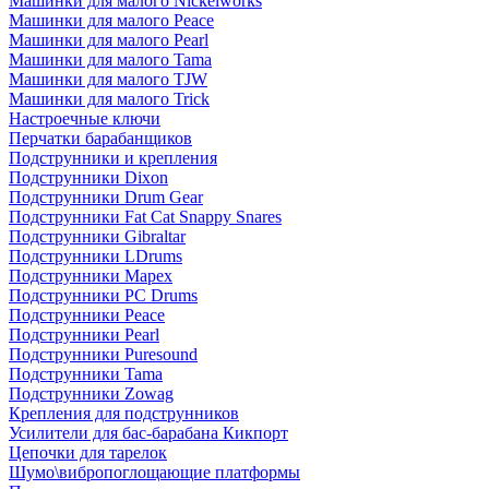
Машинки для малого Nickelworks
Машинки для малого Peace
Машинки для малого Pearl
Машинки для малого Tama
Машинки для малого TJW
Машинки для малого Trick
Настроечные ключи
Перчатки барабанщиков
Подструнники и крепления
Подструнники Dixon
Подструнники Drum Gear
Подструнники Fat Cat Snappy Snares
Подструнники Gibraltar
Подструнники LDrums
Подструнники Mapex
Подструнники PC Drums
Подструнники Peace
Подструнники Pearl
Подструнники Puresound
Подструнники Tama
Подструнники Zowag
Крепления для подструнников
Усилители для бас-барабана Кикпорт
Цепочки для тарелок
Шумо\вибропоглощающие платформы