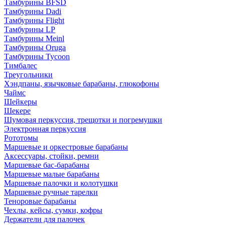
Тамбурины BFSD
Тамбурины Dadi
Тамбурины Flight
Тамбурины LP
Тамбурины Meinl
Тамбурины Oruga
Тамбурины Tycoon
Тимбалес
Треугольники
Хэндпаны, язычковые барабаны, глюкофоны
Чаймс
Шейкеры
Шекере
Шумовая перкуссия, трещотки и погремушки
Электронная перкуссия
Рототомы
Маршевые и оркестровые барабаны
Аксессуары, стойки, ремни
Маршевые бас-барабаны
Маршевые малые барабаны
Маршевые палочки и колотушки
Маршевые ручные тарелки
Теноровые барабаны
Чехлы, кейсы, сумки, кофры
Держатели для палочек