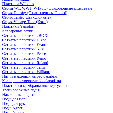
Пластики Williams
Серии W1, WW1, W1xSC (Однослойные глянцевые)
Серия Density (C напылением Coated)
Серия Target (Двухслойные)
Серия Vintage Tone (Кожа)
Пластики Yamaha
Кевларовые сетки
Сетчатые пластики 2BOX
Сетчатые пластики Dixon
Сетчатые пластики Evans
Сетчатые пластики Nux
Сетчатые пластики Peace
Сетчатые пластики Remo
Сетчатые пластики Roland
Сетчатые пластики Tama
Сетчатые пластики Williams
Патчи-наклейки на бас-барабан
Кольца на отверстие бас-барабана
Пластики и мембраны для перкуссии
Тренировочные пэды
Наколенные пэды
Пэды для ног
Пэды для рук
Пэды Agner
Пэды Arborea