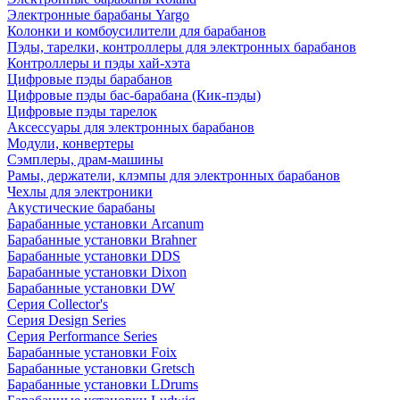
Электронные барабаны Yargo
Колонки и комбоусилители для барабанов
Пэды, тарелки, контроллеры для электронных барабанов
Контроллеры и пэды хай-хэта
Цифровые пэды барабанов
Цифровые пэды бас-барабана (Кик-пэды)
Цифровые пэды тарелок
Аксессуары для электронных барабанов
Модули, конвертеры
Сэмплеры, драм-машины
Рамы, держатели, клэмпы для электронных барабанов
Чехлы для электроники
Акустические барабаны
Барабанные установки Arcanum
Барабанные установки Brahner
Барабанные установки DDS
Барабанные установки Dixon
Барабанные установки DW
Серия Collector's
Серия Design Series
Серия Performance Series
Барабанные установки Foix
Барабанные установки Gretsch
Барабанные установки LDrums