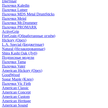
Цветные
Палочки Kaledin
Палочки Lutner
Палочки MDS Metal DrumSticks
Палочки Meinl
Палочки Mr.Drummer
Палочки PROMARK
ActiveGrip
FireGrain (Обработанные огнём)
Hickory (Орех)
L.A. Special (Бюджетные)
Natural (Нелакированные)
Shira Kashi Oak (Дуб)
Подписные модели
Палочки Tama
Палочки Vater
American Hickory (Орех)
GoodWood
Sugar Maple (Клен)
Палочки Vic Firth
American Classic
American Concept
American Custom
American Heritage
American Sound