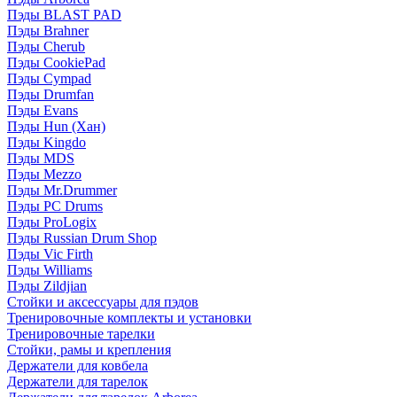
Пэды BLAST PAD
Пэды Brahner
Пэды Cherub
Пэды CookiePad
Пэды Cympad
Пэды Drumfan
Пэды Evans
Пэды Hun (Хан)
Пэды Kingdo
Пэды MDS
Пэды Mezzo
Пэды Mr.Drummer
Пэды PC Drums
Пэды ProLogix
Пэды Russian Drum Shop
Пэды Vic Firth
Пэды Williams
Пэды Zildjian
Стойки и аксессуары для пэдов
Тренировочные комплекты и установки
Тренировочные тарелки
Стойки, рамы и крепления
Держатели для ковбела
Держатели для тарелок