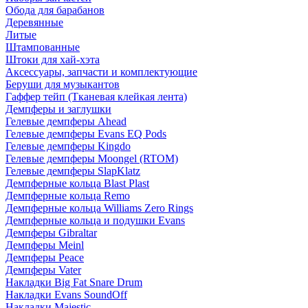
Обода для барабанов
Деревянные
Литые
Штампованные
Штоки для хай-хэта
Аксессуары, запчасти и комплектующие
Беруши для музыкантов
Гаффер тейп (Тканевая клейкая лента)
Демпферы и заглушки
Гелевые демпферы Ahead
Гелевые демпферы Evans EQ Pods
Гелевые демпферы Kingdo
Гелевые демпферы Moongel (RTOM)
Гелевые демпферы SlapKlatz
Демпферные кольца Blast Plast
Демпферные кольца Remo
Демпферные кольца Williams Zero Rings
Демпферные кольца и подушки Evans
Демпферы Gibraltar
Демпферы Meinl
Демпферы Peace
Демпферы Vater
Накладки Big Fat Snare Drum
Накладки Evans SoundOff
Накладки Majestic