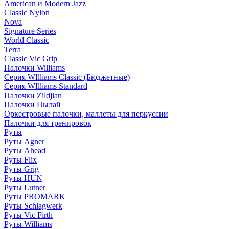
American и Modern Jazz
Classic Nylon
Nova
Signature Series
World Classic
Terra
Classic Vic Grip
Палочки Williams
Серия WIlliams Classic (Бюджетные)
Серия WIlliams Standard
Палочки Zildjian
Палочки Пылай
Оркестровые палочки, маллеты для перкуссии
Палочки для тренировок
Руты
Руты Agner
Руты Ahead
Руты Flix
Руты Grig
Руты HUN
Руты Lutner
Руты PROMARK
Руты Schlagwerk
Руты Vic Firth
Руты Williams