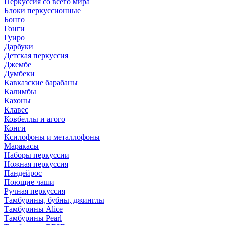
Перкуссия со всего мира
Блоки перкуссионные
Бонго
Гонги
Гуиро
Дарбуки
Детская перкуссия
Джембе
Думбеки
Кавказские барабаны
Калимбы
Кахоны
Клавес
Ковбеллы и агого
Конги
Ксилофоны и металлофоны
Маракасы
Наборы перкуссии
Ножная перкуссия
Пандейрос
Поющие чаши
Ручная перкуссия
Тамбурины, бубны, джинглы
Тамбурины Alice
Тамбурины Pearl