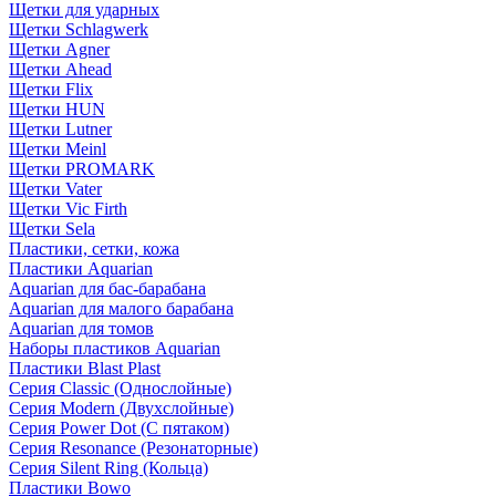
Щетки для ударных
Щетки Schlagwerk
Щетки Agner
Щетки Ahead
Щетки Flix
Щетки HUN
Щетки Lutner
Щетки Meinl
Щетки PROMARK
Щетки Vater
Щетки Vic Firth
Щетки Sela
Пластики, сетки, кожа
Пластики Aquarian
Aquarian для бас-барабана
Aquarian для малого барабана
Aquarian для томов
Наборы пластиков Aquarian
Пластики Blast Plast
Серия Classic (Однослойные)
Серия Modern (Двухслойные)
Серия Power Dot (С пятаком)
Серия Resonance (Резонаторные)
Серия Silent Ring (Кольца)
Пластики Bowo