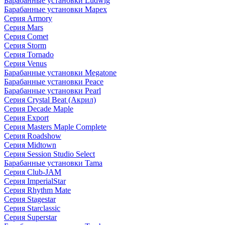
Барабанные установки Ludwig
Барабанные установки Mapex
Серия Armory
Серия Mars
Серия Comet
Серия Storm
Серия Tornado
Серия Venus
Барабанные установки Megatone
Барабанные установки Peace
Барабанные установки Pearl
Серия Crystal Beat (Акрил)
Серия Decade Maple
Серия Export
Серия Masters Maple Complete
Серия Roadshow
Серия Midtown
Серия Session Studio Select
Барабанные установки Tama
Серия Club-JAM
Серия ImperialStar
Серия Rhythm Mate
Серия Stagestar
Серия Starclassic
Серия Superstar