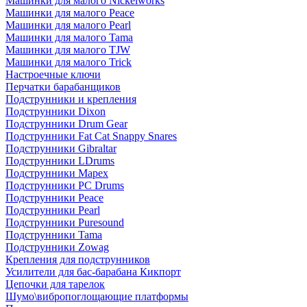
Машинки для малого Nickelworks
Машинки для малого Peace
Машинки для малого Pearl
Машинки для малого Tama
Машинки для малого TJW
Машинки для малого Trick
Настроечные ключи
Перчатки барабанщиков
Подструнники и крепления
Подструнники Dixon
Подструнники Drum Gear
Подструнники Fat Cat Snappy Snares
Подструнники Gibraltar
Подструнники LDrums
Подструнники Mapex
Подструнники PC Drums
Подструнники Peace
Подструнники Pearl
Подструнники Puresound
Подструнники Tama
Подструнники Zowag
Крепления для подструнников
Усилители для бас-барабана Кикпорт
Цепочки для тарелок
Шумо\вибропоглощающие платформы