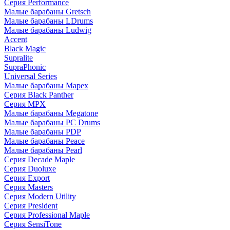
Серия Performance
Малые барабаны Gretsch
Малые барабаны LDrums
Малые барабаны Ludwig
Accent
Black Magic
Supralite
SupraPhonic
Universal Series
Малые барабаны Mapex
Серия Black Panther
Серия MPX
Малые барабаны Megatone
Малые барабаны PC Drums
Малые барабаны PDP
Малые барабаны Peace
Малые барабаны Pearl
Серия Decade Maple
Серия Duoluxe
Серия Export
Серия Masters
Серия Modern Utility
Серия President
Серия Professional Maple
Серия SensiTone