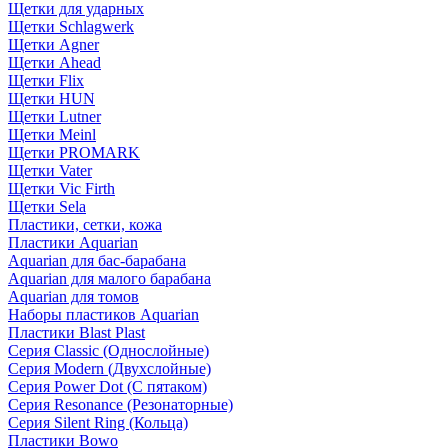
Щетки для ударных
Щетки Schlagwerk
Щетки Agner
Щетки Ahead
Щетки Flix
Щетки HUN
Щетки Lutner
Щетки Meinl
Щетки PROMARK
Щетки Vater
Щетки Vic Firth
Щетки Sela
Пластики, сетки, кожа
Пластики Aquarian
Aquarian для бас-барабана
Aquarian для малого барабана
Aquarian для томов
Наборы пластиков Aquarian
Пластики Blast Plast
Серия Classic (Однослойные)
Серия Modern (Двухслойные)
Серия Power Dot (С пятаком)
Серия Resonance (Резонаторные)
Серия Silent Ring (Кольца)
Пластики Bowo