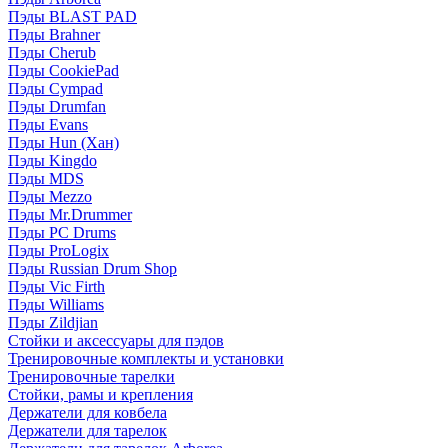
Пэды BLAST PAD
Пэды Brahner
Пэды Cherub
Пэды CookiePad
Пэды Cympad
Пэды Drumfan
Пэды Evans
Пэды Hun (Хан)
Пэды Kingdo
Пэды MDS
Пэды Mezzo
Пэды Mr.Drummer
Пэды PC Drums
Пэды ProLogix
Пэды Russian Drum Shop
Пэды Vic Firth
Пэды Williams
Пэды Zildjian
Стойки и аксессуары для пэдов
Тренировочные комплекты и установки
Тренировочные тарелки
Стойки, рамы и крепления
Держатели для ковбела
Держатели для тарелок