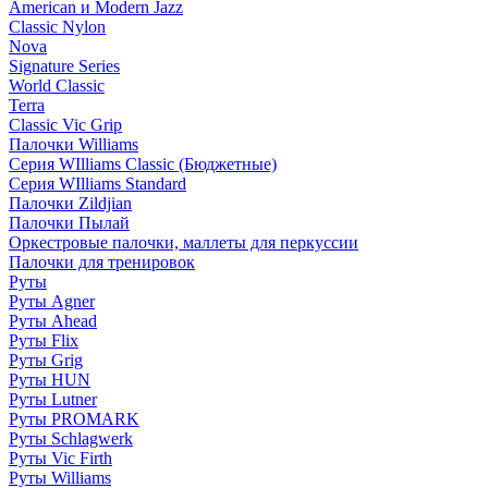
American и Modern Jazz
Classic Nylon
Nova
Signature Series
World Classic
Terra
Classic Vic Grip
Палочки Williams
Серия WIlliams Classic (Бюджетные)
Серия WIlliams Standard
Палочки Zildjian
Палочки Пылай
Оркестровые палочки, маллеты для перкуссии
Палочки для тренировок
Руты
Руты Agner
Руты Ahead
Руты Flix
Руты Grig
Руты HUN
Руты Lutner
Руты PROMARK
Руты Schlagwerk
Руты Vic Firth
Руты Williams