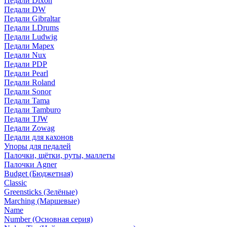
Педали Dixon
Педали DW
Педали Gibraltar
Педали LDrums
Педали Ludwig
Педали Mapex
Педали Nux
Педали PDP
Педали Pearl
Педали Roland
Педали Sonor
Педали Tama
Педали Tamburo
Педали TJW
Педали Zowag
Педали для кахонов
Упоры для педалей
Палочки, щётки, руты, маллеты
Палочки Agner
Budget (Бюджетная)
Classic
Greensticks (Зелёные)
Marching (Маршевые)
Name
Number (Основная серия)