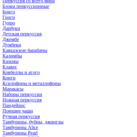
Перкуссия со всего мира
Блоки перкуссионные
Бонго
Гонги
Гуиро
Дарбуки
Детская перкуссия
Джембе
Думбеки
Кавказские барабаны
Калимбы
Кахоны
Клавес
Ковбеллы и агого
Конги
Ксилофоны и металлофоны
Маракасы
Наборы перкуссии
Ножная перкуссия
Пандейрос
Поющие чаши
Ручная перкуссия
Тамбурины, бубны, джинглы
Тамбурины Alice
Тамбурины Pearl