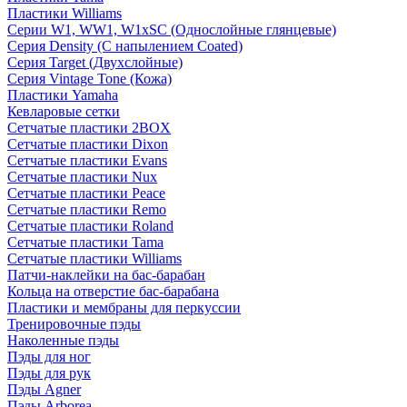
Пластики Williams
Серии W1, WW1, W1xSC (Однослойные глянцевые)
Серия Density (C напылением Coated)
Серия Target (Двухслойные)
Серия Vintage Tone (Кожа)
Пластики Yamaha
Кевларовые сетки
Сетчатые пластики 2BOX
Сетчатые пластики Dixon
Сетчатые пластики Evans
Сетчатые пластики Nux
Сетчатые пластики Peace
Сетчатые пластики Remo
Сетчатые пластики Roland
Сетчатые пластики Tama
Сетчатые пластики Williams
Патчи-наклейки на бас-барабан
Кольца на отверстие бас-барабана
Пластики и мембраны для перкуссии
Тренировочные пэды
Наколенные пэды
Пэды для ног
Пэды для рук
Пэды Agner
Пэды Arborea