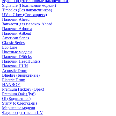
Nylon Tip (Нейлоновые наконечники)
Signature (Подписные модели)
Timbales (Без наконечников)
UV и Glow (Светящиеся)
Палочки Ahead
Запчасти для палочек Ahead
Палочки Arborea
Палочки Artbeat
American Series
Classic Series
Eco Line
Цветные модели
Палочки DSticks
Палочки HeadHunters
Палочки HUN
Acoustic Drum
Bluefire (Бюджетные)
Electric Drum
HANBOY
Premium Hickory (Орех)
Premium Oak (Дуб)
Qi (Бюджетные)
Starry (с блёстками)
Маршевые модели
Флуоресцентные и UV