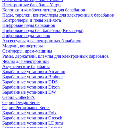
Электронные барабаны Yargo
Колонки и комбоусилители для барабанов
Пэды, тарелки, контроллеры для электронных барабанов
Контроллеры и пэды хай-хэта
Цифровые пэды барабанов
Цифровые пэды бас-барабана (Кик-пэды)
Цифровые пэды тарелок
Аксессуары для электронных барабанов
Модули, конвертеры
Сэмплеры, драм-машины
Рамы, держатели, клэмпы для электронных барабанов
Чехлы для электроники
Акустические барабаны
Барабанные установки Arcanum
Барабанные установки Brahner
Барабанные установки DDS
Барабанные установки Dixon
Барабанные установки DW
Серия Collector's
Серия Design Series
Серия Performance Series
Барабанные установки Foix
Барабанные установки Gretsch
Барабанные установки LDrums