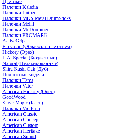
Цветные
Палочки Kaledin
Палочки Lutner
Палочки MDS Metal DrumSticks
Палочки Meinl
Палочки Mr.Drummer
Палочки PROMARK
ActiveGrip
FireGrain (Обработанные огнём)
Hickory (Орех)
L.A. Special (Бюджетные)
Natural (Нелакированные)
Shira Kashi Oak (Дуб)
Подписные модели
Палочки Tama
Палочки Vater
American Hickory (Орех)
GoodWood
Sugar Maple (Клен)
Палочки Vic Firth
American Classic
American Concept
American Custom
American Heritage
American Sound