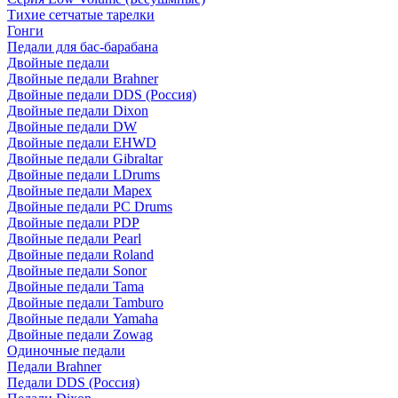
Тихие сетчатые тарелки
Гонги
Педали для бас-барабана
Двойные педали
Двойные педали Brahner
Двойные педали DDS (Россия)
Двойные педали Dixon
Двойные педали DW
Двойные педали EHWD
Двойные педали Gibraltar
Двойные педали LDrums
Двойные педали Mapex
Двойные педали PC Drums
Двойные педали PDP
Двойные педали Pearl
Двойные педали Roland
Двойные педали Sonor
Двойные педали Tama
Двойные педали Tamburo
Двойные педали Yamaha
Двойные педали Zowag
Одиночные педали
Педали Brahner
Педали DDS (Россия)