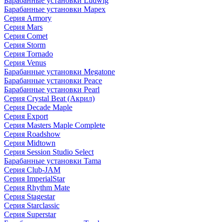
Барабанные установки Ludwig
Барабанные установки Mapex
Серия Armory
Серия Mars
Серия Comet
Серия Storm
Серия Tornado
Серия Venus
Барабанные установки Megatone
Барабанные установки Peace
Барабанные установки Pearl
Серия Crystal Beat (Акрил)
Серия Decade Maple
Серия Export
Серия Masters Maple Complete
Серия Roadshow
Серия Midtown
Серия Session Studio Select
Барабанные установки Tama
Серия Club-JAM
Серия ImperialStar
Серия Rhythm Mate
Серия Stagestar
Серия Starclassic
Серия Superstar