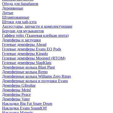
Обода для барабанов
Деревянные
Литые
Штампованные
Штоки для хай-хэта
Аксессуары, запчасти и комплектующие
Беруши для музыкантов
Гаффер тейп (Тканевая клейкая лента)
Демпферы и заглушки
Гелевые демпферы Ahead
Гелевые демпферы Evans EQ Pods
Гелевые демпферы Kingdo
Гелевые демпферы Moongel (RTOM)
Гелевые демпферы SlapKlatz
Демпферные кольца Blast Plast
Демпферные кольца Remo
Демпферные кольца Williams Zero Rings
Демпферные кольца и подушки Evans
Демпферы Gibraltar
Демпферы Meinl
Демпферы Peace
Демпферы Vater
Накладки Big Fat Snare Drum
Накладки Evans SoundOff
Накладки Majestic