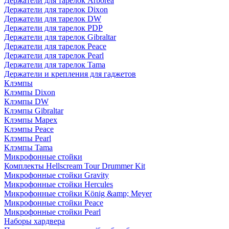
Держатели для тарелок Arborea
Держатели для тарелок Dixon
Держатели для тарелок DW
Держатели для тарелок PDP
Держатели для тарелок Gibraltar
Держатели для тарелок Peace
Держатели для тарелок Pearl
Держатели для тарелок Tama
Держатели и крепления для гаджетов
Клэмпы
Клэмпы Dixon
Клэмпы DW
Клэмпы Gibraltar
Клэмпы Mapex
Клэмпы Peace
Клэмпы Pearl
Клэмпы Tama
Микрофонные стойки
Комплекты Hellscream Tour Drummer Kit
Микрофонные стойки Gravity
Микрофонные стойки Hercules
Микрофонные стойки König &amp; Meyer
Микрофонные стойки Peace
Микрофонные стойки Pearl
Наборы хардвера