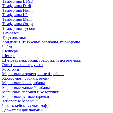
Тамбурины BFSD
Тамбурины Dadi
Тамбурины Flight
Тамбурины LP
Тамбурины Meinl
Тамбурины Oruga
Тамбурины Tycoon
Тимбалес
Треугольники
Хэндпаны, язычковые барабаны, глюкофоны
Чаймс
Шейкеры
Шекере
Шумовая перкуссия, трещотки и погремушки
Электронная перкуссия
Рототомы
Маршевые и оркестровые барабаны
Аксессуары, стойки, ремни
Маршевые бас-барабаны
Маршевые малые барабаны
Маршевые палочки и колотушки
Маршевые ручные тарелки
Теноровые барабаны
Чехлы, кейсы, сумки, кофры
Держатели для палочек