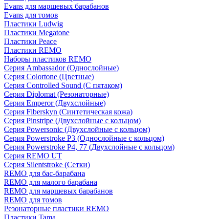
Evans для маршевых барабанов
Evans для томов
Пластики Ludwig
Пластики Megatone
Пластики Peace
Пластики REMO
Наборы пластиков REMO
Серия Ambassador (Однослойные)
Серия Colortone (Цветные)
Серия Controlled Sound (С пятаком)
Серия Diplomat (Резонаторные)
Серия Emperor (Двухслойные)
Серия Fiberskyn (Синтетическая кожа)
Серия Pinstripe (Двухслойные с кольцом)
Серия Powersonic (Двухслойные с кольцом)
Серия Powerstroke P3 (Однослойные с кольцом)
Серия Powerstroke P4, 77 (Двухслойные с кольцом)
Серия REMO UT
Серия Silentstroke (Сетки)
REMO для бас-барабана
REMO для малого барабана
REMO для маршевых барабанов
REMO для томов
Резонаторные пластики REMO
Пластики Tama