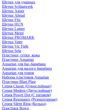
Щетки для ударных
Щетки Schlagwerk
Щетки Agner
Щетки Ahead
Щетки Flix
Щетки HUN
Щетки Lutner
Щетки Meinl
Щетки PROMARK
Щетки Vater
Щетки Vic Firth
Щетки Sela
Пластики, сетки, кожа
Пластики Aquarian
Aquarian для бас-барабана
Aquarian для малого барабана
Aquarian для томов
Наборы пластиков Aquarian
Пластики Blast Plast
Серия Classic (Однослойные)
Серия Modern (Двухслойные)
Серия Power Dot (С пятаком)
Серия Resonance (Резонаторные)
Серия Silent Ring (Кольца)
Пластики Bowo