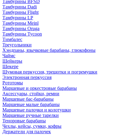
Тамбурины BFSD
Тамбурины Dadi
Тамбурины Flight
Тамбурины LP
Тамбурины Meinl
Тамбурины Oruga
Тамбурины Tycoon
Тимбалес
Треугольники
Хэндпаны, язычковые барабаны, глюкофоны
Чаймс
Шейкеры
Шекере
Шумовая перкуссия, трещотки и погремушки
Электронная перкуссия
Рототомы
Маршевые и оркестровые барабаны
Аксессуары, стойки, ремни
Маршевые бас-барабаны
Маршевые малые барабаны
Маршевые палочки и колотушки
Маршевые ручные тарелки
Теноровые барабаны
Чехлы, кейсы, сумки, кофры
Держатели для палочек