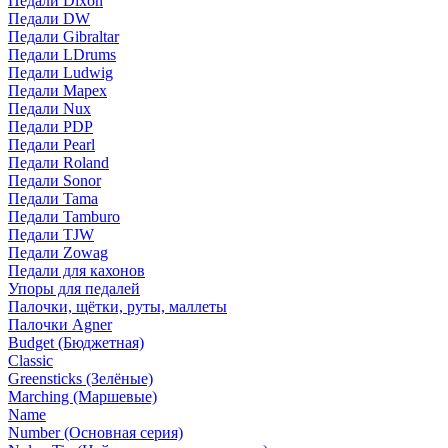
Педали Dixon
Педали DW
Педали Gibraltar
Педали LDrums
Педали Ludwig
Педали Mapex
Педали Nux
Педали PDP
Педали Pearl
Педали Roland
Педали Sonor
Педали Tama
Педали Tamburo
Педали TJW
Педали Zowag
Педали для кахонов
Упоры для педалей
Палочки, щётки, руты, маллеты
Палочки Agner
Budget (Бюджетная)
Classic
Greensticks (Зелёные)
Marching (Маршевые)
Name
Number (Основная серия)