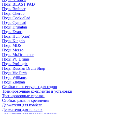
Пэды BLAST PAD
Пэды Brahner
Пэды Cherub
Пэды CookiePad
Пэды Cympad
Пэды Drumfan
Пэды Evans
Пэды Hun (Хан)
Пэды Kingdo
Пэды MDS
Пэды Mezzo
Пэды Mr.Drummer
Пэды PC Drums
Пэды ProLogix
Пэды Russian Drum Shop
Пэды Vic Firth
Пэды Williams
Пэды Zildjian
Стойки и аксессуары для пэдов
Тренировочные комплекты и установки
Тренировочные тарелки
Стойки, рамы и крепления
Держатели для ковбела
Держатели для тарелок