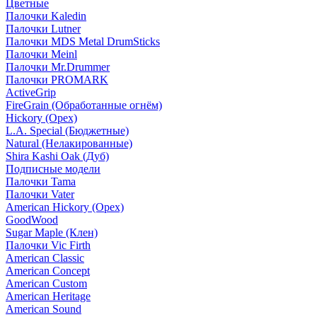
Цветные
Палочки Kaledin
Палочки Lutner
Палочки MDS Metal DrumSticks
Палочки Meinl
Палочки Mr.Drummer
Палочки PROMARK
ActiveGrip
FireGrain (Обработанные огнём)
Hickory (Орех)
L.A. Special (Бюджетные)
Natural (Нелакированные)
Shira Kashi Oak (Дуб)
Подписные модели
Палочки Tama
Палочки Vater
American Hickory (Орех)
GoodWood
Sugar Maple (Клен)
Палочки Vic Firth
American Classic
American Concept
American Custom
American Heritage
American Sound