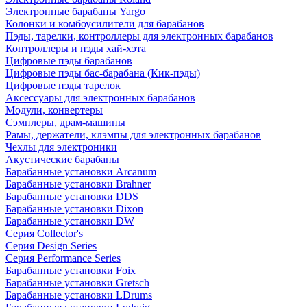
Электронные барабаны Yargo
Колонки и комбоусилители для барабанов
Пэды, тарелки, контроллеры для электронных барабанов
Контроллеры и пэды хай-хэта
Цифровые пэды барабанов
Цифровые пэды бас-барабана (Кик-пэды)
Цифровые пэды тарелок
Аксессуары для электронных барабанов
Модули, конвертеры
Сэмплеры, драм-машины
Рамы, держатели, клэмпы для электронных барабанов
Чехлы для электроники
Акустические барабаны
Барабанные установки Arcanum
Барабанные установки Brahner
Барабанные установки DDS
Барабанные установки Dixon
Барабанные установки DW
Серия Collector's
Серия Design Series
Серия Performance Series
Барабанные установки Foix
Барабанные установки Gretsch
Барабанные установки LDrums