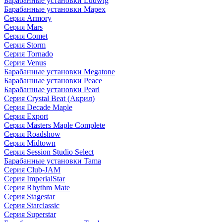
Барабанные установки Ludwig
Барабанные установки Mapex
Серия Armory
Серия Mars
Серия Comet
Серия Storm
Серия Tornado
Серия Venus
Барабанные установки Megatone
Барабанные установки Peace
Барабанные установки Pearl
Серия Crystal Beat (Акрил)
Серия Decade Maple
Серия Export
Серия Masters Maple Complete
Серия Roadshow
Серия Midtown
Серия Session Studio Select
Барабанные установки Tama
Серия Club-JAM
Серия ImperialStar
Серия Rhythm Mate
Серия Stagestar
Серия Starclassic
Серия Superstar