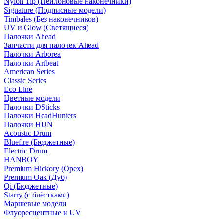
Nylon Tip (Нейлоновые наконечники)
Signature (Подписные модели)
Timbales (Без наконечников)
UV и Glow (Светящиеся)
Палочки Ahead
Запчасти для палочек Ahead
Палочки Arborea
Палочки Artbeat
American Series
Classic Series
Eco Line
Цветные модели
Палочки DSticks
Палочки HeadHunters
Палочки HUN
Acoustic Drum
Bluefire (Бюджетные)
Electric Drum
HANBOY
Premium Hickory (Орех)
Premium Oak (Дуб)
Qi (Бюджетные)
Starry (с блёстками)
Маршевые модели
Флуоресцентные и UV