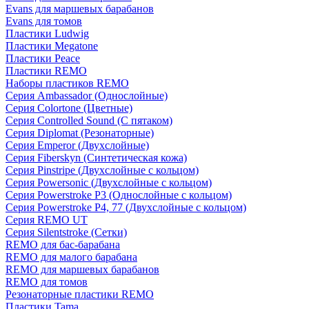
Evans для маршевых барабанов
Evans для томов
Пластики Ludwig
Пластики Megatone
Пластики Peace
Пластики REMO
Наборы пластиков REMO
Серия Ambassador (Однослойные)
Серия Colortone (Цветные)
Серия Controlled Sound (С пятаком)
Серия Diplomat (Резонаторные)
Серия Emperor (Двухслойные)
Серия Fiberskyn (Синтетическая кожа)
Серия Pinstripe (Двухслойные с кольцом)
Серия Powersonic (Двухслойные с кольцом)
Серия Powerstroke P3 (Однослойные с кольцом)
Серия Powerstroke P4, 77 (Двухслойные с кольцом)
Серия REMO UT
Серия Silentstroke (Сетки)
REMO для бас-барабана
REMO для малого барабана
REMO для маршевых барабанов
REMO для томов
Резонаторные пластики REMO
Пластики Tama