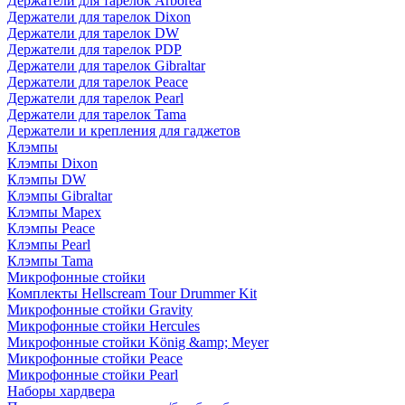
Держатели для тарелок Arborea
Держатели для тарелок Dixon
Держатели для тарелок DW
Держатели для тарелок PDP
Держатели для тарелок Gibraltar
Держатели для тарелок Peace
Держатели для тарелок Pearl
Держатели для тарелок Tama
Держатели и крепления для гаджетов
Клэмпы
Клэмпы Dixon
Клэмпы DW
Клэмпы Gibraltar
Клэмпы Mapex
Клэмпы Peace
Клэмпы Pearl
Клэмпы Tama
Микрофонные стойки
Комплекты Hellscream Tour Drummer Kit
Микрофонные стойки Gravity
Микрофонные стойки Hercules
Микрофонные стойки König &amp; Meyer
Микрофонные стойки Peace
Микрофонные стойки Pearl
Наборы хардвера