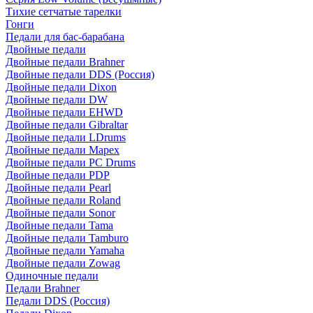
Тихие сетчатые тарелки
Гонги
Педали для бас-барабана
Двойные педали
Двойные педали Brahner
Двойные педали DDS (Россия)
Двойные педали Dixon
Двойные педали DW
Двойные педали EHWD
Двойные педали Gibraltar
Двойные педали LDrums
Двойные педали Mapex
Двойные педали PC Drums
Двойные педали PDP
Двойные педали Pearl
Двойные педали Roland
Двойные педали Sonor
Двойные педали Tama
Двойные педали Tamburo
Двойные педали Yamaha
Двойные педали Zowag
Одиночные педали
Педали Brahner
Педали DDS (Россия)