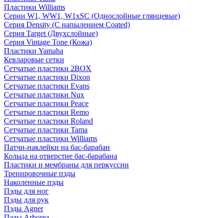
Пластики Williams
Серии W1, WW1, W1xSC (Однослойные глянцевые)
Серия Density (C напылением Coated)
Серия Target (Двухслойные)
Серия Vintage Tone (Кожа)
Пластики Yamaha
Кевларовые сетки
Сетчатые пластики 2BOX
Сетчатые пластики Dixon
Сетчатые пластики Evans
Сетчатые пластики Nux
Сетчатые пластики Peace
Сетчатые пластики Remo
Сетчатые пластики Roland
Сетчатые пластики Tama
Сетчатые пластики Williams
Патчи-наклейки на бас-барабан
Кольца на отверстие бас-барабана
Пластики и мембраны для перкуссии
Тренировочные пэды
Наколенные пэды
Пэды для ног
Пэды для рук
Пэды Agner
Пэды Arborea