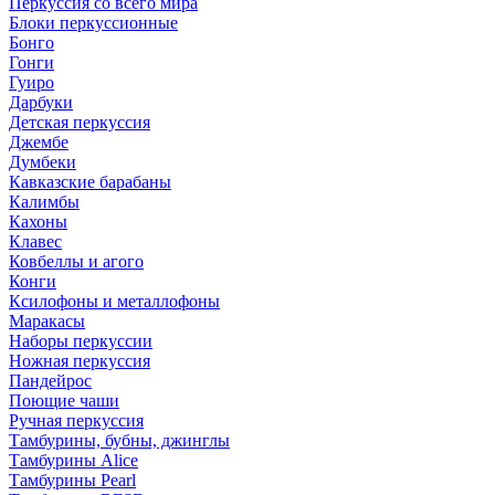
Перкуссия со всего мира
Блоки перкуссионные
Бонго
Гонги
Гуиро
Дарбуки
Детская перкуссия
Джембе
Думбеки
Кавказские барабаны
Калимбы
Кахоны
Клавес
Ковбеллы и агого
Конги
Ксилофоны и металлофоны
Маракасы
Наборы перкуссии
Ножная перкуссия
Пандейрос
Поющие чаши
Ручная перкуссия
Тамбурины, бубны, джинглы
Тамбурины Alice
Тамбурины Pearl