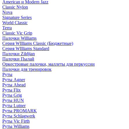
American и Modern Jazz
Classic Nylon
Nova
Signature Series
World Classic
Terra
Classic Vic Grip
Палочки Williams
Серия WIlliams Classic (Бюджетные)
Серия WIlliams Standard
Палочки Zildjian
Палочки Пылай
Оркестровые палочки, маллеты для перкуссии
Палочки для тренировок
Руты
Руты Agner
Руты Ahead
Руты Flix
Руты Grig
Руты HUN
Руты Lutner
Руты PROMARK
Руты Schlagwerk
Руты Vic Firth
Руты Williams