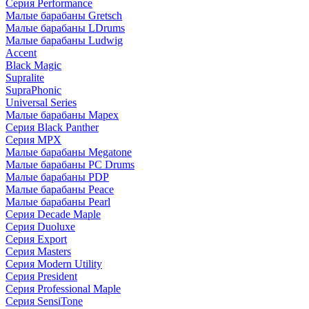
Серия Performance
Малые барабаны Gretsch
Малые барабаны LDrums
Малые барабаны Ludwig
Accent
Black Magic
Supralite
SupraPhonic
Universal Series
Малые барабаны Mapex
Серия Black Panther
Серия MPX
Малые барабаны Megatone
Малые барабаны PC Drums
Малые барабаны PDP
Малые барабаны Peace
Малые барабаны Pearl
Серия Decade Maple
Серия Duoluxe
Серия Export
Серия Masters
Серия Modern Utility
Серия President
Серия Professional Maple
Серия SensiTone