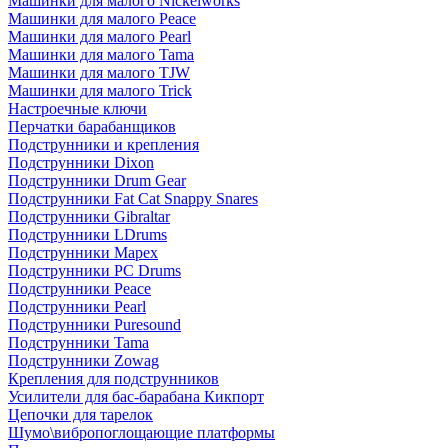
Машинки для малого Nickelworks
Машинки для малого Peace
Машинки для малого Pearl
Машинки для малого Tama
Машинки для малого TJW
Машинки для малого Trick
Настроечные ключи
Перчатки барабанщиков
Подструнники и крепления
Подструнники Dixon
Подструнники Drum Gear
Подструнники Fat Cat Snappy Snares
Подструнники Gibraltar
Подструнники LDrums
Подструнники Mapex
Подструнники PC Drums
Подструнники Peace
Подструнники Pearl
Подструнники Puresound
Подструнники Tama
Подструнники Zowag
Крепления для подструнников
Усилители для бас-барабана Кикпорт
Цепочки для тарелок
Шумо\вибропоглощающие платформы