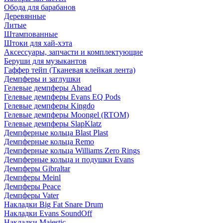
Обода для барабанов
Деревянные
Литые
Штампованные
Штоки для хай-хэта
Аксессуары, запчасти и комплектующие
Беруши для музыкантов
Гаффер тейп (Тканевая клейкая лента)
Демпферы и заглушки
Гелевые демпферы Ahead
Гелевые демпферы Evans EQ Pods
Гелевые демпферы Kingdo
Гелевые демпферы Moongel (RTOM)
Гелевые демпферы SlapKlatz
Демпферные кольца Blast Plast
Демпферные кольца Remo
Демпферные кольца Williams Zero Rings
Демпферные кольца и подушки Evans
Демпферы Gibraltar
Демпферы Meinl
Демпферы Peace
Демпферы Vater
Накладки Big Fat Snare Drum
Накладки Evans SoundOff
Накладки Majestic