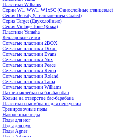
Пластики Williams
Серии W1, WW1, W1xSC (Однослойные глянцевые)
Серия Density (C напылением Coated)
Серия Target (Двухслойные)
Серия Vintage Tone (Кожа)
Пластики Yamaha
Кевларовые сетки
Сетчатые пластики 2BOX
Сетчатые пластики Dixon
Сетчатые пластики Evans
Сетчатые пластики Nux
Сетчатые пластики Peace
Сетчатые пластики Remo
Сетчатые пластики Roland
Сетчатые пластики Tama
Сетчатые пластики Williams
Патчи-наклейки на бас-барабан
Кольца на отверстие бас-барабана
Пластики и мембраны для перкуссии
Тренировочные пэды
Наколенные пэды
Пэды для ног
Пэды для рук
Пэды Agner
Пэды Arborea