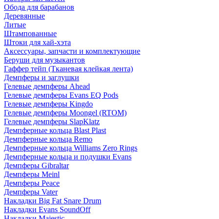
Обода для барабанов
Деревянные
Литые
Штампованные
Штоки для хай-хэта
Аксессуары, запчасти и комплектующие
Беруши для музыкантов
Гаффер тейп (Тканевая клейкая лента)
Демпферы и заглушки
Гелевые демпферы Ahead
Гелевые демпферы Evans EQ Pods
Гелевые демпферы Kingdo
Гелевые демпферы Moongel (RTOM)
Гелевые демпферы SlapKlatz
Демпферные кольца Blast Plast
Демпферные кольца Remo
Демпферные кольца Williams Zero Rings
Демпферные кольца и подушки Evans
Демпферы Gibraltar
Демпферы Meinl
Демпферы Peace
Демпферы Vater
Накладки Big Fat Snare Drum
Накладки Evans SoundOff
Накладки Majestic