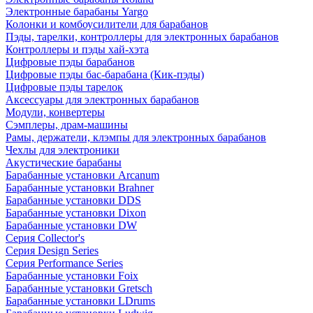
Электронные барабаны Yargo
Колонки и комбоусилители для барабанов
Пэды, тарелки, контроллеры для электронных барабанов
Контроллеры и пэды хай-хэта
Цифровые пэды барабанов
Цифровые пэды бас-барабана (Кик-пэды)
Цифровые пэды тарелок
Аксессуары для электронных барабанов
Модули, конвертеры
Сэмплеры, драм-машины
Рамы, держатели, клэмпы для электронных барабанов
Чехлы для электроники
Акустические барабаны
Барабанные установки Arcanum
Барабанные установки Brahner
Барабанные установки DDS
Барабанные установки Dixon
Барабанные установки DW
Серия Collector's
Серия Design Series
Серия Performance Series
Барабанные установки Foix
Барабанные установки Gretsch
Барабанные установки LDrums