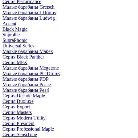
Серия Performance
Малые барабаны Gretsch
Малые барабаны LDrums
Малые барабаны Ludwig
Accent
Black Magic
Supralite
SupraPhonic
Universal Series
Малые барабаны Mapex
Серия Black Panther
Серия MPX
Малые барабаны Megatone
Малые барабаны PC Drums
Малые барабаны PDP
Малые барабаны Peace
Малые барабаны Pearl
Серия Decade Maple
Серия Duoluxe
Серия Export
Серия Masters
Серия Modern Utility
Серия President
Серия Professional Maple
Серия SensiTone