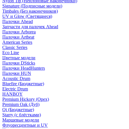
Nylon Tip (Нейлоновые наконечники)
Signature (Подписные модели)
Timbales (Без наконечников)
UV и Glow (Светящиеся)
Палочки Ahead
Запчасти для палочек Ahead
Палочки Arborea
Палочки Artbeat
American Series
Classic Series
Eco Line
Цветные модели
Палочки DSticks
Палочки HeadHunters
Палочки HUN
Acoustic Drum
Bluefire (Бюджетные)
Electric Drum
HANBOY
Premium Hickory (Орех)
Premium Oak (Дуб)
Qi (Бюджетные)
Starry (с блёстками)
Маршевые модели
Флуоресцентные и UV