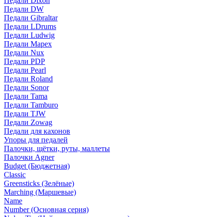
Педали Dixon
Педали DW
Педали Gibraltar
Педали LDrums
Педали Ludwig
Педали Mapex
Педали Nux
Педали PDP
Педали Pearl
Педали Roland
Педали Sonor
Педали Tama
Педали Tamburo
Педали TJW
Педали Zowag
Педали для кахонов
Упоры для педалей
Палочки, щётки, руты, маллеты
Палочки Agner
Budget (Бюджетная)
Classic
Greensticks (Зелёные)
Marching (Маршевые)
Name
Number (Основная серия)