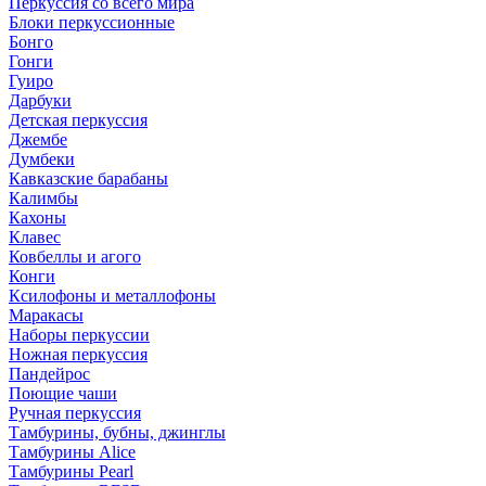
Перкуссия со всего мира
Блоки перкуссионные
Бонго
Гонги
Гуиро
Дарбуки
Детская перкуссия
Джембе
Думбеки
Кавказские барабаны
Калимбы
Кахоны
Клавес
Ковбеллы и агого
Конги
Ксилофоны и металлофоны
Маракасы
Наборы перкуссии
Ножная перкуссия
Пандейрос
Поющие чаши
Ручная перкуссия
Тамбурины, бубны, джинглы
Тамбурины Alice
Тамбурины Pearl