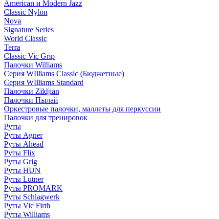
American и Modern Jazz
Classic Nylon
Nova
Signature Series
World Classic
Terra
Classic Vic Grip
Палочки Williams
Серия WIlliams Classic (Бюджетные)
Серия WIlliams Standard
Палочки Zildjian
Палочки Пылай
Оркестровые палочки, маллеты для перкуссии
Палочки для тренировок
Руты
Руты Agner
Руты Ahead
Руты Flix
Руты Grig
Руты HUN
Руты Lutner
Руты PROMARK
Руты Schlagwerk
Руты Vic Firth
Руты Williams