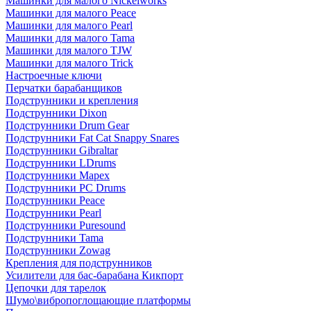
Машинки для малого Nickelworks
Машинки для малого Peace
Машинки для малого Pearl
Машинки для малого Tama
Машинки для малого TJW
Машинки для малого Trick
Настроечные ключи
Перчатки барабанщиков
Подструнники и крепления
Подструнники Dixon
Подструнники Drum Gear
Подструнники Fat Cat Snappy Snares
Подструнники Gibraltar
Подструнники LDrums
Подструнники Mapex
Подструнники PC Drums
Подструнники Peace
Подструнники Pearl
Подструнники Puresound
Подструнники Tama
Подструнники Zowag
Крепления для подструнников
Усилители для бас-барабана Кикпорт
Цепочки для тарелок
Шумо\вибропоглощающие платформы