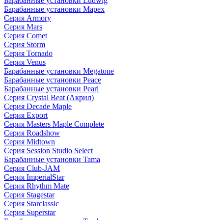
Барабанные установки Ludwig
Барабанные установки Mapex
Серия Armory
Серия Mars
Серия Comet
Серия Storm
Серия Tornado
Серия Venus
Барабанные установки Megatone
Барабанные установки Peace
Барабанные установки Pearl
Серия Crystal Beat (Акрил)
Серия Decade Maple
Серия Export
Серия Masters Maple Complete
Серия Roadshow
Серия Midtown
Серия Session Studio Select
Барабанные установки Tama
Серия Club-JAM
Серия ImperialStar
Серия Rhythm Mate
Серия Stagestar
Серия Starclassic
Серия Superstar