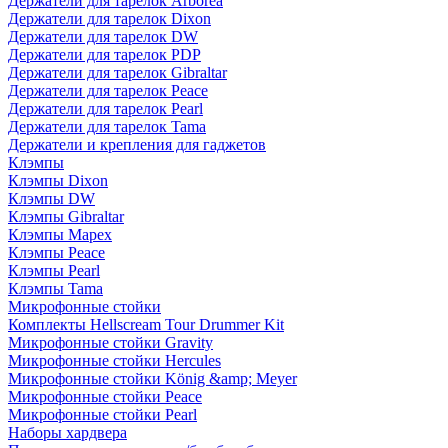
Держатели для тарелок Arborea
Держатели для тарелок Dixon
Держатели для тарелок DW
Держатели для тарелок PDP
Держатели для тарелок Gibraltar
Держатели для тарелок Peace
Держатели для тарелок Pearl
Держатели для тарелок Tama
Держатели и крепления для гаджетов
Клэмпы
Клэмпы Dixon
Клэмпы DW
Клэмпы Gibraltar
Клэмпы Mapex
Клэмпы Peace
Клэмпы Pearl
Клэмпы Tama
Микрофонные стойки
Комплекты Hellscream Tour Drummer Kit
Микрофонные стойки Gravity
Микрофонные стойки Hercules
Микрофонные стойки König &amp; Meyer
Микрофонные стойки Peace
Микрофонные стойки Pearl
Наборы хардвера