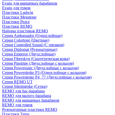
Evans для маршевых барабанов
Evans для томов
Пластики Ludwig
Пластики Megatone
Пластики Peace
Пластики REMO
Наборы пластиков REMO
Серия Ambassador (Однослойные)
Серия Colortone (Цветные)
Серия Controlled Sound (С пятаком)
Серия Diplomat (Резонаторные)
Серия Emperor (Двухслойные)
Серия Fiberskyn (Синтетическая кожа)
Серия Pinstripe (Двухслойные с кольцом)
Серия Powersonic (Двухслойные с кольцом)
Серия Powerstroke P3 (Однослойные с кольцом)
Серия Powerstroke P4, 77 (Двухслойные с кольцом)
Серия REMO UT
Серия Silentstroke (Сетки)
REMO для бас-барабана
REMO для малого барабана
REMO для маршевых барабанов
REMO для томов
Резонаторные пластики REMO
Пластики Tama