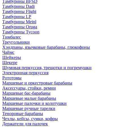
Тамбурины BFSD
Тамбурины Dadi
Тамбурины Flight
Тамбурины LP
Тамбурины Meinl
Тамбурины Oruga
Тамбурины Tycoon
Тимбалес
Треугольники
Хэндпаны, язычковые барабаны, глюкофоны
Чаймс
Шейкеры
Шекере
Шумовая перкуссия, трещотки и погремушки
Электронная перкуссия
Рототомы
Маршевые и оркестровые барабаны
Аксессуары, стойки, ремни
Маршевые бас-барабаны
Маршевые малые барабаны
Маршевые палочки и колотушки
Маршевые ручные тарелки
Теноровые барабаны
Чехлы, кейсы, сумки, кофры
Держатели для палочек