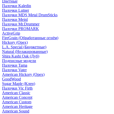
Цветные
Палочки Kaledin
Палочки Lutner
Палочки MDS Metal DrumSticks
Палочки Meinl
Палочки Mr.Drummer
Палочки PROMARK
ActiveGrip
FireGrain (Обработанные огнём)
Hickory (Орех)
L.A. Special (Бюджетные)
Natural (Нелакированные)
Shira Kashi Oak (Дуб)
Подписные модели
Палочки Tama
Палочки Vater
American Hickory (Орех)
GoodWood
Sugar Maple (Клен)
Палочки Vic Firth
American Classic
American Concept
American Custom
American Heritage
American Sound