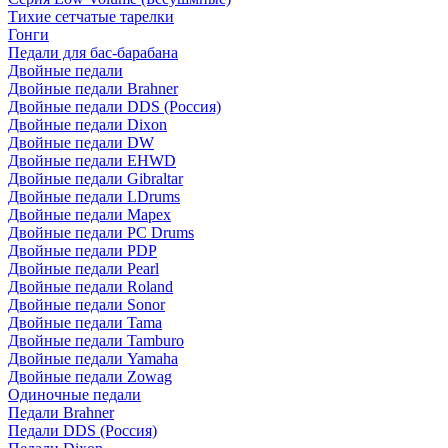
Тихие сетчатые тарелки
Гонги
Педали для бас-барабана
Двойные педали
Двойные педали Brahner
Двойные педали DDS (Россия)
Двойные педали Dixon
Двойные педали DW
Двойные педали EHWD
Двойные педали Gibraltar
Двойные педали LDrums
Двойные педали Mapex
Двойные педали PC Drums
Двойные педали PDP
Двойные педали Pearl
Двойные педали Roland
Двойные педали Sonor
Двойные педали Tama
Двойные педали Tamburo
Двойные педали Yamaha
Двойные педали Zowag
Одиночные педали
Педали Brahner
Педали DDS (Россия)