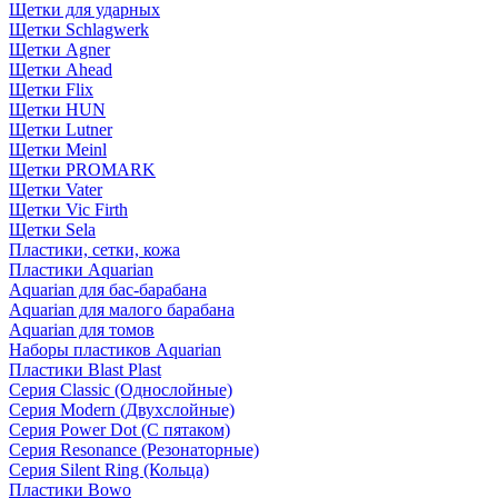
Щетки для ударных
Щетки Schlagwerk
Щетки Agner
Щетки Ahead
Щетки Flix
Щетки HUN
Щетки Lutner
Щетки Meinl
Щетки PROMARK
Щетки Vater
Щетки Vic Firth
Щетки Sela
Пластики, сетки, кожа
Пластики Aquarian
Aquarian для бас-барабана
Aquarian для малого барабана
Aquarian для томов
Наборы пластиков Aquarian
Пластики Blast Plast
Серия Classic (Однослойные)
Серия Modern (Двухслойные)
Серия Power Dot (С пятаком)
Серия Resonance (Резонаторные)
Серия Silent Ring (Кольца)
Пластики Bowo