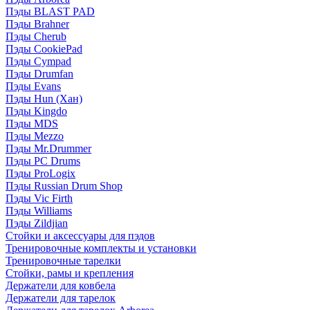
Пэды BLAST PAD
Пэды Brahner
Пэды Cherub
Пэды CookiePad
Пэды Cympad
Пэды Drumfan
Пэды Evans
Пэды Hun (Хан)
Пэды Kingdo
Пэды MDS
Пэды Mezzo
Пэды Mr.Drummer
Пэды PC Drums
Пэды ProLogix
Пэды Russian Drum Shop
Пэды Vic Firth
Пэды Williams
Пэды Zildjian
Стойки и аксессуары для пэдов
Тренировочные комплекты и установки
Тренировочные тарелки
Стойки, рамы и крепления
Держатели для ковбела
Держатели для тарелок