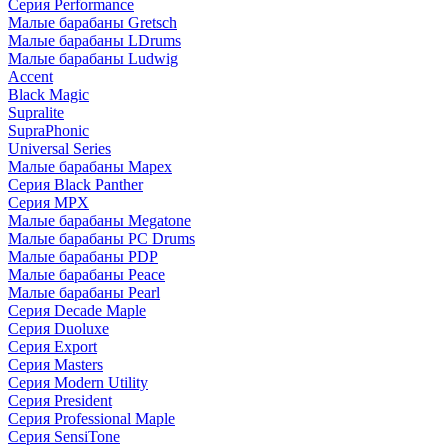
Серия Performance
Малые барабаны Gretsch
Малые барабаны LDrums
Малые барабаны Ludwig
Accent
Black Magic
Supralite
SupraPhonic
Universal Series
Малые барабаны Mapex
Серия Black Panther
Серия MPX
Малые барабаны Megatone
Малые барабаны PC Drums
Малые барабаны PDP
Малые барабаны Peace
Малые барабаны Pearl
Серия Decade Maple
Серия Duoluxe
Серия Export
Серия Masters
Серия Modern Utility
Серия President
Серия Professional Maple
Серия SensiTone