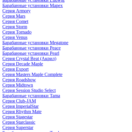
Барабанные установки Ludwig
Барабанные установки Mapex
Серия Armory
Серия Mars
Серия Comet
Серия Storm
Серия Tornado
Серия Venus
Барабанные установки Megatone
Барабанные установки Peace
Барабанные установки Pearl
Серия Crystal Beat (Акрил)
Серия Decade Maple
Серия Export
Серия Masters Maple Complete
Серия Roadshow
Серия Midtown
Серия Session Studio Select
Барабанные установки Tama
Серия Club-JAM
Серия ImperialStar
Серия Rhythm Mate
Серия Stagestar
Серия Starclassic
Серия Superstar