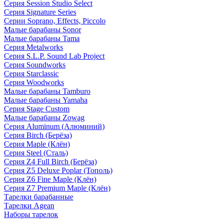
Серия Session Studio Select
Серия Signature Series
Серии Soprano, Effects, Piccolo
Малые барабаны Sonor
Малые барабаны Tama
Серия Metalworks
Серия S.L.P. Sound Lab Project
Серия Soundworks
Серия Starclassic
Серия Woodworks
Малые барабаны Tamburo
Малые барабаны Yamaha
Серия Stage Custom
Малые барабаны Zowag
Серия Aluminum (Алюминий)
Серия Birch (Берёза)
Серия Maple (Клён)
Серия Steel (Сталь)
Серия Z4 Full Birch (Берёза)
Серия Z5 Deluxe Poplar (Тополь)
Серия Z6 Fine Maple (Клён)
Серия Z7 Premium Maple (Клён)
Тарелки барабанные
Тарелки Agean
Наборы тарелок