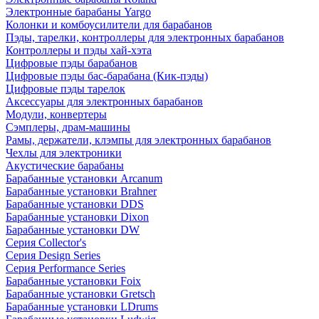
Электронные барабаны Yargo
Колонки и комбоусилители для барабанов
Пэды, тарелки, контроллеры для электронных барабанов
Контроллеры и пэды хай-хэта
Цифровые пэды барабанов
Цифровые пэды бас-барабана (Кик-пэды)
Цифровые пэды тарелок
Аксессуары для электронных барабанов
Модули, конвертеры
Сэмплеры, драм-машины
Рамы, держатели, клэмпы для электронных барабанов
Чехлы для электроники
Акустические барабаны
Барабанные установки Arcanum
Барабанные установки Brahner
Барабанные установки DDS
Барабанные установки Dixon
Барабанные установки DW
Серия Collector's
Серия Design Series
Серия Performance Series
Барабанные установки Foix
Барабанные установки Gretsch
Барабанные установки LDrums