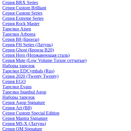
Серия BRX Series
Серия Custom Brilliant
Серия Custom Series
Серия Extreme Series
Серия Rock Master
Тарелки Aisen
Тарелки Arborea
Серия B8 (Бронза)
Серия FH Series (Латунь)
Серия Ghost (Бронза B20)
Серия Hero (Нержавеющая сталь)
Серия Mute (Low Volume Тихие сетчатые)
Наборы тарелок
Тарелки EDCymbals (Rus)
Серия 2020 (Twenty Twenty)
Серия EGO
Тарелки Evans
Тарелки Istanbul Agop
Наборы тарелок
Серия Agop Signature
Серия Art (B8)
Серия Custom Special Edition
Серия Mantra Signature
Серия MS-X (Латунь)
Серия OM Signature