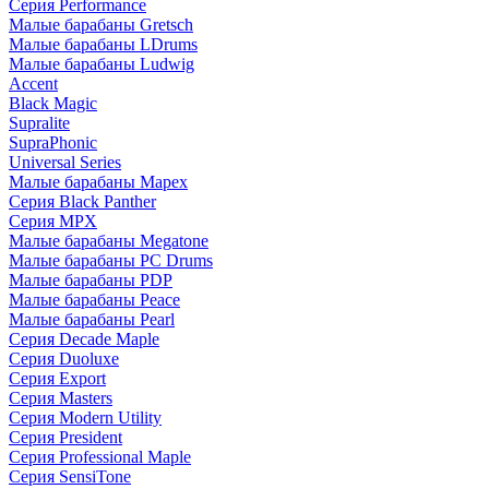
Серия Performance
Малые барабаны Gretsch
Малые барабаны LDrums
Малые барабаны Ludwig
Accent
Black Magic
Supralite
SupraPhonic
Universal Series
Малые барабаны Mapex
Серия Black Panther
Серия MPX
Малые барабаны Megatone
Малые барабаны PC Drums
Малые барабаны PDP
Малые барабаны Peace
Малые барабаны Pearl
Серия Decade Maple
Серия Duoluxe
Серия Export
Серия Masters
Серия Modern Utility
Серия President
Серия Professional Maple
Серия SensiTone