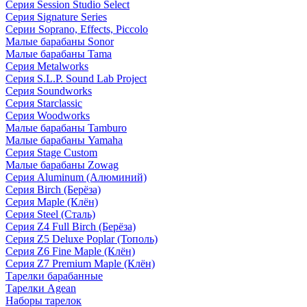
Серия Session Studio Select
Серия Signature Series
Серии Soprano, Effects, Piccolo
Малые барабаны Sonor
Малые барабаны Tama
Серия Metalworks
Серия S.L.P. Sound Lab Project
Серия Soundworks
Серия Starclassic
Серия Woodworks
Малые барабаны Tamburo
Малые барабаны Yamaha
Серия Stage Custom
Малые барабаны Zowag
Серия Aluminum (Алюминий)
Серия Birch (Берёза)
Серия Maple (Клён)
Серия Steel (Сталь)
Серия Z4 Full Birch (Берёза)
Серия Z5 Deluxe Poplar (Тополь)
Серия Z6 Fine Maple (Клён)
Серия Z7 Premium Maple (Клён)
Тарелки барабанные
Тарелки Agean
Наборы тарелок