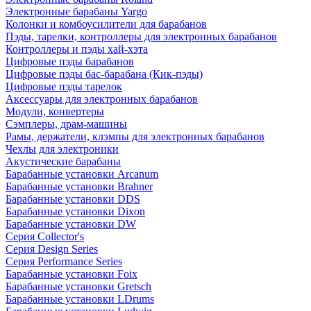
Электронные барабаны Yargo
Колонки и комбоусилители для барабанов
Пэды, тарелки, контроллеры для электронных барабанов
Контроллеры и пэды хай-хэта
Цифровые пэды барабанов
Цифровые пэды бас-барабана (Кик-пэды)
Цифровые пэды тарелок
Аксессуары для электронных барабанов
Модули, конвертеры
Сэмплеры, драм-машины
Рамы, держатели, клэмпы для электронных барабанов
Чехлы для электроники
Акустические барабаны
Барабанные установки Arcanum
Барабанные установки Brahner
Барабанные установки DDS
Барабанные установки Dixon
Барабанные установки DW
Серия Collector's
Серия Design Series
Серия Performance Series
Барабанные установки Foix
Барабанные установки Gretsch
Барабанные установки LDrums