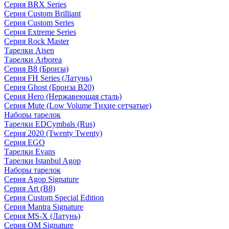
Серия BRX Series
Серия Custom Brilliant
Серия Custom Series
Серия Extreme Series
Серия Rock Master
Тарелки Aisen
Тарелки Arborea
Серия B8 (Бронза)
Серия FH Series (Латунь)
Серия Ghost (Бронза B20)
Серия Hero (Нержавеющая сталь)
Серия Mute (Low Volume Тихие сетчатые)
Наборы тарелок
Тарелки EDCymbals (Rus)
Серия 2020 (Twenty Twenty)
Серия EGO
Тарелки Evans
Тарелки Istanbul Agop
Наборы тарелок
Серия Agop Signature
Серия Art (B8)
Серия Custom Special Edition
Серия Mantra Signature
Серия MS-X (Латунь)
Серия OM Signature