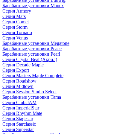
Барабанные установки Ludwig
Барабанные установки Mapex
Серия Armory
Серия Mars
Серия Comet
Серия Storm
Серия Tornado
Серия Venus
Барабанные установки Megatone
Барабанные установки Peace
Барабанные установки Pearl
Серия Crystal Beat (Акрил)
Серия Decade Maple
Серия Export
Серия Masters Maple Complete
Серия Roadshow
Серия Midtown
Серия Session Studio Select
Барабанные установки Tama
Серия Club-JAM
Серия ImperialStar
Серия Rhythm Mate
Серия Stagestar
Серия Starclassic
Серия Superstar