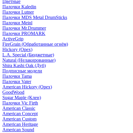
Цветные
Палочки Kaledin
Палочки Lutner
Палочки MDS Metal DrumSticks
Палочки Meinl
Палочки Mr.Drummer
Палочки PROMARK
ActiveGrip
FireGrain (Обработанные огнём)
Hickory (Орех)
L.A. Special (Бюджетные)
Natural (Нелакированные)
Shira Kashi Oak (Дуб)
Подписные модели
Палочки Tama
Палочки Vater
American Hickory (Орех)
GoodWood
Sugar Maple (Клен)
Палочки Vic Firth
American Classic
American Concept
American Custom
American Heritage
American Sound