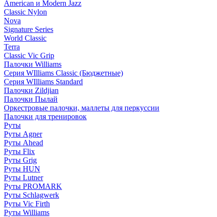
American и Modern Jazz
Classic Nylon
Nova
Signature Series
World Classic
Terra
Classic Vic Grip
Палочки Williams
Серия WIlliams Classic (Бюджетные)
Серия WIlliams Standard
Палочки Zildjian
Палочки Пылай
Оркестровые палочки, маллеты для перкуссии
Палочки для тренировок
Руты
Руты Agner
Руты Ahead
Руты Flix
Руты Grig
Руты HUN
Руты Lutner
Руты PROMARK
Руты Schlagwerk
Руты Vic Firth
Руты Williams