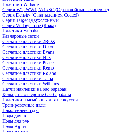
Пластики Williams
Серии W1, WW1, W1xSC (Однослойные глянцевые)
Серия Density (C напылением Coated)
Серия Target (Двухслойные)
Серия Vintage Tone (Кожа)
Пластики Yamaha
Кевларовые сетки
Сетчатые пластики 2BOX
Сетчатые пластики Dixon
Сетчатые пластики Evans
Сетчатые пластики Nux
Сетчатые пластики Peace
Сетчатые пластики Remo
Сетчатые пластики Roland
Сетчатые пластики Tama
Сетчатые пластики Williams
Патчи-наклейки на бас-барабан
Кольца на отверстие бас-барабана
Пластики и мембраны для перкуссии
Тренировочные пэды
Наколенные пэды
Пэды для ног
Пэды для рук
Пэды Agner
Пэды Arborea