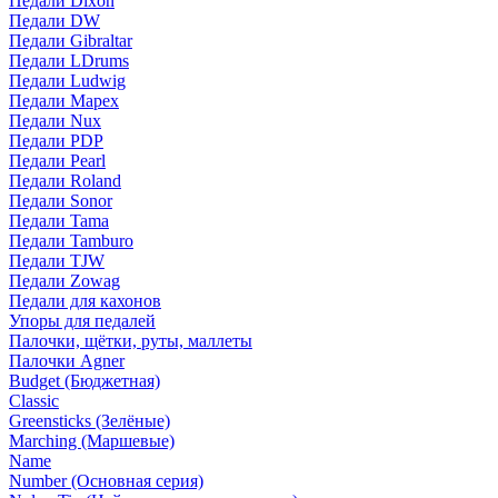
Педали Dixon
Педали DW
Педали Gibraltar
Педали LDrums
Педали Ludwig
Педали Mapex
Педали Nux
Педали PDP
Педали Pearl
Педали Roland
Педали Sonor
Педали Tama
Педали Tamburo
Педали TJW
Педали Zowag
Педали для кахонов
Упоры для педалей
Палочки, щётки, руты, маллеты
Палочки Agner
Budget (Бюджетная)
Classic
Greensticks (Зелёные)
Marching (Маршевые)
Name
Number (Основная серия)