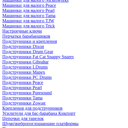
Машинки для малого Nickelworks
Машинки для малого Peace
Машинки для малого Pearl
Машинки для малого Tama
Машинки для малого TJW
Машинки для малого Trick
Настроечные ключи
Перчатки барабанщиков
Подструнники и крепления
Подструнники Dixon
Подструнники Drum Gear
Подструнники Fat Cat Snappy Snares
Подструнники Gibraltar
Подструнники LDrums
Подструнники Mapex
Подструнники PC Drums
Подструнники Peace
Подструнники Pearl
Подструнники Puresound
Подструнники Tama
Подструнники Zowag
Крепления для подструнников
Усилители для бас-барабана Кикпорт
Цепочки для тарелок
Шумо\вибропоглощающие платформы