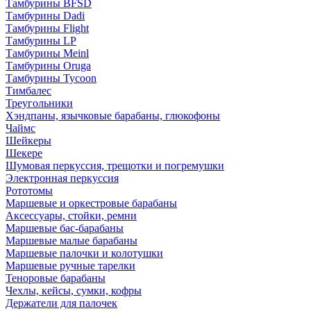
Тамбурины BFSD
Тамбурины Dadi
Тамбурины Flight
Тамбурины LP
Тамбурины Meinl
Тамбурины Oruga
Тамбурины Tycoon
Тимбалес
Треугольники
Хэндпаны, язычковые барабаны, глюкофоны
Чаймс
Шейкеры
Шекере
Шумовая перкуссия, трещотки и погремушки
Электронная перкуссия
Рототомы
Маршевые и оркестровые барабаны
Аксессуары, стойки, ремни
Маршевые бас-барабаны
Маршевые малые барабаны
Маршевые палочки и колотушки
Маршевые ручные тарелки
Теноровые барабаны
Чехлы, кейсы, сумки, кофры
Держатели для палочек