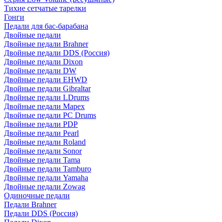
Тихие сетчатые тарелки
Гонги
Педали для бас-барабана
Двойные педали
Двойные педали Brahner
Двойные педали DDS (Россия)
Двойные педали Dixon
Двойные педали DW
Двойные педали EHWD
Двойные педали Gibraltar
Двойные педали LDrums
Двойные педали Mapex
Двойные педали PC Drums
Двойные педали PDP
Двойные педали Pearl
Двойные педали Roland
Двойные педали Sonor
Двойные педали Tama
Двойные педали Tamburo
Двойные педали Yamaha
Двойные педали Zowag
Одиночные педали
Педали Brahner
Педали DDS (Россия)