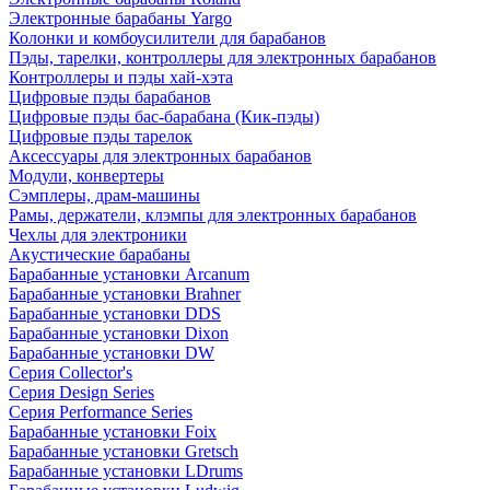
Электронные барабаны Yargo
Колонки и комбоусилители для барабанов
Пэды, тарелки, контроллеры для электронных барабанов
Контроллеры и пэды хай-хэта
Цифровые пэды барабанов
Цифровые пэды бас-барабана (Кик-пэды)
Цифровые пэды тарелок
Аксессуары для электронных барабанов
Модули, конвертеры
Сэмплеры, драм-машины
Рамы, держатели, клэмпы для электронных барабанов
Чехлы для электроники
Акустические барабаны
Барабанные установки Arcanum
Барабанные установки Brahner
Барабанные установки DDS
Барабанные установки Dixon
Барабанные установки DW
Серия Collector's
Серия Design Series
Серия Performance Series
Барабанные установки Foix
Барабанные установки Gretsch
Барабанные установки LDrums