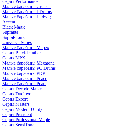
Серия Performance
Малые барабаны Gretsch
Малые барабаны LDrums
Малые барабаны Ludwig
Accent
Black Magic
Supralite
SupraPhonic
Universal Series
Малые барабаны Mapex
Серия Black Panther
Серия MPX
Малые барабаны Megatone
Малые барабаны PC Drums
Малые барабаны PDP
Малые барабаны Peace
Малые барабаны Pearl
Серия Decade Maple
Серия Duoluxe
Серия Export
Серия Masters
Серия Modern Utility
Серия President
Серия Professional Maple
Серия SensiTone