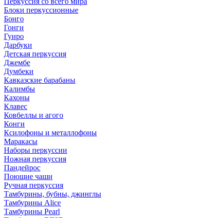
Перкуссия со всего мира
Блоки перкуссионные
Бонго
Гонги
Гуиро
Дарбуки
Детская перкуссия
Джембе
Думбеки
Кавказские барабаны
Калимбы
Кахоны
Клавес
Ковбеллы и агого
Конги
Ксилофоны и металлофоны
Маракасы
Наборы перкуссии
Ножная перкуссия
Пандейрос
Поющие чаши
Ручная перкуссия
Тамбурины, бубны, джинглы
Тамбурины Alice
Тамбурины Pearl