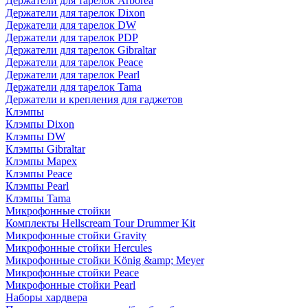
Держатели для тарелок Arborea
Держатели для тарелок Dixon
Держатели для тарелок DW
Держатели для тарелок PDP
Держатели для тарелок Gibraltar
Держатели для тарелок Peace
Держатели для тарелок Pearl
Держатели для тарелок Tama
Держатели и крепления для гаджетов
Клэмпы
Клэмпы Dixon
Клэмпы DW
Клэмпы Gibraltar
Клэмпы Mapex
Клэмпы Peace
Клэмпы Pearl
Клэмпы Tama
Микрофонные стойки
Комплекты Hellscream Tour Drummer Kit
Микрофонные стойки Gravity
Микрофонные стойки Hercules
Микрофонные стойки König &amp; Meyer
Микрофонные стойки Peace
Микрофонные стойки Pearl
Наборы хардвера