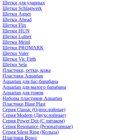
Щетки для ударных
Щетки Schlagwerk
Щетки Agner
Щетки Ahead
Щетки Flix
Щетки HUN
Щетки Lutner
Щетки Meinl
Щетки PROMARK
Щетки Vater
Щетки Vic Firth
Щетки Sela
Пластики, сетки, кожа
Пластики Aquarian
Aquarian для бас-барабана
Aquarian для малого барабана
Aquarian для томов
Наборы пластиков Aquarian
Пластики Blast Plast
Серия Classic (Однослойные)
Серия Modern (Двухслойные)
Серия Power Dot (С пятаком)
Серия Resonance (Резонаторные)
Серия Silent Ring (Кольца)
Пластики Bowo