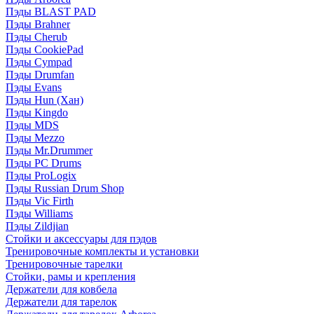
Пэды BLAST PAD
Пэды Brahner
Пэды Cherub
Пэды CookiePad
Пэды Cympad
Пэды Drumfan
Пэды Evans
Пэды Hun (Хан)
Пэды Kingdo
Пэды MDS
Пэды Mezzo
Пэды Mr.Drummer
Пэды PC Drums
Пэды ProLogix
Пэды Russian Drum Shop
Пэды Vic Firth
Пэды Williams
Пэды Zildjian
Стойки и аксессуары для пэдов
Тренировочные комплекты и установки
Тренировочные тарелки
Стойки, рамы и крепления
Держатели для ковбела
Держатели для тарелок