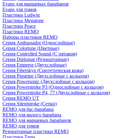
Evans для маршевых барабанов
Evans для томов
Пластики Ludwig
Пластики Megatone
Пластики Peace
Пластики REMO
Наборы пластиков REMO
Серия Ambassador (Однослойные)
Серия Colortone (Цветные)
Серия Controlled Sound (С пятаком)
Серия Diplomat (Резонаторные)
Серия Emperor (Двухслойные)
Серия Fiberskyn (Синтетическая кожа)
Серия Pinstripe (Двухслойные с кольцом)
Серия Powersonic (Двухслойные с кольцом)
Серия Powerstroke P3 (Однослойные с кольцом)
Серия Powerstroke P4, 77 (Двухслойные с кольцом)
Серия REMO UT
Серия Silentstroke (Сетки)
REMO для бас-барабана
REMO для малого барабана
REMO для маршевых барабанов
REMO для томов
Резонаторные пластики REMO
Пластики Tama