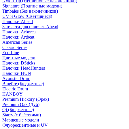
Nylon Tip (Нейлоновые наконечники)
Signature (Подписные модели)
Timbales (Без наконечников)
UV и Glow (Светящиеся)
Палочки Ahead
Запчасти для палочек Ahead
Палочки Arborea
Палочки Artbeat
American Series
Classic Series
Eco Line
Цветные модели
Палочки DSticks
Палочки HeadHunters
Палочки HUN
Acoustic Drum
Bluefire (Бюджетные)
Electric Drum
HANBOY
Premium Hickory (Орех)
Premium Oak (Дуб)
Qi (Бюджетные)
Starry (с блёстками)
Маршевые модели
Флуоресцентные и UV