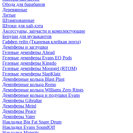
Обода для барабанов
Деревянные
Литые
Штампованные
Штоки для хай-хэта
Аксессуары, запчасти и комплектующие
Беруши для музыкантов
Гаффер тейп (Тканевая клейкая лента)
Демпферы и заглушки
Гелевые демпферы Ahead
Гелевые демпферы Evans EQ Pods
Гелевые демпферы Kingdo
Гелевые демпферы Moongel (RTOM)
Гелевые демпферы SlapKlatz
Демпферные кольца Blast Plast
Демпферные кольца Remo
Демпферные кольца Williams Zero Rings
Демпферные кольца и подушки Evans
Демпферы Gibraltar
Демпферы Meinl
Демпферы Peace
Демпферы Vater
Накладки Big Fat Snare Drum
Накладки Evans SoundOff
Накладки Majestic