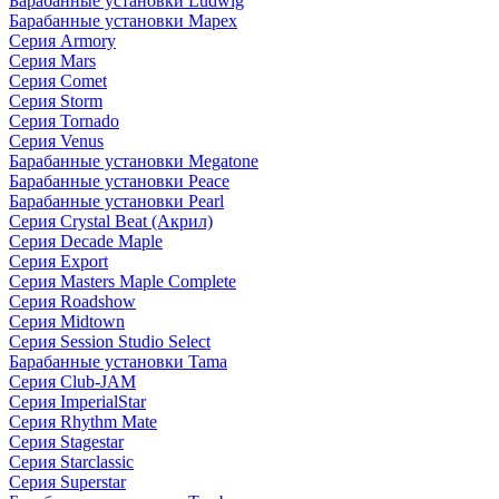
Барабанные установки Ludwig
Барабанные установки Mapex
Серия Armory
Серия Mars
Серия Comet
Серия Storm
Серия Tornado
Серия Venus
Барабанные установки Megatone
Барабанные установки Peace
Барабанные установки Pearl
Серия Crystal Beat (Акрил)
Серия Decade Maple
Серия Export
Серия Masters Maple Complete
Серия Roadshow
Серия Midtown
Серия Session Studio Select
Барабанные установки Tama
Серия Club-JAM
Серия ImperialStar
Серия Rhythm Mate
Серия Stagestar
Серия Starclassic
Серия Superstar