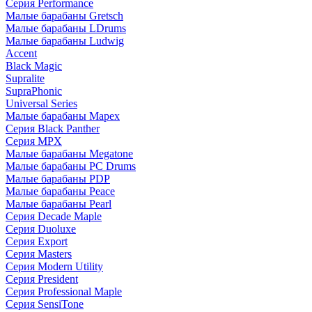
Серия Performance
Малые барабаны Gretsch
Малые барабаны LDrums
Малые барабаны Ludwig
Accent
Black Magic
Supralite
SupraPhonic
Universal Series
Малые барабаны Mapex
Серия Black Panther
Серия MPX
Малые барабаны Megatone
Малые барабаны PC Drums
Малые барабаны PDP
Малые барабаны Peace
Малые барабаны Pearl
Серия Decade Maple
Серия Duoluxe
Серия Export
Серия Masters
Серия Modern Utility
Серия President
Серия Professional Maple
Серия SensiTone