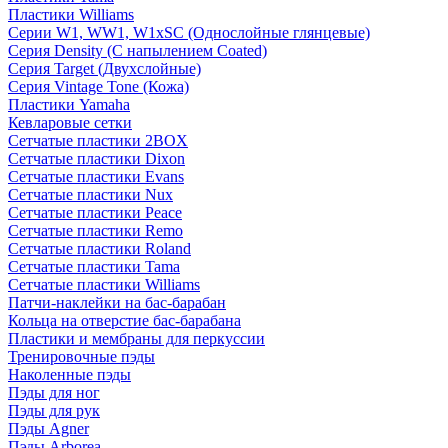
Пластики Williams
Серии W1, WW1, W1xSC (Однослойные глянцевые)
Серия Density (C напылением Coated)
Серия Target (Двухслойные)
Серия Vintage Tone (Кожа)
Пластики Yamaha
Кевларовые сетки
Сетчатые пластики 2BOX
Сетчатые пластики Dixon
Сетчатые пластики Evans
Сетчатые пластики Nux
Сетчатые пластики Peace
Сетчатые пластики Remo
Сетчатые пластики Roland
Сетчатые пластики Tama
Сетчатые пластики Williams
Патчи-наклейки на бас-барабан
Кольца на отверстие бас-барабана
Пластики и мембраны для перкуссии
Тренировочные пэды
Наколенные пэды
Пэды для ног
Пэды для рук
Пэды Agner
Пэды Arborea