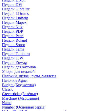
Педали Dixon
Педали DW
Педали Gibraltar
Педали LDrums
Педали Ludwig
Педали Mapex
Педали Nux
Педали PDP
Педали Pearl
Педали Roland
Педали Sonor
Педали Tama
Педали Tamburo
Педали TJW
Педали Zowag
Педали для кахонов
Упоры для педалей
Палочки, щётки, руты, маллеты
Палочки Agner
Budget (Бюджетная)
Classic
Greensticks (Зелёные)
Marching (Маршевые)
Name
Number (Основная серия)