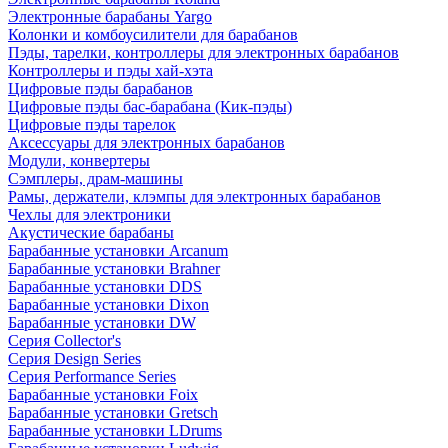
Электронные барабаны Yargo
Колонки и комбоусилители для барабанов
Пэды, тарелки, контроллеры для электронных барабанов
Контроллеры и пэды хай-хэта
Цифровые пэды барабанов
Цифровые пэды бас-барабана (Кик-пэды)
Цифровые пэды тарелок
Аксессуары для электронных барабанов
Модули, конвертеры
Сэмплеры, драм-машины
Рамы, держатели, клэмпы для электронных барабанов
Чехлы для электроники
Акустические барабаны
Барабанные установки Arcanum
Барабанные установки Brahner
Барабанные установки DDS
Барабанные установки Dixon
Барабанные установки DW
Серия Collector's
Серия Design Series
Серия Performance Series
Барабанные установки Foix
Барабанные установки Gretsch
Барабанные установки LDrums