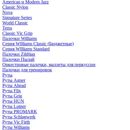
American и Modern Jazz
Classic Nylon
Nova
Signature Series
World Classic
Terra
Classic Vic Grip
Палочки Williams
Серия WIlliams Classic (Бюджетные)
Серия WIlliams Standard
Палочки Zildjian
Палочки Пылай
Оркестровые палочки, маллеты для перкуссии
Палочки для тренировок
Руты
Руты Agner
Руты Ahead
Руты Flix
Руты Grig
Руты HUN
Руты Lutner
Руты PROMARK
Руты Schlagwerk
Руты Vic Firth
Руты Williams