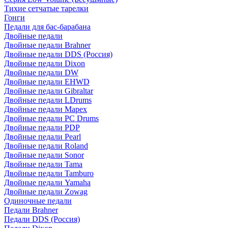
Тихие сетчатые тарелки
Гонги
Педали для бас-барабана
Двойные педали
Двойные педали Brahner
Двойные педали DDS (Россия)
Двойные педали Dixon
Двойные педали DW
Двойные педали EHWD
Двойные педали Gibraltar
Двойные педали LDrums
Двойные педали Mapex
Двойные педали PC Drums
Двойные педали PDP
Двойные педали Pearl
Двойные педали Roland
Двойные педали Sonor
Двойные педали Tama
Двойные педали Tamburo
Двойные педали Yamaha
Двойные педали Zowag
Одиночные педали
Педали Brahner
Педали DDS (Россия)