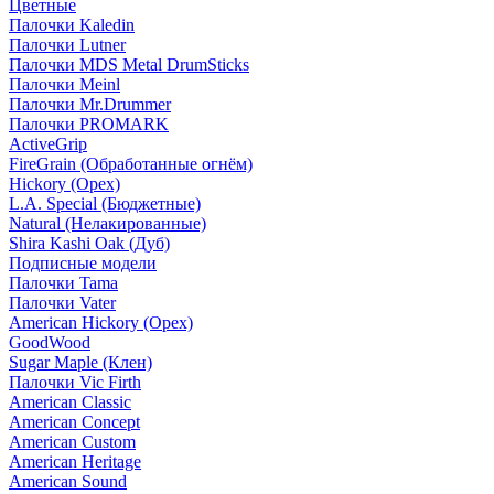
Цветные
Палочки Kaledin
Палочки Lutner
Палочки MDS Metal DrumSticks
Палочки Meinl
Палочки Mr.Drummer
Палочки PROMARK
ActiveGrip
FireGrain (Обработанные огнём)
Hickory (Орех)
L.A. Special (Бюджетные)
Natural (Нелакированные)
Shira Kashi Oak (Дуб)
Подписные модели
Палочки Tama
Палочки Vater
American Hickory (Орех)
GoodWood
Sugar Maple (Клен)
Палочки Vic Firth
American Classic
American Concept
American Custom
American Heritage
American Sound