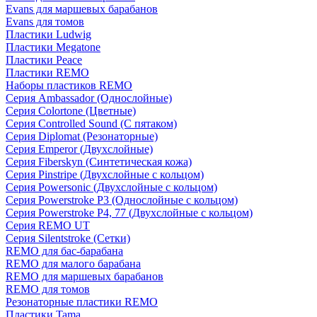
Evans для маршевых барабанов
Evans для томов
Пластики Ludwig
Пластики Megatone
Пластики Peace
Пластики REMO
Наборы пластиков REMO
Серия Ambassador (Однослойные)
Серия Colortone (Цветные)
Серия Controlled Sound (С пятаком)
Серия Diplomat (Резонаторные)
Серия Emperor (Двухслойные)
Серия Fiberskyn (Синтетическая кожа)
Серия Pinstripe (Двухслойные с кольцом)
Серия Powersonic (Двухслойные с кольцом)
Серия Powerstroke P3 (Однослойные с кольцом)
Серия Powerstroke P4, 77 (Двухслойные с кольцом)
Серия REMO UT
Серия Silentstroke (Сетки)
REMO для бас-барабана
REMO для малого барабана
REMO для маршевых барабанов
REMO для томов
Резонаторные пластики REMO
Пластики Tama