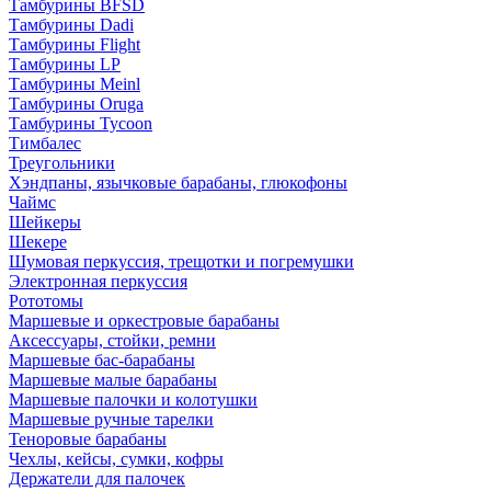
Тамбурины BFSD
Тамбурины Dadi
Тамбурины Flight
Тамбурины LP
Тамбурины Meinl
Тамбурины Oruga
Тамбурины Tycoon
Тимбалес
Треугольники
Хэндпаны, язычковые барабаны, глюкофоны
Чаймс
Шейкеры
Шекере
Шумовая перкуссия, трещотки и погремушки
Электронная перкуссия
Рототомы
Маршевые и оркестровые барабаны
Аксессуары, стойки, ремни
Маршевые бас-барабаны
Маршевые малые барабаны
Маршевые палочки и колотушки
Маршевые ручные тарелки
Теноровые барабаны
Чехлы, кейсы, сумки, кофры
Держатели для палочек