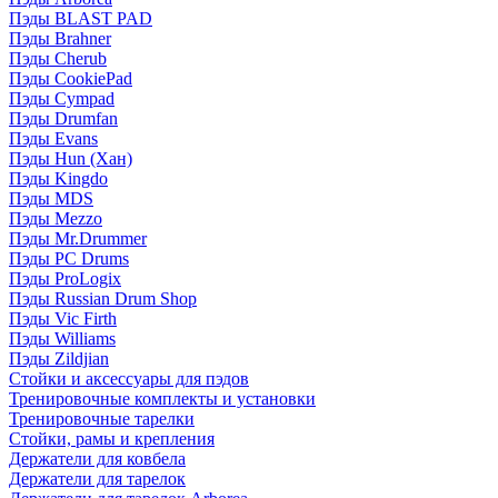
Пэды BLAST PAD
Пэды Brahner
Пэды Cherub
Пэды CookiePad
Пэды Cympad
Пэды Drumfan
Пэды Evans
Пэды Hun (Хан)
Пэды Kingdo
Пэды MDS
Пэды Mezzo
Пэды Mr.Drummer
Пэды PC Drums
Пэды ProLogix
Пэды Russian Drum Shop
Пэды Vic Firth
Пэды Williams
Пэды Zildjian
Стойки и аксессуары для пэдов
Тренировочные комплекты и установки
Тренировочные тарелки
Стойки, рамы и крепления
Держатели для ковбела
Держатели для тарелок