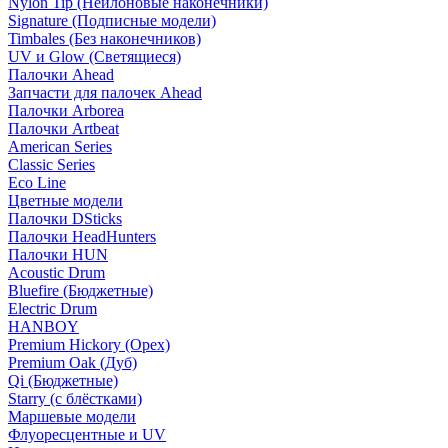
Nylon Tip (Нейлоновые наконечники)
Signature (Подписные модели)
Timbales (Без наконечников)
UV и Glow (Светящиеся)
Палочки Ahead
Запчасти для палочек Ahead
Палочки Arborea
Палочки Artbeat
American Series
Classic Series
Eco Line
Цветные модели
Палочки DSticks
Палочки HeadHunters
Палочки HUN
Acoustic Drum
Bluefire (Бюджетные)
Electric Drum
HANBOY
Premium Hickory (Орех)
Premium Oak (Дуб)
Qi (Бюджетные)
Starry (с блёстками)
Маршевые модели
Флуоресцентные и UV