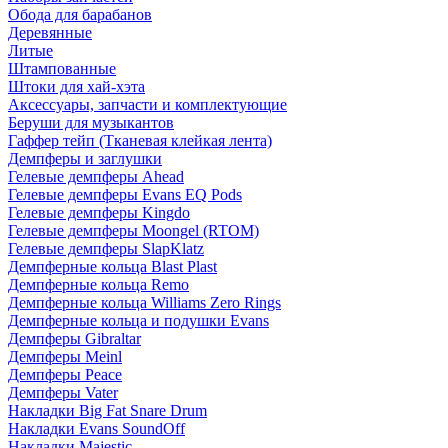
Обода для барабанов
Деревянные
Литые
Штампованные
Штоки для хай-хэта
Аксессуары, запчасти и комплектующие
Беруши для музыкантов
Гаффер тейп (Тканевая клейкая лента)
Демпферы и заглушки
Гелевые демпферы Ahead
Гелевые демпферы Evans EQ Pods
Гелевые демпферы Kingdo
Гелевые демпферы Moongel (RTOM)
Гелевые демпферы SlapKlatz
Демпферные кольца Blast Plast
Демпферные кольца Remo
Демпферные кольца Williams Zero Rings
Демпферные кольца и подушки Evans
Демпферы Gibraltar
Демпферы Meinl
Демпферы Peace
Демпферы Vater
Накладки Big Fat Snare Drum
Накладки Evans SoundOff
Накладки Majestic