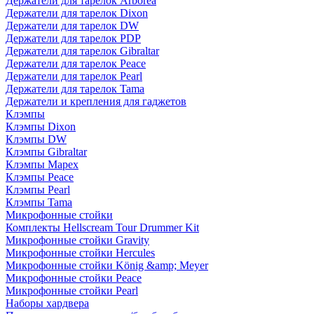
Держатели для тарелок Arborea
Держатели для тарелок Dixon
Держатели для тарелок DW
Держатели для тарелок PDP
Держатели для тарелок Gibraltar
Держатели для тарелок Peace
Держатели для тарелок Pearl
Держатели для тарелок Tama
Держатели и крепления для гаджетов
Клэмпы
Клэмпы Dixon
Клэмпы DW
Клэмпы Gibraltar
Клэмпы Mapex
Клэмпы Peace
Клэмпы Pearl
Клэмпы Tama
Микрофонные стойки
Комплекты Hellscream Tour Drummer Kit
Микрофонные стойки Gravity
Микрофонные стойки Hercules
Микрофонные стойки König &amp; Meyer
Микрофонные стойки Peace
Микрофонные стойки Pearl
Наборы хардвера