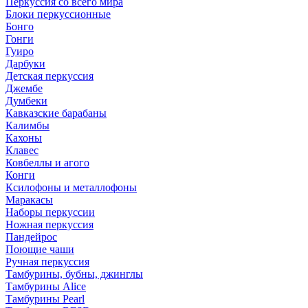
Перкуссия со всего мира
Блоки перкуссионные
Бонго
Гонги
Гуиро
Дарбуки
Детская перкуссия
Джембе
Думбеки
Кавказские барабаны
Калимбы
Кахоны
Клавес
Ковбеллы и агого
Конги
Ксилофоны и металлофоны
Маракасы
Наборы перкуссии
Ножная перкуссия
Пандейрос
Поющие чаши
Ручная перкуссия
Тамбурины, бубны, джинглы
Тамбурины Alice
Тамбурины Pearl