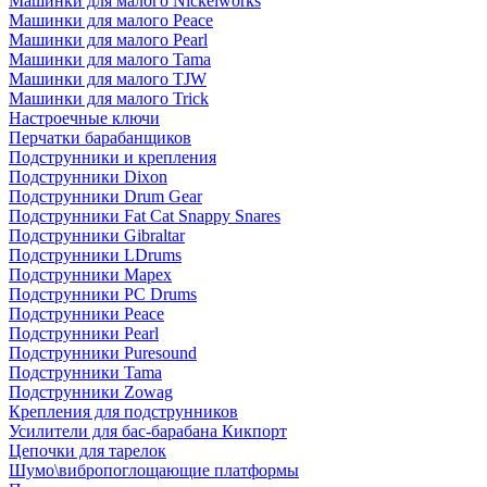
Машинки для малого Nickelworks
Машинки для малого Peace
Машинки для малого Pearl
Машинки для малого Tama
Машинки для малого TJW
Машинки для малого Trick
Настроечные ключи
Перчатки барабанщиков
Подструнники и крепления
Подструнники Dixon
Подструнники Drum Gear
Подструнники Fat Cat Snappy Snares
Подструнники Gibraltar
Подструнники LDrums
Подструнники Mapex
Подструнники PC Drums
Подструнники Peace
Подструнники Pearl
Подструнники Puresound
Подструнники Tama
Подструнники Zowag
Крепления для подструнников
Усилители для бас-барабана Кикпорт
Цепочки для тарелок
Шумо\вибропоглощающие платформы