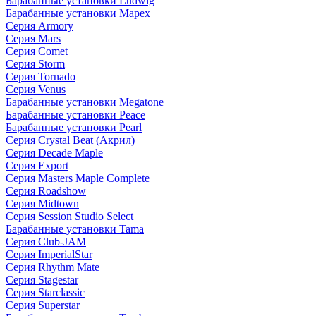
Барабанные установки Ludwig
Барабанные установки Mapex
Серия Armory
Серия Mars
Серия Comet
Серия Storm
Серия Tornado
Серия Venus
Барабанные установки Megatone
Барабанные установки Peace
Барабанные установки Pearl
Серия Crystal Beat (Акрил)
Серия Decade Maple
Серия Export
Серия Masters Maple Complete
Серия Roadshow
Серия Midtown
Серия Session Studio Select
Барабанные установки Tama
Серия Club-JAM
Серия ImperialStar
Серия Rhythm Mate
Серия Stagestar
Серия Starclassic
Серия Superstar