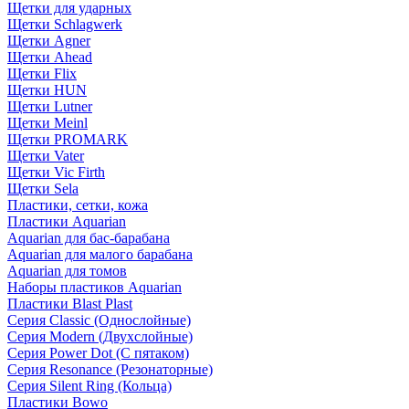
Щетки для ударных
Щетки Schlagwerk
Щетки Agner
Щетки Ahead
Щетки Flix
Щетки HUN
Щетки Lutner
Щетки Meinl
Щетки PROMARK
Щетки Vater
Щетки Vic Firth
Щетки Sela
Пластики, сетки, кожа
Пластики Aquarian
Aquarian для бас-барабана
Aquarian для малого барабана
Aquarian для томов
Наборы пластиков Aquarian
Пластики Blast Plast
Серия Classic (Однослойные)
Серия Modern (Двухслойные)
Серия Power Dot (С пятаком)
Серия Resonance (Резонаторные)
Серия Silent Ring (Кольца)
Пластики Bowo