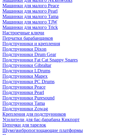
Машинки для малого Nickelworks
Машинки для малого Peace
Машинки для малого Pearl
Машинки для малого Tama
Машинки для малого TJW
Машинки для малого Trick
Настроечные ключи
Перчатки барабанщиков
Подструнники и крепления
Подструнники Dixon
Подструнники Drum Gear
Подструнники Fat Cat Snappy Snares
Подструнники Gibraltar
Подструнники LDrums
Подструнники Mapex
Подструнники PC Drums
Подструнники Peace
Подструнники Pearl
Подструнники Puresound
Подструнники Tama
Подструнники Zowag
Крепления для подструнников
Усилители для бас-барабана Кикпорт
Цепочки для тарелок
Шумо\вибропоглощающие платформы