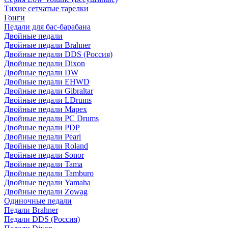
Тихие сетчатые тарелки
Гонги
Педали для бас-барабана
Двойные педали
Двойные педали Brahner
Двойные педали DDS (Россия)
Двойные педали Dixon
Двойные педали DW
Двойные педали EHWD
Двойные педали Gibraltar
Двойные педали LDrums
Двойные педали Mapex
Двойные педали PC Drums
Двойные педали PDP
Двойные педали Pearl
Двойные педали Roland
Двойные педали Sonor
Двойные педали Tama
Двойные педали Tamburo
Двойные педали Yamaha
Двойные педали Zowag
Одиночные педали
Педали Brahner
Педали DDS (Россия)