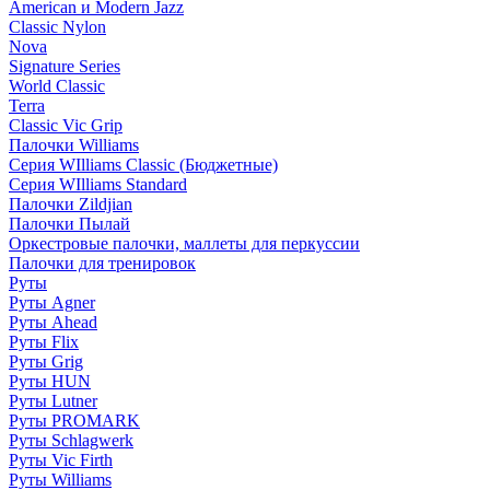
American и Modern Jazz
Classic Nylon
Nova
Signature Series
World Classic
Terra
Classic Vic Grip
Палочки Williams
Серия WIlliams Classic (Бюджетные)
Серия WIlliams Standard
Палочки Zildjian
Палочки Пылай
Оркестровые палочки, маллеты для перкуссии
Палочки для тренировок
Руты
Руты Agner
Руты Ahead
Руты Flix
Руты Grig
Руты HUN
Руты Lutner
Руты PROMARK
Руты Schlagwerk
Руты Vic Firth
Руты Williams