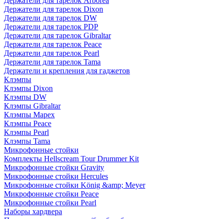
Держатели для тарелок Arborea
Держатели для тарелок Dixon
Держатели для тарелок DW
Держатели для тарелок PDP
Держатели для тарелок Gibraltar
Держатели для тарелок Peace
Держатели для тарелок Pearl
Держатели для тарелок Tama
Держатели и крепления для гаджетов
Клэмпы
Клэмпы Dixon
Клэмпы DW
Клэмпы Gibraltar
Клэмпы Mapex
Клэмпы Peace
Клэмпы Pearl
Клэмпы Tama
Микрофонные стойки
Комплекты Hellscream Tour Drummer Kit
Микрофонные стойки Gravity
Микрофонные стойки Hercules
Микрофонные стойки König &amp; Meyer
Микрофонные стойки Peace
Микрофонные стойки Pearl
Наборы хардвера