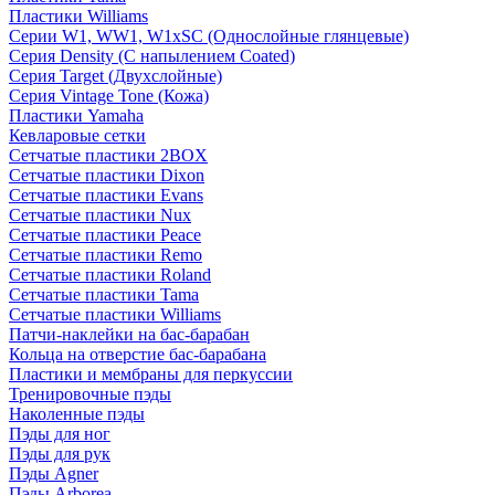
Пластики Williams
Серии W1, WW1, W1xSC (Однослойные глянцевые)
Серия Density (C напылением Coated)
Серия Target (Двухслойные)
Серия Vintage Tone (Кожа)
Пластики Yamaha
Кевларовые сетки
Сетчатые пластики 2BOX
Сетчатые пластики Dixon
Сетчатые пластики Evans
Сетчатые пластики Nux
Сетчатые пластики Peace
Сетчатые пластики Remo
Сетчатые пластики Roland
Сетчатые пластики Tama
Сетчатые пластики Williams
Патчи-наклейки на бас-барабан
Кольца на отверстие бас-барабана
Пластики и мембраны для перкуссии
Тренировочные пэды
Наколенные пэды
Пэды для ног
Пэды для рук
Пэды Agner
Пэды Arborea