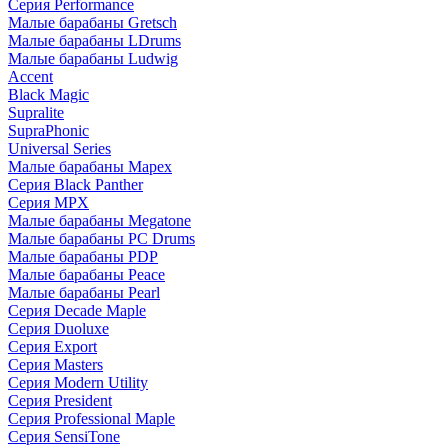
Серия Performance
Малые барабаны Gretsch
Малые барабаны LDrums
Малые барабаны Ludwig
Accent
Black Magic
Supralite
SupraPhonic
Universal Series
Малые барабаны Mapex
Серия Black Panther
Серия MPX
Малые барабаны Megatone
Малые барабаны PC Drums
Малые барабаны PDP
Малые барабаны Peace
Малые барабаны Pearl
Серия Decade Maple
Серия Duoluxe
Серия Export
Серия Masters
Серия Modern Utility
Серия President
Серия Professional Maple
Серия SensiTone