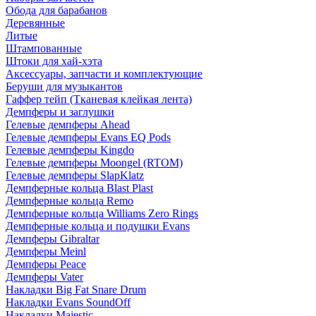
Обода для барабанов
Деревянные
Литые
Штампованные
Штоки для хай-хэта
Аксессуары, запчасти и комплектующие
Беруши для музыкантов
Гаффер тейп (Тканевая клейкая лента)
Демпферы и заглушки
Гелевые демпферы Ahead
Гелевые демпферы Evans EQ Pods
Гелевые демпферы Kingdo
Гелевые демпферы Moongel (RTOM)
Гелевые демпферы SlapKlatz
Демпферные кольца Blast Plast
Демпферные кольца Remo
Демпферные кольца Williams Zero Rings
Демпферные кольца и подушки Evans
Демпферы Gibraltar
Демпферы Meinl
Демпферы Peace
Демпферы Vater
Накладки Big Fat Snare Drum
Накладки Evans SoundOff
Накладки Majestic