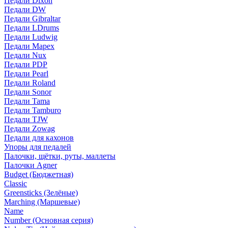
Педали Dixon
Педали DW
Педали Gibraltar
Педали LDrums
Педали Ludwig
Педали Mapex
Педали Nux
Педали PDP
Педали Pearl
Педали Roland
Педали Sonor
Педали Tama
Педали Tamburo
Педали TJW
Педали Zowag
Педали для кахонов
Упоры для педалей
Палочки, щётки, руты, маллеты
Палочки Agner
Budget (Бюджетная)
Classic
Greensticks (Зелёные)
Marching (Маршевые)
Name
Number (Основная серия)