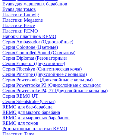
Evans для маршевых барабанов
Evans для томов
Пластики Ludwig
Пластики Megatone
Пластики Peace
Пластики REMO
Наборы пластиков REMO
Серия Ambassador (Однослойные)
Серия Colortone (Цветные)
Серия Controlled Sound (С пятаком)
Серия Diplomat (Резонаторные)
Серия Emperor (Двухслойные)
Серия Fiberskyn (Синтетическая кожа)
Серия Pinstripe (Двухслойные с кольцом)
Серия Powersonic (Двухслойные с кольцом)
Серия Powerstroke P3 (Однослойные с кольцом)
Серия Powerstroke P4, 77 (Двухслойные с кольцом)
Серия REMO UT
Серия Silentstroke (Сетки)
REMO для бас-барабана
REMO для малого барабана
REMO для маршевых барабанов
REMO для томов
Резонаторные пластики REMO
Пластики Tama