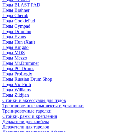
Пэды BLAST PAD
Пэды Brahner
Пэды Cherub
Пэды CookiePad
Пэды Cympad
Пэды Drumfan
Пэды Evans
Пэды Hun (Хан)
Пэды Kingdo
Пэды MDS
Пэды Mezzo
Пэды Mr.Drummer
Пэды PC Drums
Пэды ProLogix
Пэды Russian Drum Shop
Пэды Vic Firth
Пэды Williams
Пэды Zildjian
Стойки и аксессуары для пэдов
Тренировочные комплекты и установки
Тренировочные тарелки
Стойки, рамы и крепления
Держатели для ковбела
Держатели для тарелок