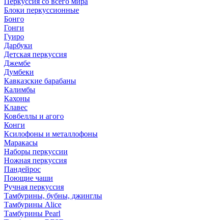
Перкуссия со всего мира
Блоки перкуссионные
Бонго
Гонги
Гуиро
Дарбуки
Детская перкуссия
Джембе
Думбеки
Кавказские барабаны
Калимбы
Кахоны
Клавес
Ковбеллы и агого
Конги
Ксилофоны и металлофоны
Маракасы
Наборы перкуссии
Ножная перкуссия
Пандейрос
Поющие чаши
Ручная перкуссия
Тамбурины, бубны, джинглы
Тамбурины Alice
Тамбурины Pearl