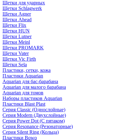
Щетки для ударных
Щетки Schlagwerk
Щетки Agner
Щетки Ahead
Щетки Flix
Щетки HUN
Щетки Lutner
Щетки Meinl
Щетки PROMARK
Щетки Vater
Щетки Vic Firth
Щетки Sela
Пластики, сетки, кожа
Пластики Aquarian
Aquarian для бас-барабана
Aquarian для малого барабана
Aquarian для томов
Наборы пластиков Aquarian
Пластики Blast Plast
Серия Classic (Однослойные)
Серия Modern (Двухслойные)
Серия Power Dot (С пятаком)
Серия Resonance (Резонаторные)
Серия Silent Ring (Кольца)
Пластики Bowo