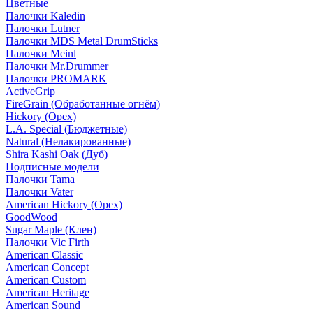
Цветные
Палочки Kaledin
Палочки Lutner
Палочки MDS Metal DrumSticks
Палочки Meinl
Палочки Mr.Drummer
Палочки PROMARK
ActiveGrip
FireGrain (Обработанные огнём)
Hickory (Орех)
L.A. Special (Бюджетные)
Natural (Нелакированные)
Shira Kashi Oak (Дуб)
Подписные модели
Палочки Tama
Палочки Vater
American Hickory (Орех)
GoodWood
Sugar Maple (Клен)
Палочки Vic Firth
American Classic
American Concept
American Custom
American Heritage
American Sound