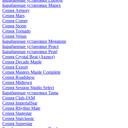
Барабанные установки Ludwig
Барабанные установки Mapex
Серия Armory
Серия Mars
Серия Comet
Серия Storm
Серия Tornado
Серия Venus
Барабанные установки Megatone
Барабанные установки Peace
Барабанные установки Pearl
Серия Crystal Beat (Акрил)
Серия Decade Maple
Серия Export
Серия Masters Maple Complete
Серия Roadshow
Серия Midtown
Серия Session Studio Select
Барабанные установки Tama
Серия Club-JAM
Серия ImperialStar
Серия Rhythm Mate
Серия Stagestar
Серия Starclassic
Серия Superstar