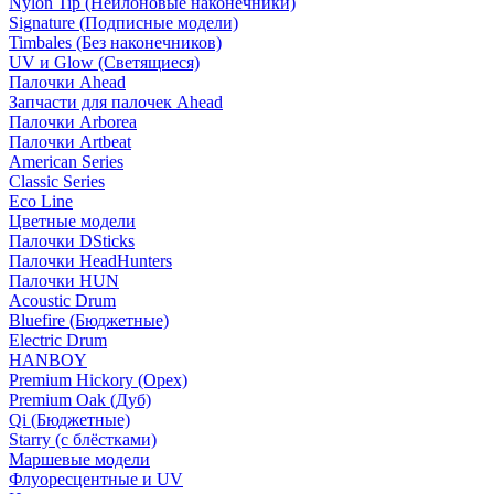
Nylon Tip (Нейлоновые наконечники)
Signature (Подписные модели)
Timbales (Без наконечников)
UV и Glow (Светящиеся)
Палочки Ahead
Запчасти для палочек Ahead
Палочки Arborea
Палочки Artbeat
American Series
Classic Series
Eco Line
Цветные модели
Палочки DSticks
Палочки HeadHunters
Палочки HUN
Acoustic Drum
Bluefire (Бюджетные)
Electric Drum
HANBOY
Premium Hickory (Орех)
Premium Oak (Дуб)
Qi (Бюджетные)
Starry (с блёстками)
Маршевые модели
Флуоресцентные и UV