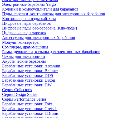
Электронные барабаны Yargo
Колонки и комбоусилители для барабанов
Пэды, тарелки, контроллеры для электронных барабанов
Контроллеры и пэды хай-хэта
Цифровые пэды барабанов
Цифровые пэды бас-барабана (Кик-пэды)
Цифровые пэды тарелок
Аксессуары для электронных барабанов
Модули, конвертеры
Сэмплеры, драм-машины
Рамы, держатели, клэмпы для электронных барабанов
Чехлы для электроники
Акустические барабаны
Барабанные установки Arcanum
Барабанные установки Brahner
Барабанные установки DDS
Барабанные установки Dixon
Барабанные установки DW
Серия Collector's
Серия Design Series
Серия Performance Series
Барабанные установки Foix
Барабанные установки Gretsch
Барабанные установки LDrums