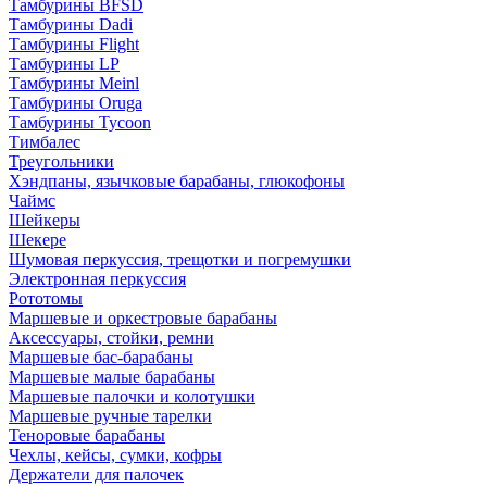
Тамбурины BFSD
Тамбурины Dadi
Тамбурины Flight
Тамбурины LP
Тамбурины Meinl
Тамбурины Oruga
Тамбурины Tycoon
Тимбалес
Треугольники
Хэндпаны, язычковые барабаны, глюкофоны
Чаймс
Шейкеры
Шекере
Шумовая перкуссия, трещотки и погремушки
Электронная перкуссия
Рототомы
Маршевые и оркестровые барабаны
Аксессуары, стойки, ремни
Маршевые бас-барабаны
Маршевые малые барабаны
Маршевые палочки и колотушки
Маршевые ручные тарелки
Теноровые барабаны
Чехлы, кейсы, сумки, кофры
Держатели для палочек